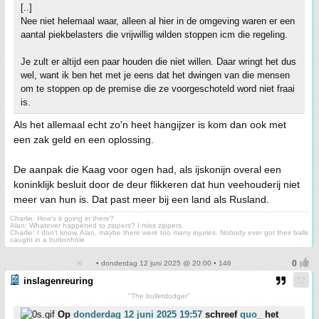
[..]
Nee niet helemaal waar, alleen al hier in de omgeving waren er een
aantal piekbelasters die vrijwillig wilden stoppen icm die regeling.
Je zult er altijd een paar houden die niet willen. Daar wringt het dus
wel, want ik ben het met je eens dat het dwingen van die mensen
om te stoppen op de premise die ze voorgeschoteld word niet fraai
is.
Als het allemaal echt zo'n heet hangijzer is kom dan ook met
een zak geld en een oplossing.
De aanpak die Kaag voor ogen had, als ijskonijn overal een
koninklijk besluit door de deur flikkeren dat hun veehouderij niet
meer van hun is. Dat past meer bij een land als Rusland.
Charlie: How's it going in there?
Alan: Whatever happened to zippers? I miss zippers.
Charlie: I don't know, Alan, maybe there were too many injuries. Nobody ever got their balls
caught in a buttonhole
• donderdag 12 juni 2025 @ 20:00 • 146
inslagenreuring
"The bulletdodger"
Op
donderdag 12 juni 2025 19:57
schreef
quo_
het