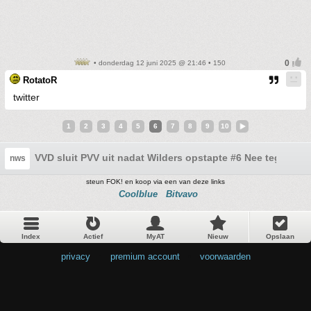
• donderdag 12 juni 2025 @ 21:46 • 150
RotatoR
twitter
1
2
3
4
5
6
7
8
9
10
VVD sluit PVV uit nadat Wilders opstapte #6 Nee tegen de
nws
steun FOK! en koop via een van deze links
Coolblue
Bitvavo
Index
Actief
MyAT
Nieuw
Opslaan
privacy
•
premium account
•
voorwaarden