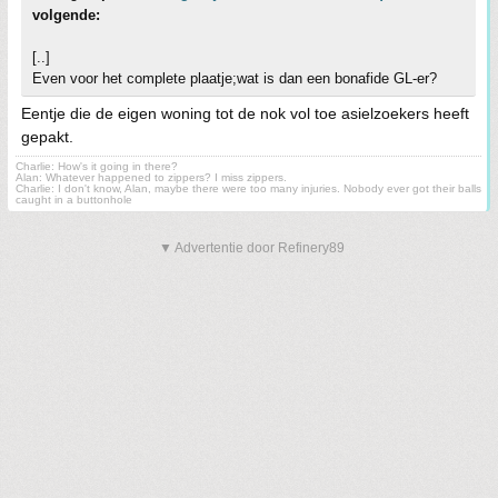
volgende:
[..]
Even voor het complete plaatje;wat is dan een bonafide GL-er?
Eentje die de eigen woning tot de nok vol toe asielzoekers heeft
gepakt.
Charlie: How's it going in there?
Alan: Whatever happened to zippers? I miss zippers.
Charlie: I don't know, Alan, maybe there were too many injuries. Nobody ever got their balls
caught in a buttonhole
▼ Advertentie door Refinery89