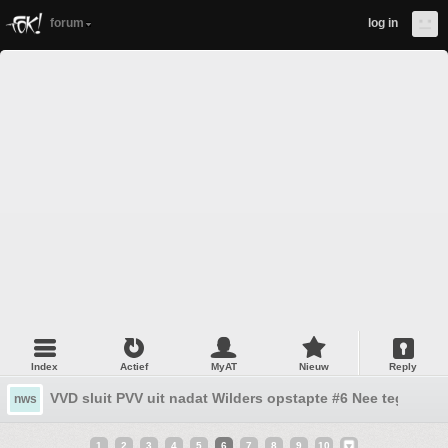
forum
log in
Index
Actief
MyAT
Nieuw
Reply
VVD sluit PVV uit nadat Wilders opstapte #6 Nee tegen de
nws
1
2
3
4
5
6
7
8
9
10