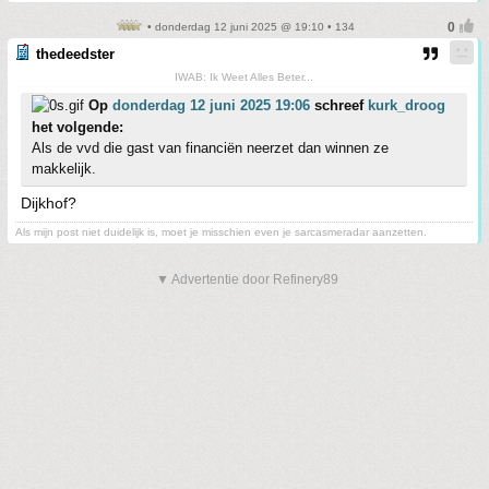
• donderdag 12 juni 2025 @ 19:10 • 134
thedeedster
IWAB: Ik Weet Alles Beter...
Op
donderdag 12 juni 2025 19:06
schreef
kurk_droog
het volgende:
Als de vvd die gast van financiën neerzet dan winnen ze
makkelijk.
Dijkhof?
Als mijn post niet duidelijk is, moet je misschien even je sarcasmeradar aanzetten.
▼ Advertentie door Refinery89