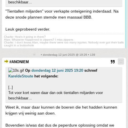
beschikbaar…
"Tientallen miljarden" voor verkapte onteigening inderdaad. Na
deze snode plannen stemde men massaal BBB.
Leuk geprobeerd verder.
Charlie: How's it going in there?
Alan: Whatever happened to zippers? I miss zippers.
Charlie: I don't know, Alan, maybe there were too many injuries. Nobody ever got their balls
caught in a buttonhole
• donderdag 12 juni 2025 @ 19:26 • 139
#ANONIEM
Op
donderdag 12 juni 2025 19:20
schreef
KareldeStoute
het volgende:
[..]
Tot voor kort waren daar dan ook tientallen miljarden voor
beschikbaar…
Weet ik, maar daar kunnen de boeren die het hadden kunnen
krijgen vrij weinig aan doen.
Bovendien is/was dat dus de peperdure oplossing omdat we