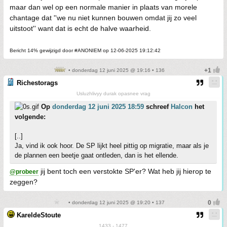
maar dan wel op een normale manier in plaats van morele
chantage dat ''we nu niet kunnen bouwen omdat jij zo veel
uitstoot'' want dat is echt de halve waarheid.
Bericht 14% gewijzigd door #ANONIEM op 12-06-2025 19:12:42
• donderdag 12 juni 2025 @ 19:16 • 136
Richestorags
Usluzhlivyy durak opasnee vrag
Op
donderdag 12 juni 2025 18:59
schreef
Halcon
het
volgende:
[..]
Ja, vind ik ook hoor. De SP lijkt heel pittig op migratie, maar als je
de plannen een beetje gaat ontleden, dan is het ellende.
jij bent toch een verstokte SP'er? Wat heb jij hierop te
@probeer
zeggen?
• donderdag 12 juni 2025 @ 19:20 • 137
KareldeStoute
1433 - 1477