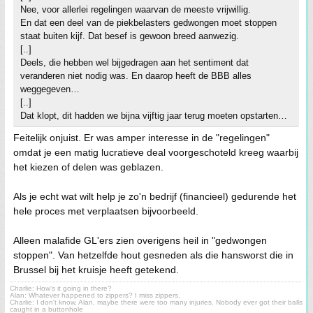
Nee, voor allerlei regelingen waarvan de meeste vrijwillig.
En dat een deel van de piekbelasters gedwongen moet stoppen
staat buiten kijf. Dat besef is gewoon breed aanwezig.
[..]
Deels, die hebben wel bijgedragen aan het sentiment dat
veranderen niet nodig was. En daarop heeft de BBB alles
weggegeven…
[..]
Dat klopt, dit hadden we bijna vijftig jaar terug moeten opstarten…
Feitelijk onjuist. Er was amper interesse in de "regelingen"
omdat je een matig lucratieve deal voorgeschoteld kreeg waarbij
het kiezen of delen was geblazen.
Als je echt wat wilt help je zo'n bedrijf (financieel) gedurende het
hele proces met verplaatsen bijvoorbeeld.
Alleen malafide GL'ers zien overigens heil in "gedwongen
stoppen". Van hetzelfde hout gesneden als die hansworst die in
Brussel bij het kruisje heeft getekend.
Charlie: How's it going in there?
Alan: Whatever happened to zippers? I miss zippers.
Charlie: I don't know, Alan, maybe there were too many injuries. Nobody ever got their balls
caught in a buttonhole