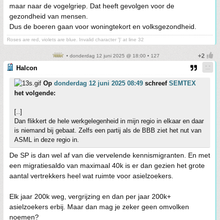
maar naar de vogelgriep. Dat heeft gevolgen voor de
gezondheid van mensen.
Dus de boeren gaan voor woningtekort en volksgezondheid.
Roses are red, violets are blue. Invalid character '}' at line 32
• donderdag 12 juni 2025 @ 18:00 • 127
Halcon
Op
donderdag 12 juni 2025 08:49
schreef
SEMTEX
het volgende:
[..]
Dan flikkert de hele werkgelegenheid in mijn regio in elkaar en daar
is niemand bij gebaat. Zelfs een partij als de BBB ziet het nut van
ASML in deze regio in.
De SP is dan wel af van die vervelende kennismigranten. En met
een migratiesaldo van maximaal 40k is er dan gezien het grote
aantal vertrekkers heel wat ruimte voor asielzoekers.
Elk jaar 200k weg, vergrijzing en dan per jaar 200k+
asielzoekers erbij. Maar dan mag je zeker geen omvolken
noemen?