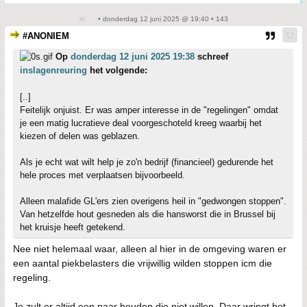
• donderdag 12 juni 2025 @ 19:40 • 143
#ANONIEM
Op
donderdag 12 juni 2025 19:38
schreef
inslagenreuring
het volgende:
[..]
Feitelijk onjuist. Er was amper interesse in de "regelingen" omdat
je een matig lucratieve deal voorgeschoteld kreeg waarbij het
kiezen of delen was geblazen.
Als je echt wat wilt help je zo'n bedrijf (financieel) gedurende het
hele proces met verplaatsen bijvoorbeeld.
Alleen malafide GL'ers zien overigens heil in "gedwongen stoppen".
Van hetzelfde hout gesneden als die hansworst die in Brussel bij
het kruisje heeft getekend.
Nee niet helemaal waar, alleen al hier in de omgeving waren er
een aantal piekbelasters die vrijwillig wilden stoppen icm die
regeling.
Je zult er altijd een paar houden die niet willen. Daar wringt het