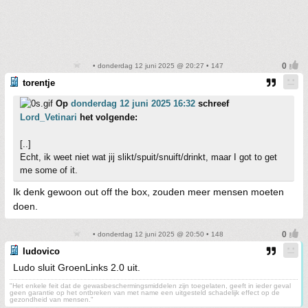
• donderdag 12 juni 2025 @ 20:27 • 147
torentje
Op
donderdag 12 juni 2025 16:32
schreef
Lord_Vetinari
het volgende:
[..]
Echt, ik weet niet wat jij slikt/spuit/snuift/drinkt, maar I got to get
me some of it.
Ik denk gewoon out off the box, zouden meer mensen moeten
doen.
• donderdag 12 juni 2025 @ 20:50 • 148
ludovico
Ludo sluit GroenLinks 2.0 uit.
"Het enkele feit dat de gewasbeschermingsmiddelen zijn toegelaten, geeft in ieder geval
geen garantie op het ontbreken van met name een uitgesteld schadelijk effect op de
gezondheid van mensen."