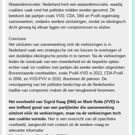
Waaierdemocratie: Nederland kent een waaierdemocratie, waarbij
coalities vaak rond het politieke midden worden gevormd. Dit
betekent dat partijen zoals VVD, CDA, D66 en PvdA regelmatig
samenwerken, ondanks eerdere uitsluitingen, omdat ze ideologisch
dicht genoeg bij elkaar liggen om compromissen te sluiten.
Conclusie
Het uitsluiten van samenwerking vóór de verkiezingen is in
Nederland vaak een strategische zet om kiezers te overtuigen of
een duidelijke ideologische positie in te nemen. Na de verkiezingen
leiden de noodzaak van een meerderheid en de beperkte opties
echter vaak tot coalities met partijen die eerder werden uitgesloten.
Bovenstaande voorbeelden, zoals PvdA-VVD in 2012, CDA-PvdA
in 2006, en VVD-PVV in 2010, illustreren dit patroon. De
versnippering van het politieke landschap en de Nederlandse
traditie van compromis maken dit een terugkerend fenomeen.
Het voorbeeld van Sigrid Kaag (D66) en Mark Rutte (VVD) is
een treffend geval van een partijleider die samenwerking
uitsloot vóór de verkiezingen, maar na de verkiezingen toch
een coalitie vormde.
Hier is een overzicht van dit specifieke
voorbeeld, aangevuld met context uit de eerdere vraag en
relevante informatie: