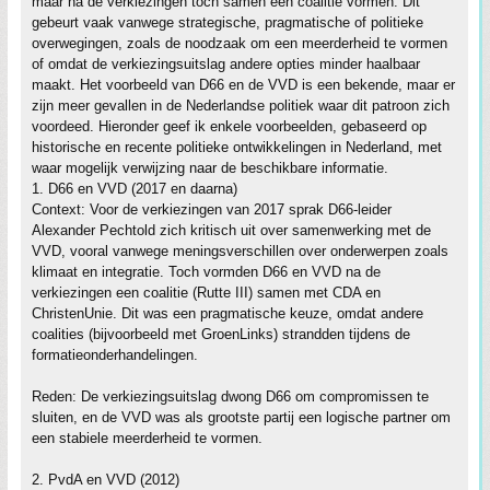
maar na de verkiezingen toch samen een coalitie vormen. Dit
gebeurt vaak vanwege strategische, pragmatische of politieke
overwegingen, zoals de noodzaak om een meerderheid te vormen
of omdat de verkiezingsuitslag andere opties minder haalbaar
maakt. Het voorbeeld van D66 en de VVD is een bekende, maar er
zijn meer gevallen in de Nederlandse politiek waar dit patroon zich
voordeed. Hieronder geef ik enkele voorbeelden, gebaseerd op
historische en recente politieke ontwikkelingen in Nederland, met
waar mogelijk verwijzing naar de beschikbare informatie.
1. D66 en VVD (2017 en daarna)
Context: Voor de verkiezingen van 2017 sprak D66-leider
Alexander Pechtold zich kritisch uit over samenwerking met de
VVD, vooral vanwege meningsverschillen over onderwerpen zoals
klimaat en integratie. Toch vormden D66 en VVD na de
verkiezingen een coalitie (Rutte III) samen met CDA en
ChristenUnie. Dit was een pragmatische keuze, omdat andere
coalities (bijvoorbeeld met GroenLinks) strandden tijdens de
formatieonderhandelingen.
Reden: De verkiezingsuitslag dwong D66 om compromissen te
sluiten, en de VVD was als grootste partij een logische partner om
een stabiele meerderheid te vormen.
2. PvdA en VVD (2012)