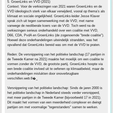
5. GroenLinks en VVD (2021)
Context: Voor de verkiezingen van 2021 waren GroenLinks en de
VVD ideologisch sterk van elkaar verwijderd, vooral op thema’s als
klimaat en sociale ongelijkheid. GroenLinks-leider Jesse Klaver
sprak zich uit tegen samenwerking met de VVD, met name
vanwege de neoliberale koers van de VVD. Toch werd na de
verkiezingen serieus onderhandeld over een coalitie met VVD,
D66, CDA, PvdA en GroenLinks (de zogenoemde "brede coalitie").
Hoewel deze onderhandelingen uiteindelijk strandden, was het
opvallend dat GroenLinks bereid was om met de VVD te praten.
Reden: De versnippering van het politieke landschap (17 partijen in
de Tweede Kamer na 2021) maakte het moeilijk om een coalitie te
vormen zonder de VVD, de grootste partij. GroenLinks hoopte via
een brede coalitie invloed uit te oefenen op klimaatbeleid, maar de
onderhandelingen mislukten door onoverbrugbare
verschillen.web:8�_
Versnippering van het politieke landschap: Sinds de jaren 2000 is
het politieke landschap in Nederland steeds verder versnipperd,
met meer partijen in de Tweede Kamer (bijvoorbeeld 17 in 2021).
Dit maakt het vormen van een meerderheid complexer en dwingt
partijen om met voormalige "tegenstanders" samen te werken.