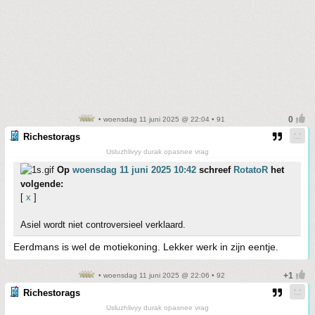
• woensdag 11 juni 2025 @ 22:04 • 91
Richestorags
Usluzhlivyy durak opasnee vrag
Op
woensdag 11 juni 2025 10:42
schreef
RotatoR
het
volgende:
[
x
]
Asiel wordt niet controversieel verklaard.
Eerdmans is wel de motiekoning. Lekker werk in zijn eentje.
• woensdag 11 juni 2025 @ 22:06 • 92
Richestorags
Usluzhlivyy durak opasnee vrag