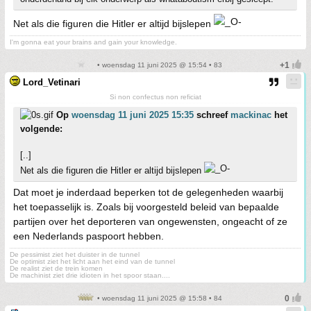
Net als die figuren die Hitler er altijd bijslepen
I'm gonna eat your brains and gain your knowledge.
• woensdag 11 juni 2025 @ 15:54 • 83
Lord_Vetinari
Si non confectus non reficiat
Op
woensdag 11 juni 2025 15:35
schreef
mackinac
het
volgende:
[..]
Net als die figuren die Hitler er altijd bijslepen
Dat moet je inderdaad beperken tot de gelegenheden waarbij
het toepasselijk is. Zoals bij voorgesteld beleid van bepaalde
partijen over het deporteren van ongewensten, ongeacht of ze
een Nederlands paspoort hebben.
De pessimist ziet het duister in de tunnel
De optimist ziet het licht aan het eind van de tunnel
De realist ziet de trein komen
De machinist ziet drie idioten in het spoor staan....
• woensdag 11 juni 2025 @ 15:58 • 84