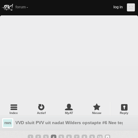
forum
log in
Index
Actief
MyAT
Nieuw
Reply
VVD sluit PVV uit nadat Wilders opstapte #6 Nee tegen de
nws
1
2
3
4
5
6
7
8
9
10