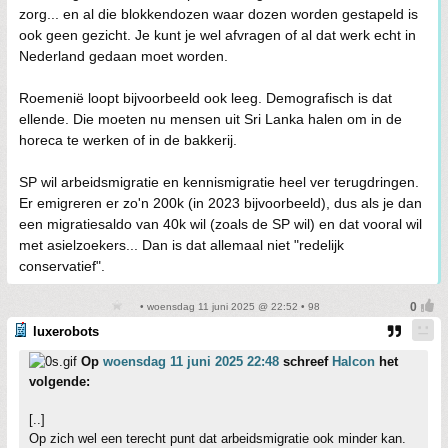
zorg... en al die blokkendozen waar dozen worden gestapeld is
ook geen gezicht. Je kunt je wel afvragen of al dat werk echt in
Nederland gedaan moet worden.
Roemenië loopt bijvoorbeeld ook leeg. Demografisch is dat
ellende. Die moeten nu mensen uit Sri Lanka halen om in de
horeca te werken of in de bakkerij.
SP wil arbeidsmigratie en kennismigratie heel ver terugdringen.
Er emigreren er zo'n 200k (in 2023 bijvoorbeeld), dus als je dan
een migratiesaldo van 40k wil (zoals de SP wil) en dat vooral wil
met asielzoekers... Dan is dat allemaal niet "redelijk
conservatief".
• woensdag 11 juni 2025 @ 22:52 • 98
luxerobots
Op
woensdag 11 juni 2025 22:48
schreef
Halcon
het
volgende:
[..]
Op zich wel een terecht punt dat arbeidsmigratie ook minder kan.