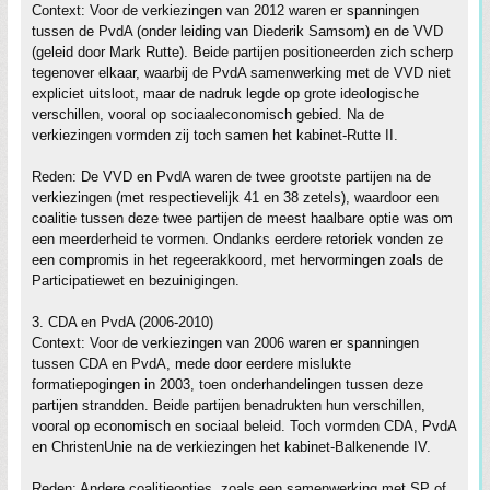
Context: Voor de verkiezingen van 2012 waren er spanningen
tussen de PvdA (onder leiding van Diederik Samsom) en de VVD
(geleid door Mark Rutte). Beide partijen positioneerden zich scherp
tegenover elkaar, waarbij de PvdA samenwerking met de VVD niet
expliciet uitsloot, maar de nadruk legde op grote ideologische
verschillen, vooral op sociaaleconomisch gebied. Na de
verkiezingen vormden zij toch samen het kabinet-Rutte II.
Reden: De VVD en PvdA waren de twee grootste partijen na de
verkiezingen (met respectievelijk 41 en 38 zetels), waardoor een
coalitie tussen deze twee partijen de meest haalbare optie was om
een meerderheid te vormen. Ondanks eerdere retoriek vonden ze
een compromis in het regeerakkoord, met hervormingen zoals de
Participatiewet en bezuinigingen.
3. CDA en PvdA (2006-2010)
Context: Voor de verkiezingen van 2006 waren er spanningen
tussen CDA en PvdA, mede door eerdere mislukte
formatiepogingen in 2003, toen onderhandelingen tussen deze
partijen strandden. Beide partijen benadrukten hun verschillen,
vooral op economisch en sociaal beleid. Toch vormden CDA, PvdA
en ChristenUnie na de verkiezingen het kabinet-Balkenende IV.
Reden: Andere coalitieopties, zoals een samenwerking met SP of