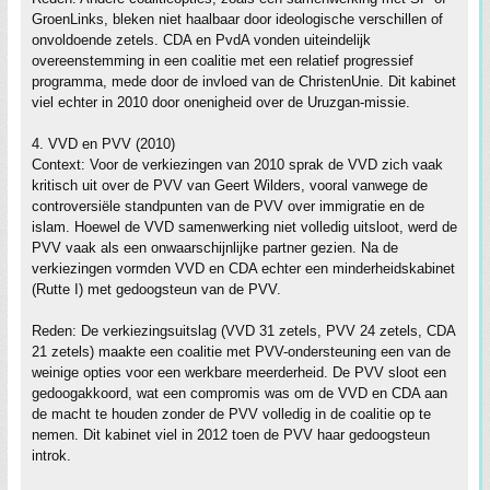
GroenLinks, bleken niet haalbaar door ideologische verschillen of
onvoldoende zetels. CDA en PvdA vonden uiteindelijk
overeenstemming in een coalitie met een relatief progressief
programma, mede door de invloed van de ChristenUnie. Dit kabinet
viel echter in 2010 door onenigheid over de Uruzgan-missie.
4. VVD en PVV (2010)
Context: Voor de verkiezingen van 2010 sprak de VVD zich vaak
kritisch uit over de PVV van Geert Wilders, vooral vanwege de
controversiële standpunten van de PVV over immigratie en de
islam. Hoewel de VVD samenwerking niet volledig uitsloot, werd de
PVV vaak als een onwaarschijnlijke partner gezien. Na de
verkiezingen vormden VVD en CDA echter een minderheidskabinet
(Rutte I) met gedoogsteun van de PVV.
Reden: De verkiezingsuitslag (VVD 31 zetels, PVV 24 zetels, CDA
21 zetels) maakte een coalitie met PVV-ondersteuning een van de
weinige opties voor een werkbare meerderheid. De PVV sloot een
gedoogakkoord, wat een compromis was om de VVD en CDA aan
de macht te houden zonder de PVV volledig in de coalitie op te
nemen. Dit kabinet viel in 2012 toen de PVV haar gedoogsteun
introk.