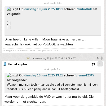
Vaak op de foto.
Op
dinsdag 10 juni 2025 18:11
schreef
RamboDirk
het
volgende:
[..]
[..]
Dilan heeft niks te willen. Maar haar rijke achterban zit
waarschijnlijk ook niet op PvdA/GL te wachten
Verkrijgbaar met diverse letter- en cijfercombinaties!
• woensdag 11 juni 2025 @ 19:09 • 87
Kentekenplaat
Vaak op de foto.
Op
dinsdag 10 juni 2025 19:11
schreef
Vjenne12345
het volgende:
Waarom mensen toch maar op die vvd blijven stemmen is mij een
raadsel. Als nu een partij jaar in jaar uit heeft gefaald..
Maar voor de gemiddelde VVD-er was het prima beleid. Die
werden er niet slechter van.