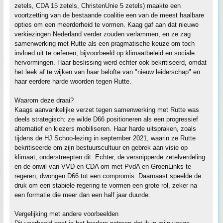
zetels, CDA 15 zetels, ChristenUnie 5 zetels) maakte een
voortzetting van de bestaande coalitie een van de meest haalbare
opties om een meerderheid te vormen. Kaag gaf aan dat nieuwe
verkiezingen Nederland verder zouden verlammen, en ze zag
samenwerking met Rutte als een pragmatische keuze om toch
invloed uit te oefenen, bijvoorbeeld op klimaatbeleid en sociale
hervormingen. Haar beslissing werd echter ook bekritiseerd, omdat
het leek af te wijken van haar belofte van "nieuw leiderschap" en
haar eerdere harde woorden tegen Rutte.
Waarom deze draai?
Kaags aanvankelijke verzet tegen samenwerking met Rutte was
deels strategisch: ze wilde D66 positioneren als een progressief
alternatief en kiezers mobiliseren. Haar harde uitspraken, zoals
tijdens de HJ Schoo-lezing in september 2021, waarin ze Rutte
bekritiseerde om zijn bestuurscultuur en gebrek aan visie op
klimaat, onderstreepten dit. Echter, de versnipperde zetelverdeling
en de onwil van VVD en CDA om met PvdA en GroenLinks te
regeren, dwongen D66 tot een compromis. Daarnaast speelde de
druk om een stabiele regering te vormen een grote rol, zeker na
een formatie die meer dan een half jaar duurde.
Vergelijking met andere voorbeelden