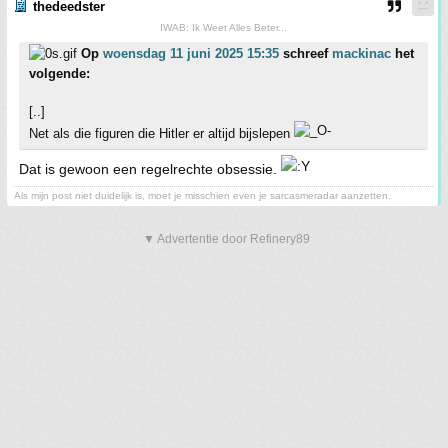
thedeedster
IWAB: Ik Weet Alles Beter...
Op
woensdag 11 juni 2025 15:35
schreef
mackinac
het
volgende:
[..]
Net als die figuren die Hitler er altijd bijslepen
Dat is gewoon een regelrechte obsessie.
Als mijn post niet duidelijk is, moet je misschien even je sarcasmeradar aanzetten.
▼ Advertentie door Refinery89