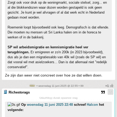
Zorgt ook voor druk op de woningmarkt, sociale stelsel, zorg... en
al die blokkendozen waar dozen worden gestapeld is ook geen
gezicht. Je kunt je wel afvragen of al dat werk echt in Nederland
gedaan moet worden.
Roemenië loopt bijvoorbeeld ook leeg. Demografisch is dat ellende.
Die moeten nu mensen uit Sri Lanka halen om in de horeca te
werken of in de bakkerij.
SP wil arbeidsmigratie en kennismigratie heel ver
terugdringen.
Er emigreren er zo'n 200k (in 2023 bijvoorbeeld),
dus als je dan een migratiesaldo van 40k wil (zoals de SP wil) en
dat vooral wil met asielzoekers... Dan is dat allemaal niet "redelijk
conservatief".
Ze zijn dan weer niet concreet over hoe ze dat willen doen.
• woensdag 11 juni 2025 @ 22:55 • 99
Richestorags
Usluzhlivyy durak opasnee vrag
Op
woensdag 11 juni 2025 22:48
schreef
Halcon
het
volgende: