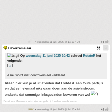
• woensdag 11 juni 2025 @ 14:13 • 79
DeVerzamelaar
Op
woensdag 11 juni 2025 10:42
schreef
RotatoR
het
volgende:
[
x
]
Asiel wordt niet controversieel verklaard.
Alleen hier kun je al uit afleiden dat PvdA/GL een foute partij is
en dat ze helemaal niks gaan doen aan de asielinstroom,
ondanks dat sommige linksgezinden beweren van wel
De uil van Minerva spreidt zijn vleugels bij 't vallen van de avond.
• woensdag 11 juni 2025 @ 14:25 • 80