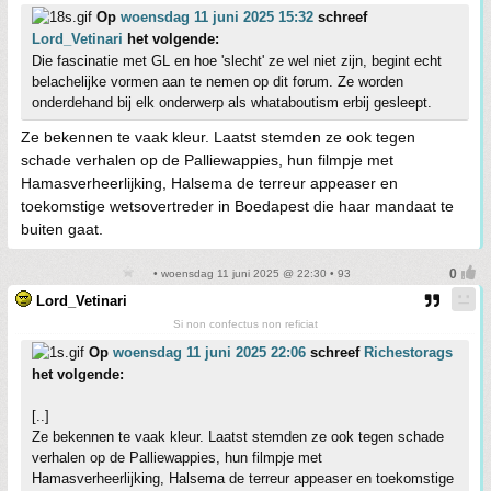
Op
woensdag 11 juni 2025 15:32
schreef
Lord_Vetinari
het volgende:
Die fascinatie met GL en hoe 'slecht' ze wel niet zijn, begint echt
belachelijke vormen aan te nemen op dit forum. Ze worden
onderdehand bij elk onderwerp als whataboutism erbij gesleept.
Ze bekennen te vaak kleur. Laatst stemden ze ook tegen
schade verhalen op de Palliewappies, hun filmpje met
Hamasverheerlijking, Halsema de terreur appeaser en
toekomstige wetsovertreder in Boedapest die haar mandaat te
buiten gaat.
• woensdag 11 juni 2025 @ 22:30 • 93
Lord_Vetinari
Si non confectus non reficiat
Op
woensdag 11 juni 2025 22:06
schreef
Richestorags
het volgende:
[..]
Ze bekennen te vaak kleur. Laatst stemden ze ook tegen schade
verhalen op de Palliewappies, hun filmpje met
Hamasverheerlijking, Halsema de terreur appeaser en toekomstige