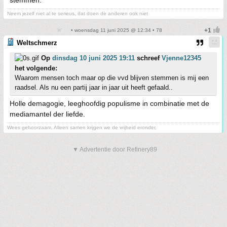
stemmen.
Neem jezelf niet al te serieus, dat doen de anderen ook niet
• woensdag 11 juni 2025 @ 12:34 • 78
Weltschmerz
Op
dinsdag 10 juni 2025 19:11
schreef
Vjenne12345
het volgende:
Waarom mensen toch maar op die vvd blijven stemmen is mij een
raadsel. Als nu een partij jaar in jaar uit heeft gefaald..
Holle demagogie, leeghoofdig populisme in combinatie met de
mediamantel der liefde.
Wees gehoorzaam. Alleen samen krijgen we de vrijheid eronder.
▼ Advertentie door Refinery89