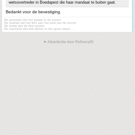
wetsovertreder in Boedapest die haar mandaat te buiten gaat.
Bedankt voor de bevestiging.
De pessimist ziet het duister in de tunnel
De optimist ziet het licht aan het eind van de tunnel
De realist ziet de trein komen
De machinist ziet drie idioten in het spoor staan....
▼ Advertentie door Refinery89