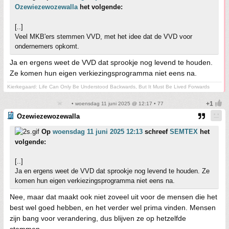
Ozewiezewozewalla
het volgende:
[..]
Veel MKB'ers stemmen VVD, met het idee dat de VVD voor
ondernemers opkomt.
Ja en ergens weet de VVD dat sprookje nog levend te houden.
Ze komen hun eigen verkiezingsprogramma niet eens na.
Kierkegaard: Life Can Only Be Understood Backwards, But It Must Be Lived Forwards
• woensdag 11 juni 2025 @ 12:17 • 77
Ozewiezewozewalla
Op
woensdag 11 juni 2025 12:13
schreef
SEMTEX
het
volgende:
[..]
Ja en ergens weet de VVD dat sprookje nog levend te houden. Ze
komen hun eigen verkiezingsprogramma niet eens na.
Nee, maar dat maakt ook niet zoveel uit voor de mensen die het
best wel goed hebben, en het verder wel prima vinden. Mensen
zijn bang voor verandering, dus blijven ze op hetzelfde