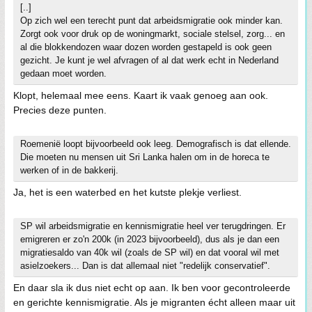
[..]
Op zich wel een terecht punt dat arbeidsmigratie ook minder kan.
Zorgt ook voor druk op de woningmarkt, sociale stelsel, zorg... en
al die blokkendozen waar dozen worden gestapeld is ook geen
gezicht. Je kunt je wel afvragen of al dat werk echt in Nederland
gedaan moet worden.
Klopt, helemaal mee eens. Kaart ik vaak genoeg aan ook.
Precies deze punten.
Roemenië loopt bijvoorbeeld ook leeg. Demografisch is dat ellende.
Die moeten nu mensen uit Sri Lanka halen om in de horeca te
werken of in de bakkerij.
Ja, het is een waterbed en het kutste plekje verliest.
SP wil arbeidsmigratie en kennismigratie heel ver terugdringen. Er
emigreren er zo'n 200k (in 2023 bijvoorbeeld), dus als je dan een
migratiesaldo van 40k wil (zoals de SP wil) en dat vooral wil met
asielzoekers... Dan is dat allemaal niet "redelijk conservatief".
En daar sla ik dus niet echt op aan. Ik ben voor gecontroleerde
en gerichte kennismigratie. Als je migranten écht alleen maar uit