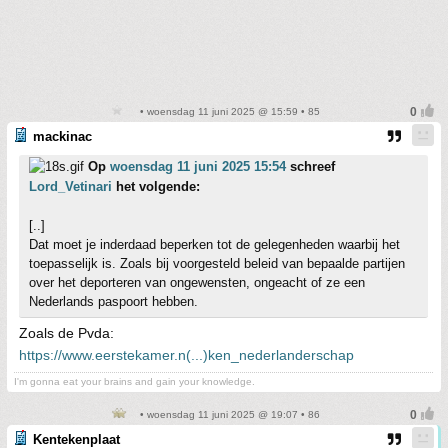
• woensdag 11 juni 2025 @ 15:59 • 85
mackinac
Op
woensdag 11 juni 2025 15:54
schreef
Lord_Vetinari
het volgende:
[..]
Dat moet je inderdaad beperken tot de gelegenheden waarbij het
toepasselijk is. Zoals bij voorgesteld beleid van bepaalde partijen
over het deporteren van ongewensten, ongeacht of ze een
Nederlands paspoort hebben.
Zoals de Pvda:
https://www.eerstekamer.n(...)ken_nederlanderschap
I'm gonna eat your brains and gain your knowledge.
• woensdag 11 juni 2025 @ 19:07 • 86
Kentekenplaat