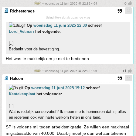
• woensdag 11 juni 2025 @ 22:32 • 94
Richestorags
Usluzhlivyy durak opasnee vrag
Op
woensdag 11 juni 2025 22:30
schreef
Lord_Vetinari
het volgende:
[..]
Bedankt voor de bevestiging.
Het was te makkelijk om je niet te bedienen.
• woensdag 11 juni 2025 @ 22:33 • 95
Halcon
Op
woensdag 11 juni 2025 19:12
schreef
Kentekenplaat
het volgende:
[..]
Wat is redelijk conservatief? Ik meen me te herinneren dat zij alles
en iedereen ook van harte welkom heten in ons land.
SP is volgens mij tegen arbeidsmigratie. Ze willen een maximaal
migratiesaldo van 40.000. Daarbij moet je dan wel aantekenen