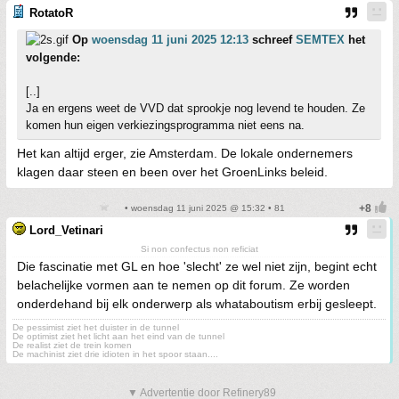
RotatoR
Op
woensdag 11 juni 2025 12:13
schreef
SEMTEX
het
volgende:
[..]
Ja en ergens weet de VVD dat sprookje nog levend te houden. Ze
komen hun eigen verkiezingsprogramma niet eens na.
Het kan altijd erger, zie Amsterdam. De lokale ondernemers
klagen daar steen en been over het GroenLinks beleid.
• woensdag 11 juni 2025 @ 15:32 • 81
Lord_Vetinari
Si non confectus non reficiat
Die fascinatie met GL en hoe 'slecht' ze wel niet zijn, begint echt
belachelijke vormen aan te nemen op dit forum. Ze worden
onderdehand bij elk onderwerp als whataboutism erbij gesleept.
De pessimist ziet het duister in de tunnel
De optimist ziet het licht aan het eind van de tunnel
De realist ziet de trein komen
De machinist ziet drie idioten in het spoor staan....
▼ Advertentie door Refinery89