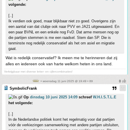
volgende:
[..]
Ik verdien ook goed, maar blijkbaar niet zo goed. Overigens zijn
een aantal van dat clubje ook naar PVV en JA21 uitgewaaierd. En
een paar BVNL en een enkele nog FvD. Dat arme mensen nog op
die partijen stemmen is me een raadsel. Stem dan SP. Die is
tenminste nog redelijk conservatief als het om asiel en migratie
gaat.
Wat is redelijk conservatief? Ik meen me te herinneren dat zij
alles en iedereen ook van harte welkom heten in ons land.
Verkrijgbaar met diverse letter- en cijfercombinaties!
• woensdag 11 juni 2025 @ 19:49 • 89
SymbolicFrank
Op
dinsdag 10 juni 2025 14:09
schreef
W.H.I.S.T.L.E
het volgende:
[..]
In de Nederlandse politiek komt het regelmatig voor dat partijen
vóór de verkiezingen samenwerking met andere partijen uitsluiten,