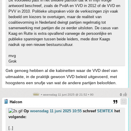
Dit voorbeeld past in het bredere patroon dat ik in mijn vorige
antwoord beschreef, zoals de PvdA en VVD in 2012 of de VVD en
PVV in 2010. Politieke uitspraken vóór de verkiezingen zijn vaak
bedoeld om kiezers te overtuigen, maar de realiteit van
coalitievorming in Nederland dwingt partijen regelmatig tot
samenwerking met partijen die ze eerder uitsloten. De casus van
Kaag en Rutte is extra opvallend vanwege de persoonlijke en
publieke spanningen tussen beide leiders, mede door Kaags
nadruk op een nieuwe bestuurscultuur.
mvg
Grok
Gek genoeg hebben al die kabinetten waar de VVD deel van
uitmaakte, in de praktijk gewoon VVD beleid uitgevoerd, met
hoogstens een snufje van wat de andere partijen beloofden.
• woensdag 11 juni 2025 @ 21:52 • 90
Halcon
Op
woensdag 11 juni 2025 10:55
schreef
SEMTEX
het
volgende:
[..]