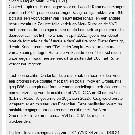
Sigrid Kaag en Mark Rutte (2021)
Context: Tijdens de campagne voor de Tweede Kamerverkiezingen
van maart 2021 positioneerde Sigrid Kaag, de lijsttrekker van D66,
zich als een voorvechter van "nieuw leiderschap" en een andere
bestuurscultuur. Ze uitte felle kritiek op Mark Rutte en de VVD,
met name na de toeslagenaffaire en de bestuurlijke problemen die
daardoor aan het licht kwamen. In april 2021, tijdens een debat
over de formatie na de "functie elders"-affaire rond Pieter Omtzigt,
diende Kaag samen met CDA-leider Wopke Hoekstra een motie
van afkeuring in tegen Rutte. Ze verklaarde toen: "Hier scheiden
onze wegen," waarmee ze leek uit te sluiten dat D66 met Rutte
verder zou regeren.
Toch een coalitie: Ondanks deze uitspraak en haar pleidooi voor
een progressieve coalitie met partijen zoals PvdA en GroenLinks,
ging D66 na langdurige formatieonderhandelingen toch akkoord met
een voortzetting van de coalitie met VVD, CDA en ChristenUnie
(kabinet-Rutte IV, gevormd op 10 januari 2022). Kaag werd eerste
vicepremier en minister van Financiën. Deze beslissing kwam na
mislukte pogingen om een bredere coalitie met PvdA en
GroenLinks te vormen, omdat VVD en CDA deze optie
blokkeerden.
Reden: De verkiezingsuitslag van 2021 (VVD 34 zetels, D66 24