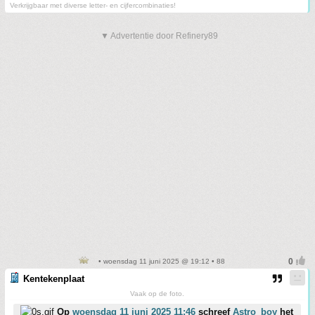
Verkrijgbaar met diverse letter- en cijfercombinaties!
▼ Advertentie door Refinery89
• woensdag 11 juni 2025 @ 19:12 • 88
Kentekenplaat
Vaak op de foto.
Op
woensdag 11 juni 2025 11:46
schreef
Astro_boy
het