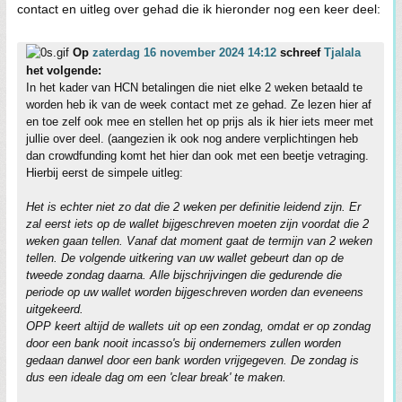
contact en uitleg over gehad die ik hieronder nog een keer deel:
Op
zaterdag 16 november 2024 14:12
schreef
Tjalala
het volgende:
In het kader van HCN betalingen die niet elke 2 weken betaald te
worden heb ik van de week contact met ze gehad. Ze lezen hier af
en toe zelf ook mee en stellen het op prijs als ik hier iets meer met
jullie over deel. (aangezien ik ook nog andere verplichtingen heb
dan crowdfunding komt het hier dan ook met een beetje vetraging.
Hierbij eerst de simpele uitleg:
Het is echter niet zo dat die 2 weken per definitie leidend zijn. Er
zal eerst iets op de wallet bijgeschreven moeten zijn voordat die 2
weken gaan tellen. Vanaf dat moment gaat de termijn van 2 weken
tellen. De volgende uitkering van uw wallet gebeurt dan op de
tweede zondag daarna. Alle bijschrijvingen die gedurende die
periode op uw wallet worden bijgeschreven worden dan eveneens
uitgekeerd.
OPP keert altijd de wallets uit op een zondag, omdat er op zondag
door een bank nooit incasso's bij ondernemers zullen worden
gedaan danwel door een bank worden vrijgegeven. De zondag is
dus een ideale dag om een 'clear break' te maken.