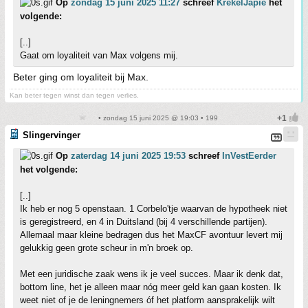
Op
zondag 15 juni 2025 11:27
schreef
KrekelJapie
het
volgende:
[..]
Gaat om loyaliteit van Max volgens mij.
Beter ging om loyaliteit bij Max.
Kan beter tegen winst dan tegen verlies.
• zondag 15 juni 2025 @ 19:03 • 199
Slingervinger
Op
zaterdag 14 juni 2025 19:53
schreef
InVestEerder
het volgende:
[..]
Ik heb er nog 5 openstaan. 1 Corbelo'tje waarvan de hypotheek niet
is geregistreerd, en 4 in Duitsland (bij 4 verschillende partijen).
Allemaal maar kleine bedragen dus het MaxCF avontuur levert mij
gelukkig geen grote scheur in m'n broek op.
Met een juridische zaak wens ik je veel succes. Maar ik denk dat,
bottom line, het je alleen maar nóg meer geld kan gaan kosten. Ik
weet niet of je de leningnemers óf het platform aansprakelijk wilt