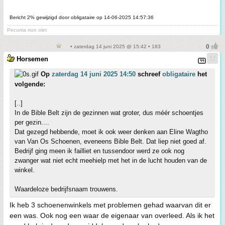
Bericht 2% gewijzigd door obligataire op 14-06-2025 14:57:36
Pecunia non olet
• zaterdag 14 juni 2025 @ 15:42 • 183
Horsemen
Op
zaterdag 14 juni 2025 14:50
schreef
obligataire
het
volgende:
[..]
In de Bible Belt zijn de gezinnen wat groter, dus méér schoentjes
per gezin....
Dat gezegd hebbende, moet ik ook weer denken aan Eline Wagtho
van Van Os Schoenen, eveneens Bible Belt. Dat liep niet goed af.
Bedrijf ging meen ik failliet en tussendoor werd ze ook nog
zwanger wat niet echt meehielp met het in de lucht houden van de
winkel.
Waardeloze bedrijfsnaam trouwens.
Ik heb 3 schoenenwinkels met problemen gehad waarvan dit er
een was. Ook nog een waar de eigenaar van overleed. Als ik het