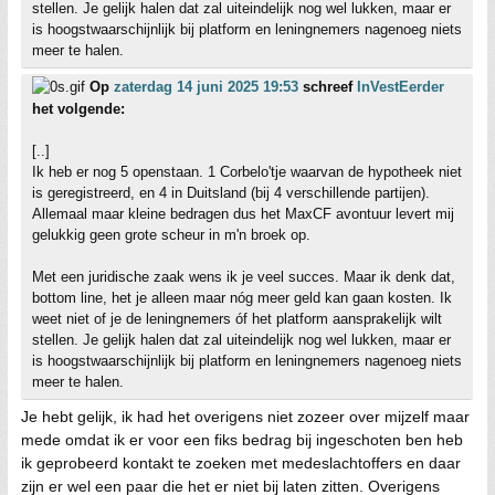
stellen. Je gelijk halen dat zal uiteindelijk nog wel lukken, maar er
is hoogstwaarschijnlijk bij platform en leningnemers nagenoeg niets
meer te halen.
Op
zaterdag 14 juni 2025 19:53
schreef
InVestEerder
het volgende:
[..]
Ik heb er nog 5 openstaan. 1 Corbelo'tje waarvan de hypotheek niet
is geregistreerd, en 4 in Duitsland (bij 4 verschillende partijen).
Allemaal maar kleine bedragen dus het MaxCF avontuur levert mij
gelukkig geen grote scheur in m'n broek op.
Met een juridische zaak wens ik je veel succes. Maar ik denk dat,
bottom line, het je alleen maar nóg meer geld kan gaan kosten. Ik
weet niet of je de leningnemers óf het platform aansprakelijk wilt
stellen. Je gelijk halen dat zal uiteindelijk nog wel lukken, maar er
is hoogstwaarschijnlijk bij platform en leningnemers nagenoeg niets
meer te halen.
Je hebt gelijk, ik had het overigens niet zozeer over mijzelf maar
mede omdat ik er voor een fiks bedrag bij ingeschoten ben heb
ik geprobeerd kontakt te zoeken met medeslachtoffers en daar
zijn er wel een paar die het er niet bij laten zitten. Overigens