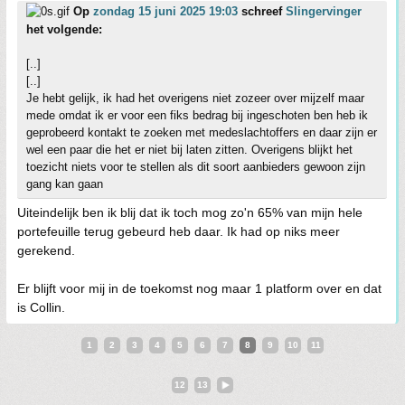
Op
zondag 15 juni 2025 19:03
schreef
Slingervinger
het volgende:
[..]
[..]
Je hebt gelijk, ik had het overigens niet zozeer over mijzelf maar
mede omdat ik er voor een fiks bedrag bij ingeschoten ben heb ik
geprobeerd kontakt te zoeken met medeslachtoffers en daar zijn er
wel een paar die het er niet bij laten zitten. Overigens blijkt het
toezicht niets voor te stellen als dit soort aanbieders gewoon zijn
gang kan gaan
Uiteindelijk ben ik blij dat ik toch mog zo'n 65% van mijn hele
portefeuille terug gebeurd heb daar. Ik had op niks meer
gerekend.
Er blijft voor mij in de toekomst nog maar 1 platform over en dat
is Collin.
1
2
3
4
5
6
7
8
9
10
11
12
13