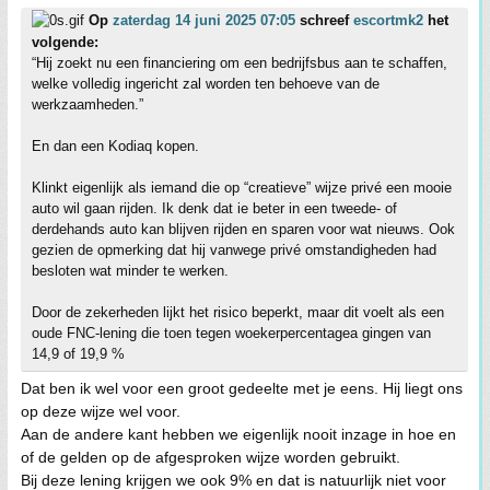
Op
zaterdag 14 juni 2025 07:05
schreef
escortmk2
het
volgende:
“Hij zoekt nu een financiering om een bedrijfsbus aan te schaffen,
welke volledig ingericht zal worden ten behoeve van de
werkzaamheden.”
En dan een Kodiaq kopen.
Klinkt eigenlijk als iemand die op “creatieve” wijze privé een mooie
auto wil gaan rijden. Ik denk dat ie beter in een tweede- of
derdehands auto kan blijven rijden en sparen voor wat nieuws. Ook
gezien de opmerking dat hij vanwege privé omstandigheden had
besloten wat minder te werken.
Door de zekerheden lijkt het risico beperkt, maar dit voelt als een
oude FNC-lening die toen tegen woekerpercentagea gingen van
14,9 of 19,9 %
Dat ben ik wel voor een groot gedeelte met je eens. Hij liegt ons
op deze wijze wel voor.
Aan de andere kant hebben we eigenlijk nooit inzage in hoe en
of de gelden op de afgesproken wijze worden gebruikt.
Bij deze lening krijgen we ook 9% en dat is natuurlijk niet voor