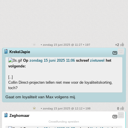
• zondag 15 juni 2025 @ 11:27 • 197
KrekelJapie
Op
zondag 15 juni 2025 11:06
schreef
zietuwel
het
volgende:
[..]
Collin Direct-projecten tellen niet mee voor de loyaliteitskorting,
toch?
Gaat om loyaliteit van Max volgens mij.
• zondag 15 juni 2025 @ 12:12 • 198
Zeghomaar
Crowdfunding spreiden