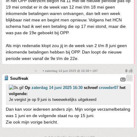
In het OPP overzicht begon na 11 mei de nieuwe periode pas op
19 mei omdat er in de week van 12 mei t/m 18 mei geen
inkomende betalingen waren ontvangen, dan telt een week
blijkbaar niet mee en begint men opnieuw. Volgens het HCN
schema had ik wel een betaling die op 17 mei stond, maar die
was pas de 19e geboekt bij OPP.
Als mijn redenatie klopt zou jij in de week van 2 t/m 8 juni geen
inkomende betalingen hebben bij OPP. Dan loopt de nieuwe
periode weer vanaf de 9e t/m de 22e.
• zaterdag 14 juni 2025 @ 16:38 • 187
Soulfreak
Op
zaterdag 14 juni 2025 16:30
schreef
crowder07
het
volgende:
Je vergist je op 9 juni is tweewekelijks uitgekeerd
Dan kan voor iedereen anders zijn. Mijn vorige verzamelbetaling
was 1 juni en de volgende staat nu op 15 juni.
Zie ook mijn vorige bericht.