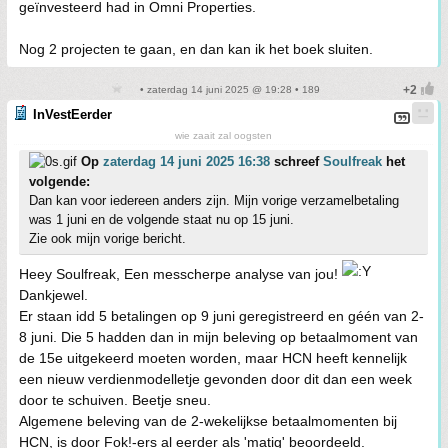
geïnvesteerd had in Omni Properties.
Nog 2 projecten te gaan, en dan kan ik het boek sluiten.
• zaterdag 14 juni 2025 @ 19:28 • 189
InVestEerder
wie zaait zal oogsten
Op
zaterdag 14 juni 2025 16:38
schreef
Soulfreak
het
volgende:
Dan kan voor iedereen anders zijn. Mijn vorige verzamelbetaling
was 1 juni en de volgende staat nu op 15 juni.
Zie ook mijn vorige bericht.
Heey Soulfreak, Een messcherpe analyse van jou!
Dankjewel.
Er staan idd 5 betalingen op 9 juni geregistreerd en géén van 2-
8 juni. Die 5 hadden dan in mijn beleving op betaalmoment van
de 15e uitgekeerd moeten worden, maar HCN heeft kennelijk
een nieuw verdienmodelletje gevonden door dit dan een week
door te schuiven. Beetje sneu.
Algemene beleving van de 2-wekelijkse betaalmomenten bij
HCN, is door Fok!-ers al eerder als 'matig' beoordeeld.