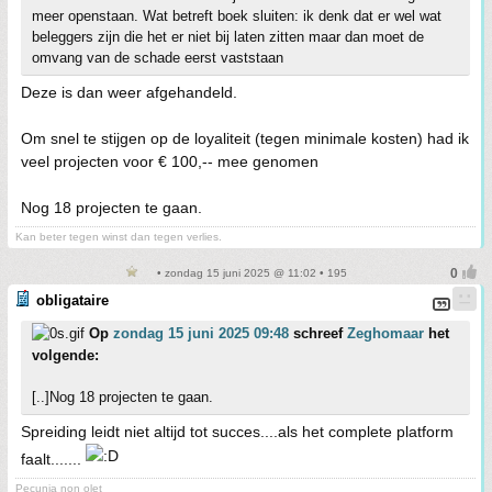
meer openstaan. Wat betreft boek sluiten: ik denk dat er wel wat
beleggers zijn die het er niet bij laten zitten maar dan moet de
omvang van de schade eerst vaststaan
Deze is dan weer afgehandeld.
Om snel te stijgen op de loyaliteit (tegen minimale kosten) had ik
veel projecten voor € 100,-- mee genomen
Nog 18 projecten te gaan.
Kan beter tegen winst dan tegen verlies.
• zondag 15 juni 2025 @ 11:02 • 195
obligataire
Op
zondag 15 juni 2025 09:48
schreef
Zeghomaar
het
volgende:
[..]Nog 18 projecten te gaan.
Spreiding leidt niet altijd tot succes....als het complete platform
faalt.......
Pecunia non olet