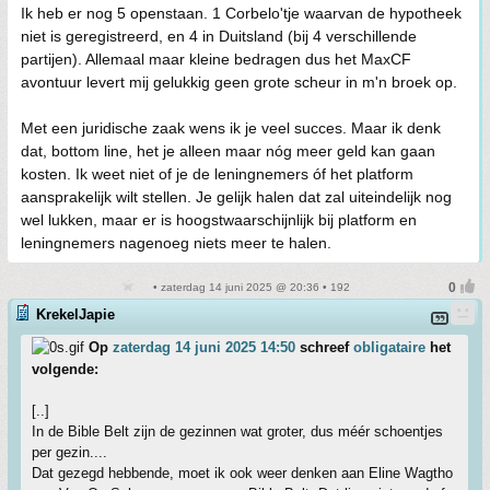
Ik heb er nog 5 openstaan. 1 Corbelo'tje waarvan de hypotheek
niet is geregistreerd, en 4 in Duitsland (bij 4 verschillende
partijen). Allemaal maar kleine bedragen dus het MaxCF
avontuur levert mij gelukkig geen grote scheur in m'n broek op.
Met een juridische zaak wens ik je veel succes. Maar ik denk
dat, bottom line, het je alleen maar nóg meer geld kan gaan
kosten. Ik weet niet of je de leningnemers óf het platform
aansprakelijk wilt stellen. Je gelijk halen dat zal uiteindelijk nog
wel lukken, maar er is hoogstwaarschijnlijk bij platform en
leningnemers nagenoeg niets meer te halen.
• zaterdag 14 juni 2025 @ 20:36 • 192
KrekelJapie
Op
zaterdag 14 juni 2025 14:50
schreef
obligataire
het
volgende:
[..]
In de Bible Belt zijn de gezinnen wat groter, dus méér schoentjes
per gezin....
Dat gezegd hebbende, moet ik ook weer denken aan Eline Wagtho