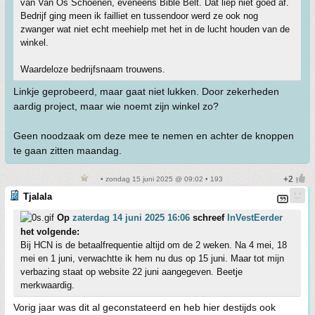
van Van Os Schoenen, eveneens Bible Belt. Dat liep niet goed af.
Bedrijf ging meen ik failliet en tussendoor werd ze ook nog
zwanger wat niet echt meehielp met het in de lucht houden van de
winkel.
Waardeloze bedrijfsnaam trouwens.
Linkje geprobeerd, maar gaat niet lukken. Door zekerheden
aardig project, maar wie noemt zijn winkel zo?
Geen noodzaak om deze mee te nemen en achter de knoppen
te gaan zitten maandag.
• zondag 15 juni 2025 @ 09:02 • 193
Tjalala
Op
zaterdag 14 juni 2025 16:06
schreef
InVestEerder
het volgende:
Bij HCN is de betaalfrequentie altijd om de 2 weken. Na 4 mei, 18
mei en 1 juni, verwachtte ik hem nu dus op 15 juni. Maar tot mijn
verbazing staat op website 22 juni aangegeven. Beetje
merkwaardig.
Vorig jaar was dit al geconstateerd en heb hier destijds ook