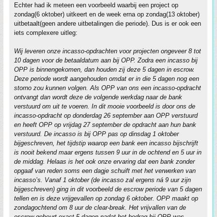
Echter had ik meteen een voorbeeld waarbij een project op
zondag(6 oktober) uitkeert en de week erna op zondag(13 oktober)
uitbetaalt(geen andere uitbetalingen die periode). Dus is er ook een
iets complexere uitleg:
Wij leveren onze incasso-opdrachten voor projecten ongeveer 8 tot
10 dagen voor de betaaldatum aan bij OPP. Zodra een incasso bij
OPP is binnengekomen, dan houden zij deze 5 dagen in escrow.
Deze periode wordt aangehouden omdat er in die 5 dagen nog een
storno zou kunnen volgen. Als OPP van ons een incasso-opdracht
ontvangt dan wordt deze de volgende werkdag naar de bank
verstuurd om uit te voeren. In dit mooie voorbeeld is door ons de
incasso-opdracht op donderdag 26 september aan OPP verstuurd
en heeft OPP op vrijdag 27 september de opdracht aan hun bank
verstuurd. De incasso is bij OPP pas op dinsdag 1 oktober
bijgeschreven, het tijdstip waarop een bank een incasso bijschrijft
is nooit bekend maar ergens tussen 9 uur in de ochtend en 5 uur in
de middag. Helaas is het ook onze ervaring dat een bank zonder
opgaaf van reden soms een dagje schuift met het verwerken van
incasso’s. Vanaf 1 oktober (de incasso zal ergens ná 9 uur zijn
bijgeschreven) ging in dit voorbeeld de escrow periode van 5 dagen
tellen en is deze vrijgevallen op zondag 6 oktober. OPP maakt op
zondagochtend om 8 uur de clear-break. Het vrijvallen van de
escrow gebeurt exact 5 dagen nadat het bedrag bij OPP was