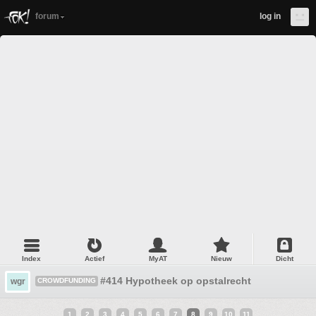
forum
log in
Index
Actief
MyAT
Nieuw
Dicht
#414 Hypotheek op opstalrecht
wgr
CROWDFUNDING
1
2
3
4
5
6
7
8
9
10
11