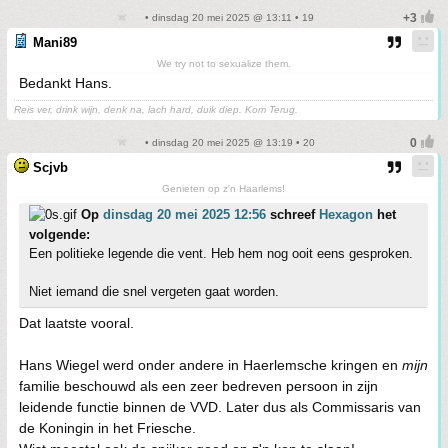
• dinsdag 20 mei 2025 @ 13:11 • 19
Mani89
We try not to sexualize them.
Bedankt Hans.
Reis ver, drink wijn, denk na, lach hard, duik diep. Kom Terug.
• dinsdag 20 mei 2025 @ 13:19 • 20
Scjvb
Genieten op z'n Haarlems!
Op
dinsdag 20 mei 2025 12:56
schreef
Hexagon
het
volgende:
Een politieke legende die vent. Heb hem nog ooit eens gesproken.
Niet iemand die snel vergeten gaat worden.
Dat laatste vooral.
Hans Wiegel werd onder andere in Haerlemsche kringen en
mijn
familie beschouwd als een zeer bedreven persoon in zijn
leidende functie binnen de VVD. Later dus als Commissaris van
de Koningin in het Friesche.