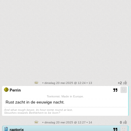
• dinsdag 20 mei 2025 @ 12:24 • 13
Perrin
Toekomst. Made in Europe.
Rust zacht in de eeuwige nacht.
And what rough beast, its hour come round at last,
Slouches towards Bethlehem to be born?
• dinsdag 20 mei 2025 @ 12:27 • 14
raptorix