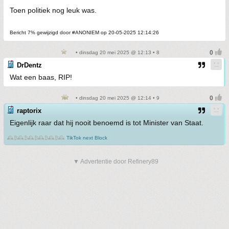
Toen politiek nog leuk was.
Bericht 7% gewijzigd door #ANONIEM op 20-05-2025 12:14:26
• dinsdag 20 mei 2025 @ 12:13 • 8
DrDentz
Wat een baas, RIP!
• dinsdag 20 mei 2025 @ 12:14 • 9
raptorix
Eigenlijk raar dat hij nooit benoemd is tot Minister van Staat.
🕰️₿🕰️₿🕰️₿🕰️₿🕰️₿🕰️
TikTok next Block
▼ Advertentie door Refinery89