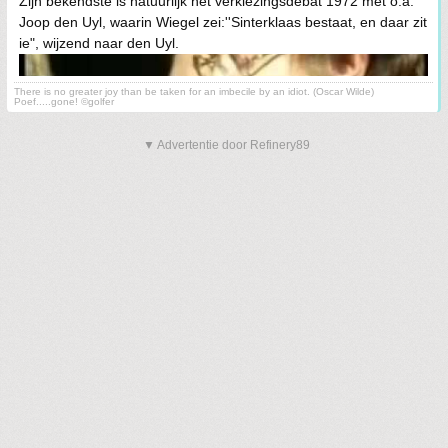
Zijn bekendste is natuurlijk het verkiezingsdebat 1972 met o.a.
Joop den Uyl, waarin Wiegel zei:''Sinterklaas bestaat, en daar zit
ie", wijzend naar den Uyl.
There is no greater joy than be taken for an imbecile by an idiot. (Oscar Wilde)
Poef.....gone! ©golfer
▼ Advertentie door Refinery89