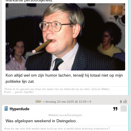
Markante persoonlijkheid.
Kon altijd wel om zijn humor lachen, terwijl hij totaal niet op mijn
politieke lijn zat.
There is no greater joy than be taken for an imbecile by an idiot. (Oscar Wilde)
Poef.....gone! ©golfer
• dinsdag 20 mei 2025 @ 12:05 • 6
Hyperdude
#MakeLanciaGreatAgain
Was afgelopen weekend in Dwingeloo.
How do we turn this world-class fuck-up into a world-class learning experience?