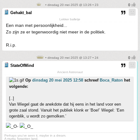
• dinsdag 20 mei 2025 @ 13:26 • 23
Gehakt_bal
Lekker balletje
Een man met persoonlijkheid...
Zo zijn ze er tegenwoordig niet meer in de politiek.
R.i.p.
• dinsdag 20 mei 2025 @ 13:27 • 24
StateOfMind
Ancient Astronaut
Op
dinsdag 20 mei 2025 12:58
schreef
Boca_Raton
het
volgende:
[..]
Van Wiegel gaat de anekdote dat hij eens in het land voor een
grote zaal stond. Vanuit het publiek klonk er ‘Boe!’ Wiegel: ‘Een
ogenblik, u wordt zo gemolken.’
Perhaps you've seen it, maybe in a dream.
A murky, forgotten land.