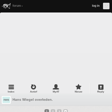
forum
log in
Index
Actief
MyAT
Nieuw
Reply
Hans Wiegel overleden.
nws
1
2
3