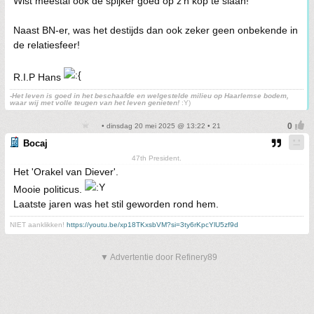
Wist meestal ook de spijker goed op z'n kop te slaan!
Naast BN-er, was het destijds dan ook zeker geen onbekende in
de relatiesfeer!
R.I.P Hans
-Het leven is goed in het beschaafde en welgestelde milieu op Haarlemse bodem,
waar wij met volle teugen van het leven genieten!
:Y)
• dinsdag 20 mei 2025 @ 13:22 • 21
Bocaj
47th President.
Het 'Orakel van Diever'.
Mooie politicus.
Laatste jaren was het stil geworden rond hem.
NIET aanklikken!
https://youtu.be/xp18TKxsbVM?si=3ty6rKpcYlU5zf9d
▼ Advertentie door Refinery89