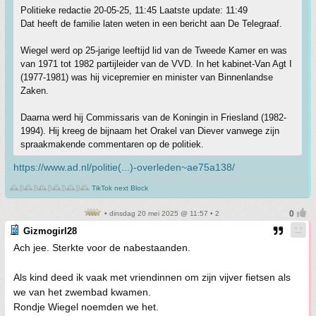
Politieke redactie 20-05-25, 11:45 Laatste update: 11:49
Dat heeft de familie laten weten in een bericht aan De Telegraaf.
Wiegel werd op 25-jarige leeftijd lid van de Tweede Kamer en was
van 1971 tot 1982 partijleider van de VVD. In het kabinet-Van Agt I
(1977-1981) was hij vicepremier en minister van Binnenlandse
Zaken.
Daarna werd hij Commissaris van de Koningin in Friesland (1982-
1994). Hij kreeg de bijnaam het Orakel van Diever vanwege zijn
spraakmakende commentaren op de politiek.
https://www.ad.nl/politie(...)-overleden~ae75a138/
🕰️₿🕰️₿🕰️₿🕰️₿🕰️₿🕰️
TikTok next Block
• dinsdag 20 mei 2025 @ 11:57 • 2
Gizmogirl28
Ach jee. Sterkte voor de nabestaanden.
Als kind deed ik vaak met vriendinnen om zijn vijver fietsen als
we van het zwembad kwamen.
Rondje Wiegel noemden we het.