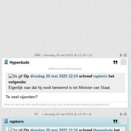
• dinsdag 20 mei 2025 @ 12:16 • 10
Hyperdude
#MakeLanciaGreatAgain
Op
dinsdag 20 mei 2025 12:14
schreef
raptorix
het
volgende:
Eigenlijk raar dat hij nooit benoemd is tot Minister van Staat.
Te veel vijanden?
How do we turn this world-class fuck-up into a world-class learning experience?
• dinsdag 20 mei 2025 @ 12:18 • 11
raptorix
Op
dinsdag 20 mei 2025 12:16
schreef
Hyperdude
het