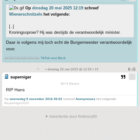
Op
dinsdag 20 mei 2025 12:19
schreef
Wienerschnitzels
het volgende:
[..]
Kroningsoproer? Hij was destijds de verantwoordelijk minister.
Daar is volgens mij toch echt de Burgemeester verantwoordelijk
voor.
🕰️₿🕰️₿🕰️₿🕰️₿🕰️₿🕰️
TikTok next Block
• dinsdag 20 mei 2025 @ 12:55 • 15
superniger
90+3 Ramos
RIP Hans
Op
woensdag 9 november 2016 06:02
schreef
Anonymousz
het volgende:
#superniger2020
▼ Advertentie door Refinery89