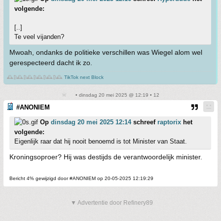
volgende:
[..]
Te veel vijanden?
Mwoah, ondanks de politieke verschillen was Wiegel alom wel
gerespecteerd dacht ik zo.
🕰️₿🕰️₿🕰️₿🕰️₿🕰️₿🕰️
TikTok next Block
• dinsdag 20 mei 2025 @ 12:19 • 12
#ANONIEM
Op
dinsdag 20 mei 2025 12:14
schreef
raptorix
het
volgende:
Eigenlijk raar dat hij nooit benoemd is tot Minister van Staat.
Kroningsoproer? Hij was destijds de verantwoordelijk minister.
Bericht 4% gewijzigd door #ANONIEM op 20-05-2025 12:19:29
▼ Advertentie door Refinery89