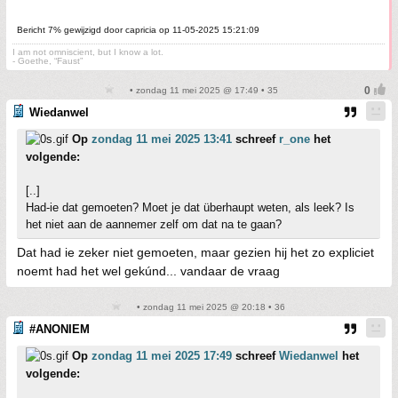
Bericht 7% gewijzigd door capricia op 11-05-2025 15:21:09
I am not omniscient, but I know a lot.
- Goethe, “Faust”
• zondag 11 mei 2025 @ 17:49 • 35
Wiedanwel
Op
zondag 11 mei 2025 13:41
schreef
r_one
het
volgende:
[..]
Had-ie dat gemoeten? Moet je dat überhaupt weten, als leek? Is
het niet aan de aannemer zelf om dat na te gaan?
Dat had ie zeker niet gemoeten, maar gezien hij het zo expliciet
noemt had het wel gekúnd... vandaar de vraag
• zondag 11 mei 2025 @ 20:18 • 36
#ANONIEM
Op
zondag 11 mei 2025 17:49
schreef
Wiedanwel
het
volgende: