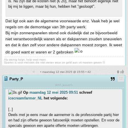
is. Nu zijn dat de kosten niet (€ 20), maar het behoort eigenlijk niet
bij mij te liggen, maar bij hun, hebben het "gesloopt".
Dat ligt ook aan de algemene voorwaarde enz. Vaak heb je wel
regels om de demontage van 3th party werk.
Bij mijn zonnenpanelen stond ook duidelijk dat ze bijvoorbeeld
niet verantwoordelijk waren als er dakpannen zouden sneuvelen
en dat ik dan zelf voor andere dakpannen moest zorgen. Ik weet
dit goed want er waren er 2 gebroken
Als weinig helpt, help veel meer.
Sparen is voor mensen die niet weten waar ze geld aan uit moeten geven !!!
• maandag 12 mei 2025 @ 15:55 • 42
Party_P
WTF, jezus!!1
Op
maandag 12 mei 2025 09:51
schreef
icecreamfarmer_NL
het volgende:
[..]
Deels met je eens maar de aannemer is de professionele partij hier
en had zijn offerte gewoon fatsoenlijk moeten opstellen. En voor de
specials gewoon een aparte offerte moeten uitbrengen.