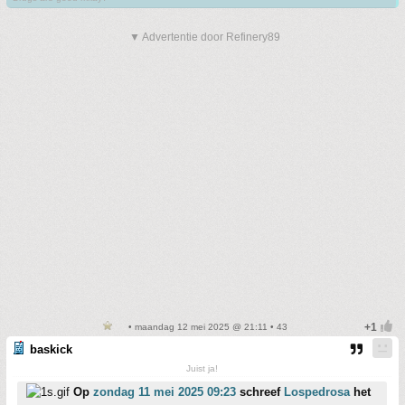
▼ Advertentie door Refinery89
• maandag 12 mei 2025 @ 21:11 • 43
baskick
Juist ja!
Op
zondag 11 mei 2025 09:23
schreef
Lospedrosa
het