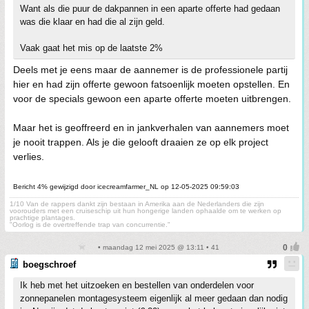
Want als die puur de dakpannen in een aparte offerte had gedaan
was die klaar en had die al zijn geld.
Vaak gaat het mis op de laatste 2%
Deels met je eens maar de aannemer is de professionele partij
hier en had zijn offerte gewoon fatsoenlijk moeten opstellen. En
voor de specials gewoon een aparte offerte moeten uitbrengen.
Maar het is geoffreerd en in jankverhalen van aannemers moet
je nooit trappen. Als je die gelooft draaien ze op elk project
verlies.
Bericht 4% gewijzigd door icecreamfarmer_NL op 12-05-2025 09:59:03
1/10 Van de rappers dankt zijn bestaan in Amerika aan de Nederlanders die zijn
voorouders met een cruiseschip uit hun hongerige landen ophaalde om te werken op
prachtige plantages.
"Oorlog is de overtreffende trap van concurrentie."
• maandag 12 mei 2025 @ 13:11 • 41
boegschroef
Ik heb met het uitzoeken en bestellen van onderdelen voor
zonnepanelen montagesysteem eigenlijk al meer gedaan dan nodig