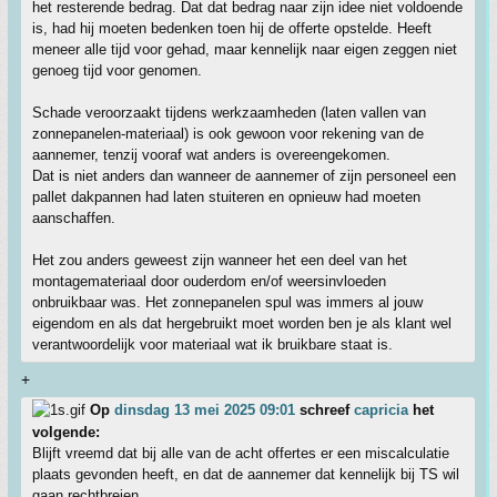
het resterende bedrag. Dat dat bedrag naar zijn idee niet voldoende
is, had hij moeten bedenken toen hij de offerte opstelde. Heeft
meneer alle tijd voor gehad, maar kennelijk naar eigen zeggen niet
genoeg tijd voor genomen.
Schade veroorzaakt tijdens werkzaamheden (laten vallen van
zonnepanelen-materiaal) is ook gewoon voor rekening van de
aannemer, tenzij vooraf wat anders is overeengekomen.
Dat is niet anders dan wanneer de aannemer of zijn personeel een
pallet dakpannen had laten stuiteren en opnieuw had moeten
aanschaffen.
Het zou anders geweest zijn wanneer het een deel van het
montagemateriaal door ouderdom en/of weersinvloeden
onbruikbaar was. Het zonnepanelen spul was immers al jouw
eigendom en als dat hergebruikt moet worden ben je als klant wel
verantwoordelijk voor materiaal wat ik bruikbare staat is.
+
Op
dinsdag 13 mei 2025 09:01
schreef
capricia
het
volgende:
Blijft vreemd dat bij alle van de acht offertes er een miscalculatie
plaats gevonden heeft, en dat de aannemer dat kennelijk bij TS wil
gaan rechtbreien.