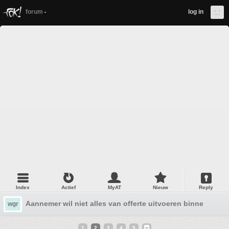
forum
log in
Index
Actief
MyAT
Nieuw
Reply
Aannemer wil niet alles van offerte uitvoeren binnen bedr
wgr
1
2
3
4
5