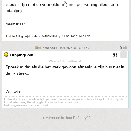
2
is ook in lijn met de vermelde m
) met per woning alleen een
totaalprijs.
Neem ik aan.
Bericht 1% gewijzigd door #ANONIEM op 11-05-2025 14:21:32
• zondag 11 mei 2025 @ 14:21 • 33
FlippingCoin
Weer zo'n kut millennial.
Spreek af dat als die het werk gewoon afmaakt je zijn bus niet in
de fik steekt.
Win win.
I think that it’s extraordinarily important that we in computer science keep fun in computing
For all who deny the struggle, the triumphant overcome
Met zwijgen kruist men de duivel
▼ Advertentie door Refinery89