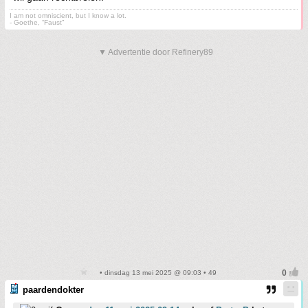
I am not omniscient, but I know a lot.
- Goethe, “Faust”
▼ Advertentie door Refinery89
• dinsdag 13 mei 2025 @ 09:03 • 49
paardendokter