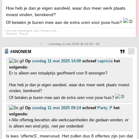
Hoe heb je dan je eigen aandeel, waar dus meer werk plaats
moest vinden, berekend?
Of betalen je buren mee aan de extra uren voor jouw huis?
I am not omniscient, but I know a lot.
- Goethe, “Faust”
• zondag 11 mei 2025 @ 14:20 • 32
#ANONIEM
Op
zondag 11 mei 2025 14:08
schreef
capricia
het
volgende:
Er is alleen een totaalprijs geoffreerd voor 8 woningen?
Hoe heb je dan je eigen aandeel, waar dus meer werk plaats moest
vinden, berekend?
Of betalen je buren mee aan de extra uren voor jouw huis?
Op
zondag 11 mei 2025 09:14
schreef
Party_P
het
volgende:
• Alle offerte
s
bevatten alle werkzaamheden die gedaan worden, er
is alleen een eind prijs, niet per onderdeel
Is lees 'offerteS', meervoud. Het zullen dus 8 offertes zijn (en dat