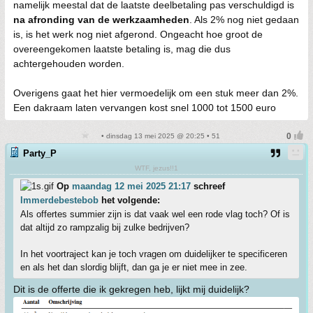
namelijk meestal dat de laatste deelbetaling pas verschuldigd is
na afronding van de werkzaamheden
. Als 2% nog niet gedaan
is, is het werk nog niet afgerond. Ongeacht hoe groot de
overeengekomen laatste betaling is, mag die dus
achtergehouden worden.
Overigens gaat het hier vermoedelijk om een stuk meer dan 2%.
Een dakraam laten vervangen kost snel 1000 tot 1500 euro
• dinsdag 13 mei 2025 @ 20:25 • 51
Party_P
WTF, jezus!!1
Op
maandag 12 mei 2025 21:17
schreef
Immerdebestebob
het volgende:
Als offertes summier zijn is dat vaak wel een rode vlag toch? Of is
dat altijd zo rampzalig bij zulke bedrijven?
In het voortraject kan je toch vragen om duidelijker te specificeren
en als het dan slordig blijft, dan ga je er niet mee in zee.
Dit is de offerte die ik gekregen heb, lijkt mij duidelijk?