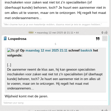
inschakelen voor zaken wat niet tot z'n specialiteiten (of
überhaupt kunde) behoren, toch? Je huurt een aannemer niet in
om alles uit te voeren, maar om te ontzorgen. Hij regelt het maat
met onderaannemers...
"Met charme kun je je een kwartiertje redden, daarna moet je iets te zeggen hebben."
• maandag 12 mei 2025 @ 21:11 • 44
Lospedrosa
$
Op
maandag 12 mei 2025 21:11
schreef
baskick
het
volgende:
[..]
De aannemer neemt de klus aan, hij kan gewoon specialisten
inschakelen voor zaken wat niet tot z'n specialiteiten (of überhaupt
kunde) behoren, toch? Je huurt een aannemer niet in om alles uit
te voeren, maar om te ontzorgen. Hij regelt het maat met
onderaannemers...
Wijsheid komt met de jaren.
Vakman pur sang
• maandag 12 mei 2025 @ 21:17 • 45