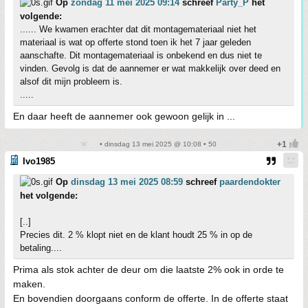
Op
zondag 11 mei 2025 09:14
schreef
Party_P
het
volgende:
...... We kwamen erachter dat dit montagemateriaal niet het
materiaal is wat op offerte stond toen ik het 7 jaar geleden
aanschafte. Dit montagemateriaal is onbekend en dus niet te
vinden. Gevolg is dat de aannemer er wat makkelijk over deed en
alsof dit mijn probleem is.
.....
En daar heeft de aannemer ook gewoon gelijk in ...
• dinsdag 13 mei 2025 @ 10:08 • 50
Ivo1985
Op
dinsdag 13 mei 2025 08:59
schreef
paardendokter
het volgende:
[..]
Precies dit. 2 % klopt niet en de klant houdt 25 % in op de
betaling....
Prima als stok achter de deur om die laatste 2% ook in orde te
maken.
En bovendien doorgaans conform de offerte. In de offerte staat