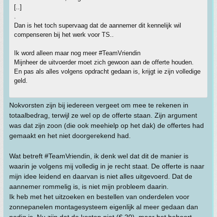
[..]
.
Dan is het toch supervaag dat de aannemer dit kennelijk wil
compenseren bij het werk voor TS..
Ik word alleen maar nog meer #TeamVriendin
Mijnheer de uitvoerder moet zich gewoon aan de offerte houden.
En pas als alles volgens opdracht gedaan is, krijgt ie zijn volledige
geld.
Nokvorsten zijn bij iedereen vergeet om mee te rekenen in
totaalbedrag, terwijl ze wel op de offerte staan. Zijn argument
was dat zijn zoon (die ook meehielp op het dak) de offertes had
gemaakt en het niet doorgerekend had.
Wat betreft #TeamVriendin, ik denk wel dat dit de manier is
waarin je volgens mij volledig in je recht staat. De offerte is naar
mijn idee leidend en daarvan is niet alles uitgevoerd. Dat de
aannemer rommelig is, is niet mijn probleem daarin.
Ik heb met het uitzoeken en bestellen van onderdelen voor
zonnepanelen montagesysteem eigenlijk al meer gedaan dan
nodig is. Nu zijn dat de kosten niet (€ 20), maar het behoort