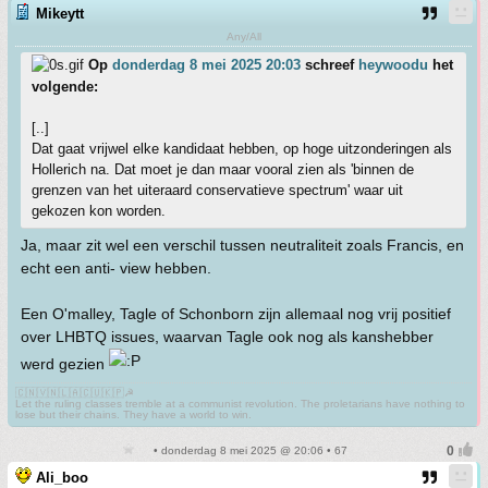
Mikeytt
Any/All
Op
donderdag 8 mei 2025 20:03
schreef
heywoodu
het
volgende:
[..]
Dat gaat vrijwel elke kandidaat hebben, op hoge uitzonderingen als
Hollerich na. Dat moet je dan maar vooral zien als 'binnen de
grenzen van het uiteraard conservatieve spectrum' waar uit
gekozen kon worden.
Ja, maar zit wel een verschil tussen neutraliteit zoals Francis, en
echt een anti- view hebben.
Een O'malley, Tagle of Schonborn zijn allemaal nog vrij positief
over LHBTQ issues, waarvan Tagle ook nog als kanshebber
werd gezien
🇨🇳🇻🇳🇱🇦🇨🇺🇰🇵☭
Let the ruling classes tremble at a communist revolution. The proletarians have nothing to
lose but their chains. They have a world to win.
• donderdag 8 mei 2025 @ 20:06 • 67
Ali_boo