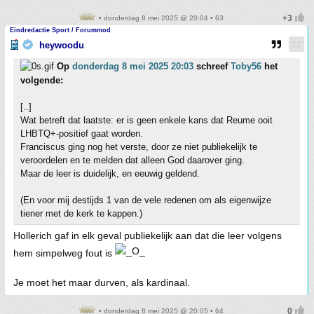
• donderdag 8 mei 2025 @ 20:04 • 63
Eindredactie Sport / Forummod
heywoodu
Op
donderdag 8 mei 2025 20:03
schreef
Toby56
het
volgende:
[..]
Wat betreft dat laatste: er is geen enkele kans dat Reume ooit
LHBTQ+-positief gaat worden.
Franciscus ging nog het verste, door ze niet publiekelijk te
veroordelen en te melden dat alleen God daarover ging.
Maar de leer is duidelijk, en eeuwig geldend.
(En voor mij destijds 1 van de vele redenen om als eigenwijze
tiener met de kerk te kappen.)
Hollerich gaf in elk geval publiekelijk aan dat die leer volgens
hem simpelweg fout is
Je moet het maar durven, als kardinaal.
• donderdag 8 mei 2025 @ 20:05 • 64