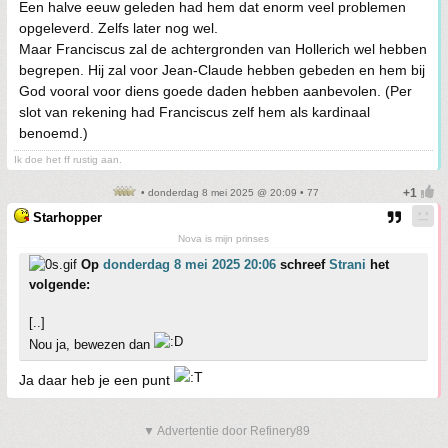
Een halve eeuw geleden had hem dat enorm veel problemen
opgeleverd. Zelfs later nog wel.
Maar Franciscus zal de achtergronden van Hollerich wel hebben
begrepen. Hij zal voor Jean-Claude hebben gebeden en hem bij
God vooral voor diens goede daden hebben aanbevolen. (Per
slot van rekening had Franciscus zelf hem als kardinaal
benoemd.)
Ik doe het ff rustig aan.
• donderdag 8 mei 2025 @ 20:09 • 77
Starhopper
Nova is mijn prinses
Op
donderdag 8 mei 2025 20:06
schreef
Strani
het
volgende:
[..]
Nou ja, bewezen dan
Ja daar heb je een punt
▼ Advertentie door Refinery89