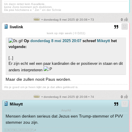
Un dann rettet kein Kavallerie,
keine Zorro kümmert sich dodrömm.
Dä piss höchstens e " Zet " en der Schnie
• donderdag 8 mei 2025 @ 20:08 • 73
livelink
keek op mijn week ( © DJ11)
Op
donderdag 8 mei 2025 20:07
schreef
Mikeytt
het
volgende:
[..]
Er zijn echt wel een paar kardinalen die er positiever in staan en dit
anders interpreteren
Maar die zullen nooit Paus worden.
Als je goed om je heen kijkt zie je dat alles gekleurd is.
• donderdag 8 mei 2025 @ 20:08 • 74
Mikeytt
Any/All
Mensen denken serieus dat Jezus een Trump-stemmer of PVV
stemmer zou zijn.
🇨🇳🇻🇳🇱🇦🇨🇺🇰🇵☭