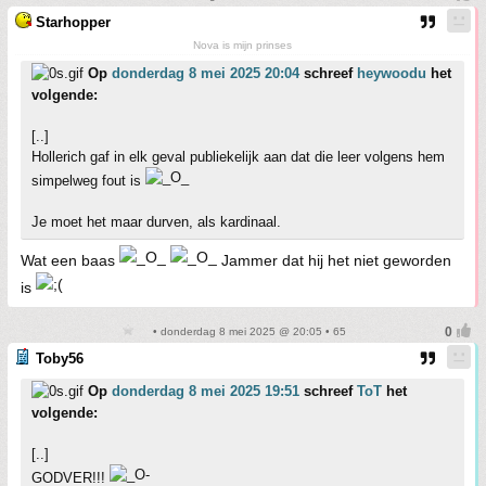
Starhopper
Nova is mijn prinses
Op
donderdag 8 mei 2025 20:04
schreef
heywoodu
het
volgende:
[..]
Hollerich gaf in elk geval publiekelijk aan dat die leer volgens hem
simpelweg fout is
Je moet het maar durven, als kardinaal.
Wat een baas
Jammer dat hij het niet geworden
is
• donderdag 8 mei 2025 @ 20:05 • 65
Toby56
Op
donderdag 8 mei 2025 19:51
schreef
ToT
het
volgende:
[..]
GODVER!!!