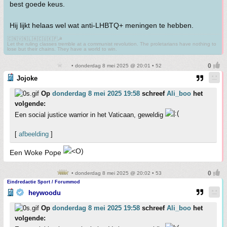
best goede keus.
Hij lijkt helaas wel wat anti-LHBTQ+ meningen te hebben.
🇨🇳🇻🇳🇱🇦🇨🇺🇰🇵☭
Let the ruling classes tremble at a communist revolution. The proletarians have nothing to
lose but their chains. They have a world to win.
• donderdag 8 mei 2025 @ 20:01 • 52
Jojoke
Op
donderdag 8 mei 2025 19:58
schreef
Ali_boo
het
volgende:
Een social justice warrior in het Vaticaan, geweldig
[
afbeelding
]
Een Woke Pope
• donderdag 8 mei 2025 @ 20:02 • 53
Eindredactie Sport / Forummod
heywoodu
Op
donderdag 8 mei 2025 19:58
schreef
Ali_boo
het
volgende: