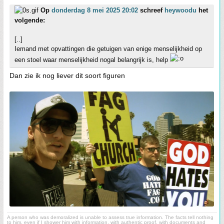
Op
donderdag 8 mei 2025 20:02
schreef
heywoodu
het
volgende:
[..]
Iemand met opvattingen die getuigen van enige menselijkheid op
een stoel waar menselijkheid nogal belangrijk is, help
Dan zie ik nog liever dit soort figuren
A person who was demoralized is unable to assess true information. The facts tell nothing
to him, even if I shower him with information, with authentic proof, with documents and