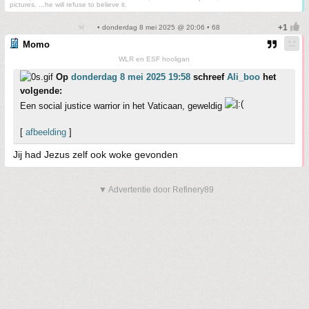
pictures. ...he will refuse to believe it.
• donderdag 8 mei 2025 @ 20:06 • 68
Momo
WLR en ESF hooligan
Op
donderdag 8 mei 2025 19:58
schreef
Ali_boo
het
volgende:
Een social justice warrior in het Vaticaan, geweldig
[
afbeelding
]
Jij had Jezus zelf ook woke gevonden
▼ Advertentie door Refinery89