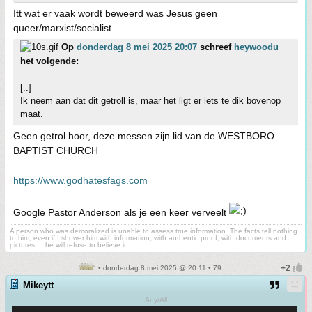
Itt wat er vaak wordt beweerd was Jesus geen
queer/marxist/socialist
Op
donderdag 8 mei 2025 20:07
schreef
heywoodu
het volgende:
[..]
Ik neem aan dat dit getroll is, maar het ligt er iets te dik bovenop
maat.
Geen getrol hoor, deze messen zijn lid van de WESTBORO
BAPTIST CHURCH
https://www.godhatesfags.com
Google Pastor Anderson als je een keer verveelt
A person who was demoralized is unable to assess true information. The facts tell nothing
to him, even if I shower him with information, with authentic proof, with documents and
pictures. ...he will refuse to believe it.
• donderdag 8 mei 2025 @ 20:11 • 79
Mikeytt
Any/All