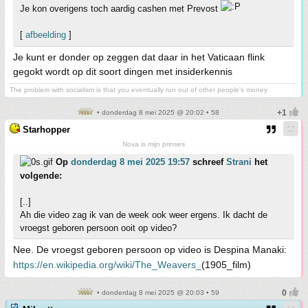
Je kon overigens toch aardig cashen met Prevost
[
afbeelding
]
Je kunt er donder op zeggen dat daar in het Vaticaan flink
gegokt wordt op dit soort dingen met insiderkennis
The problem with socialism is that you eventually run out of other people's money
• donderdag 8 mei 2025 @ 20:02 • 58
Starhopper
Nova is mijn prinses
Op
donderdag 8 mei 2025 19:57
schreef
Strani
het
volgende:
[..]
Ah die video zag ik van de week ook weer ergens. Ik dacht de
vroegst geboren persoon ooit op video?
Nee. De vroegst geboren persoon op video is Despina Manaki:
https://en.wikipedia.org/wiki/The_Weavers_
(1905_film)
• donderdag 8 mei 2025 @ 20:03 • 59