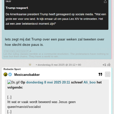
Iets zegt mij dat Trump over een paar weken zal tweeten over
hoe slecht deze paus is.
🇨🇳🇻🇳🇱🇦🇨🇺🇰🇵☭
Let the ruling classes tremble at a communist revolution. The proletarians have nothing to
lose but their chains. They have a world to win.
• donderdag 8 mei 2025 @ 20:12 • 80
Redactie Sport
Mexicanobakker
Op
donderdag 8 mei 2025 20:11
schreef
Ali_boo
het
volgende:
[..]
Itt wat er vaak wordt beweerd was Jesus geen
queer/marxist/socialist
[..]