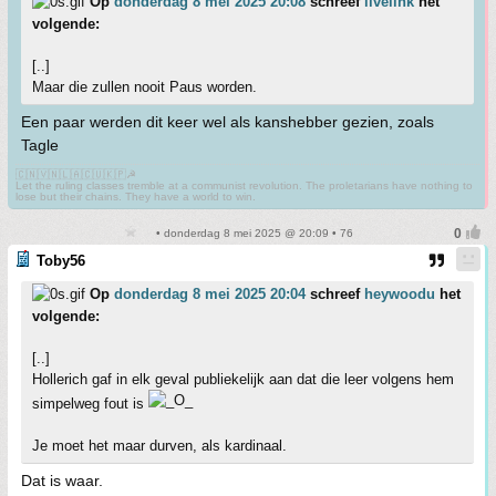
Op
donderdag 8 mei 2025 20:08
schreef
livelink
het
volgende:
[..]
Maar die zullen nooit Paus worden.
Een paar werden dit keer wel als kanshebber gezien, zoals
Tagle
🇨🇳🇻🇳🇱🇦🇨🇺🇰🇵☭
Let the ruling classes tremble at a communist revolution. The proletarians have nothing to
lose but their chains. They have a world to win.
• donderdag 8 mei 2025 @ 20:09 • 76
Toby56
Op
donderdag 8 mei 2025 20:04
schreef
heywoodu
het
volgende:
[..]
Hollerich gaf in elk geval publiekelijk aan dat die leer volgens hem
simpelweg fout is
Je moet het maar durven, als kardinaal.
Dat is waar.