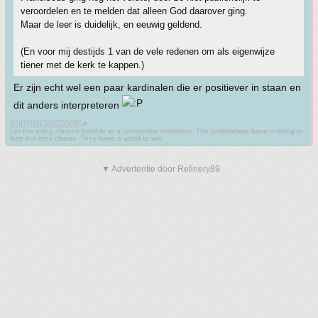
veroordelen en te melden dat alleen God daarover ging.
Maar de leer is duidelijk, en eeuwig geldend.
(En voor mij destijds 1 van de vele redenen om als eigenwijze
tiener met de kerk te kappen.)
Er zijn echt wel een paar kardinalen die er positiever in staan en
dit anders interpreteren
🇨🇳🇻🇳🇱🇦🇨🇺🇰🇵☭
Let the ruling classes tremble at a communist revolution. The proletarians have nothing to
lose but their chains. They have a world to win.
▼ Advertentie door Refinery89