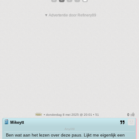
▼ Advertentie door Refinery89
• donderdag 8 mei 2025 @ 20:01 • 51
Mikeytt
Any/All
Ben wat aan het lezen over deze paus. Lijkt me eigenlijk een