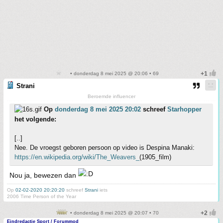
• donderdag 8 mei 2025 @ 20:06 • 69
Strani
Beroemde influencer
Op
donderdag 8 mei 2025 20:02
schreef
Starhopper
het volgende:
[..]
Nee. De vroegst geboren persoon op video is Despina Manaki:
https://en.wikipedia.org/wiki/The_Weavers_
(1905_film)
Nou ja, bewezen dan
Op
02-02-2020 20:20:20
schreef
Strani
iets
2006 Time Person of the Year
• donderdag 8 mei 2025 @ 20:07 • 70
Eindredactie Sport / Forummod