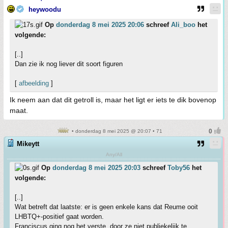
heywoodu
Op
donderdag 8 mei 2025 20:06
schreef
Ali_boo
het
volgende:
[..]
Dan zie ik nog liever dit soort figuren
[
afbeelding
]
Ik neem aan dat dit getroll is, maar het ligt er iets te dik bovenop
maat.
• donderdag 8 mei 2025 @ 20:07 • 71
Mikeytt
Any/All
Op
donderdag 8 mei 2025 20:03
schreef
Toby56
het
volgende:
[..]
Wat betreft dat laatste: er is geen enkele kans dat Reume ooit
LHBTQ+-positief gaat worden.
Franciscus ging nog het verste, door ze niet publiekelijk te