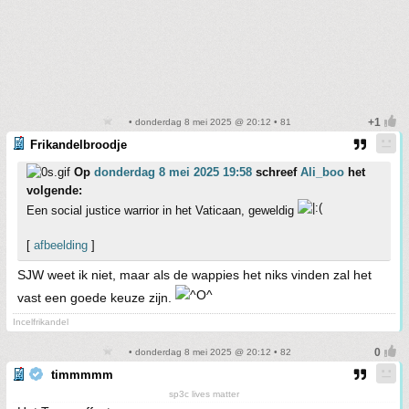
• donderdag 8 mei 2025 @ 20:12 • 81
Frikandelbroodje
Op
donderdag 8 mei 2025 19:58
schreef
Ali_boo
het
volgende:
Een social justice warrior in het Vaticaan, geweldig
[
afbeelding
]
SJW weet ik niet, maar als de wappies het niks vinden zal het
vast een goede keuze zijn.
Incelfrikandel
• donderdag 8 mei 2025 @ 20:12 • 82
timmmmm
sp3c lives matter