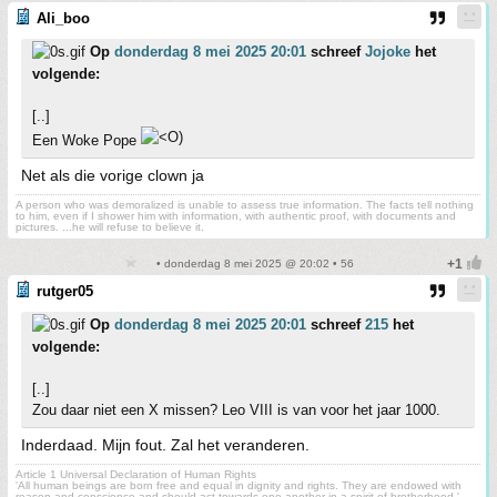
Ali_boo
Op
donderdag 8 mei 2025 20:01
schreef
Jojoke
het
volgende:
[..]
Een Woke Pope
Net als die vorige clown ja
A person who was demoralized is unable to assess true information. The facts tell nothing
to him, even if I shower him with information, with authentic proof, with documents and
pictures. ...he will refuse to believe it.
• donderdag 8 mei 2025 @ 20:02 • 56
rutger05
Op
donderdag 8 mei 2025 20:01
schreef
215
het
volgende:
[..]
Zou daar niet een X missen? Leo VIII is van voor het jaar 1000.
Inderdaad. Mijn fout. Zal het veranderen.
Article 1 Universal Declaration of Human Rights
'All human beings are born free and equal in dignity and rights. They are endowed with
reason and conscience and should act towards one another in a spirit of brotherhood.'