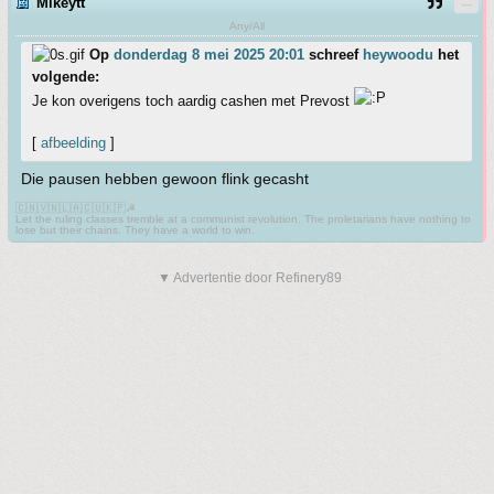
Mikeytt
Any/All
Op
donderdag 8 mei 2025 20:01
schreef
heywoodu
het
volgende:
Je kon overigens toch aardig cashen met Prevost
[
afbeelding
]
Die pausen hebben gewoon flink gecasht
🇨🇳🇻🇳🇱🇦🇨🇺🇰🇵☭
Let the ruling classes tremble at a communist revolution. The proletarians have nothing to
lose but their chains. They have a world to win.
▼ Advertentie door Refinery89