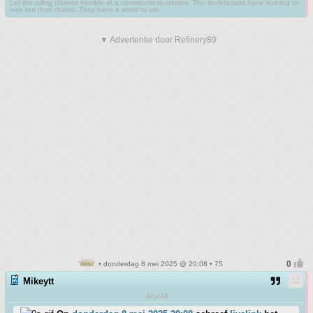
Let the ruling classes tremble at a communist revolution. The proletarians have nothing to
lose but their chains. They have a world to win.
▼ Advertentie door Refinery89
• donderdag 8 mei 2025 @ 20:08 • 75
Mikeytt
Any/All