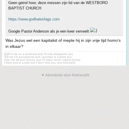
Geen getrol hoor, deze messen zijn lid van de WESTBORO
BAPTIST CHURCH
https://www.godhatesfags.com
Google Pastor Anderson als je een keer verveelt
Was Jezus wel een kapitalist of mepte hij in zijn vrije tijd homo's
in elkaar?
\[i\]Put me on a pedestal and I'll only disappoint you
Tell me I'm exceptional and I promise to exploit you
Give me all your money and I'll make some origami honey
I think you're a joke but I don't find you very funny\[/i\]
▼ Advertentie door Refinery89