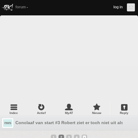
forum
log in
Index
Actief
MyAT
Nieuw
Reply
Conclaaf van start #3 Robert ziet er toch niet uit als paus..
nws
1
2
3
4