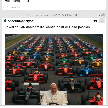
Het Trumpeffect
Laffe huichelaar
• donderdag 8 mei 2025 @ 20:14 • 83
spectrumanalyser
Er waren 135 deelnemers, eentje heeft er Pope position