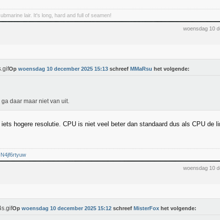
marine lair. It's long, hard and full of seamen!
woensdag 10 d
Op
woensdag 10 december 2025 15:13
schreef
MMaRsu
het volgende:
ga daar maar niet van uit.
k iets hogere resolutie. CPU is niet veel beter dan standaard dus als CPU de l
/-N4jf6rtyuw
woensdag 10 d
Op
woensdag 10 december 2025 15:12
schreef
MisterFox
het volgende: