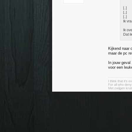
[..]
[..]
[..]
Ik vr
Ik ov
Dat i
Kijkend naar 
maar de pc re
In jouw geval 
voor een leuk
I think that it’s
For all who deny
Met zwijgen krui