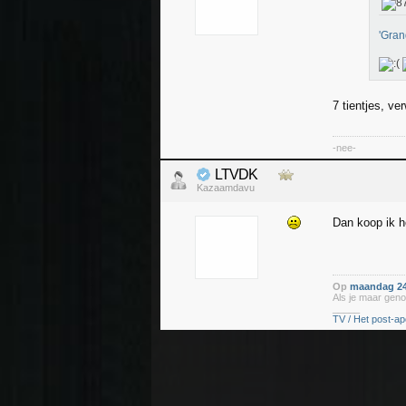
'Gran
7 tientjes, ve
-nee-
LTVDK
Kazaamdavu
Dan koop ik h
Op
maandag 24
Als je maar geno
_____
TV / Het post-ap