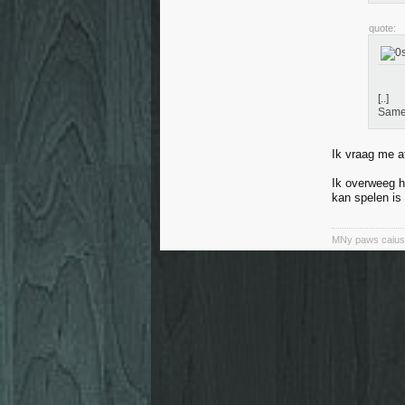
quote:
[..]
Same.
Ik vraag me a
Ik overweeg h
kan spelen is
MNy paws caiuse 