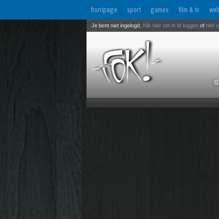
frontpage
sport
games
film & tv
web
Je bent niet ingelogd.
Klik hier om in te loggen
of
hier 
G