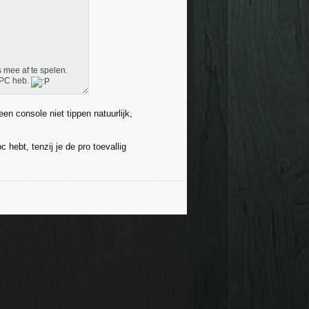
 mee af te spelen.
 PC heb.
en console niet tippen natuurlijk,
hebt, tenzij je de pro toevallig