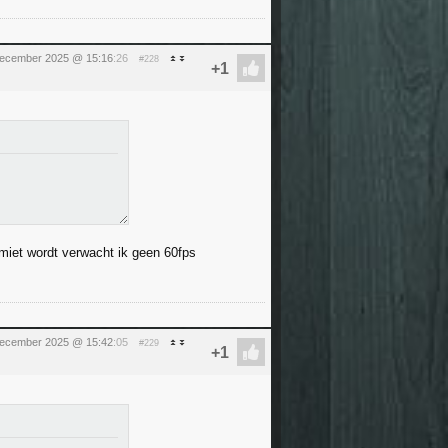
ecember 2025 @ 15:16
:26
#228
imiet wordt verwacht ik geen 60fps
ecember 2025 @ 15:42
:05
#229