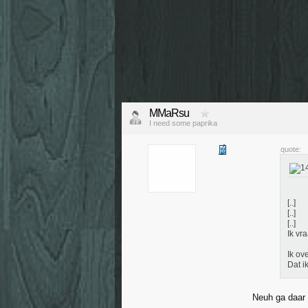
MMaRsu
I need some paprika
quote:
[..]
[..]
[..]
Ik vr
Ik ov
Dat i
Neuh ga daar 