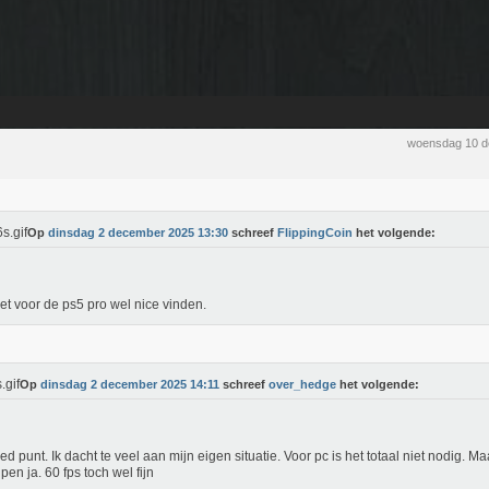
woensdag 10 d
Op
dinsdag 2 december 2025 13:30
schreef
FlippingCoin
het volgende:
et voor de ps5 pro wel nice vinden.
Op
dinsdag 2 december 2025 14:11
schreef
over_hedge
het volgende:
ed punt. Ik dacht te veel aan mijn eigen situatie. Voor pc is het totaal niet nodig. M
jpen ja. 60 fps toch wel fijn