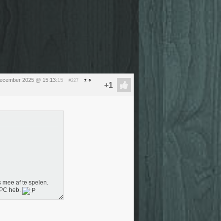
ecember 2025 @ 15:13
:15
#227
 mee af te spelen.
 PC heb.