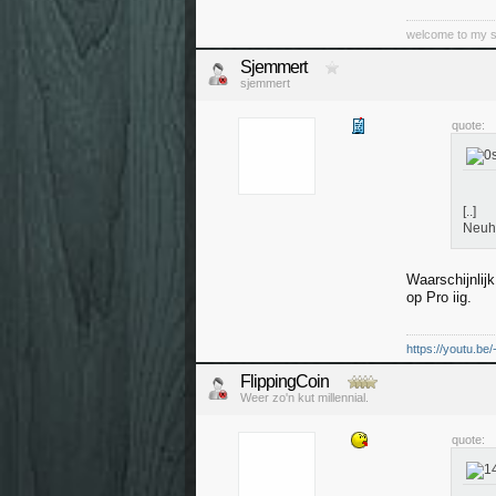
welcome to my sub
Sjemmert
sjemmert
quote:
[..]
Neuh 
Waarschijnlij
op Pro iig.
https://youtu.be
FlippingCoin
Weer zo'n kut millennial.
quote: