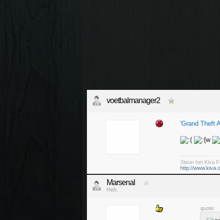
voetbalmanager2
'Grand Theft A
Steun het Kiva F
http://www.kiva.
Marsenal
Heh.
quote: