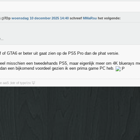
Op
woensdag 10 december 2025 14:40
schreef
MMaRsu
het volgende:
..
f of GTA6 er beter uit gaat zien op de PS5 Pro dan de phat versie.
eel misschien een tweedehands PS5, maar eigenlijk meer om 4K bluerays mee
 dan een bijkomend voordeel gezien ik een prima game PC heb.
aaS ;lotr of typo'zx 🦊