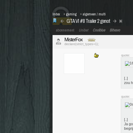
Index
»
gaming
»
algemeen / multi
GTA VI #8 Trailer 2 genot
abonnement
Unibet
Coolblue
Bitvavo
MisterFox
declare(strict_types=1);
quote:
[..]
zou h
quote:
[..]
Ja go
begri