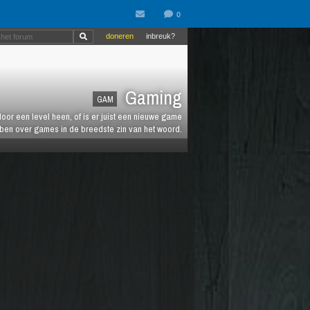
doneren
inbreuk?
Gaming
GAM
oor een level heen, of is er juist een nieuwe game
ebben over games in de breedste zin van het woord.