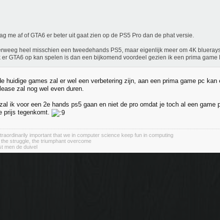
aag me af of GTA6 er beter uit gaat zien op de PS5 Pro dan de phat versie.
erweeg heel misschien een tweedehands PS5, maar eigenlijk meer om 4K bluerays
k er GTA6 op kan spelen is dan een bijkomend voordeel gezien ik een prima game
de huidige games zal er wel een verbetering zijn, aan een prima game pc kan e
lease zal nog wel even duren.
zal ik voor een 2e hands ps5 gaan en niet de pro omdat je toch al een game pc 
e prijs tegenkomt.
 extraordinarily important that we in computer science keep fun in computing
 the struggle, the triumphant overcome
st men de duivel