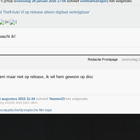
Op
woensdag 28 januari 2026 17:06
schreef
voetbalmanager2
het volgende:
d Theft Auto VI op release alleen digitaal verkrijgbaar'
rwacht ik!
Redactie Frontpage
woensdag 2
em maar niet op release, ik wil hem gewoon op disc
 augustus 2015 11:34
schreef
Yasmin23
het volgende:
eg moeite doet past alles.
ocalyptische/dystopische film topic