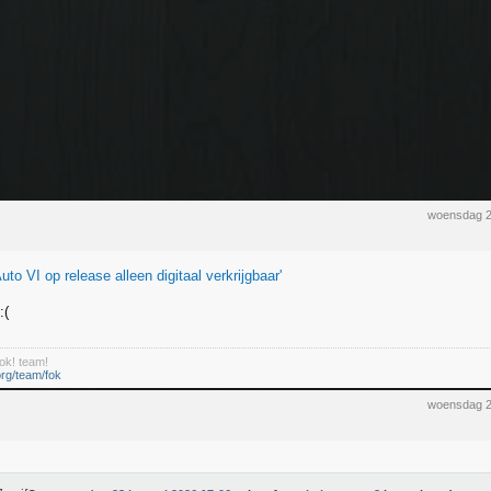
woensdag 2
uto VI op release alleen digitaal verkrijgbaar'
ok! team!
org/team/fok
woensdag 2