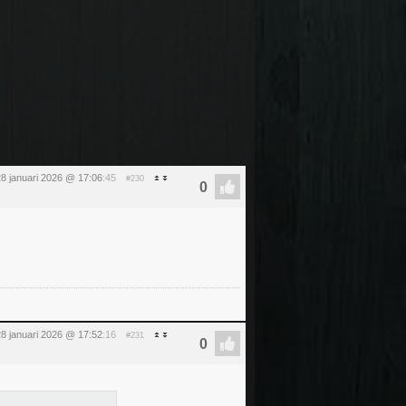
8 januari 2026 @ 17:06
:45
#230
8 januari 2026 @ 17:52
:16
#231