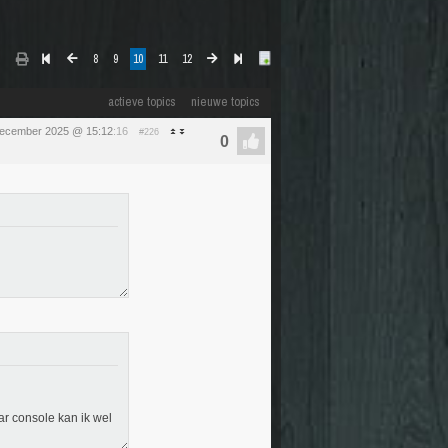
8
9
10
11
12
actieve topics
nieuwe topics
ecember 2025 @ 15:12
:16
#226
aar console kan ik wel