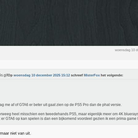
woensdag 10 d
Op
woensdag 10 december 2025 15:12
schreef
MisterFox
het volgende:
aag me af of GTA6 er beter uit gaat zien op de PS5 Pro dan de phat versie.
erweeg heel misschien een tweedehands PS5, maar eigenlijk meer om 4K bluerays
k er GTA6 op kan spelen is dan een bijkomend voordeel gezien ik een prima game
maar niet van uit.