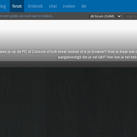
log
forum
fotoboek
chat
zoeken
dm
om een gratis account aan te maken
.
ame je op de PC of Console of toch liever mobiel of in je browser? Kom je maar niet d
aangekondigd die je vet lijkt? Hier kun je het h