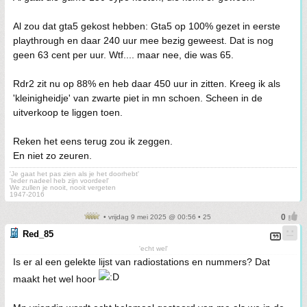
Al zou dat gta5 gekost hebben: Gta5 op 100% gezet in eerste
playthrough en daar 240 uur mee bezig geweest. Dat is nog
geen 63 cent per uur. Wtf.... maar nee, die was 65.
Rdr2 zit nu op 88% en heb daar 450 uur in zitten. Kreeg ik als
'kleinigheidje' van zwarte piet in mn schoen. Scheen in de
uitverkoop te liggen toen.
Reken het eens terug zou ik zeggen.
En niet zo zeuren.
'Je gaat het pas zien als je het doorhebt'
'Ieder nadeel heb zijn voordeel'
We zullen je nooit, nooit vergeten
1947-2016
• vrijdag 9 mei 2025 @ 00:56 • 25
Red_85
'echt wel'
Is er al een gelekte lijst van radiostations en nummers? Dat
maakt het wel hoor