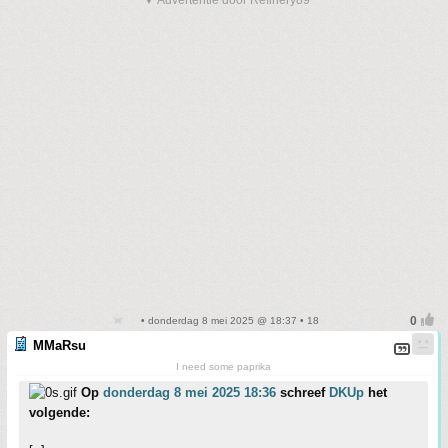
▼ Advertentie door Refinery89
• donderdag 8 mei 2025 @ 18:37 • 18
MMaRsu
I need some paprika
Op
donderdag 8 mei 2025 18:36
schreef
DKUp
het
volgende: