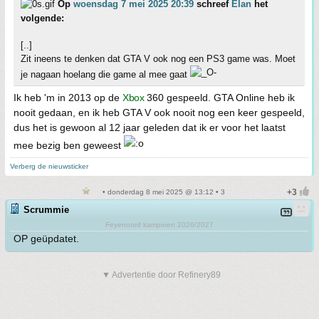
Op
woensdag 7 mei 2025 20:39
schreef
Elan
het
volgende:
[..]
Zit ineens te denken dat GTA V ook nog een PS3 game was. Moet
je nagaan hoelang die game al mee gaat
Ik heb 'm in 2013 op de
Xbox
360 gespeeld. GTA Online heb ik
nooit gedaan, en ik heb GTA V ook nooit nog een keer gespeeld,
dus het is gewoon al 12 jaar geleden dat ik er voor het laatst
mee bezig ben geweest
Verberg de nieuwsticker
• donderdag 8 mei 2025 @ 13:12 • 3
Scrummie
Feyenoord kampioen 2026/2027
OP geüpdatet.
▼ Advertentie door Refinery89