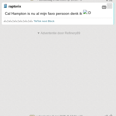
raptorix
Cal Hampton is nu al mijn favo persoon denk ik
🕰️₿🕰️₿🕰️₿🕰️₿🕰️₿🕰️
TikTok next Block
▼ Advertentie door Refinery89