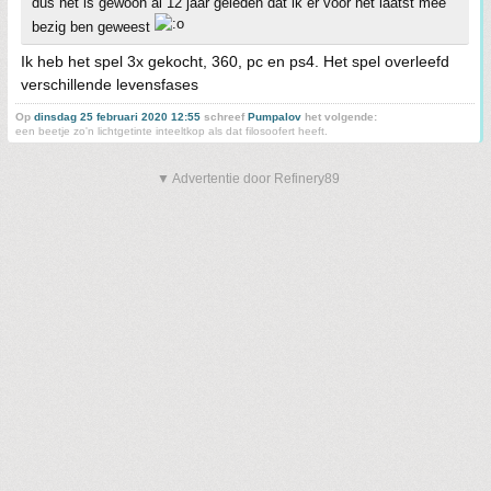
dus het is gewoon al 12 jaar geleden dat ik er voor het laatst mee
bezig ben geweest
Ik heb het spel 3x gekocht, 360, pc en ps4. Het spel overleefd
verschillende levensfases
Op
dinsdag 25 februari 2020 12:55
schreef
Pumpalov
het volgende:
een beetje zo'n lichtgetinte inteeltkop als dat filosoofert heeft.
▼ Advertentie door Refinery89