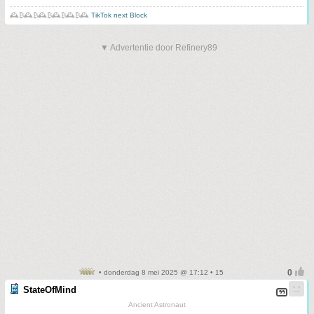
🕰️₿🕰️₿🕰️₿🕰️₿🕰️₿🕰️
TikTok next Block
▼ Advertentie door Refinery89
• donderdag 8 mei 2025 @ 17:12 • 15
StateOfMind
Ancient Astronaut