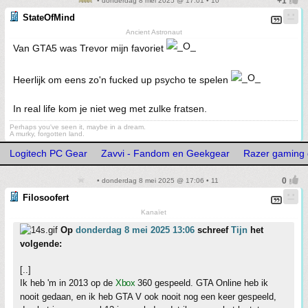
• donderdag 8 mei 2025 @ 17:01 • 10
StateOfMind
Ancient Astronaut
Van GTA5 was Trevor mijn favoriet
Heerlijk om eens zo'n fucked up psycho te spelen
In real life kom je niet weg met zulke fratsen.
Perhaps you've seen it, maybe in a dream.
A murky, forgotten land.
Logitech PC Gear
Zavvi - Fandom en Geekgear
Razer gaming 
• donderdag 8 mei 2025 @ 17:06 • 11
Filosoofert
Kanaïet
Op
donderdag 8 mei 2025 13:06
schreef
Tijn
het
volgende:
[..]
Ik heb 'm in 2013 op de
Xbox
360 gespeeld. GTA Online heb ik
nooit gedaan, en ik heb GTA V ook nooit nog een keer gespeeld,