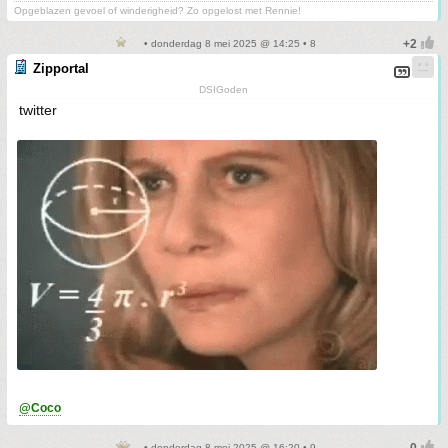
Opgeblazen gevoel of winderigheid? Zo opgelost met Rennie!
• donderdag 8 mei 2025 @ 14:25 • 8
Zipportal
DSIGoden
twitter
@Coco
• donderdag 8 mei 2025 @ 16:20 • 9