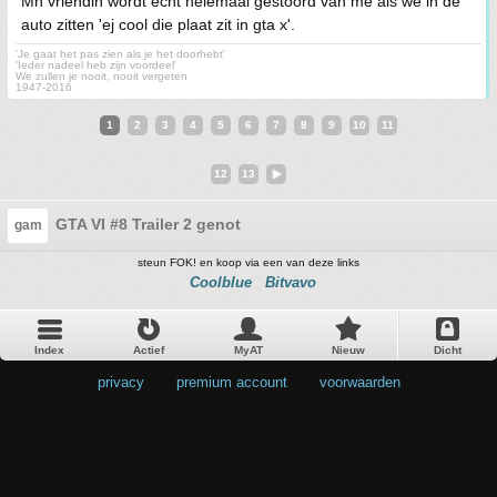
Mn vriendin wordt echt helemaal gestoord van me als we in de
auto zitten 'ej cool die plaat zit in gta x'.
'Je gaat het pas zien als je het doorhebt'
'Ieder nadeel heb zijn voordeel'
We zullen je nooit, nooit vergeten
1947-2016
1
2
3
4
5
6
7
8
9
10
11
12
13
GTA VI #8 Trailer 2 genot
gam
steun FOK! en koop via een van deze links
Coolblue
Bitvavo
Index
Actief
MyAT
Nieuw
Dicht
privacy
•
premium account
•
voorwaarden