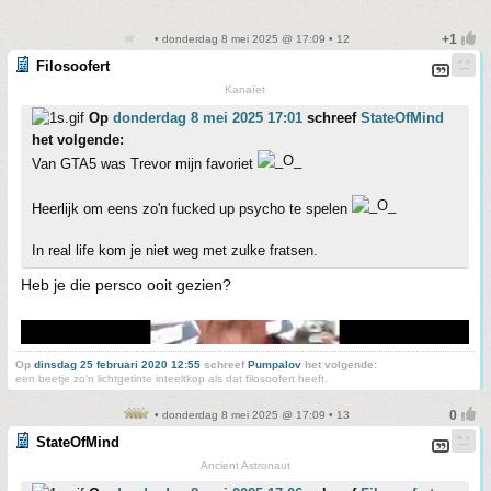
• donderdag 8 mei 2025 @ 17:09 • 12
Filosoofert
Kanaïet
Op
donderdag 8 mei 2025 17:01
schreef
StateOfMind
het volgende:
Van GTA5 was Trevor mijn favoriet
Heerlijk om eens zo'n fucked up psycho te spelen
In real life kom je niet weg met zulke fratsen.
Heb je die persco ooit gezien?
Op
dinsdag 25 februari 2020 12:55
schreef
Pumpalov
het volgende:
een beetje zo'n lichtgetinte inteeltkop als dat filosoofert heeft.
• donderdag 8 mei 2025 @ 17:09 • 13
StateOfMind
Ancient Astronaut