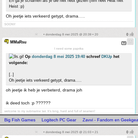
En ga je schamen als je die niet hebt gezien (film heet Heat niet
Heist :p)
Oh jeetje iets verkeerd getypt, drama…..
SOONY
• donderdag 8 mei 2025 @ 20:39 • 20
MMaRsu
I need some paprika
Op
donderdag 8 mei 2025 19:40
schreef
DKUp
het
volgende:
[..]
Oh jeetje iets verkeerd getypt, drama…..
oh jeetje ik heb je verbeterd, drama joh
ik deed toch :p ??????
welcome to my submarine lair. It's long, hard and full of seamen!
Big Fish Games
Logitech PC Gear
Zavvi - Fandom en Geekgea
• donderdag 8 mei 2025 @ 21:03 • 21