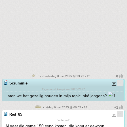
• donderdag 8 mei 2025 @ 23:22 • 23
Scrummie
Feyenoord kampioen 2026/2027
Laten we het gezellig houden in mijn topic, oké jongens?
• vrijdag 9 mei 2025 @ 00:55 • 24
Red_85
'echt wel'
Al gaat die game 150 eypo kosten, die komt er gewoon.