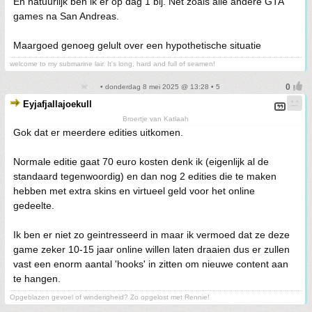
En natuurlijk ben ik er op dag 1 bij. Net zoals alle andere GTA
games na San Andreas.
Maargoed genoeg gelult over een hypothetische situatie
welcome to my submarine lair. It's long, hard and full of seamen!
• donderdag 8 mei 2025 @ 13:28 • 5
Eyjafjallajoekull
Broertje van Katlaah
Gok dat er meerdere edities uitkomen.
Normale editie gaat 70 euro kosten denk ik (eigenlijk al de
standaard tegenwoordig) en dan nog 2 edities die te maken
hebben met extra skins en virtueel geld voor het online
gedeelte.
Ik ben er niet zo geintresseerd in maar ik vermoed dat ze deze
game zeker 10-15 jaar online willen laten draaien dus er zullen
vast een enorm aantal 'hooks' in zitten om nieuwe content aan
te hangen.
Opgeblazen gevoel of winderigheid? Zo opgelost met Rennie!