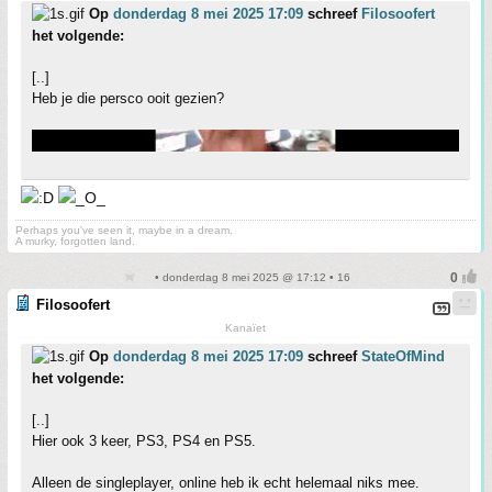
Op
donderdag 8 mei 2025 17:09
schreef
Filosoofert
het volgende:
[..]
Heb je die persco ooit gezien?
Perhaps you've seen it, maybe in a dream.
A murky, forgotten land.
• donderdag 8 mei 2025 @ 17:12 • 16
Filosoofert
Kanaïet
Op
donderdag 8 mei 2025 17:09
schreef
StateOfMind
het volgende:
[..]
Hier ook 3 keer, PS3, PS4 en PS5.
Alleen de singleplayer, online heb ik echt helemaal niks mee.