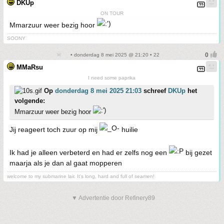
DKUp
ON TOUR
Mmarzuur weer bezig hoor
SOONY
• donderdag 8 mei 2025 @ 21:20 • 22
MMaRsu
I need some paprika
Op
donderdag 8 mei 2025 21:03
schreef
DKUp
het
volgende:
Mmarzuur weer bezig hoor
Jij reageert toch zuur op mij
huilie
Ik had je alleen verbeterd en had er zelfs nog een
bij gezet
maarja als je dan al gaat mopperen
welcome to my submarine lair. It's long, hard and full of seamen!
▼ Advertentie door Refinery89