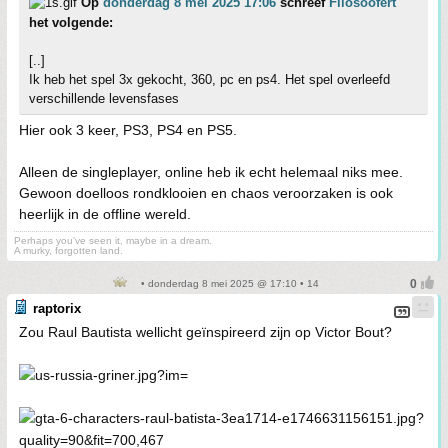
Op
donderdag 8 mei 2025 17:06
schreef
Filosoofert
het volgende:
[..]
Ik heb het spel 3x gekocht, 360, pc en ps4. Het spel overleefd
verschillende levensfases
Hier ook 3 keer, PS3, PS4 en PS5.
Alleen de singleplayer, online heb ik echt helemaal niks mee.
Gewoon doelloos rondklooien en chaos veroorzaken is ook
heerlijk in de offline wereld.
Perhaps you've seen it, maybe in a dream.
A murky, forgotten land.
• donderdag 8 mei 2025 @ 17:10 • 14
raptorix
Zou Raul Bautista wellicht geïnspireerd zijn op Victor Bout?