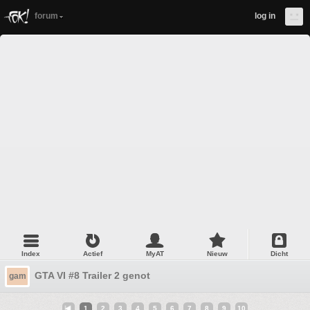
forum
log in
Index
Actief
MyAT
Nieuw
Dicht
GTA VI #8 Trailer 2 genot
gam
1
2
3
4
5
6
7
8
9
10