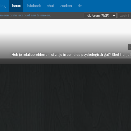
log
forum
fotoboek
chat
zoeken
dm
om een gratis account aan te maken
.
Heb je relatieproblemen, of zit je in een diep psychologisch gat? Stort hier je