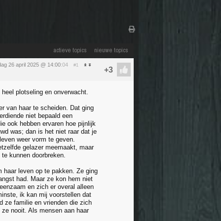
actieve topics
nieuwe topics
dag 26 april 2025 @ 14:00
:04
#1
 heel plotseling en onverwacht.
er van haar te scheiden. Dat ging
erdiende niet bepaald een
die ook hebben ervaren hoe pijnlijk
d was; dan is het niet raar dat je
w leven weer vorm te geven.
e hetzelfde gelazer meemaakt, maar
t te kunnen doorbreken.
 haar leven op te pakken. Ze ging
gangst had. Maar ze kon hem niet
h eenzaam en zich er overal alleen
inste, ik kan mij voorstellen dat
 ze familie en vrienden die zich
 ze nooit. Als mensen aan haar