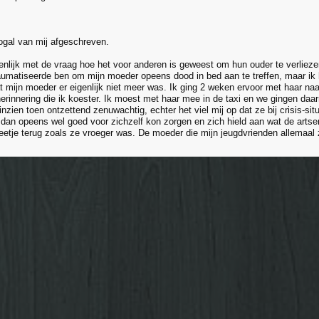
ogal van mij afgeschreven.
igenlijk met de vraag hoe het voor anderen is geweest om hun ouder te verliez
aumatiseerde ben om mijn moeder opeens dood in bed aan te treffen, maar ik he
t mijn moeder er eigenlijk niet meer was. Ik ging 2 weken ervoor met haar na
 herinnering die ik koester. Ik moest met haar mee in de taxi en we gingen daa
inzien toen ontzettend zenuwachtig, echter het viel mij op dat ze bij crisis-sit
dan opeens wel goed voor zichzelf kon zorgen en zich hield aan wat de arts
etje terug zoals ze vroeger was. De moeder die mijn jeugdvrienden allemaal 