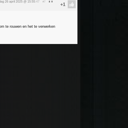
dag 26 april 2025 @ 15:55
:47
#7
d om te rouwen en het te verwerken