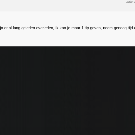
zater
ijn er al lang geleden overleden, ik kan je maar 1 tip geven, neem genoeg tij