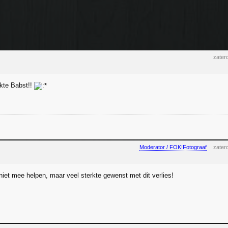
zater
rkte Babst!!
Moderator / FOK!Fotograaf
zater
 niet mee helpen, maar veel sterkte gewenst met dit verlies!