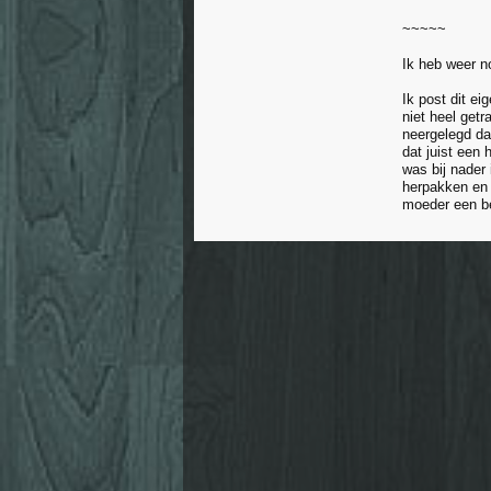
~~~~~
Ik heb weer n
Ik post dit e
niet heel getr
neergelegd da
dat juist een
was bij nader 
herpakken en 
moeder een be