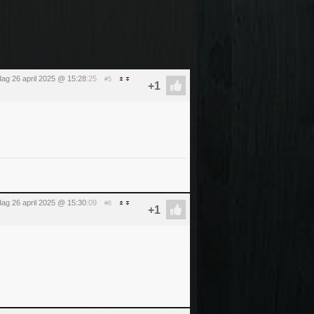
dag 26 april 2025 @ 15:28
:25
#5
dag 26 april 2025 @ 15:30
:09
#6