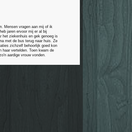
en. Mensen vragen aan mij of ik
b jaren ervoor mij er al bij
ar het ziekenhuis en gek genoeg is
rna met de bus terug naar huis. Ze
uaties zichzelf behoorlijk goed kon
en haar vertelden. Toen kwam de
zo'n aardige vrouw vonden.