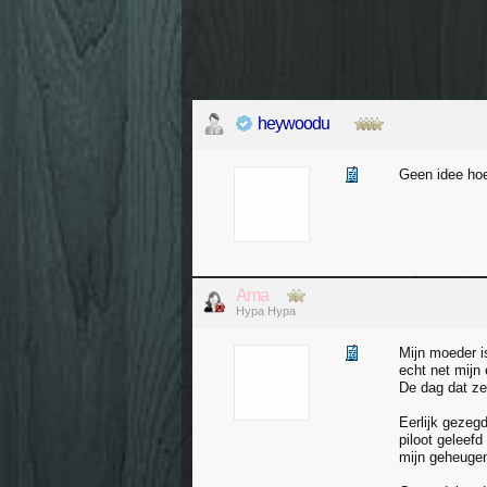
heywoodu
Geen idee hoe
Ama
Hypa Hypa
Mijn moeder i
echt net mijn
De dag dat ze
Eerlijk gezeg
piloot geleef
mijn geheugen 