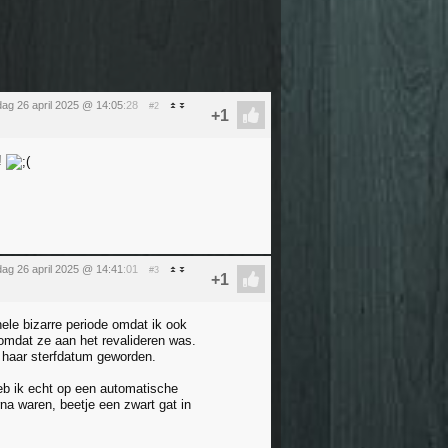
dag 26 april 2025 @ 14:05
:28
#2
e!
dag 26 april 2025 @ 14:41
:01
#3
hele bizarre periode omdat ik ook
omdat ze aan het revalideren was.
 haar sterfdatum geworden.
eb ik echt op een automatische
na waren, beetje een zwart gat in