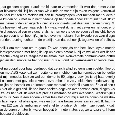
0 jaar geleden begon ik autisme bij haar te vermoeden. Ik wist dat je met zul
at bijvoorbeeld "Hij houdt van wiskunde en voert zijn taken volgens vertrouwde
was heel kritisch en meldde mij aan bij praatgroepen voor mensen met ouder
te krijgen of ik met mijn vermoedens op het goede spoor zat of juist niet. Ik 
ns bevestigden en eigenlijk niet iets concreets wat daar juist tegenin ging. 
dus hoewel het zeer waarschijnlijk was, weet ik het niet zeker en het doet er v
'n diagnose alleen relevant is als het ten eerste de persoon zelf inzicht, held
j als persoon is en hoe hij/zij in het leven wilt staan. Ten tweede zou zo'n dia
 ondersteuning, echter in de praktijk kan dat behoorlijk tegenvallen of zelfs 
oeilijk om met haar om te gaan. Ze was enerzijds een heel lieve loyale moede
catieproblemen met haar, ik liep op eieren omdat ik bij vrijwel alles wat ik a
 reactie kreeg of ze reageerde helemaal niet. Non-verbale communicatie ontbra
ggen en dan snapte ze het nog niet, dus ik vond het vermoeiend en vooral heel
het nu vooral voor haar verdrietig dat ze zich altijd zo eenzaam voelde. Hoe o
en met ASS vaak dat ze moeite kunnen hebben om hun emoties en behoeftes 
t mijn moeder, leek ze wel een demente 90-jarige vrouw (ze is bij haar overli
d allemaal met gevoelens van eenzaamheid en ze voelde zich minderwaardig. 
kelijks op bezoek en ze knapte daar mentaal aanzienlijk van op. Ze at alleen 
s niet altijd gezond. Ik had haar boeken gegeven over gezond eten, dingen voo
 ze las het niet. Ik weet niet precies waaraan ze was overleden. Waarschijnlij
aar thuis. Vanuit een andere kamer leek het voor mij alsof ze boven de wasba
n later kijken of alles goed was en trof haar bewusteloos aan in bed. Ik had 
 via 112 was de ambulance heel snel ter plaatse. Bij nader inzien denk ik dat
en de buren er later bij waren hooguit 5 minuten later, zag ze al paarsig. Hierm
 bespaard gebleven.