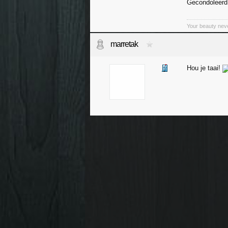
Gecondoleerd
Your beauty nev
marretak
Hou je taai!