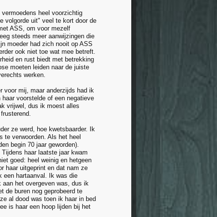
ke vermoedens heel voorzichtig
 volgorde uit" veel te kort door de
s met ASS, om voor mezelf
kreeg steeds meer aanwijzingen die
Mijn moeder had zich nooit op ASS
erder ook niet toe wat mee betreft.
erheid en rust biedt met betrekking
gnose moeten leiden naar de juiste
averechts werken.
r voor mij, maar anderzijds had ik
an haar voorstelde of een negatieve
k vrijwel, dus ik moest alles
 frusterend.
uder ze werd, hoe kwetsbaarder. Ik
te verwoorden. Als het heel
jden begin 70 jaar geworden).
Tijdens haar laatste jaar kwam
niet goed: heel weinig en hetgeen
r haar uitgeprint en dat nam ze
k een hartaanval. Ik was die
k aan het overgeven was, dus ik
met de buren nog geprobeerd te
 ze al dood was toen ik haar in bed
ee is haar een hoop lijden bij het