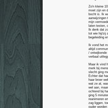
Zo'n kleine 1
moet zijn en d
bocht is. Ik 
aanwijzingen 
mijn vermoede
laten testen, 
Ik denk dat zo
tot wie hij/zi
begeleiding en
Ik vond het m
altijd communi
/ ontwijkende
verbaal uitle
Maar ik vind 
merk bij mens
slecht ging me
Echter dat ha
haar broer we
wat ze at, wa
wel aan, maar
ochtend bij h
ging 5 minute
reanimeren en
zag liggen, to
ouder worden