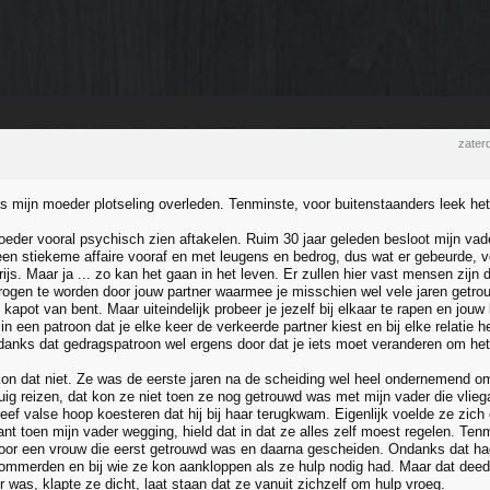
zater
as mijn moeder plotseling overleden. Tenminste, voor buitenstaanders leek het
oeder vooral psychisch zien aftakelen. Ruim 30 jaar geleden besloot mijn vad
en stiekeme affaire vooraf en met leugens en bedrog, dus wat er gebeurde, v
js. Maar ja ... zo kan het gaan in het leven. Er zullen hier vast mensen zijn 
rogen te worden door jouw partner waarmee je misschien wel vele jaren getrouw
 kapot van bent. Maar uiteindelijk probeer je jezelf bij elkaar te rapen en jou
e in een patroon dat je elke keer de verkeerde partner kiest en bij elke relati
danks dat gedragspatroon wel ergens door dat je iets moet veranderen om he
on dat niet. Ze was de eerste jaren na de scheiding wel heel ondernemend om
tuig reizen, dat kon ze niet toen ze nog getrouwd was met mijn vader die vlie
leef valse hoop koesteren dat hij bij haar terugkwam. Eigenlijk voelde ze zic
nt toen mijn vader wegging, hield dat in dat ze alles zelf moest regelen. Tenm
voor een vrouw die eerst getrouwd was en daarna gescheiden. Ondanks dat had
ommerden en bij wie ze kon aankloppen als ze hulp nodig had. Maar dat deed
 was, klapte ze dicht, laat staan dat ze vanuit zichzelf om hulp vroeg.