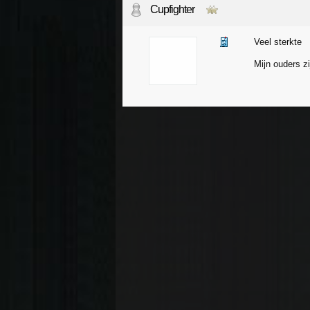
Cupfighter
Veel sterkte
Mijn ouders z