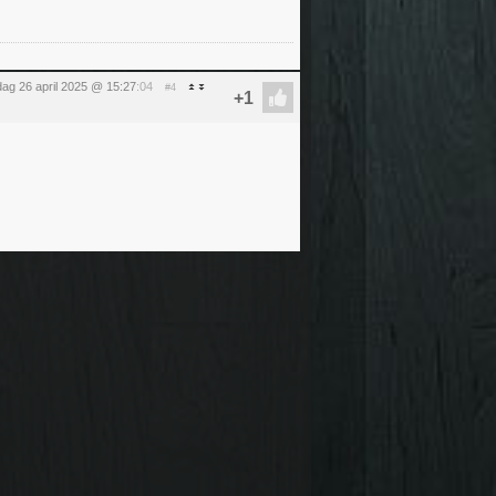
dag 26 april 2025 @ 15:27
:04
#4