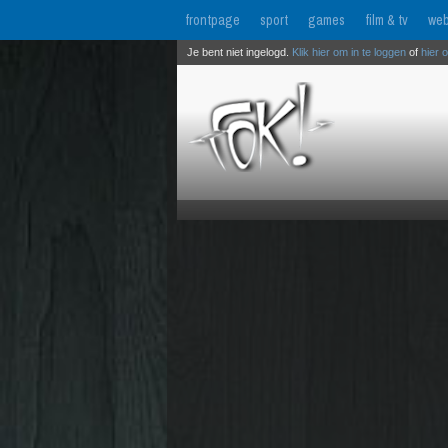
frontpage
sport
games
film & tv
web
Je bent niet ingelogd.
Klik hier om in te loggen
of
hier 