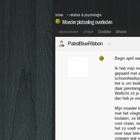
Index
»
relaties & psychologie
Moeder plotseling overleden
abonnement
Unibet
Coolblue
Bitvavo
PabstBlueRibbon
Begin april w
Ik heb mijn m
gepaard met e
schoonheidspri
het is om bed
daar jarenlang
Wellicht zit j
dan heb je on
Mijn moeder k
met het vlieg
loslaten, ze b
voor staan, wa
het zo voelt 
over haar bek
vroegen wat er