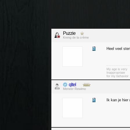
Puzzie
Kreng de la crème
Heel veel ste
My age is very
Inappropriate
for my behavior
qltel
Meneer Rewimo
Ik kan je hier