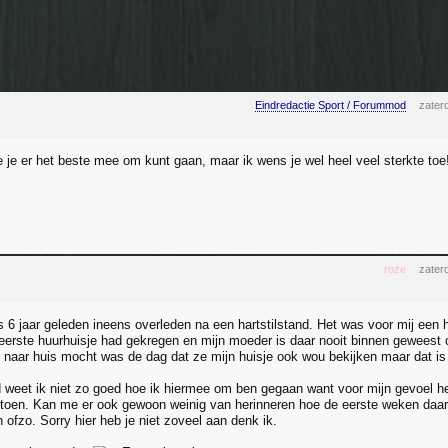
Eindredactie Sport / Forummod
zater
 je er het beste mee om kunt gaan, maar ik wens je wel heel veel sterkte to
roze
zater
s 6 jaar geleden ineens overleden na een hartstilstand. Het was voor mij een 
 eerste huurhuisje had gekregen en mijn moeder is daar nooit binnen geweest 
 naar huis mocht was de dag dat ze mijn huisje ook wou bekijken maar dat is
d weet ik niet zo goed hoe ik hiermee om ben gegaan want voor mijn gevoel h
d toen. Kan me er ook gewoon weinig van herinneren hoe de eerste weken daar
ofzo. Sorry hier heb je niet zoveel aan denk ik.