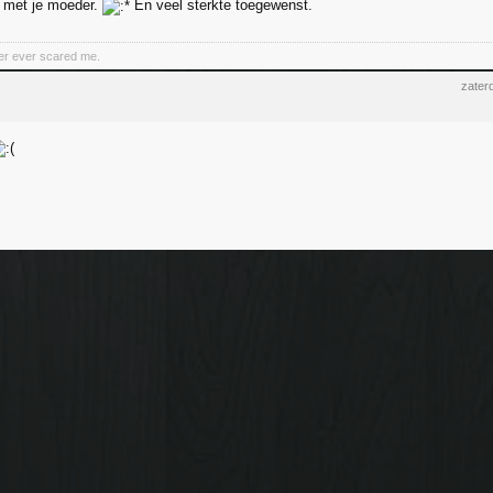
 met je moeder.
En veel sterkte toegewenst.
er ever scared me.
zater