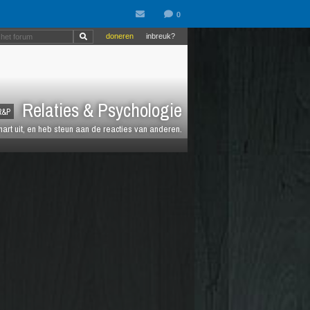
doneren
inbreuk?
Relaties & Psychologie
R&P
 hart uit, en heb steun aan de reacties van anderen.