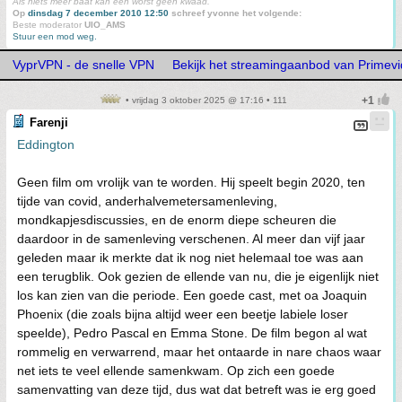
Als niets meer baat kan een worst geen kwaad.
Op
dinsdag 7 december 2010 12:50
schreef yvonne het volgende:
Beste moderator
UIO_AMS
Stuur een mod weg.
VyprVPN - de snelle VPN
Bekijk het streamingaanbod van Primev
• vrijdag 3 oktober 2025 @ 17:16 • 111
Farenji
Eddington
Geen film om vrolijk van te worden. Hij speelt begin 2020, ten
tijde van covid, anderhalvemetersamenleving,
mondkapjesdiscussies, en de enorm diepe scheuren die
daardoor in de samenleving verschenen. Al meer dan vijf jaar
geleden maar ik merkte dat ik nog niet helemaal toe was aan
een terugblik. Ook gezien de ellende van nu, die je eigenlijk niet
los kan zien van die periode. Een goede cast, met oa Joaquin
Phoenix (die zoals bijna altijd weer een beetje labiele loser
speelde), Pedro Pascal en Emma Stone. De film begon al wat
rommelig en verwarrend, maar het ontaarde in nare chaos waar
net iets te veel ellende samenkwam. Op zich een goede
samenvatting van deze tijd, dus wat dat betreft was ie erg goed