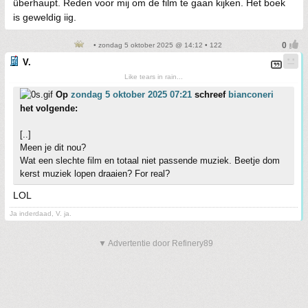
überhaupt. Reden voor mij om de film te gaan kijken. Het boek
is geweldig iig.
• zondag 5 oktober 2025 @ 14:12 • 122
V.
Like tears in rain...
Op
zondag 5 oktober 2025 07:21
schreef
bianconeri
het volgende:
[..]
Meen je dit nou?
Wat een slechte film en totaal niet passende muziek. Beetje dom
kerst muziek lopen draaien? For real?
LOL
Ja inderdaad, V. ja.
▼ Advertentie door Refinery89