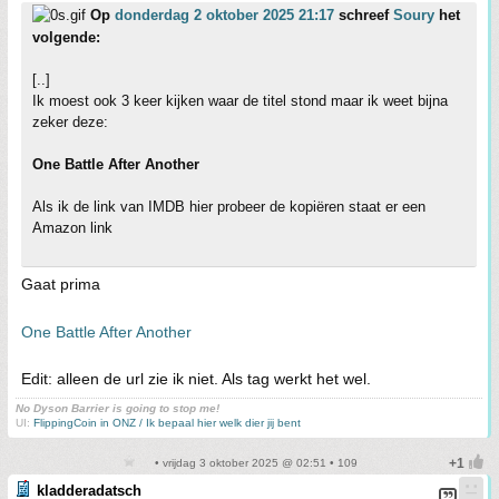
Op
donderdag 2 oktober 2025 21:17
schreef
Soury
het
volgende:
[..]
Ik moest ook 3 keer kijken waar de titel stond maar ik weet bijna
zeker deze:
One Battle After Another
Als ik de link van IMDB hier probeer de kopiëren staat er een
Amazon link
Gaat prima
One Battle After Another
Edit: alleen de url zie ik niet. Als tag werkt het wel.
No Dyson Barrier is going to stop me!
UI:
FlippingCoin in ONZ / Ik bepaal hier welk dier jij bent
• vrijdag 3 oktober 2025 @ 02:51 • 109
kladderadatsch