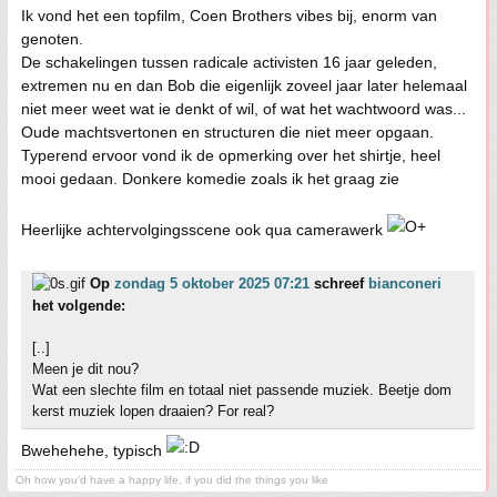
Ik vond het een topfilm, Coen Brothers vibes bij, enorm van
genoten.
De schakelingen tussen radicale activisten 16 jaar geleden,
extremen nu en dan Bob die eigenlijk zoveel jaar later helemaal
niet meer weet wat ie denkt of wil, of wat het wachtwoord was...
Oude machtsvertonen en structuren die niet meer opgaan.
Typerend ervoor vond ik de opmerking over het shirtje, heel
mooi gedaan. Donkere komedie zoals ik het graag zie
Heerlijke achtervolgingsscene ook qua camerawerk
Op
zondag 5 oktober 2025 07:21
schreef
bianconeri
het volgende:
[..]
Meen je dit nou?
Wat een slechte film en totaal niet passende muziek. Beetje dom
kerst muziek lopen draaien? For real?
Bwehehehe, typisch
Oh how you'd have a happy life, if you did the things you like