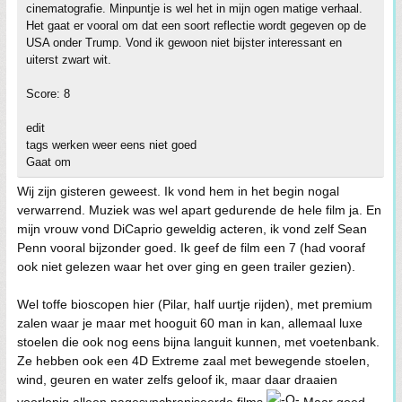
cinematografie. Minpuntje is wel het in mijn ogen matige verhaal.
Het gaat er vooral om dat een soort reflectie wordt gegeven op de
USA onder Trump. Vond ik gewoon niet bijster interessant en
uiterst zwart wit.
Score: 8
edit
tags werken weer eens niet goed
Gaat om
Wij zijn gisteren geweest. Ik vond hem in het begin nogal
verwarrend. Muziek was wel apart gedurende de hele film ja. En
mijn vrouw vond DiCaprio geweldig acteren, ik vond zelf Sean
Penn vooral bijzonder goed. Ik geef de film een 7 (had vooraf
ook niet gelezen waar het over ging en geen trailer gezien).
Wel toffe bioscopen hier (Pilar, half uurtje rijden), met premium
zalen waar je maar met hooguit 60 man in kan, allemaal luxe
stoelen die ook nog eens bijna languit kunnen, met voetenbank.
Ze hebben ook een 4D Extreme zaal met bewegende stoelen,
wind, geuren en water zelfs geloof ik, maar daar draaien
voorlopig alleen nagesynchroniseerde films
Maar goed,