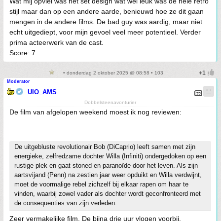
Wat mij opviel was het set design wat wel leuk was de hele retro
stijl maar dan op een andere aarde, benieuwd hoe ze dit gaan
mengen in de andere films. De bad guy was aardig, maar niet
echt uitgediept, voor mijn gevoel veel meer potentieel. Verder
prima acteerwerk van de cast.
Score: 7
• donderdag 2 oktober 2025 @ 08:58 • 103
Moderator
UIO_AMS
Dobbelsteenavonturier
De film van afgelopen weekend moest ik nog reviewen:
De uitgebluste revolutionair Bob (DiCaprio) leeft samen met zijn
energieke, zelfredzame dochter Willa (Infiniti) ondergedoken op een
rustige plek en gaat stoned en paranoïde door het leven. Als zijn
aartsvijand (Penn) na zestien jaar weer opduikt en Willa verdwijnt,
moet de voormalige rebel zichzelf bij elkaar rapen om haar te
vinden, waarbij zowel vader als dochter wordt geconfronteerd met
de consequenties van zijn verleden.
Zeer vermakelijke film. De bijna drie uur vlogen voorbij.