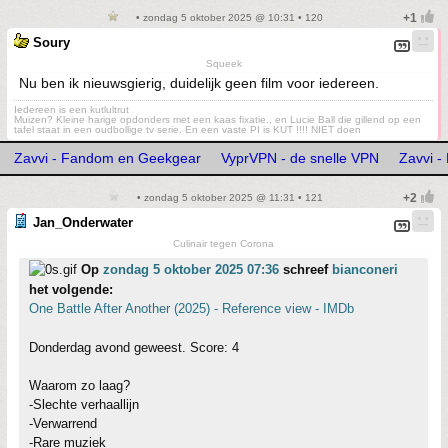
• zondag 5 oktober 2025 @ 10:31 • 120
Soury
Squeek
Nu ben ik nieuwsgierig, duidelijk geen film voor iedereen.
Iedereen is een kutlultrut
Muizen? Kleine harige opdonders met een kaas fixatie., en Lucie Ball die gillend op een
tafel staat in een oudbollige tv serie. En een vaste PI is KUT !!!! NIET doen
Zavvi - Fandom en Geekgear
VyprVPN - de snelle VPN
Zavvi 
• zondag 5 oktober 2025 @ 11:31 • 121
Jan_Onderwater
Culinair tegen Corona
Op
zondag 5 oktober 2025 07:36
schreef
bianconeri
het volgende:
One Battle After Another (2025) - Reference view - IMDb
Donderdag avond geweest. Score: 4
Waarom zo laag?
-Slechte verhaallijn
-Verwarrend
-Rare muziek