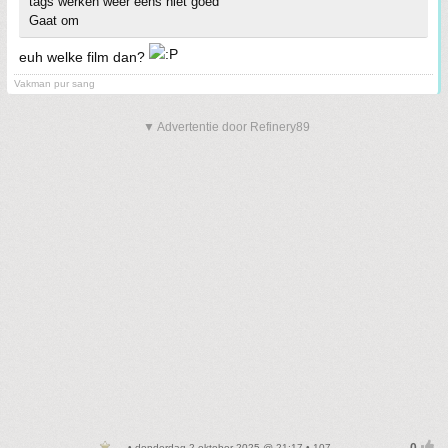
tags werken weer eens niet goed
Gaat om
euh welke film dan?
Vakman pur sang
▼ Advertentie door Refinery89
• donderdag 2 oktober 2025 @ 21:17 • 107