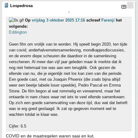
Lospedrosa
$
Op
vrijdag 3 oktober 2025 17:16
schreef
Farenji
het
volgende:
Eddington
Geen film om vrolijk van te worden. Hij speelt begin 2020, ten tijde
van covid, anderhalvemetersamenleving, mondkapjesdiscussies,
en de enorm diepe scheuren die daardoor in de samenleving
verschenen. Al meer dan vijf jaar geleden maar ik merkte dat ik
nog niet helemaal toe was aan een terugblik. Ook gezien de
ellende van nu, die je eigenlijk niet los kan zien van die periode.
Een goede cast, met oa Joaquin Phoenix (die zoals bijna altijd
weer een beetje labiele loser speelde), Pedro Pascal en Emma
Stone. De film begon al wat rommelig en verwarrend, maar het
ontaarde in nare chaos waar net iets te veel ellende samenkwam.
Op zich een goede samenvatting van deze tijd, dus wat dat betreft
was ie erg goed geslaagd. Ik zat op gegeven moment wel te
wachten totdat ie klaar was.
Cijfer: 6.5
COVID en de maatregelen waren saai en kut.