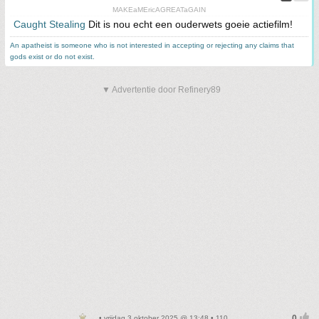
MAKEaMEricAGREATaGAIN
Caught Stealing
Dit is nou echt een ouderwets goeie actiefilm!
An apatheist is someone who is not interested in accepting or rejecting any claims that
gods exist or do not exist.
▼ Advertentie door Refinery89
• vrijdag 3 oktober 2025 @ 13:48 • 110