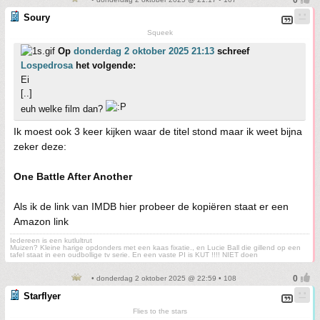
Soury
Squeek
Op
donderdag 2 oktober 2025 21:13
schreef
Lospedrosa
het volgende:
Ei
[..]
euh welke film dan?
Ik moest ook 3 keer kijken waar de titel stond maar ik weet bijna
zeker deze:
One Battle After Another
Als ik de link van IMDB hier probeer de kopiëren staat er een
Amazon link
Iedereen is een kutlultrut
Muizen? Kleine harige opdonders met een kaas fixatie., en Lucie Ball die gillend op een
tafel staat in een oudbollige tv serie. En een vaste PI is KUT !!!! NIET doen
• donderdag 2 oktober 2025 @ 22:59 • 108
Starflyer
Flies to the stars