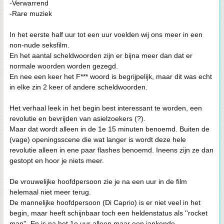
-Verwarrend
-Rare muziek
In het eerste half uur tot een uur voelden wij ons meer in een
non-nude seksfilm.
En het aantal scheldwoorden zijn er bijna meer dan dat er
normale woorden worden gezegd.
En nee een keer het F*** woord is begrijpelijk, maar dit was echt
in elke zin 2 keer of andere scheldwoorden.
Het verhaal leek in het begin best interessant te worden, een
revolutie en bevrijden van asielzoekers (?).
Maar dat wordt alleen in de 1e 15 minuten benoemd. Buiten de
(vage) openingsscene die wat langer is wordt deze hele
revolutie alleen in ene paar flashes benoemd. Ineens zijn ze dan
gestopt en hoor je niets meer.
De vrouwelijke hoofdpersoon zie je na een uur in de film
helemaal niet meer terug.
De mannelijke hoofdpersoon (Di Caprio) is er niet veel in het
begin, maar heeft schijnbaar toch een heldenstatus als ''rocket
man''. En is na het 1e uur alleen maar een jankende