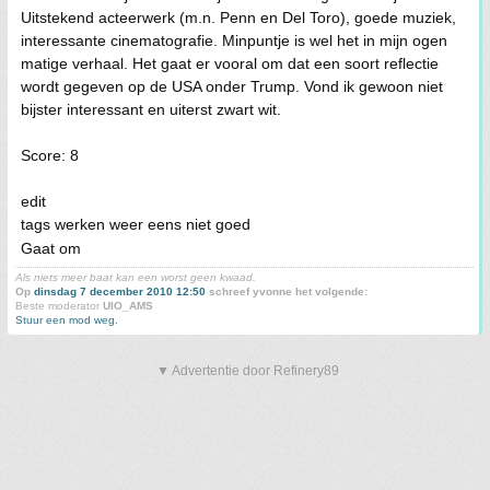
Uitstekend acteerwerk (m.n. Penn en Del Toro), goede muziek,
interessante cinematografie. Minpuntje is wel het in mijn ogen
matige verhaal. Het gaat er vooral om dat een soort reflectie
wordt gegeven op de USA onder Trump. Vond ik gewoon niet
bijster interessant en uiterst zwart wit.
Score: 8
edit
tags werken weer eens niet goed
Gaat om
Als niets meer baat kan een worst geen kwaad.
Op
dinsdag 7 december 2010 12:50
schreef yvonne het volgende:
Beste moderator
UIO_AMS
Stuur een mod weg.
▼ Advertentie door Refinery89