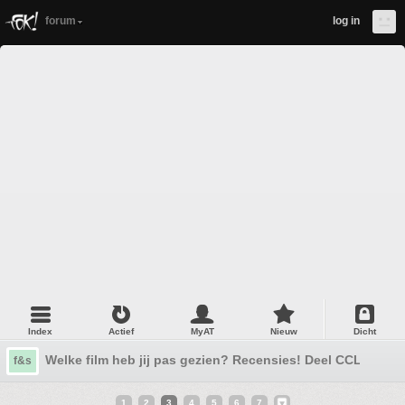
forum
log in
Index
Actief
MyAT
Nieuw
Dicht
Welke film heb jij pas gezien? Recensies! Deel CCLXIV
f&s
1
2
3
4
5
6
7