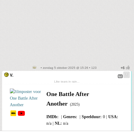
• zondag 5 oktober 2025 @ 15:26 • 123
V.
Like tears in rain...
One Battle After
Another
(2025)
0
n/a
n/a