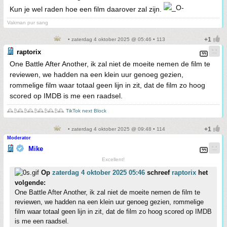
Kun je wel raden hoe een film daarover zal zijn.
Vakman pur sang
• zaterdag 4 oktober 2025 @ 05:46 • 113
raptorix
One Battle After Another, ik zal niet de moeite nemen de film te
reviewen, we hadden na een klein uur genoeg gezien,
rommelige film waar totaal geen lijn in zit, dat de film zo hoog
scored op IMDB is me een raadsel.
🕰️₿🕰️₿🕰️₿🕰️₿🕰️₿🕰️
TikTok next Block
• zaterdag 4 oktober 2025 @ 09:48 • 114
Moderator
Mike
Excellent!
Op
zaterdag 4 oktober 2025 05:46
schreef
raptorix
het
volgende:
One Battle After Another, ik zal niet de moeite nemen de film te
reviewen, we hadden na een klein uur genoeg gezien, rommelige
film waar totaal geen lijn in zit, dat de film zo hoog scored op IMDB
is me een raadsel.