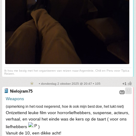
Ik hou me bezig met het organiseren van reizen naar Argentinie, Chili en Peru voor Tipica
Reizen.
• donderdag 2 oktober 2025 @ 20:47 • 105
Nielojram75
Weapons
(opmerking in het rood negerend, hoe ik ook mijn best doe, het lukt niet)
Ontzettend leuke film voor horrorliefhebbers, suspense, acteurs,
verhaal, en vooral het einde was de kers op de taart ( voor ons
liefhebbers
)
Vanuit de 10, een dikke acht!