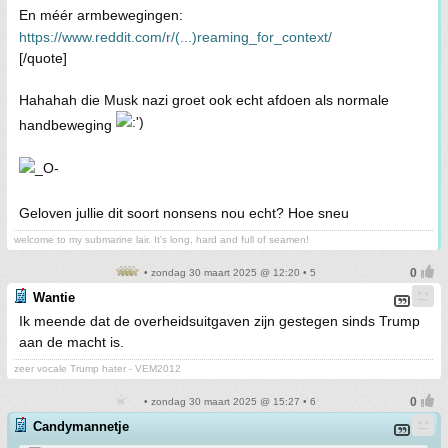
En méér armbewegingen:
https://www.reddit.com/r/(...)reaming_for_context/
[/quote]
Hahahah die Musk nazi groet ook echt afdoen als normale
handbeweging
Geloven jullie dit soort nonsens nou echt? Hoe sneu
welcome to my submarine lair. It's long, hard and full of seamen!
• zondag 30 maart 2025 @ 12:20 • 5
Wantie
Ik meende dat de overheidsuitgaven zijn gestegen sinds Trump
aan de macht is.
zeer vocale Trump hater - VEM2012
• zondag 30 maart 2025 @ 15:27 • 6
Candymannetje