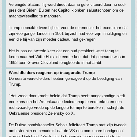
Verenigde Staten. Hij werd direct daarna gefeliciteerd door nu oud-
president Biden. Buiten het Capitol klonken saluutschoten om de
machtswisseling te markeren.
Trump gebruikte twee bijbels voor de ceremonie: het exemplaar dat
zijn voorganger Lincoln in 1861 bij zich had voor zijn inhuldiging en
een die hij van zijn moeder cadeau had gekregen.
Het is pas de tweede keer dat een oud-president weet terug te
keren naar het Witte Huis: de eerste keer dat dat gebeurde was in
1893 toen Grover Cleveland terugkeerde in het ambt.
Wereldleiders reageren op inauguratie Trump
De eerste wereldleiders hebben gereageerd op de beëdiging van
Trump.
"Het vrede-door-kracht-beleid dat Trump heeft aangekondigd biedt
een kans om het Amerikaanse leiderschap te versterken en een
rechtvaardige vrede op de langere termijn te bereiken", schrijft de
Oekraïense president Zelensky op X.
De Duitse bondskanselier Scholz feliciteert Trump met zijn tweede
ambtstermijn en benadrukt dat de VS een onmisbare bondgenoot
is voor Duitsland. "Zoals altijd streven we naar een goede trans-