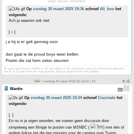
begin ook een voedselbos
Op
zondag 30 maart 2025 19:36
schreef
Ali_boo
het
volgende:
Ach ja waarom ook niet
[
x
]
j a hij is er gek genoeg voor
dan gaat ie de proud boys weer bellen
Poetin die zal hem zeker steunen
Er gaat niets boven lekker in de zon zitten in de achtertuin met een heel koud glas bier ,
als je al 75 jaar bent en nog gezond, laat ze maar lachen de sukkels
• zondag 30 maart 2025 @ 19:42 • 20
Wantie
Op
zondag 30 maart 2025 19:34
schreef
Cruzinats
het
volgende:
[..]
En nu in je eigen woorden, we voeren geen discussie door
simpelweg een filmpje te posten van MSNBC (
!!!!) met één of
andere linkse pot die tien minuten voor de camera over Trump