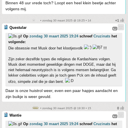
Binnen 48 uur vrede toch? Loopt een heel klein beetje achter
volgens mij.
• zondag 30 maart 2025 @ 19:25 • 14
Questular
Op
zondag 30 maart 2025 19:24
schreef
Cruzinats
het
volgende:
Die obsessie met Musk door het klootjesvolk
!!!
Zijn zeker dezelfde types die religieus de Kardashians volgen.
Musk doet momenteel geweldige dingen met DOGE, maar dat hij
niet helemaal neurotypisch is is volgens mensen belangrijker. Ga
lekker celebrities volgen als je toch geen f*ck om de inhoud geeft
ofzo, simpele ziel die je dan bent.
Daar is onze huistrol weer, even een paar hapjes aandacht en
zijn buikje is weer gevuld.
• zondag 30 maart 2025 @ 19:30 • 15
Wantie
Op
zondag 30 maart 2025 19:24
schreef
Cruzinats
het