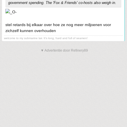
government spending. The 'Fox & Friends' co-hosts also weigh in.
stel retards bij elkaar over hoe ze nog meer miljoenen voor
zichzelf kunnen overhouden
welcome to my submarine lair. It's long, hard and full of seamen!
▼ Advertentie door Refinery89