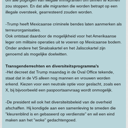
om alle pogingen van illegale immigranten om binnen te komen
zou stoppen. En dat alle migranten die worden betrapt op een
illegale oversteek, gearresteerd zouden worden.
-Trump heeft Mexicaanse criminele bendes laten aanmerken als
terreurorganisaties.
Ook ontstaat daardoor de mogelijkheid voor het Amerikaanse
leger om militaire operaties uit te voeren op Mexicaanse bodem.
Onder andere het Sinaloakartel en het Jaliscokartel zijn
genoemd als mogelijke doelwitten.
Transgenderrechten en diversiteitsprogramma's
-Het decreet dat Trump maandag in de Oval Office tekende,
staat dat in de VS alleen nog mannen en vrouwen worden
erkend. Kiezen voor een neutrale optie voor geslacht, zoals een
X, bij bijvoorbeeld een paspoortaanvraag wordt onmogelijk.
-De president wil ook het diversiteitsbeleid van de overheid
afschaffen. Hij kondigde aan een samenleving te smeden die
"kleurenblind is en gebaseerd op verdienste" en wil een eind
maken aan het "woke" gedachtengoed.