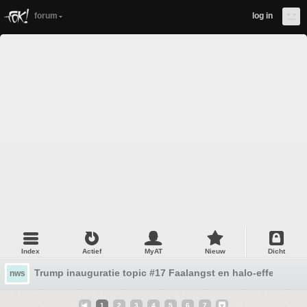
forum
log in
Index
Actief
MyAT
Nieuw
Dicht
Trump inauguratie topic #17 Faalangst en halo-effect.
nws
1
2
3
4
5
6
7