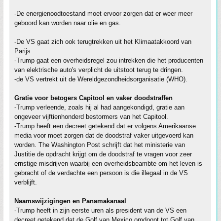
-De energienoodtoestand moet ervoor zorgen dat er weer meer
geboord kan worden naar olie en gas.
-De VS gaat zich ook terugtrekken uit het Klimaatakkoord van
Parijs
-Trump gaat een overheidsregel zou intrekken die het producenten
van elektrische auto's verplicht de uitstoot terug te dringen.
-de VS vertrekt uit de Wereldgezondheidsorganisatie (WHO).
Gratie voor betogers Capitool en vaker doodstraffen
-Trump verleende, zoals hij al had aangekondigd, gratie aan
ongeveer vijftienhonderd bestormers van het Capitool.
-Trump heeft een decreet getekend dat er volgens Amerikaanse
media voor moet zorgen dat de doodstraf vaker uitgevoerd kan
worden. The Washington Post schrijft dat het ministerie van
Justitie de opdracht krijgt om de doodstraf te vragen voor zeer
ernstige misdrijven waarbij een overheidsbeambte om het leven is
gebracht of de verdachte een persoon is die illegaal in de VS
verblijft.
Naamswijzigingen en Panamakanaal
-Trump heeft in zijn eerste uren als president van de VS een
decreet getekend dat de Golf van Mexico omdoopt tot Golf van