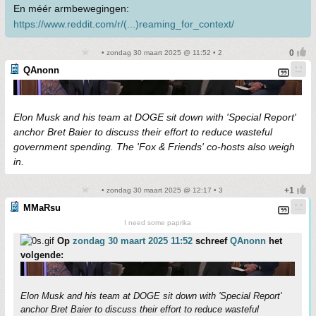
En méér armbewegingen:
https://www.reddit.com/r/(...)reaming_for_context/
• zondag 30 maart 2025 @ 11:52 • 2
QAnonn
Elon Musk and his team at DOGE sit down with 'Special Report'
anchor Bret Baier to discuss their effort to reduce wasteful
government spending. The 'Fox & Friends' co-hosts also weigh
in.
• zondag 30 maart 2025 @ 12:17 • 3
MMaRsu
I need some paprika
Op
zondag 30 maart 2025 11:52
schreef
QAnonn
het
volgende:
Elon Musk and his team at DOGE sit down with 'Special Report'
anchor Bret Baier to discuss their effort to reduce wasteful