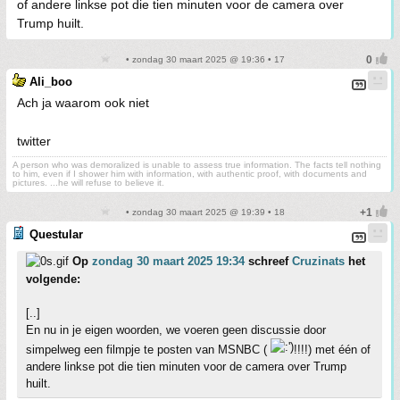
of andere linkse pot die tien minuten voor de camera over
Trump huilt.
• zondag 30 maart 2025 @ 19:36 • 17
Ali_boo
Ach ja waarom ook niet
twitter
A person who was demoralized is unable to assess true information. The facts tell nothing
to him, even if I shower him with information, with authentic proof, with documents and
pictures. ...he will refuse to believe it.
• zondag 30 maart 2025 @ 19:39 • 18
Questular
Op
zondag 30 maart 2025 19:34
schreef
Cruzinats
het
volgende:
[..]
En nu in je eigen woorden, we voeren geen discussie door
simpelweg een filmpje te posten van MSNBC (
!!!!) met één of
andere linkse pot die tien minuten voor de camera over Trump
huilt.