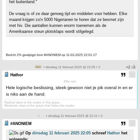
het buitenland."
De vraag is of ze daar genoeg tijd en middelen voor hebben. Elke
maand krijgen zo'n 5000 Nigerianen te horen dat ze besmet zijn
met hiv. Die aantallen kunnen enorm toenemen als de
Amerikaanse steun plotsklaps wordt stilgelegd.
Bericht 2% gewijzigd door #ANONIEM op 11-02-2025 22:01:17
• dinsdag 11 februari 2025 @ 22:05 • 2
Hathor
Effe niet
Hele logische beslissing, steek gewoon niet je pik overal in en er
is niks aan de hand.
Radical islam is the snake in the grass.
Moderate islam is the grass that hides the snake.
• dinsdag 11 februari 2025 @ 22:11 • 3
#ANONIEM
Op
dinsdag 11 februari 2025 22:05
schreef
Hathor
het
volgende: