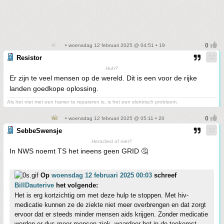
• woensdag 12 februari 2025 @ 04:51 • 19
Resistor
Huh?
Er zijn te veel mensen op de wereld. Dit is een voor de rijke
landen goedkope oplossing.
Als het niet met een hamer te repareren is, is het een elektrisch probleem.
• woensdag 12 februari 2025 @ 05:11 • 20
SebbeSwensje
Heraclied of niet?
In NWS noemt TS het ineens geen GRID 🤔
Op
woensdag 12 februari 2025 00:03
schreef
BillDauterive
het volgende:
Het is erg kortzichtig om met deze hulp te stoppen. Met hiv-
medicatie kunnen ze de ziekte niet meer overbrengen en dat zorgt
ervoor dat er steeds minder mensen aids krijgen. Zonder medicatie
worden er dus meer mensen ziek, waardoor het in de toekomst