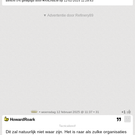
Bericht 0% gewijzigd door #ANONIEM op 12-02-2025 11:29:43
▼ Advertentie door Refinery89
• woensdag 12 februari 2025 @ 11:37 • 31
HowardRoark
Tacticalized!
Dit zal natuurlijk niet waar zijn. Het is raar als zulke organisaties