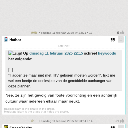
• dinsdag 11 februari 2025 @ 23:21 • 13
Hathor
Effe niet
Op
dinsdag 11 februari 2025 22:15
schreef
heywoodu
het volgende:
[..]
"Hadden ze maar niet met HIV geboren moeten worden", lijkt me
wel een beetje de denkwijze van de gemiddelde aanhanger van
deze plannen.
Nee, ze zijn het gevolg van foute voorlichting en een achterlijk
cultuur waar iedereen elkaar maar neukt.
Radical islam is the snake in the grass.
Moderate islam is the grass that hides the snake.
• dinsdag 11 februari 2025 @ 23:54 • 14