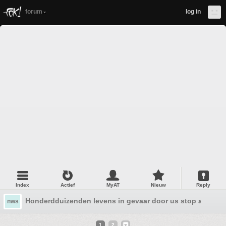
forum
log in
Index
Actief
MyAT
Nieuw
Reply
Honderdduizenden levens in gevaar door us stop aidshul
nws
1
2