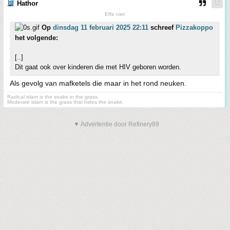
Hathor
Effe niet
Op
dinsdag 11 februari 2025 22:11
schreef
Pizzakoppo
het volgende:
[..]
Dit gaat ook over kinderen die met HIV geboren worden.
Als gevolg van mafketels die maar in het rond neuken.
Radical islam is the snake in the grass.
Moderate islam is the grass that hides the snake.
▼ Advertentie door Refinery89