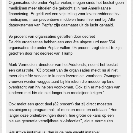
Organisaties die onder Pepfar vielen, mogen sinds het besluit geen
medicijnen meer uitdelen die gekocht zijn met Amerikaanse
financiering. Er geldt wel een vrijstelling voor levensreddende hiv-
medicijnen, maar preventieve middelen horen hier niet bij. Alle
datasystemen van Pepfar zijn daarnaast uit de lucht gehaald.
95 procent van organisaties getroffen door decreet
De drie organisaties hebben een enquête uitgestuurd naar 564
organisaties die onder Pepfar vallen. 95 procent zegt direct te zijn
getroffen door het decreet van Trump.
Mark Vermeulen, directeur van het Aidsfonds, noemt het besluit
een catastrofe. "63 procent van de organisaties meldt nu al niet
meer dezelfde service te kunnen leveren als voorheen. Zwangere
vrouwen worden weggestuurd bij klinieken die moeder-op-kind-
overdracht van hiv helpen voorkomen. Ook zijn er meldingen van
kinderen met hiv die niet langer hun medicijnen krijgen."
Ook meldt een groot deel (82 procent) dat zij direct moesten
bezuinigen op programma's of mensen moesten ontslaan. "Hoe
langer deze onderbrekingen duren, hoe groter de kans op een
nieuwe generatie vermijdbare hiv-infecties", aldus Vermeulen.
'Als Afrika instabiel is, dan is de hele wereld instabiel'