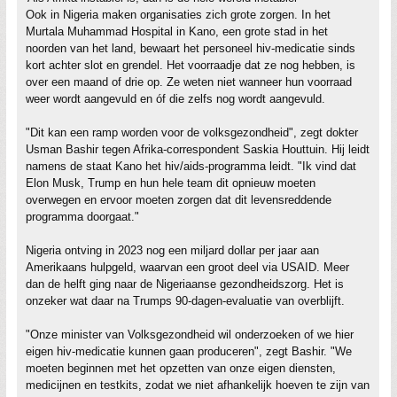
Ook in Nigeria maken organisaties zich grote zorgen. In het
Murtala Muhammad Hospital in Kano, een grote stad in het
noorden van het land, bewaart het personeel hiv-medicatie sinds
kort achter slot en grendel. Het voorraadje dat ze nog hebben, is
over een maand of drie op. Ze weten niet wanneer hun voorraad
weer wordt aangevuld en óf die zelfs nog wordt aangevuld.
"Dit kan een ramp worden voor de volksgezondheid", zegt dokter
Usman Bashir tegen Afrika-correspondent Saskia Houttuin. Hij leidt
namens de staat Kano het hiv/aids-programma leidt. "Ik vind dat
Elon Musk, Trump en hun hele team dit opnieuw moeten
overwegen en ervoor moeten zorgen dat dit levensreddende
programma doorgaat."
Nigeria ontving in 2023 nog een miljard dollar per jaar aan
Amerikaans hulpgeld, waarvan een groot deel via USAID. Meer
dan de helft ging naar de Nigeriaanse gezondheidszorg. Het is
onzeker wat daar na Trumps 90-dagen-evaluatie van overblijft.
"Onze minister van Volksgezondheid wil onderzoeken of we hier
eigen hiv-medicatie kunnen gaan produceren", zegt Bashir. "We
moeten beginnen met het opzetten van onze eigen diensten,
medicijnen en testkits, zodat we niet afhankelijk hoeven te zijn van