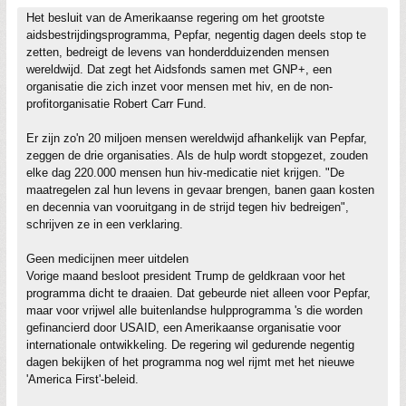
Het besluit van de Amerikaanse regering om het grootste
aidsbestrijdingsprogramma, Pepfar, negentig dagen deels stop te
zetten, bedreigt de levens van honderdduizenden mensen
wereldwijd. Dat zegt het Aidsfonds samen met GNP+, een
organisatie die zich inzet voor mensen met hiv, en de non-
profitorganisatie Robert Carr Fund.
Er zijn zo'n 20 miljoen mensen wereldwijd afhankelijk van Pepfar,
zeggen de drie organisaties. Als de hulp wordt stopgezet, zouden
elke dag 220.000 mensen hun hiv-medicatie niet krijgen. "De
maatregelen zal hun levens in gevaar brengen, banen gaan kosten
en decennia van vooruitgang in de strijd tegen hiv bedreigen",
schrijven ze in een verklaring.
Geen medicijnen meer uitdelen
Vorige maand besloot president Trump de geldkraan voor het
programma dicht te draaien. Dat gebeurde niet alleen voor Pepfar,
maar voor vrijwel alle buitenlandse hulpprogramma 's die worden
gefinancierd door USAID, een Amerikaanse organisatie voor
internationale ontwikkeling. De regering wil gedurende negentig
dagen bekijken of het programma nog wel rijmt met het nieuwe
'America First'-beleid.