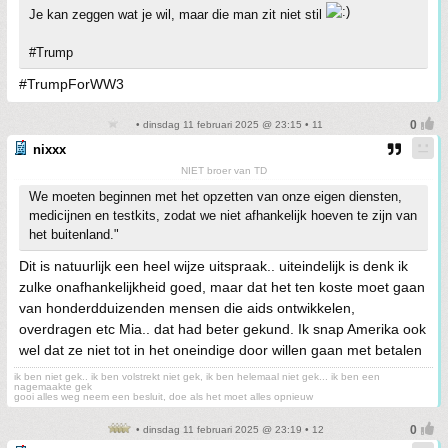
Je kan zeggen wat je wil, maar die man zit niet stil
#Trump
#TrumpForWW3
• dinsdag 11 februari 2025 @ 23:15 • 11
nixxx
NIET broer van TD
We moeten beginnen met het opzetten van onze eigen diensten,
medicijnen en testkits, zodat we niet afhankelijk hoeven te zijn van
het buitenland."
Dit is natuurlijk een heel wijze uitspraak.. uiteindelijk is denk ik
zulke onafhankelijkheid goed, maar dat het ten koste moet gaan
van honderdduizenden mensen die aids ontwikkelen,
overdragen etc Mia.. dat had beter gekund. Ik snap Amerika ook
wel dat ze niet tot in het oneindige door willen gaan met betalen
ik ben niet gek.. ik ben volstrekt niet gek, ik ben helemaal niet gek... ik ben een
nagemaakte gek
gooi alles weg neem een besluit, doe als het moet alles opnieuw
• dinsdag 11 februari 2025 @ 23:19 • 12