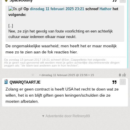
SpaceOddity
Op
dinsdag 11 februari 2025 23:21
schreef
Hathor
het
volgende:
[..]
Nee, ze zijn het gevolg van foute voorlichting en een achterlijk
cultuur waar iedereen elkaar maar neukt.
De ongemakkelijke waarheid; men heeft het er maar moeilijk
mee zo te zien aan de fok reacties hier.
Op zondag 15 januari 2017 19:21 schreef @Ser_Ciappelletto het volgende:
Als je geen nazi genoemd wilt worden moet je geen achterlijke discriminerende dingen
zeggen als: "de islam tast anderen aan in hun rechten".
• dinsdag 11 februari 2025 @ 23:56 • 15
QWARQTAARTJE
Zolang er geen contract is heeft USA het recht te doen wat ze
willen, het is en blijft giften geen leningen/schulden die ze
moeten afbetalen.
▼ Advertentie door Refinery89