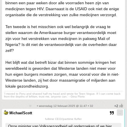
binnen een paar weken door alle voorraden heen zijn van
medicijnen tegen HIV. Daarnaast is de USAID ook niet de enige
organisatie die de verstrekking van zulke medicijnen verzorgd.
Ten tweede is het misschien ook wel belangrijk de vraag te
stellen waarom de Amerikaanse burger verantwoordelijk moet
zijn voor het verstrekken van medicijnen in pakweg Mali of
Nigeria? Is dit niet de verantwoordelijk van de overheden daar
zelf?
Het blijft wat dat betreft bizar dat binnen sommige kringen het
wereldbeeld is geworden dat Westerse landen niet meer voor
hun eigen burgers moeten zorgen, maar vooral voor die in niet-
Westerse landen, zij het door massamigratie of miljarden aan
lokale gezondheidszorg.
'I moved to Peru and shaved half my head and wrote for Teen Vogue. If I can come back
from the depths of leftism, trust me, anyone can.' - Gina Florio
• woensdag 12 februari 2025 @ 11:47 • 32
MichaelScott
fulltime CEO//parttime fluffer
Onze minister van Volksgezondheid wil onderzoeken of we hier