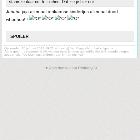
staan ze daar om te juichen. Dat zie je hier ook.
Jahaha jaja allemaal afrikaanse kindertjes allemaal dood
whoehoe!!!
SPOILER
Op zondag 15 januari 2017 19:21 schreef @Ser_Ciappelletto het volgende:
Als je geen nazi genoemd wilt worden moet je geen achterlijke discriminerende dingen
zeggen als: "de islam tast anderen aan in hun rechten".
▼ Advertentie door Refinery89