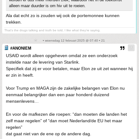
alleen maar duurder is om hiv uit te roeien.
Ala dat echt zo is zouden wij ook de portemonnee kunnen
trekken.
That's the drugs talking and truth be told, I like what they're saying.
• woensdag 12 februari 2025 @ 07:40 • 21
#ANONIEM
USAID wordt alleen opgeheven omdat ze een onderzoek
instelde naar de levering van Starlink.
Specifiek dat zij er voor betalen, maar Elon ze uit zet wanneer hij
er zin in heeft.
Voor Trump en MAGA zijn de zakelijke belangen van Elon nu
eenmaal belangrijker dan een paar honderd duizend
mensenlevens…
En voor de mafkezen die roepen: “dan moeten die landen het
zelf maar regelen” of “dan moet Nederland/de EU het maar
regelen”
dat gaat niet van de ene op de andere dag.