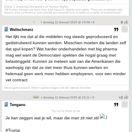
Article 1 Universal Declaration of Human Rights
'All human beings are born free and equal in dignity and rights. They are endowed with
reason and conscience and should act towards one another in a spirit of brotherhood.'
• dinsdag 11 februari 2025 @ 23:08 • 8
Weltschmerz
Het lijkt me dat al die middelen nog steeds geproduceerd en
gedistrubeerd kunnen worden. Misschien moeten die landen zelf
dat spul kopen? Wat harder onderhandelen met big pharma
mag wel want de Democraten spekten die nogal graag met
belastinggeld. Kunnen ze meteen wat van die Amerikanen die
wanhopig zijn dat ze niet meer thuis kunnen werken en
helemaal geen werk meer hebben employeren, voor een minder
vet contract.
Wees gehoorzaam. Alleen samen krijgen we de vrijheid eronder.
• dinsdag 11 februari 2025 @ 23:11 • 9
Tengano
Try not to think of me
Je kan zeggen wat je wil, maar die man zit niet stil
#Trump