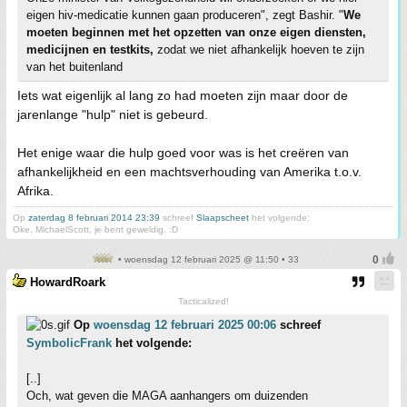
eigen hiv-medicatie kunnen gaan produceren", zegt Bashir. "
We
moeten beginnen met het opzetten van onze eigen diensten,
medicijnen en testkits,
zodat we niet afhankelijk hoeven te zijn
van het buitenland
Iets wat eigenlijk al lang zo had moeten zijn maar door de
jarenlange "hulp" niet is gebeurd.
Het enige waar die hulp goed voor was is het creëren van
afhankelijkheid en een machtsverhouding van Amerika t.o.v.
Afrika.
Op
zaterdag 8 februari 2014 23:39
schreef
Slaapscheet
het volgende:
Oke, MichaelScott, je bent geweldig. :D
• woensdag 12 februari 2025 @ 11:50 • 33
HowardRoark
Tacticalized!
Op
woensdag 12 februari 2025 00:06
schreef
SymbolicFrank
het volgende:
[..]
Och, wat geven die MAGA aanhangers om duizenden