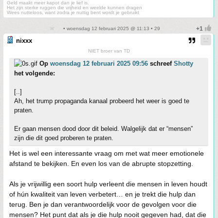
Geld maakt meer kapot dan je lief is.
Het zijn sterke ruggen die vrijheid en weelde kunnen dragen
Wees nutteloos, want zodra je nuttig bent wordt je gebruikt
• woensdag 12 februari 2025 @ 11:13 • 29
nixxx
NIET broer van TD
Op
woensdag 12 februari 2025 09:56
schreef
Shotty
het volgende:
[..]
Ah, het trump propaganda kanaal probeerd het weer is goed te
praten.
Er gaan mensen dood door dit beleid. Walgelijk dat er “mensen”
zijn die dit goed proberen te praten.
Het is wel een interessante vraag om met wat meer emotionele
afstand te bekijken. En even los van de abrupte stopzetting.
Als je vrijwillig een soort hulp verleent die mensen in leven houdt
of hún kwaliteit van leven verbetert… en je trekt die hulp dan
terug. Ben je dan verantwoordelijk voor de gevolgen voor die
mensen? Het punt dat als je die hulp nooit gegeven had, dat die