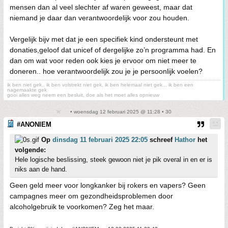
mensen dan al veel slechter af waren geweest, maar dat
niemand je daar dan verantwoordelijk voor zou houden.
Vergelijk bijv met dat je een specifiek kind ondersteunt met
donaties,geloof dat unicef of dergelijke zo’n programma had. En
dan om wat voor reden ook kies je ervoor om niet meer te
doneren.. hoe verantwoordelijk zou je je persoonlijk voelen?
ik ben niet gek.. ik ben volstrekt niet gek, ik ben helemaal niet gek... ik ben een
nagemaakte gek
gooi alles weg neem een besluit, doe als het moet alles opnieuw
• woensdag 12 februari 2025 @ 11:28 • 30
#ANONIEM
Op
dinsdag 11 februari 2025 22:05
schreef
Hathor
het
volgende:
Hele logische beslissing, steek gewoon niet je pik overal in en er is
niks aan de hand.
Geen geld meer voor longkanker bij rokers en vapers? Geen
campagnes meer om gezondheidsproblemen door
alcoholgebruik te voorkomen? Zeg het maar.