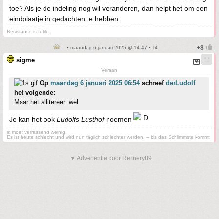
toe? Als je de indeling nog wil veranderen, dan helpt het om een
eindplaatje in gedachten te hebben.
Resistance is futile.
• maandag 6 januari 2025 @ 14:47 • 14
sigme
Veraan
Op
maandag 6 januari 2025 06:54
schreef
derLudolf
het volgende:
Maar het allitereert wel
Je kan het ook
Ludolfs Lusthof
noemen
ik moet verrassend weinig
Es ist heute schlecht und wird nun täglich schlechter werden, – bis das Schlimmste kommt
▼ Advertentie door Refinery89