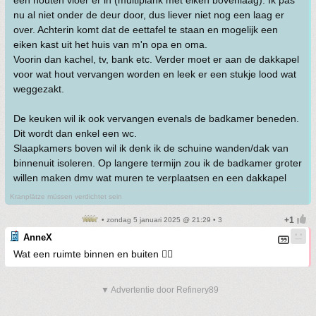
een houten vloer er in (multiplank met eiken bovenlaag). Ik pas
nu al niet onder de deur door, dus liever niet nog een laag er
over. Achterin komt dat de eettafel te staan en mogelijk een
eiken kast uit het huis van m'n opa en oma.
Voorin dan kachel, tv, bank etc. Verder moet er aan de dakkapel
voor wat hout vervangen worden en leek er een stukje lood wat
weggezakt.
De keuken wil ik ook vervangen evenals de badkamer beneden.
Dit wordt dan enkel een wc.
Slaapkamers boven wil ik denk ik de schuine wanden/dak van
binnenuit isoleren. Op langere termijn zou ik de badkamer groter
willen maken dmv wat muren te verplaatsen en een dakkapel
Kranplätze müssen verdichtet sein
• zondag 5 januari 2025 @ 21:29 • 3
AnneX
Wat een ruimte binnen en buiten 👍🏼
▼ Advertentie door Refinery89