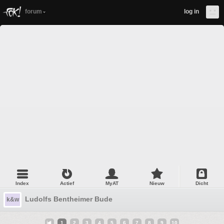
forum
log in
Index
Actief
MyAT
Nieuw
Dicht
Ludolfs Bentheimer Bude
k&w
1
2
3
4
5
6
7
8
9
10