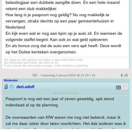
belastingjaar een dubbele aangifte doen. En een hele maand
rekent een stuk makkelijker.
Hoe lang is je paspoort nog geldig? Nu nog makkelijk te
vervangen, straks slechts op een paar gemeentehuizen in
Nederland.
En kijk even wat er nog aan bpm op je auto zit. En wanneer de
volgende staffel begint. Kan ook zo wat geld opleveren.
En als bonus zorg dat de auto een vers apk heeft. Deze wordt
op het Duitse kenteken overgenomen.
Go away or i will replace you withe a very small shell script.
Der Gesunde weiß nicht, wie reich er ist.
If you torture the data long enough, it will confess to anything.
• maandag 6 januari 2025 @ 21:26 • 19
Moderator
derLudolf
allround beunhaas
Paspoort is nog wel een jaar of zeven geweldig, apk stond
inderdaad al op de planning.
De voorwaarden van KfW waren me nog niet bekend, maar ik
zal me daar zeker door laten voorlichten. Het dak isoleren was ik
bijvoorbeeld zelf van plan te doen, dat kan makkelijk van binnen