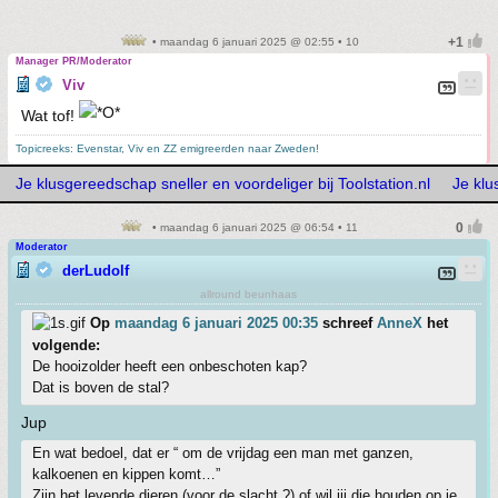
• maandag 6 januari 2025 @ 02:55 • 10
Manager PR/Moderator
Viv
Wat tof!
Topicreeks: Evenstar, Viv en ZZ emigreerden naar Zweden!
Je klusgereedschap sneller en voordeliger bij Toolstation.nl
Je klu
• maandag 6 januari 2025 @ 06:54 • 11
Moderator
derLudolf
allround beunhaas
Op
maandag 6 januari 2025 00:35
schreef
AnneX
het
volgende:
De hooizolder heeft een onbeschoten kap?
Dat is boven de stal?
Jup
En wat bedoel, dat er “ om de vrijdag een man met ganzen,
kalkoenen en kippen komt…”
Zijn het levende dieren (voor de slacht ?) of wil jij die houden op je