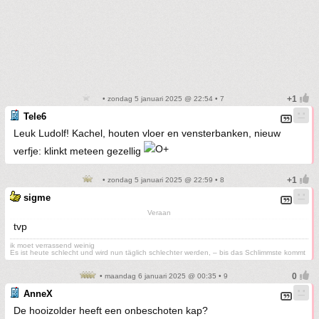
• zondag 5 januari 2025 @ 22:54 • 7
Tele6
Leuk Ludolf! Kachel, houten vloer en vensterbanken, nieuw
verfje: klinkt meteen gezellig
• zondag 5 januari 2025 @ 22:59 • 8
sigme
Veraan
tvp
ik moet verrassend weinig
Es ist heute schlecht und wird nun täglich schlechter werden, – bis das Schlimmste kommt
• maandag 6 januari 2025 @ 00:35 • 9
AnneX
De hooizolder heeft een onbeschoten kap?