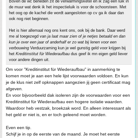
Boven de wc beneden zit de verwarmingsketel en ik zag een luik in
de muur wat denk ik het inspectieluik is voor de schoorsteen. Met
het oog op de kachel die wordt aangesloten op cv ga ik daar dan
ook nog niet beginnen.
Het is hier allemaal nog ons kent ons, ook bij de bank. Daar werd
me al toegezegd van
ja laat maar zien of je netjes betaald en dan
kun je over een jaar of anderhalf er zo wat bij lenen voor een
verbouwing
Verduurzaming kun je wel gunstig geld voor krijgen bij
het
Kreditinstitut für Wiederaufbau
dus geef ik mn eigen geld liever
voor andere dingen uit.
Om voor "Kreditinstitut für Wiederaufbau" in aanmerking te
komen moet je aan een hele lijst voorwaarden voldoen. En kun
je de klus niet zelf opknappen aangezien jij geen certificaat mag
afgeven.
En voor bijvoorbeeld dak isoleren zijn de voorwaarden voor een
Kreditinstitut für Wiederaufbau een hogere isolatie waarden.
Waardoor heb vestzak, broekzak word. En alleen interessant als
het geld er niet is, en er toch geleend moet worden.
Even een tip.
Schijf je in op de eerste van de maand. Je moet het eerste