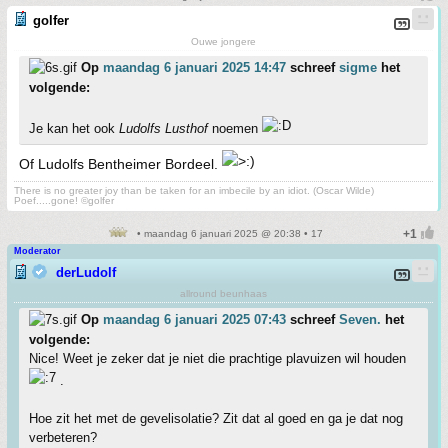
golfer
Ouwe jongere
Op
maandag 6 januari 2025 14:47
schreef
sigme
het
volgende:
Je kan het ook
Ludolfs Lusthof
noemen
Of Ludolfs Bentheimer Bordeel.
There is no greater joy than be taken for an imbecile by an idiot. (Oscar Wilde)
Poef.....gone! ©golfer
• maandag 6 januari 2025 @ 20:38 • 17
Moderator
derLudolf
allround beunhaas
Op
maandag 6 januari 2025 07:43
schreef
Seven.
het
volgende:
Nice! Weet je zeker dat je niet die prachtige plavuizen wil houden
.
Hoe zit het met de gevelisolatie? Zit dat al goed en ga je dat nog
verbeteren?