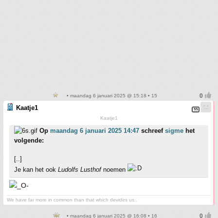
• maandag 6 januari 2025 @ 15:18 • 15
Kaatje1
Kaatje1
Op
maandag 6 januari 2025 14:47
schreef
sigme
het
volgende:
[..]
Je kan het ook
Ludolfs Lusthof
noemen
We have far more in common than that which devides us..
• maandag 6 januari 2025 @ 16:08 • 16