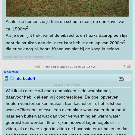
Achter de bomen zie je huis en schuur staan, op een kavel van
2
ca. 1500m
Als je een lijnt trekt vanaf de eik rechts en haaks daarop een lijn
2
naar de struiken aan de linker kant heb je een lap van 2000m
die er ook nog bij hoort. Kraan zat niet bij de koop in helaas.
Kranplätze müssen verdichtet sein
• zondag 5 januari 2025 @ 21:23 • 2
Moderator
derLudolf
allround beunhaas
Wat ik als eerste wil gaan aanpakken is de woonkamer,
daarvoor heb ik al een vrij concreet idee. De boel opverven,
houten vensterbanken maken. Een kachel er in, het liefst een
wasserführende
, oftewel een exemplaar waar water door loopt
naar een buffervat wat dan voor verwarming en warm water
gebruikt kan worden. Ik wil kijken hoeveel lagen tegels er in
zitten, als er twee lagen in zitten de bovenste er uit halen en dan