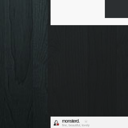
monsterd.
fine, beautiful, lovely