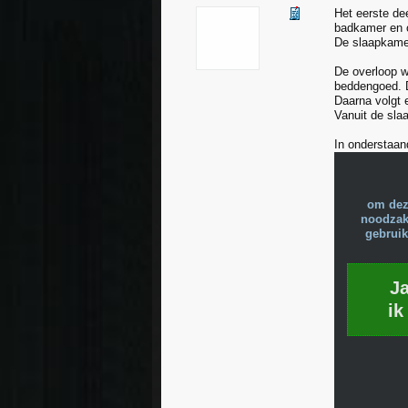
Het eerste dee
badkamer en 
De slaapkamer
De overloop w
beddengoed. D
Daarna volgt 
Vanuit de sla
In onderstaand
om dez
noodzake
gebruik
J
ik