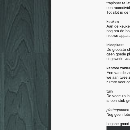
traploper te 
een roomdivid
Tot slot is d
keuken
Aan de keuken 
nog om de hog
nieuwe appara
inloopkast
De grootste s
geen goede pl
uitgewerkt waa
kantoor zolde
Een van de zo
we aan twee z
ruimte voor o
tuin
De voortuin i
is een stuk g
plattegronden
Nog geen foto
begane grond