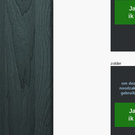
J
ik
zolder
om dez
noodzake
gebruik
J
ik