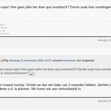
 topic! Hoe gaan jullie het doen qua overdracht? Eerste oude huis overdragen 
here
u there
dy up
gic touch.
dinsdag 3
Op
dinsdag 31 december 2024 15:57
schreef
monsterd.
het volgende:
en nieuw topic! Hoe gaan jullie het doen qua overdracht? Eerste oude huis overdra
 je nog kunt klussen?
n maand overlap. Omdat we dan een baby van 3 maanden hebben, dachten we
lderen e.d. te plannen. We huren ook een verhuisbedrijf in.
dinsdag 3