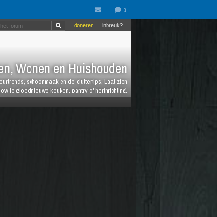
doneren
inbreuk?
en, Wonen en Huishouden
ieurtrends, schoonmaak en de-cluttertips. Laat zien
how je gloednieuwe keuken, pantry of herinrichting.