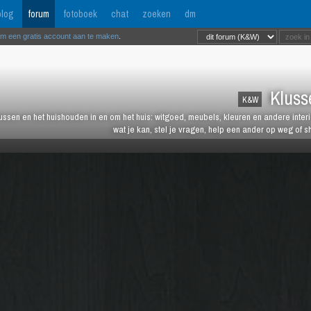
log
forum
fotoboek
chat
zoeken
dm
om een gratis account aan te maken
.
Kluss
K&W
lussen en het huishouden in en om het huis: witgoed, meubels, kleuren en andere inter
wat je kan, stel je vragen, help een ander op weg of s