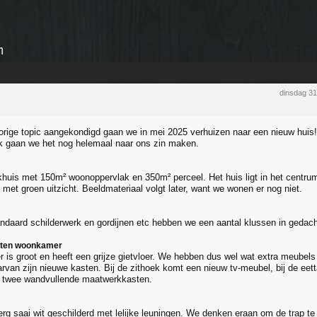
n
dinsdag 3
vorige topic aangekondigd gaan we in mei 2025 verhuizen naar een nieuw huis! H
jk gaan we het nog helemaal naar ons zin maken.
khuis met 150m² woonoppervlak en 350m² perceel. Het huis ligt in het centrum
 met groen uitzicht. Beeldmateriaal volgt later, want we wonen er nog niet.
andaard schilderwerk en gordijnen etc hebben we een aantal klussen in gedac
sten woonkamer
is groot en heeft een grijze gietvloer. We hebben dus wel wat extra meubels 
rvan zijn nieuwe kasten. Bij de zithoek komt een nieuw tv-meubel, bij de eetta
 twee wandvullende maatwerkkasten.
 erg saai wit geschilderd met lelijke leuningen. We denken eraan om de trap t