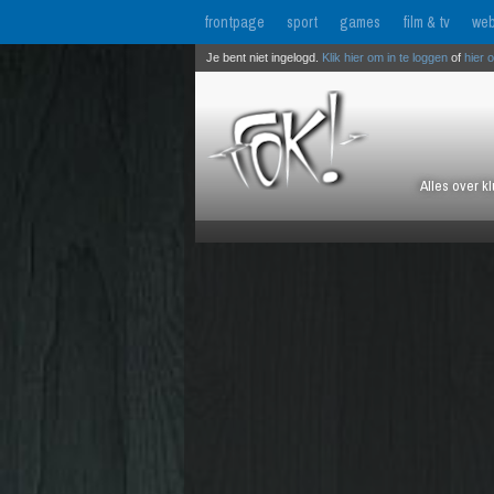
frontpage
sport
games
film & tv
web
Je bent niet ingelogd.
Klik hier om in te loggen
of
hier 
Alles over k