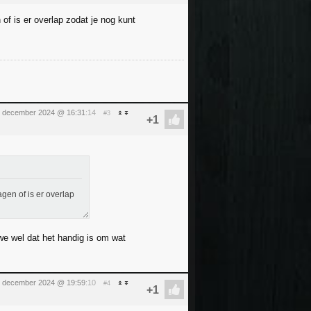
of is er overlap zodat je nog kunt
1 december 2024 @ 16:31
:14
#3
gen of is er overlap
 wel dat het handig is om wat
1 december 2024 @ 19:59
:10
#4