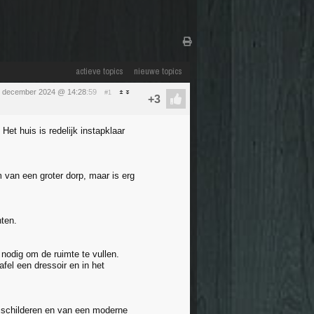
actieve topics
nieuwe topics
1 december 2024 @ 14:28
:59
#1
et huis is redelijk instapklaar
 van een groter dorp, maar is erg
hten.
nodig om de ruimte te vullen.
fel een dressoir en in het
e schilderen en van een moderne