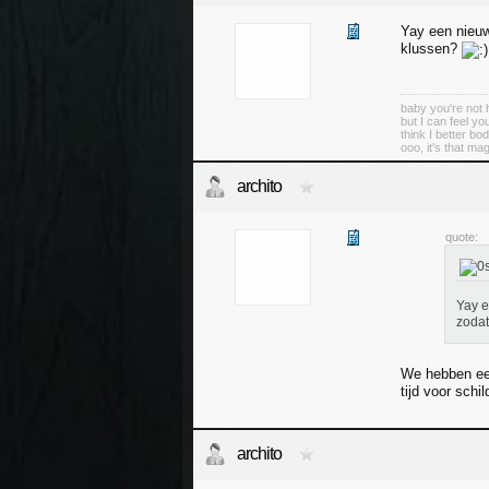
Yay een nieuw
klussen?
baby you're not 
but I can feel yo
think I better bo
ooo, it's that ma
archito
quote:
Yay e
zodat
We hebben ee
tijd voor schi
archito