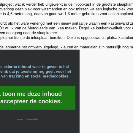
lproject wat ik verder heb uitgewerkt is de inloopkast in de grootste slaapka
overloop geen plek voor wasmanden en ook missen we een logische plek vo
 is 4,6 meter lang, daarvan gaan we 1,3 meter gebruiken voor een inloopkast
ordt als het ware verlengd met een nieuw portaaltje waarin een kastenwand 
it wil ik van de Metod-serie van Ikea maken. Degelijke keukenkwaliteit voor d
een doorgang naar de slaapkamer.
apkamer kun je de inloopkast bereiken. Deze is opgebouwd uit platsa kastele
e isometrie het ontwerp uitgelegd, kleuren en materialen zijn natuurlijk nog m
e externe inhoud weer te geven is het
lijk dat je toestemming geeft voor het
 van tracking en social mediacookies.
a toon me deze inhoud
 accepteer de cookies.
meer informatie