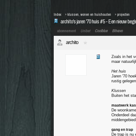
Index
»
klussen, wonen en huishouden
»
projecten
archito's jaren '70 huis #5 - Een nieuw begi
abonnement
Unibet
Coolblue
Bitvavo
archito
Zoals in het 
maar natuurli
Het huis
Jaren '70 hoe
rustig gelegen
Klussen
Buiten het st
maatwerk ka
De woonkamer 
Onderdeel daa
middengebied
gang en trap
De trap is nu