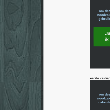
om dez
noodzake
gebruik
J
ik
eerste verdie
om dez
noodzake
gebruik