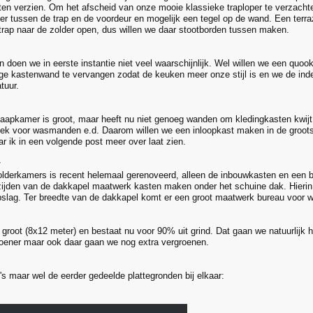
laten verzien. Om het afscheid van onze mooie klassieke traploper te verzach
er tussen de trap en de voordeur en mogelijk een tegel op de wand. Een terraz
e trap naar de zolder open, dus willen we daar stootborden tussen maken.
doen we in eerste instantie niet veel waarschijnlijk. Wel willen we een quook
e kastenwand te vervangen zodat de keuken meer onze stijl is en we de inde
tuur.
laapkamer is groot, maar heeft nu niet genoeg wanden om kledingkasten kwi
ek voor wasmanden e.d. Daarom willen we een inloopkast maken in de groots
r ik in een volgende post meer over laat zien.
r
lderkamers is recent helemaal gerenoveerd, alleen de inbouwkasten en een b
ijden van de dakkapel maatwerk kasten maken onder het schuine dak. Hieri
pslag. Ter breedte van de dakkapel komt er een groot maatwerk bureau voor 
s groot (8x12 meter) en bestaat nu voor 90% uit grind. Dat gaan we natuurlijk
roener maar ook daar gaan we nog extra vergroenen.
's maar wel de eerder gedeelde plattegronden bij elkaar: