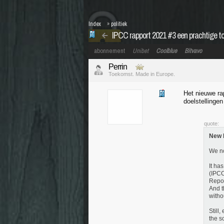
Index
»
politiek
IPCC rapport 2021 #3 een prachtige 
abonnement
Unibet
Coolblue
Bitvavo
Perrin
Toekomst. Made in Europe.
Het nieuwe ra
doelstellinge
quote:
New I
We no
It ha
(IPCC
Repor
And t
witho
Still
the s