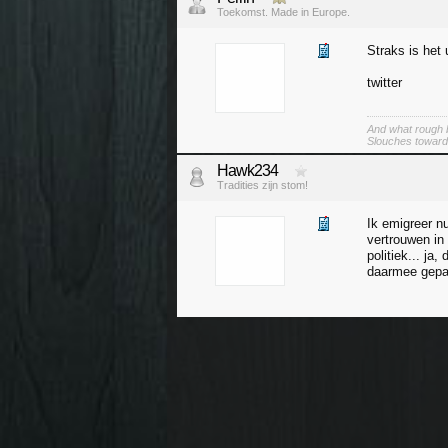
Toekomst. Made in Europe.
Straks is het 
twitter
And what rough b
Slouches toward
Hawk234
Tradities zijn stom!
Ik emigreer nu
vertrouwen in
politiek... ja
daarmee gepaa