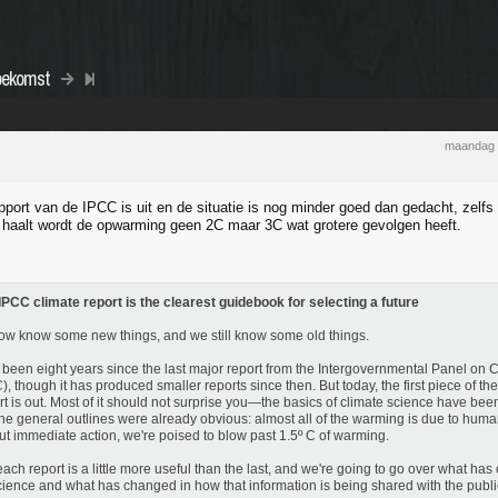
toekomst
maandag 
pport van de IPCC is uit en de situatie is nog minder goed dan gedacht, zelfs 
n haalt wordt de opwarming geen 2C maar 3C wat grotere gevolgen heeft.
PCC climate report is the clearest guidebook for selecting a future
w know some new things, and we still know some old things.
s been eight years since the last major report from the Intergovernmental Panel on
), though it has produced smaller reports since then. But today, the first piece of t
t is out. Most of it should not surprise you—the basics of climate science have be
he general outlines were already obvious: almost all of the warming is due to human
ut immediate action, we're poised to blow past 1.5º C of warming.
, each report is a little more useful than the last, and we're going to go over what ha
cience and what has changed in how that information is being shared with the publi