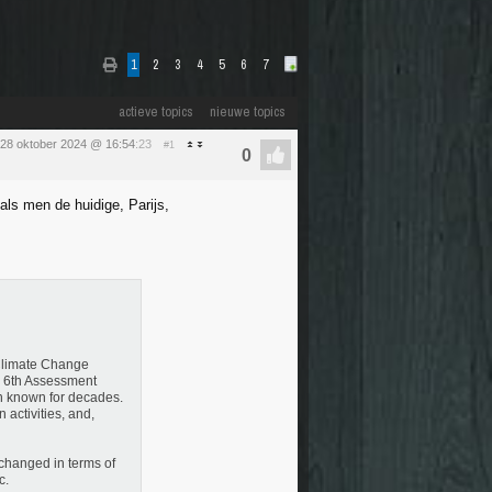
1
2
3
4
5
6
7
actieve topics
nieuwe topics
28 oktober 2024 @ 16:54
:23
#1
als men de huidige, Parijs,
 Climate Change
he 6th Assessment
en known for decades.
 activities, and,
s changed in terms of
c.