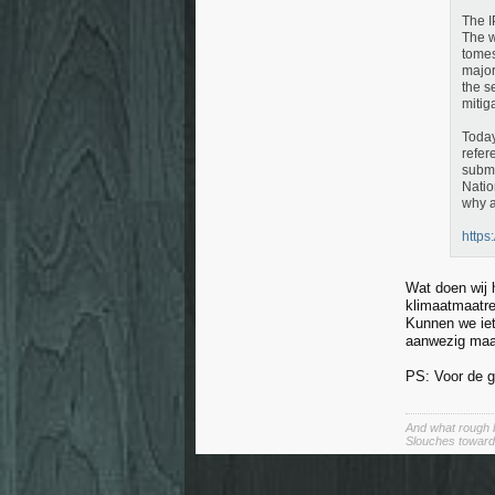
The I
The w
tomes
major
the s
mitig
Today
refer
submi
Natio
why a
https
Wat doen wij 
klimaatmaatre
Kunnen we iet
aanwezig maar
PS: Voor de ge
And what rough b
Slouches toward