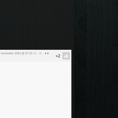
 november 2024 @ 07:31
:19
#5