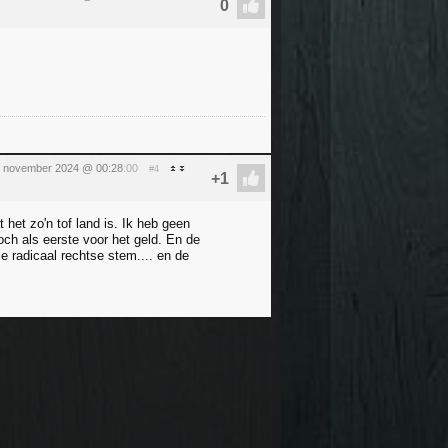
5 november 2024 @ 00:28
:00
#4
 het zo'n tof land is. Ik heb geen
och als eerste voor het geld. En de
ie radicaal rechtse stem.... en de