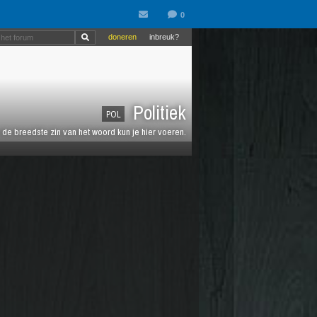
doneren
inbreuk?
Politiek
POL
de breedste zin van het woord kun je hier voeren.