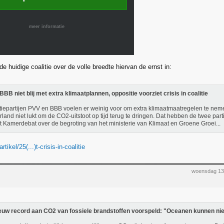
meer informatie
de huidige coalitie over de volle breedte hiervan de ernst in:
BBB niet blij met extra klimaatplannen, oppositie voorziet crisis in coalitie
tiepartijen PVV en BBB voelen er weinig voor om extra klimaatmaatregelen te nemen
land niet lukt om de CO2-uitstoot op tijd terug te dringen. Dat hebben de twee part
et Kamerdebat over de begroting van het ministerie van Klimaat en Groene Groei...
rtikel/25(...)t-crisis-in-coalitie
woensdag 13
euw record aan CO2 van fossiele brandstoffen voorspeld: "Oceanen kunnen nie