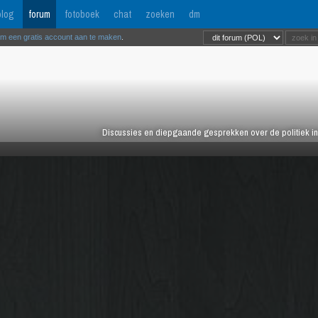
log
forum
fotoboek
chat
zoeken
dm
om een gratis account aan te maken
.
Discussies en diepgaande gesprekken over de politiek in 