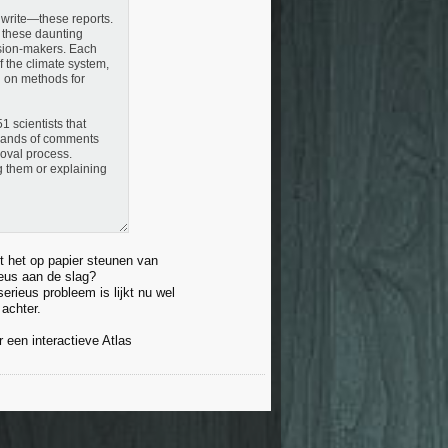
 write—these reports.
e these daunting
cision-makers. Each
f the climate system,
d on methods for
1 scientists that
usands of comments
oval process.
ng them or explaining
t het op papier steunen van
ieus aan de slag?
erieus probleem is lijkt nu wel
achter.
 een interactieve Atlas