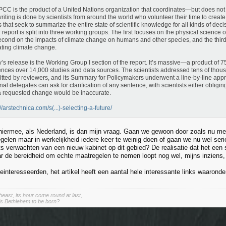
PCC is the product of a United Nations organization that coordinates—but does not
riting is done by scientists from around the world who volunteer their time to creat
 that seek to summarize the entire state of scientific knowledge for all kinds of de
 report is split into three working groups. The first focuses on the physical science o
econd on the impacts of climate change on humans and other species, and the thir
ating climate change.
’s release is the Working Group I section of the report. It’s massive—a product of 75
ences over 14,000 studies and data sources. The scientists addressed tens of tho
tted by reviewers, and its Summary for Policymakers underwent a line-by-line appr
nal delegates can ask for clarification of any sentence, with scientists either obligi
 requested change would be inaccurate.
://arstechnica.com/s(...)-selecting-a-future/
hiermee, als Nederland, is dan mijn vraag. Gaan we gewoon door zoals nu me
gelen maar in werkelijkheid iedere keer te weinig doen of gaan we nu wel ser
s verwachten van een nieuw kabinet op dit gebied? De realisatie dat het een s
 de bereidheid om echte maatregelen te nemen loopt nog wel, mijns inziens, 
interesseerden, het artikel heeft een aantal hele interessante links waaronder
east, its hour come round at last,
s Bethlehem to be born?