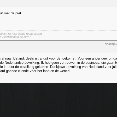
uit met de pret.
east, its hour come round at last,
s Bethlehem to be born?
dinsdag 
 al naar IJsland, deels uit angst voor de toekomst. Voor een ander deel omdat
 de Nederlandse bevolking. Ik heb geen vertrouwen in de business, die gaan t
, die is door de bevolking gekozen. Dankjewel bevolking van Nederland voor jull
rd gaande ellende voor het land en de wereld.