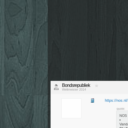
Bondsrepubliek
Weltmeister 2014
https://nos.nl
quote:
NOS 
•
Vand