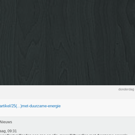
donderdag 
/artikel/25(...)met-duurzame-energie
Nieuws
aag, 09:31