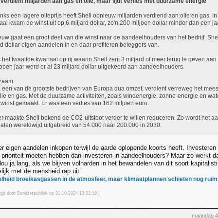
 verdient miljarden aan gas en olie, maar lijdt verlies met duurzame energie
ks een lagere olieprijs heeft Shell opnieuw miljarden verdiend aan olie en gas. In
aal kwam de winst uit op 6 miljard dollar, zo'n 200 miljoen dollar minder dan een ja
uw gaat een groot deel van die winst naar de aandeelhouders van het bedrijf. Shel
rd dollar eigen aandelen in en daar profiteren beleggers van.
s het twaalfde kwartaal op rij waarin Shell zegt 3 miljard of meer terug te geven a
open jaar werd er al 23 miljard dollar uitgekeerd aan aandeelhouders.
zaam
, een van de grootste bedrijven van Europa qua omzet, verdient verreweg het me
lie en gas. Met de duurzame activiteiten, zoals windenergie, zonne-energie en wat
winst gemaakt. Er was een verlies van 162 miljoen euro.
r maakte Shell bekend de CO2-uitstoot verder te willen reduceren. Zo wordt het aan
alen wereldwijd uitgebreid van 54.000 naar 200.000 in 2030.
er eigen aandelen inkopen terwijl de aarde oplopende koorts heeft. Investere
 prioriteit moeten hebben dan investeren in aandeelhouders? Maar zo werkt dat
ou ja lang, als we blijven volharden in het bewandelen van dit soort kapitalist
lijk met de mensheid rap uit.
heid broeikasgassen in de atmosfeer, maar klimaatplannen schieten nog ruim 
zigd door Bondsrepubliek op 31-10-2024 13:02
:16
]
maandag 4