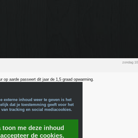
zondag 10
r op aarde passeert dit jaar de 1,5 graad opwarming.
e externe inhoud weer te geven is het
lijk dat je toestemming geeft voor het
 van tracking en social mediacookies.
a toon me deze inhoud
 accepteer de cookies.