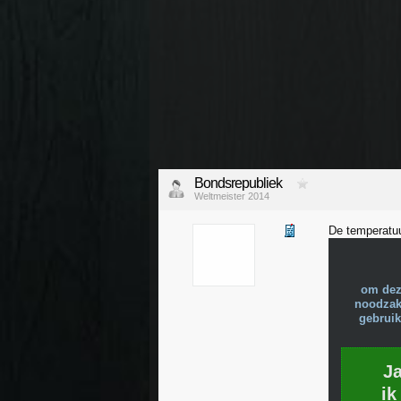
Bondsrepubliek
Weltmeister 2014
De temperatuu
om dez
noodzake
gebruik
J
ik