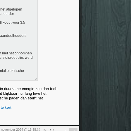
 het afgelopen
ar eerder.
l koopt voor 3,5
an aandeelhouders.
est met het oppompen
erstofproductie, werd
tal elektrische
n in duurzame energie zou dan toch
 blijkbaar nu, lang leve het
ische paden dan sterft het
te kort
 november 2024 @ 13:38
:32
#3