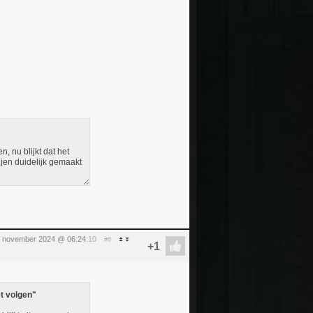
, nu blijkt dat het
ijen duidelijk gemaakt
 november 2024 @ 06:24
:10
#6
t volgen"