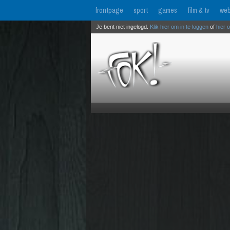
frontpage
sport
games
film & tv
web
Je bent niet ingelogd.
Klik hier om in te loggen
of
hier 