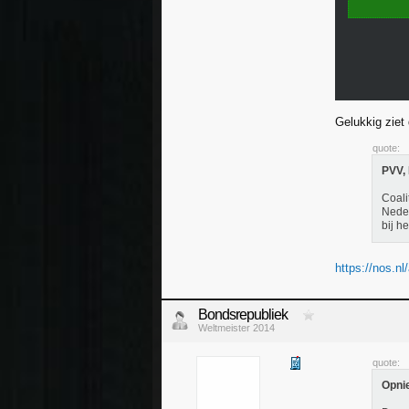
Gelukkig ziet 
quote:
PVV, 
Coali
Neder
bij h
https://nos.nl/a
Bondsrepubliek
Weltmeister 2014
quote:
Opni