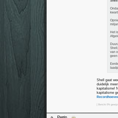
Shell
Ondan
kwart
Opnie
milja
Het i
Afgel
Duur
Shell
van o
geen 
Eerde
laadp
Shell gaat we
duidelijk meer
kapitalisme! N
kapitalisme ge
Recordhoeveel
[ Bericht 0% gewij
Perrin