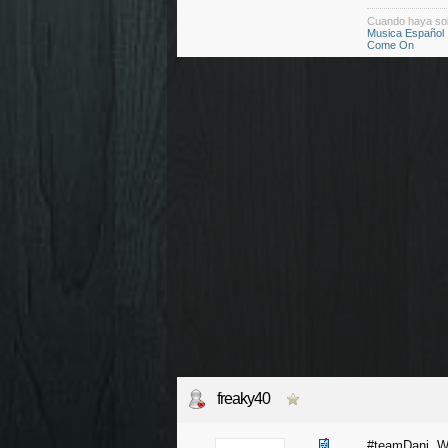
Cuando haya so
Musica Español
Come On
freaky40
#teamDani. Wa