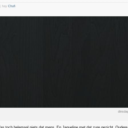
l, hay
Chufi
dinsda
s toch helemaal niets dat mens. En Jaqueline met dat zure gezicht. Oudere