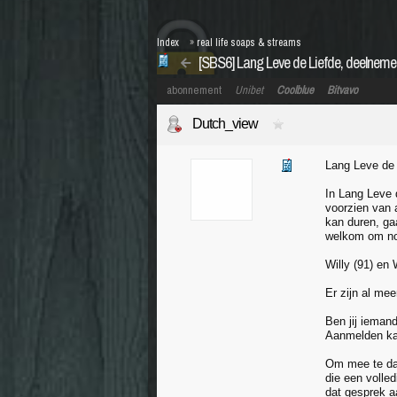
Index
»
real life soaps & streams
[SBS6] Lang Leve de Liefde, deelnemer
abonnement
Unibet
Coolblue
Bitvavo
Dutch_view
Lang Leve de 
In Lang Leve 
voorzien van 
kan duren, gaa
welkom om no
Willy (91) en
Er zijn al me
Ben jij iemand
Aanmelden k
Om mee te dat
die een volle
dat gesprek a