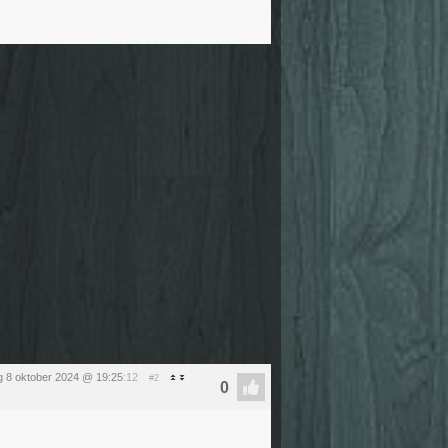
g 8 oktober 2024 @ 19:25
:12
#2