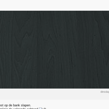
dinsda
st op de bank slapen.