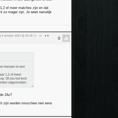
1,2 of meer matches zijn en dat
ht zo mager zijn. Je weet namelijk
 9 oktober 2024 @ 00:38
:19
#6
ere mensen in een
aar 1,2 of meer
op. Of zou het toch
worden uitgezonden.
 de 24u?
h zijn worden misschien niet eens