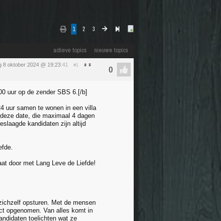
1
2
3
actieve topics
nieuwe topics
g 8 oktober 2024 @ 19:23
:41
#1
00 uur op de zender SBS 6.[/b]
4 uur samen te wonen in een villa
ns deze date, die maximaal 4 dagen
eslaagde kandidaten zijn altijd
efde.
aat door met Lang Leve de Liefde!
 zichzelf opsturen. Met de mensen
act opgenomen. Van alles komt in
andidaten toelichten wat ze