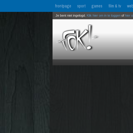
frontpage
sport
games
film & tv
web
Je bent niet ingelogd.
Klik hier om in te loggen
of
hier 