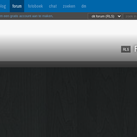
log
forum
fotoboek
chat
zoeken
dm
om een gratis account aan te maken
.
R
RLS