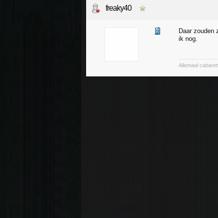
freaky40
Daar zouden z
ik nog.
Allemaal cabaret