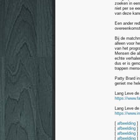
zoeken in een
niet per se ee
van deze kand
Een ander red
overeenkomste
Bij de matchm
alleen voor h
van het progr
Mensen die a
echte verhale
dus er is gen
trappen mense
Patty Brard in
geniet me hele
Lang Leve de
https://www.f
Lang Leve de 
https://www.i
[
afbeelding
]
[
afbeelding
]
[
afbeelding
]
[
afbeelding
]