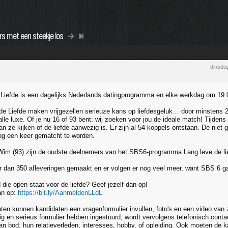
s met een steekje los
dinsda
Liefde is een dagelijks Nederlands datingprogramma en elke werkdag om 19:
de Liefde maken vrijgezellen serieuze kans op liefdesgeluk… door minstens 2
alle luxe. Of je nu 16 of 93 bent: wij zoeken voor jou de ideale match! Tijde
n ze kijken of de liefde aanwezig is. Er zijn al 54 koppels ontstaan. De niet g
g een keer gematcht te worden.
 Wim (93) zijn de oudste deelnemers van het SBS6-programma Lang leve de li
er dan 350 afleveringen gemaakt en er volgen er nog veel meer, want SBS 6 g
 die open staat voor de liefde? Geef jezelf dan op!
an op:
https://bit.ly/AanmeldenLLdL
en kunnen kandidaten een vragenformulier invullen, foto's en een video van
dig en serieus formulier hebben ingestuurd, wordt vervolgens telefonisch cont
an bod: hun relatieverleden, interesses, hobby, of opleiding. Ook moeten de k