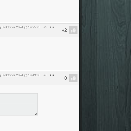
g 8 oktober 2024 @ 19:25
:28
#3
g 8 oktober 2024 @ 19:49
:06
#4