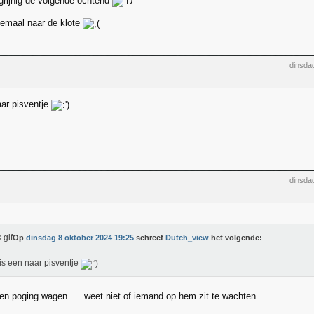
rijnig de volgende ochtend
elemaal naar de klote
dinsda
aar pisventje
dinsda
Op
dinsdag 8 oktober 2024 19:25
schreef
Dutch_view
het volgende:
is een naar pisventje
een poging wagen .... weet niet of iemand op hem zit te wachten ..