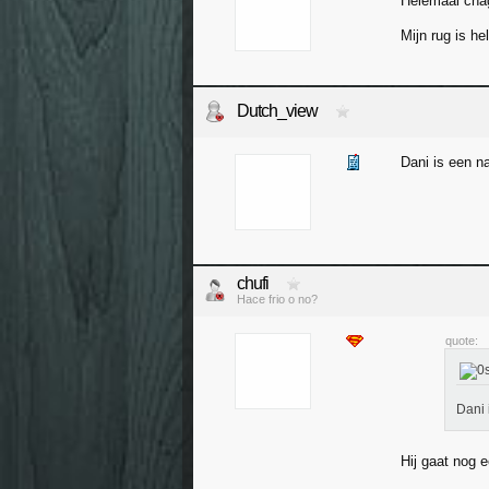
Helemaal chag
Mijn rug is h
Dutch_view
Dani is een n
chufi
Hace frio o no?
quote:
Dani 
Hij gaat nog 