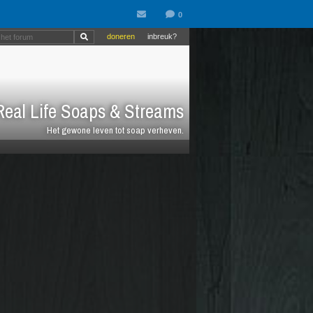
doneren
inbreuk?
eal Life Soaps & Streams
Het gewone leven tot soap verheven.