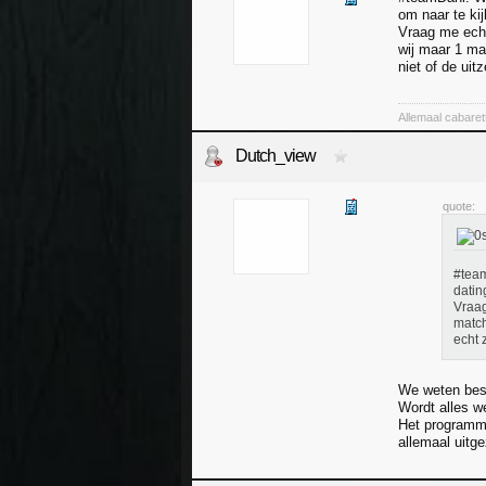
om naar te kij
Vraag me echt
wij maar 1 ma
niet of de ui
Allemaal cabaret
Dutch_view
quote:
#team
datin
Vraag
match
echt 
We weten best
Wordt alles we
Het programma
allemaal uitg