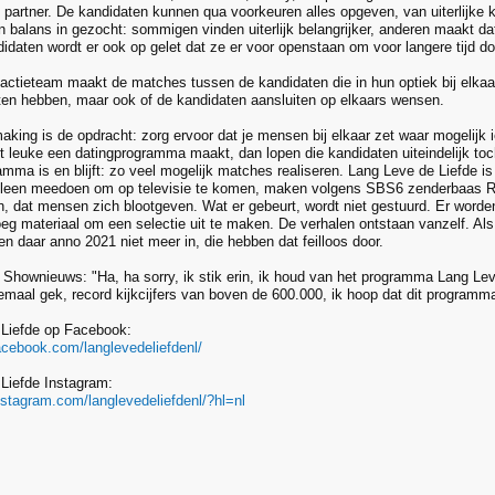
 partner. De kandidaten kunnen qua voorkeuren alles opgeven, van uiterlijke k
n balans in gezocht: sommigen vinden uiterlijk belangrijker, anderen maakt dat 
idaten wordt er ook op gelet dat ze er voor openstaan om voor langere tijd d
actieteam maakt de matches tussen de kandidaten die in hun optiek bij elkaa
n hebben, maar ook of de kandidaten aansluiten op elkaars wensen.
aking is de opdracht: zorg ervoor dat je mensen bij elkaar zet waar mogelijk 
et leuke een datingprogramma maakt, dan lopen die kandidaten uiteindelijk toc
amma is en blijft: zo veel mogelijk matches realiseren. Lang Leve de Liefde 
lleen meedoen om op televisie te komen, maken volgens SBS6 zenderbaas R
n, dat mensen zich blootgeven. Wat er gebeurt, wordt niet gestuurd. Er wor
oeg materiaal om een selectie uit te maken. De verhalen ontstaan vanzelf. Al
n daar anno 2021 niet meer in, die hebben dat feilloos door.
 Shownieuws: "Ha, ha sorry, ik stik erin, ik houd van het programma Lang Leve
maal gek, record kijkcijfers van boven de 600.000, ik hoop dat dit programma 
 Liefde op Facebook:
acebook.com/langlevedeliefdenl/
Liefde Instagram:
nstagram.com/langlevedeliefdenl/?hl=nl