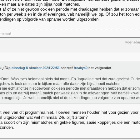
ken maar alle dates zijn bijna nooit matches.
 af of ze niet gewoon ook een periode met draaidagen hebben dat er zomaar 
tch per week zien in de afleveringen, valt namelijk wel op. Of zou het toch ec
tzendingen op volgorde van opname worden uitgezonden.
teketet!
woensdag
Op
dinsdag 8 oktober 2024 22:51
schreef
freaky40
het volgende:
Dani. Was toch helemaal niets dat mens. En Jaqueline met dat zure gezicht. Oud
gshow is leuk om naar te kijken maar alle dates zijn bijna nooit matches.
 me echt af of ze niet gewoon ook een periode met draaidagen hebben dat er zom
es zijn en dat wij maar 1 match per week zien in de afleveringen, valt namelijk wel 
zo mager zijn. Je weet namelijk niet of de uitzendingen op volgorde van opname 
 veel van dit programma niet. Hoeveel mensen houden het voor gezien voor
l uitgezonden wat wel minimaal 24u blijft zitten?
 scoort om zijn mismatches en gekke figuren, saaie koppeltjes die een matc
ezonden.