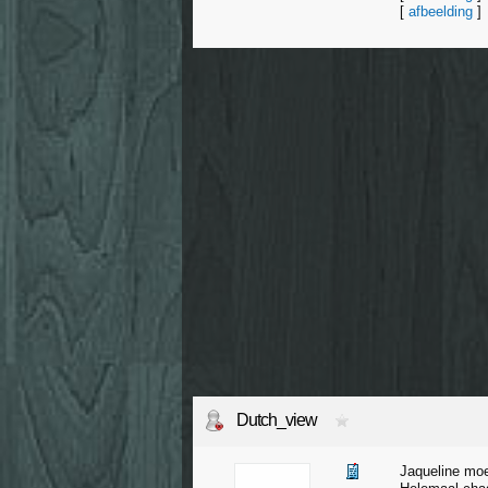
[
afbeelding
]
Dutch_view
Jaqueline moe