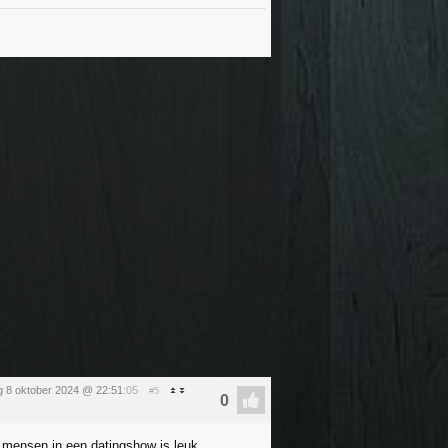
g 8 oktober 2024 @ 22:51
:05
#5
 mensen in een datingshow is leuk