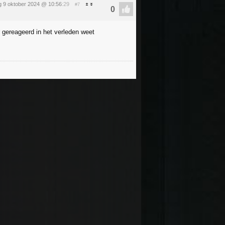
 9 oktober 2024 @ 10:56
:29
#7
gereageerd in het verleden weet