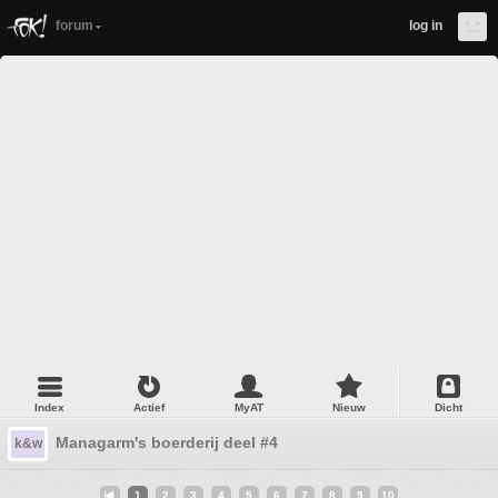
forum
log in
Index
Actief
MyAT
Nieuw
Dicht
Managarm's boerderij deel #4
k&w
1
2
3
4
5
6
7
8
9
10