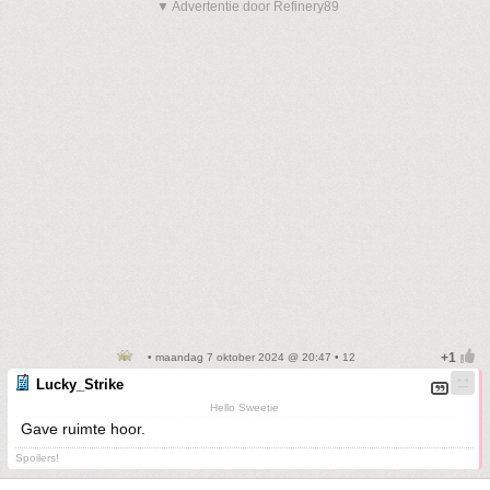
▼ Advertentie door Refinery89
• maandag 7 oktober 2024 @ 20:47 • 12
Lucky_Strike
Hello Sweetie
Gave ruimte hoor.
Spoilers!