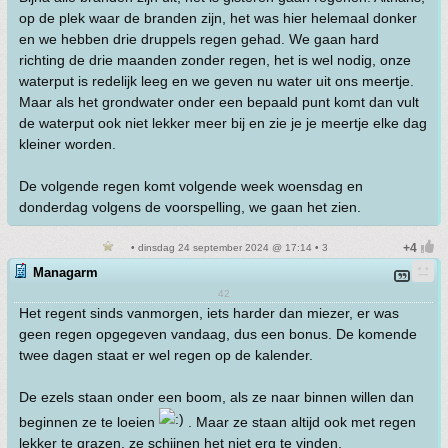
op de plek waar de branden zijn, het was hier helemaal donker
en we hebben drie druppels regen gehad. We gaan hard
richting de drie maanden zonder regen, het is wel nodig, onze
waterput is redelijk leeg en we geven nu water uit ons meertje.
Maar als het grondwater onder een bepaald punt komt dan vult
de waterput ook niet lekker meer bij en zie je je meertje elke dag
kleiner worden.
De volgende regen komt volgende week woensdag en
donderdag volgens de voorspelling, we gaan het zien.
• dinsdag 24 september 2024 @ 17:14 • 3
Managarm
42
Het regent sinds vanmorgen, iets harder dan miezer, er was
geen regen opgegeven vandaag, dus een bonus. De komende
twee dagen staat er wel regen op de kalender.
De ezels staan onder een boom, als ze naar binnen willen dan
beginnen ze te loeien
. Maar ze staan altijd ook met regen
lekker te grazen, ze schijnen het niet erg te vinden.