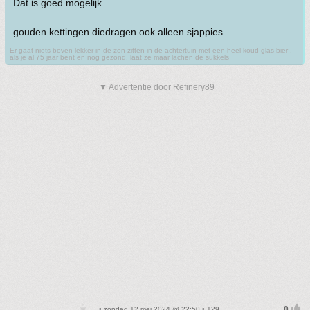
Dat is goed mogelijk
gouden kettingen diedragen ook alleen sjappies
Er gaat niets boven lekker in de zon zitten in de achtertuin met een heel koud glas bier ,
als je al 75 jaar bent en nog gezond, laat ze maar lachen de sukkels
▼ Advertentie door Refinery89
• zondag 12 mei 2024 @ 22:50 • 129