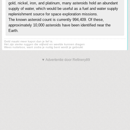
gold, nickel, iron, and platinum, many asteroids hold an abundant
supply of water, which would be useful as a fuel and water supply
replenishment source for space exploration missions.
The known asteroid count is currently 994,409. Of these,
approximately 10,000 asteroids have been identified near the
Earth.
Geld maakt meer kapot dan je lief is.
Het zijn sterke ruggen die vrijheid en weelde kunnen dragen
Wees nutteloos, want zodra je nuttig bent wordt je gebruikt
▼ Advertentie door Refinery89