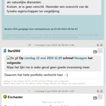
als natuurlijke diamanten.
Kortom, er is geen verschil. Hieronder een overzicht van de
fysieke eigenschappen ter vergelijking:
Bericht 20% gewijzigd door michaelmoore op 02-06-2024 09:54:43
Er gaat niets boven lekker in de zon zitten in de achtertuin met een heel koud glas bier ,
als je al 75 jaar bent en nog gezond, laat ze maar lachen de sukkels
• zondag 2 juni 2024 @ 09:49 • 136
Bart2002
Op
zondag 12 mei 2024 11:29
schreef
Hexagon
het
volgende:
Maar het lijkt me in ieder geval geen goede investering meer.
Daarom het hele portfolio verkocht hier. :-)
vrijdag 9 december 2016 15:58 schreef Ringo het volgende:
Welke discussie? Ik zie alleen maar harige kerels die elkaar de rug inzepen.
• zondag 2 juni 2024 @ 10:44 • 137
Enchanter
Right you are Ken!!!