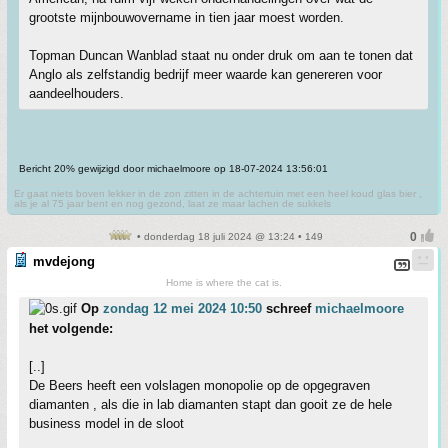
grootste mijnbouwovername in tien jaar moest worden.
Topman Duncan Wanblad staat nu onder druk om aan te tonen dat
Anglo als zelfstandig bedrijf meer waarde kan genereren voor
aandeelhouders.
Bericht 20% gewijzigd door michaelmoore op 18-07-2024 13:56:01
Er gaat niets boven lekker in de zon zitten in de achtertuin met een heel koud glas bier ,
als je al 75 jaar bent en nog gezond, laat ze maar lachen de sukkels
• donderdag 18 juli 2024 @ 13:24 • 149
mvdejong
Home is where the cat is.
Op
zondag 12 mei 2024 10:50
schreef
michaelmoore
het volgende:
[..]
De Beers heeft een volslagen monopolie op de opgegraven
diamanten , als die in lab diamanten stapt dan gooit ze de hele
business model in de sloot