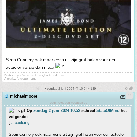
Sean Connery ook maar eens uit zijn graf halen voor een
actueler versie dan maar
Perhaps you've seen it, maybe in a dream.
A murky, forgotten land.
• zondag 2 juni 2024 @ 10:54 • 139
michaelmoore
begin ook een voedselbos
Op
zondag 2 juni 2024 10:52
schreef
StateOfMind
het
volgende:
[
afbeelding
]
Sean Connery ook maar eens uit zijn graf halen voor een actueler