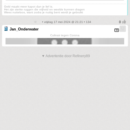
Geld maakt meer kapot dan je lief is.
Het zijn sterke ruggen die vrijheid en weelde kunnen dragen
Wees nutteloos, want zodra je nuttig bent wordt je gebruikt
• vrijdag 17 mei 2024 @ 21:21 • 134
Jan_Onderwater
Culinair tegen Corona
▼ Advertentie door Refinery89