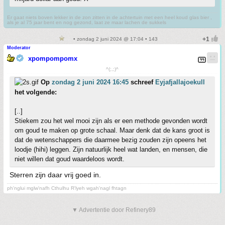
Er gaat niets boven lekker in de zon zitten in de achtertuin met een heel koud glas bier ,
als je al 75 jaar bent en nog gezond, laat ze maar lachen de sukkels
• zondag 2 juni 2024 @ 17:04 • 143
Moderator
xpompompomx
^(;,;)^
Op
zondag 2 juni 2024 16:45
schreef
Eyjafjallajoekull
het volgende:
[..]
Stiekem zou het wel mooi zijn als er een methode gevonden wordt
om goud te maken op grote schaal. Maar denk dat de kans groot is
dat de wetenschappers die daarmee bezig zouden zijn opeens het
loodje (hihi) leggen. Zijn natuurlijk heel wat landen, en mensen, die
niet willen dat goud waardeloos wordt.
Sterren zijn daar vrij goed in.
ph'nglui mglw'nafh Cthulhu R'lyeh wgah'nagl fhtagn
▼ Advertentie door Refinery89