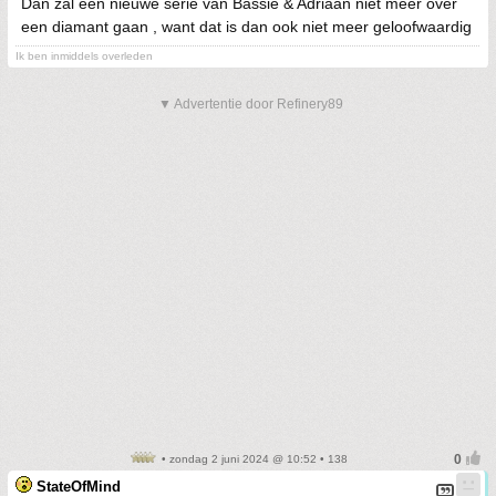
Dan zal een nieuwe serie van Bassie & Adriaan niet meer over
een diamant gaan , want dat is dan ook niet meer geloofwaardig
Ik ben inmiddels overleden
▼ Advertentie door Refinery89
• zondag 2 juni 2024 @ 10:52 • 138
StateOfMind