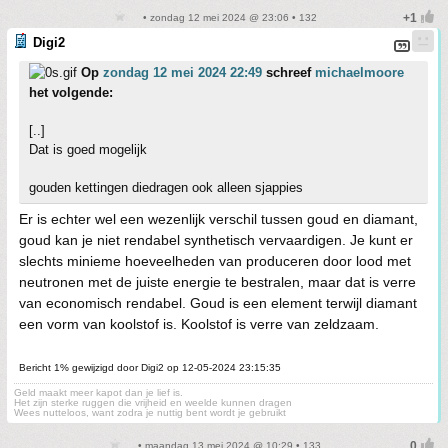
• zondag 12 mei 2024 @ 23:06 • 132
Digi2
Op
zondag 12 mei 2024 22:49
schreef
michaelmoore
het volgende:
[..]
Dat is goed mogelijk
gouden kettingen diedragen ook alleen sjappies
Er is echter wel een wezenlijk verschil tussen goud en diamant,
goud kan je niet rendabel synthetisch vervaardigen. Je kunt er
slechts minieme hoeveelheden van produceren door lood met
neutronen met de juiste energie te bestralen, maar dat is verre
van economisch rendabel. Goud is een element terwijl diamant
een vorm van koolstof is. Koolstof is verre van zeldzaam.
Bericht 1% gewijzigd door Digi2 op 12-05-2024 23:15:35
Geld maakt meer kapot dan je lief is.
Het zijn sterke ruggen die vrijheid en weelde kunnen dragen
Wees nutteloos, want zodra je nuttig bent wordt je gebruikt
• maandag 13 mei 2024 @ 10:29 • 133