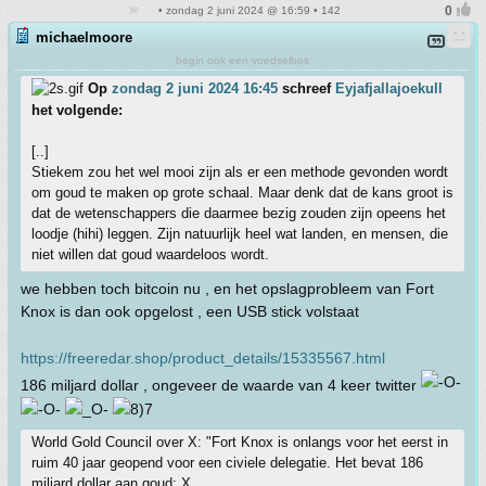
• zondag 2 juni 2024 @ 16:59 • 142
michaelmoore
begin ook een voedselbos
Op
zondag 2 juni 2024 16:45
schreef
Eyjafjallajoekull
het volgende:
[..]
Stiekem zou het wel mooi zijn als er een methode gevonden wordt
om goud te maken op grote schaal. Maar denk dat de kans groot is
dat de wetenschappers die daarmee bezig zouden zijn opeens het
loodje (hihi) leggen. Zijn natuurlijk heel wat landen, en mensen, die
niet willen dat goud waardeloos wordt.
we hebben toch bitcoin nu , en het opslagprobleem van Fort
Knox is dan ook opgelost , een USB stick volstaat
https://freeredar.shop/product_details/15335567.html
186 miljard dollar , ongeveer de waarde van 4 keer twitter
World Gold Council over X: "Fort Knox is onlangs voor het eerst in
ruim 40 jaar geopend voor een civiele delegatie. Het bevat 186
miljard dollar aan goud: X