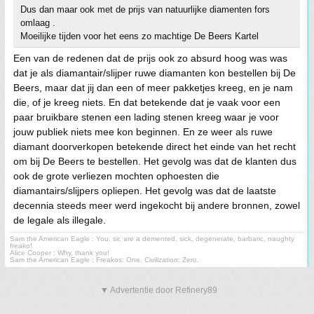
Dus dan maar ook met de prijs van natuurlijke diamenten fors
omlaag .
Moeilijke tijden voor het eens zo machtige De Beers Kartel
Een van de redenen dat de prijs ook zo absurd hoog was was
dat je als diamantair/slijper ruwe diamanten kon bestellen bij De
Beers, maar dat jij dan een of meer pakketjes kreeg, en je nam
die, of je kreeg niets. En dat betekende dat je vaak voor een
paar bruikbare stenen een lading stenen kreeg waar je voor
jouw publiek niets mee kon beginnen. En ze weer als ruwe
diamant doorverkopen betekende direct het einde van het recht
om bij De Beers te bestellen. Het gevolg was dat de klanten dus
ook de grote verliezen mochten ophoesten die
diamantairs/slijpers opliepen. Het gevolg was dat de laatste
decennia steeds meer werd ingekocht bij andere bronnen, zowel
de legale als illegale.
Sam the American Eagle : You, sir, are a demented, sick, degenerate, barbaric, naughty
freako!
Alice Cooper : Why, thank you!
Sam the American Eagle : Freakos: One. Civilization: Zero.
▼ Advertentie door Refinery89