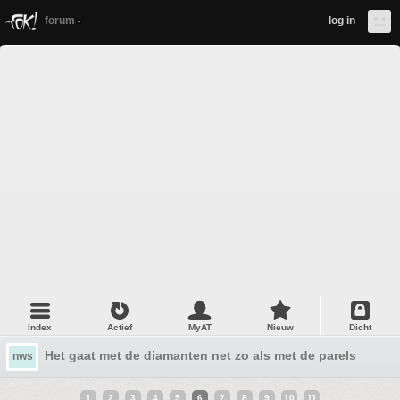
forum
log in
Index
Actief
MyAT
Nieuw
Dicht
Het gaat met de diamanten net zo als met de parels, niets
nws
1
2
3
4
5
6
7
8
9
10
11