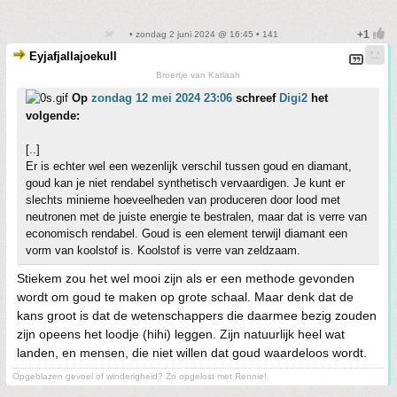
• zondag 2 juni 2024 @ 16:45 • 141
Eyjafjallajoekull
Broertje van Katlaah
Op
zondag 12 mei 2024 23:06
schreef
Digi2
het
volgende:
[..]
Er is echter wel een wezenlijk verschil tussen goud en diamant,
goud kan je niet rendabel synthetisch vervaardigen. Je kunt er
slechts minieme hoeveelheden van produceren door lood met
neutronen met de juiste energie te bestralen, maar dat is verre van
economisch rendabel. Goud is een element terwijl diamant een
vorm van koolstof is. Koolstof is verre van zeldzaam.
Stiekem zou het wel mooi zijn als er een methode gevonden
wordt om goud te maken op grote schaal. Maar denk dat de
kans groot is dat de wetenschappers die daarmee bezig zouden
zijn opeens het loodje (hihi) leggen. Zijn natuurlijk heel wat
landen, en mensen, die niet willen dat goud waardeloos wordt.
Opgeblazen gevoel of winderigheid? Zo opgelost met Rennie!