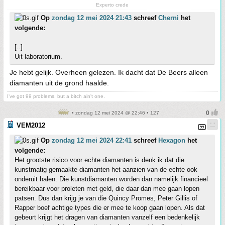
Experto crede
Op
zondag 12 mei 2024 21:43
schreef
Cherni
het
volgende:
[..]
Uit laboratorium.
Je hebt gelijk. Overheen gelezen. Ik dacht dat De Beers alleen
diamanten uit de grond haalde.
I've got 99 problems, but a bitch ain't one.
• zondag 12 mei 2024 @ 22:46 • 127
VEM2012
Op
zondag 12 mei 2024 22:41
schreef
Hexagon
het
volgende:
Het grootste risico voor echte diamanten is denk ik dat die
kunstmatig gemaakte diamanten het aanzien van de echte ook
onderuit halen. Die kunstdiamanten worden dan namelijk financieel
bereikbaar voor proleten met geld, die daar dan mee gaan lopen
patsen. Dus dan krijg je van die Quincy Promes, Peter Gillis of
Rapper boef achtige types die er mee te koop gaan lopen. Als dat
gebeurt krijgt het dragen van diamanten vanzelf een bedenkelijk