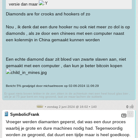
versie dan maar
Diamonds are for crooks and hookers of zo
Nou , ik denk dat een dure hooker nu ook niet meer zo dol is op
diamonds , als ze door een chinees met een computer naast
een kolenmijn in China gemaakt kunnen worden
Een echte diamond daar zit bloed van zwarte slaven aan, niet
gemaakt met een computer , dan kun je beter bitcoin kopen
Bericht 5% gewijzigd door michaelmoore op 02-06-2024 11:06:29
Er gaat niets boven lekker in de zon zitten in de achtertuin met een heel koud glas bier ,
als je al 75 jaar bent en nog gezond, laat ze maar lachen de sukkels
• zondag 2 juni 2024 @ 16:02 • 140
SymbolicFrank
Vroeger werden diamanten geperst, dat was een duur proces
waarbij je grote en dure machines nodig had. Tegenwoordig
worden ze gegroeid, dat duurt een tijdje maar is heel goedkoop.