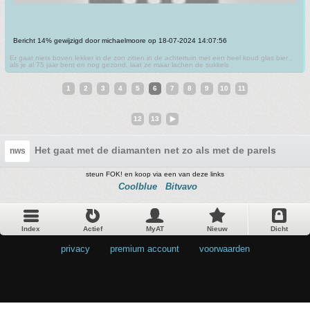
Bericht 14% gewijzigd door michaelmoore op 18-07-2024 14:07:56
Er gaat niets boven lekker in de zon zitten in de achtertuin met een heel koud glas bier ,
als je al 75 jaar bent en nog gezond, laat ze maar lachen de sukkels
1
2
3
4
5
6
7
8
9
10
11
12
13
Het gaat met de diamanten net zo als met de parels, niets
nws
steun FOK! en koop via een van deze links
Coolblue
Bitvavo
Index
Actief
MyAT
Nieuw
Dicht
privacy
•
premium account
•
voorwaarden