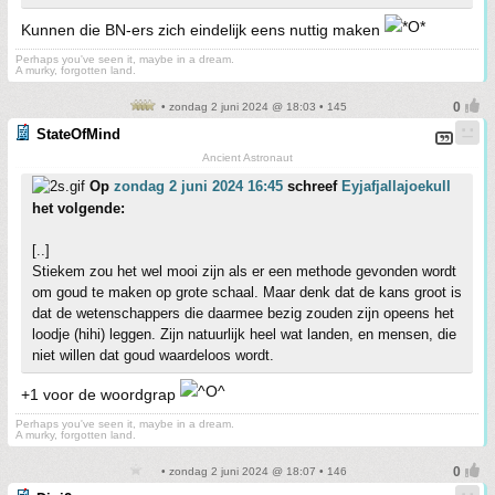
Kunnen die BN-ers zich eindelijk eens nuttig maken
Perhaps you've seen it, maybe in a dream.
A murky, forgotten land.
• zondag 2 juni 2024 @ 18:03 • 145
StateOfMind
Ancient Astronaut
Op
zondag 2 juni 2024 16:45
schreef
Eyjafjallajoekull
het volgende:
[..]
Stiekem zou het wel mooi zijn als er een methode gevonden wordt
om goud te maken op grote schaal. Maar denk dat de kans groot is
dat de wetenschappers die daarmee bezig zouden zijn opeens het
loodje (hihi) leggen. Zijn natuurlijk heel wat landen, en mensen, die
niet willen dat goud waardeloos wordt.
+1 voor de woordgrap
Perhaps you've seen it, maybe in a dream.
A murky, forgotten land.
• zondag 2 juni 2024 @ 18:07 • 146