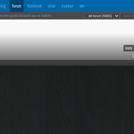
log
forum
fotoboek
chat
zoeken
dm
om een gratis account aan te maken
.
NWS
D