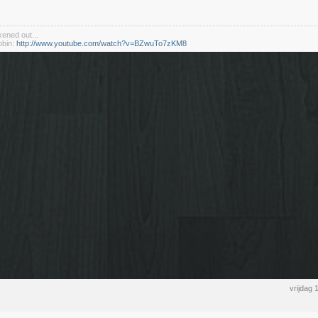
kened out...
obin:
http://www.youtube.com/watch?v=BZwuTo7zKM8
vrijdag 