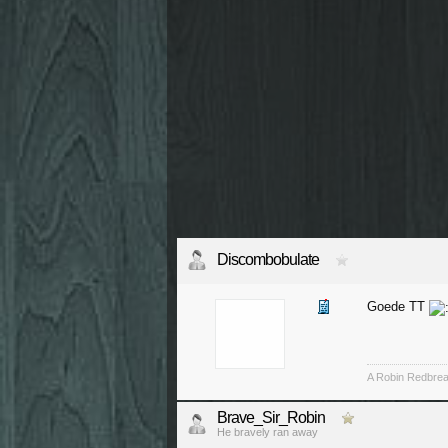
Discombobulate
Goede TT
A Robin Redbreas
Brave_Sir_Robin
He bravely ran away