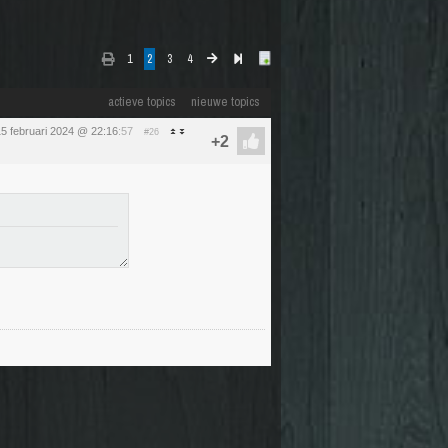
1
2
3
4
actieve topics
nieuwe topics
5 februari 2024 @ 22:16
:57
#26