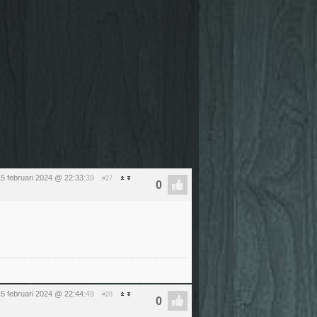
5 februari 2024 @ 22:33
:39
#27
5 februari 2024 @ 22:44
:49
#28