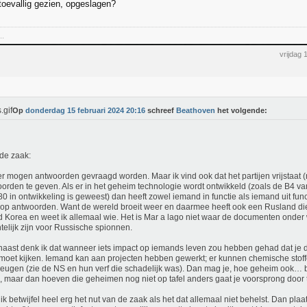
oevallig gezien, opgeslagen?
..
vrijdag 
Op
donderdag 15 februari 2024 20:16
schreef
Beathoven
het volgende:
de zaak:
 er mogen antwoorden gevraagd worden. Maar ik vind ook dat het partijen vrijstaat 
orden te geven. Als er in het geheim technologie wordt ontwikkeld (zoals de B4 van
80 in ontwikkeling is geweest) dan heeft zowel iemand in functie als iemand uit func
 op antwoorden. Want de wereld broeit weer en daarmee heeft ook een Rusland d
 Korea en weet ik allemaal wie. Het is Mar a lago niet waar de documenten onder
htelijk zijn voor Russische spionnen.
aast denk ik dat wanneer iets impact op iemands leven zou hebben gehad dat je da
moet kijken. Iemand kan aan projecten hebben gewerkt; er kunnen chemische stoffe
deugen (zie de NS en hun verf die schadelijk was). Dan mag je, hoe geheim ook… 
, maar dan hoeven die geheimen nog niet op tafel anders gaat je voorsprong door 
ik betwijfel heel erg het nut van de zaak als het dat allemaal niet behelst. Dan plaa