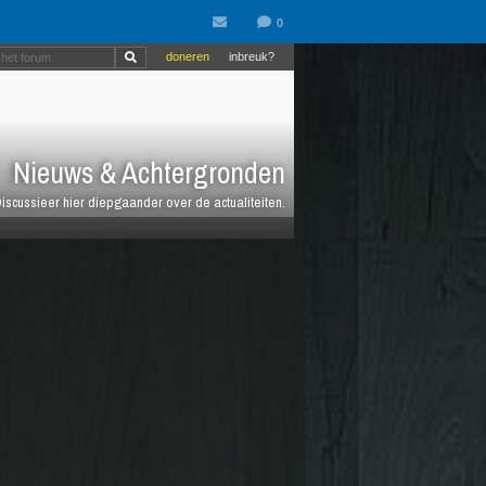
doneren
inbreuk?
Nieuws & Achtergronden
iscussieer hier diepgaander over de actualiteiten.