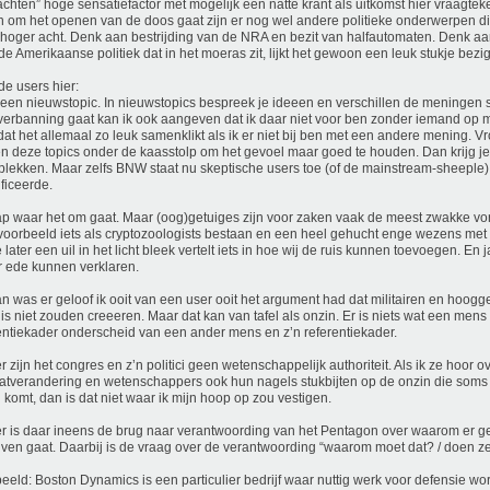
chten” hoge sensatiefactor met mogelijk een natte krant als uitkomst hier vraagteke
n om het openen van de doos gaat zijn er nog wel andere politieke onderwerpen die
hoger acht. Denk aan bestrijding van de NRA en bezit van halfautomaten. Denk a
de Amerikaanse politiek dat in het moeras zit, lijkt het gewoon een leuk stukje bezi
de users hier:
s een nieuwstopic. In nieuwstopics bespreek je ideeen en verschillen de meningen s
erbanning gaat kan ik ook aangeven dat ik daar niet voor ben zonder iemand op mi
dat het allemaal zo leuk samenklikt als ik er niet bij ben met een andere mening. 
n deze topics onder de kaasstolp om het gevoel maar goed te houden. Dan krijg je
lekken. Maar zelfs BNW staat nu skeptische users toe (of de mainstream-sheeple
ificeerde.
ap waar het om gaat. Maar (oog)getuiges zijn voor zaken vaak de meest zwakke vo
jvoorbeeld iets als cryptozoologists bestaan en een heel gehucht enge wezens met
 later een uil in het licht bleek vertelt iets in hoe wij de ruis kunnen toevoegen. En
 ede kunnen verklaren.
n was er geloof ik ooit van een user ooit het argument had dat militairen en hoogge
uis niet zouden creeeren. Maar dat kan van tafel als onzin. Er is niets wat een mens
entiekader onderscheid van een ander mens en z’n referentiekader.
r zijn het congres en z’n politici geen wetenschappelijk authoriteit. Als ik ze hoor o
atverandering en wetenschappers ook hun nagels stukbijten op de onzin die soms i
 komt, dan is dat niet waar ik mijn hoop op zou vestigen.
r is daar ineens de brug naar verantwoording van het Pentagon over waarom er gel
jven gaat. Daarbij is de vraag over de verantwoording “waarom moet dat? / doen ze
eeld: Boston Dynamics is een particulier bedrijf waar nuttig werk voor defensie wor