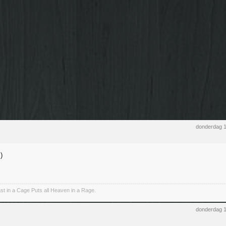
donderdag 1
t in a Cage Puts all Heaven in a Rage.
donderdag 1