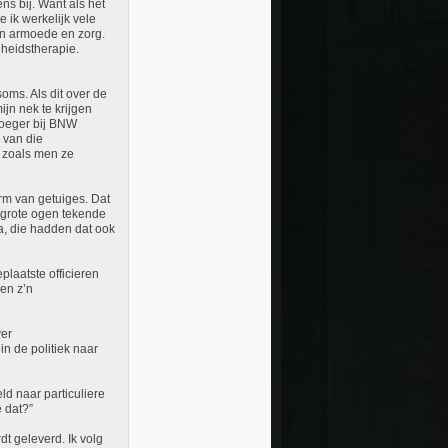
ns bij. Want als het
 ik werkelijk vele
an armoede en zorg.
gheidstherapie.
oms. Als dit over de
jn nek te krijgen
Vroeger bij BNW
 van die
) zoals men ze
rm van getuiges. Dat
 grote ogen tekende
 ja, die hadden dat ook
plaatste officieren
 en z’n
ver
n de politiek naar
d naar particuliere
 dat?”
dt geleverd. Ik volg