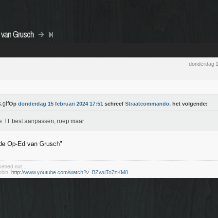
 van Grusch
donderdag 1
Op
donderdag 15 februari 2024 17:51
schreef
Straatcommando.
het volgende:
e TT best aanpassen, roep maar
de Op-Ed van Grusch"
kened out...
obin:
http://www.youtube.com/watch?v=BZwuTo7zKM8