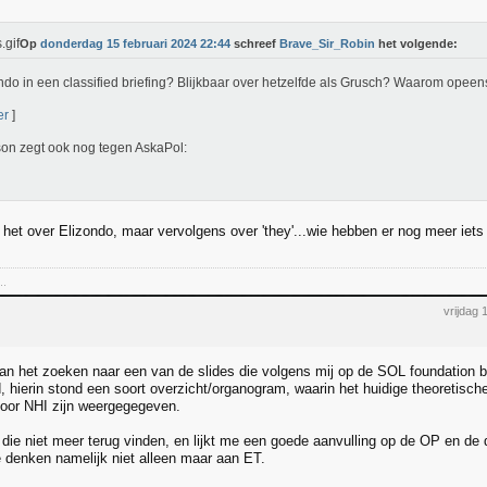
Op
donderdag 15 februari 2024 22:44
schreef
Brave_Sir_Robin
het volgende:
ndo in een classified briefing? Blijkbaar over hetzelfde als Grusch? Waarom opeen
er
]
son zegt ook nog tegen AskaPol:
t het over Elizondo, maar vervolgens over 'they'...wie hebben er nog meer iet
..
vrijdag 
an het zoeken naar een van de slides die volgens mij op de SOL foundation b
, hierin stond een soort overzicht/organogram, waarin het huidige theoretisc
voor NHI zijn weergegegeven.
 die niet meer terug vinden, en lijkt me een goede aanvulling op de OP en de d
 denken namelijk niet alleen maar aan ET.