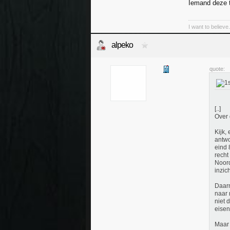
Iemand deze t
I want to believe.
alpeko
quote:
[..]
Over 
Kijk,
antwo
eind 
recht
Noord
inzic
Daarn
naar 
niet 
eisen
Maar 