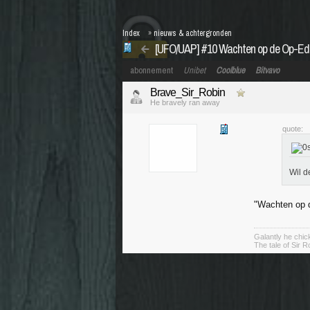
Index
»
nieuws & achtergronden
[UFO/UAP] #10 Wachten op de Op-Ed
abonnement
Unibet
Coolblue
Bitvavo
Brave_Sir_Robin
He bravely ran away
quote:
Wil d
"Wachten op 
Galantly he chic
The tale of Sir R