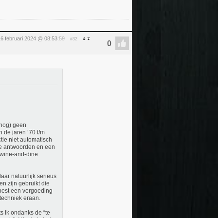
16 februari 2024 @ 08:53
:59
#32
(nog) geen
 de jaren ‘70 t/m
tie niet automatisch
ie antwoorden en een
 wine-and-dine
ar natuurlijk serieus
n zijn gebruikt die
best een vergoeding
techniek eraan.
ts ik ondanks de “te