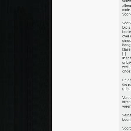
verwa
allee
male 
Voor 
Voor 
Dit i
boekv
over 
ginge
hangp
klass
[..]
Ik sn
er bi
welke
onder
En da
die r
refer
Verde
klima
voren
Verde
bedri
Voorb