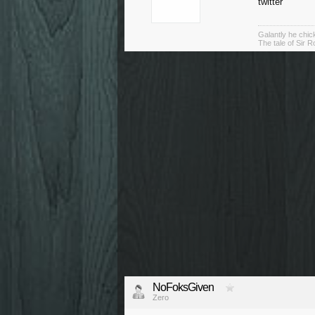
twitter
Galantly he chic
The tale of Sir R
NoFoksGiven
Zero