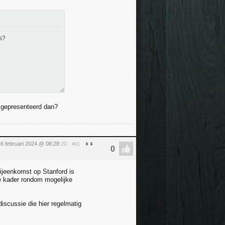
s?
s gepresenteerd dan?
16 februari 2024 @ 08:28
:20
#31
ijeenkomst op Stanford is
he kader rondom mogelijke
iscussie die hier regelmatig