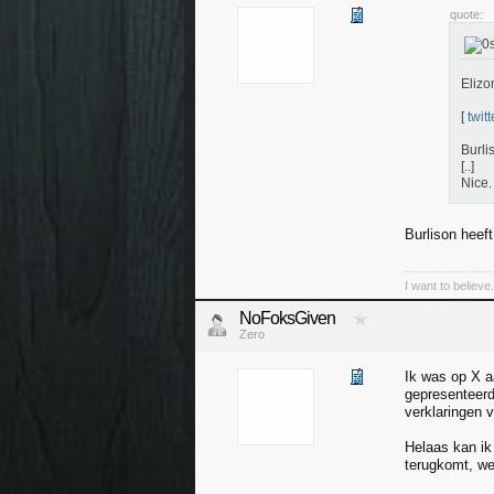
quote:
Elizo
[
twitt
Burli
[..]
Nice.
Burlison heef
I want to believe.
NoFoksGiven
Zero
Ik was op X a
gepresenteerd
verklaringen 
Helaas kan ik
terugkomt, we