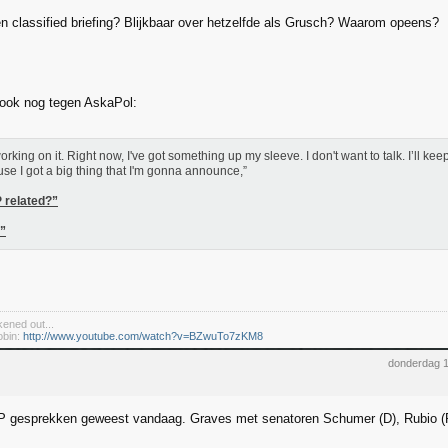
en classified briefing? Blijkbaar over hetzelfde als Grusch? Waarom opeens?
 ook nog tegen AskaPol:
working on it. Right now, I've got something up my sleeve. I don't want to talk. I’ll ke
se I got a big thing that I'm gonna announce,”
 related?”
”
kened out...
obin:
http://www.youtube.com/watch?v=BZwuTo7zKM8
donderdag 1
 gesprekken geweest vandaag. Graves met senatoren Schumer (D), Rubio (R)