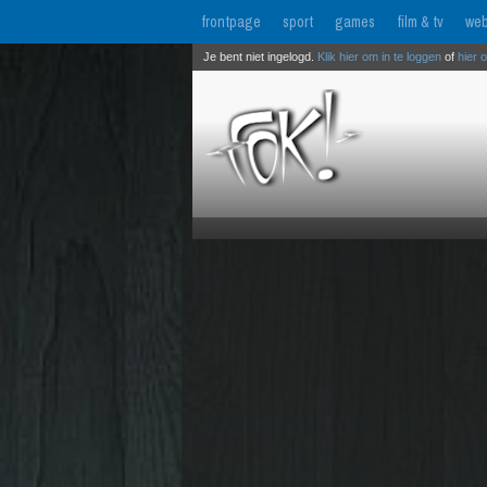
frontpage
sport
games
film & tv
web
Je bent niet ingelogd.
Klik hier om in te loggen
of
hier 