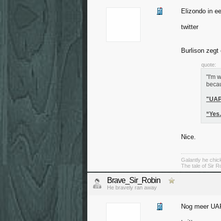
Elizondo in e
twitter
Burlison zegt
quote:
"I'm 
becau
"UAP
“Yes.
Nice.
Galantly he chic
The tale of Sir R
Brave_Sir_Robin
He bravely ran away
Nog meer UAP