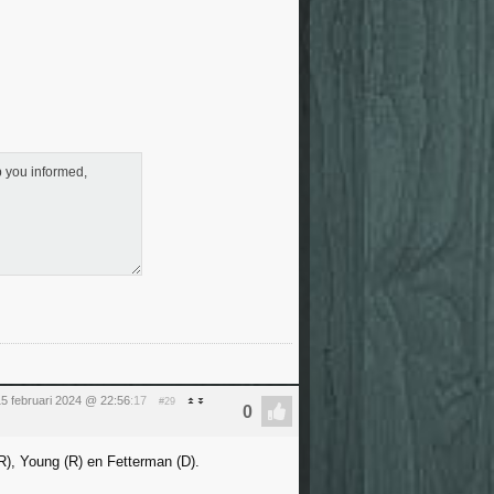
ep you informed,
5 februari 2024 @ 22:56
:17
#29
, Young (R) en Fetterman (D).