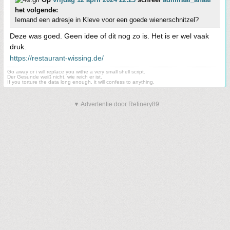
het volgende:
Iemand een adresje in Kleve voor een goede wienerschnitzel?
Deze was goed. Geen idee of dit nog zo is. Het is er wel vaak
druk.
https://restaurant-wissing.de/
Go away or i will replace you withe a very small shell script.
Der Gesunde weiß nicht, wie reich er ist.
If you torture the data long enough, it will confess to anything.
▼ Advertentie door Refinery89