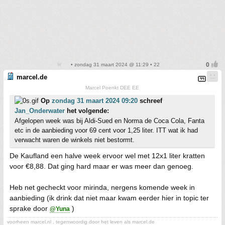
• zondag 31 maart 2024 @ 11:29 • 22
marcel.de
Marcel Poenkt DEE EE
Op
zondag 31 maart 2024 09:20
schreef
Jan_Onderwater
het volgende:
Afgelopen week was bij Aldi-Sued en Norma de Coca Cola, Fanta
etc in de aanbieding voor 69 cent voor 1,25 liter. ITT wat ik had
verwacht waren de winkels niet bestormt.
De Kaufland een halve week ervoor wel met 12x1 liter kratten
voor €8,88. Dat ging hard maar er was meer dan genoeg.
Heb net gecheckt voor mirinda, nergens komende week in
aanbieding (ik drink dat niet maar kwam eerder hier in topic ter
sprake door
)
@Yuna
voorheen marcel.nl , tegenwoordig door het leven als marcel.de