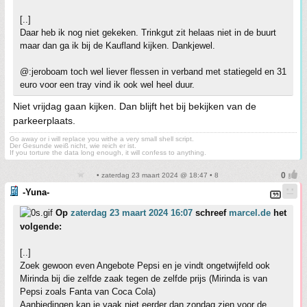
[..]
Daar heb ik nog niet gekeken. Trinkgut zit helaas niet in de buurt
maar dan ga ik bij de Kaufland kijken. Dankjewel.
@:jeroboam toch wel liever flessen in verband met statiegeld en 31
euro voor een tray vind ik ook wel heel duur.
Niet vrijdag gaan kijken. Dan blijft het bij bekijken van de
parkeerplaats.
Go away or i will replace you withe a very small shell script.
Der Gesunde weiß nicht, wie reich er ist.
If you torture the data long enough, it will confess to anything.
• zaterdag 23 maart 2024 @ 18:47 • 8
-Yuna-
Op
zaterdag 23 maart 2024 16:07
schreef
marcel.de
het
volgende:
[..]
Zoek gewoon even Angebote Pepsi en je vindt ongetwijfeld ook
Mirinda bij die zelfde zaak tegen de zelfde prijs (Mirinda is van
Pepsi zoals Fanta van Coca Cola)
Aanbiedingen kan je vaak niet eerder dan zondag zien voor de