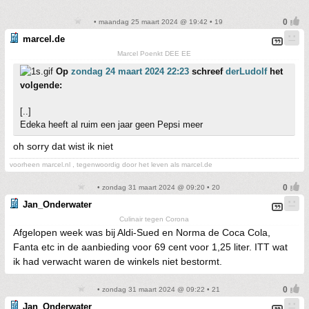
• maandag 25 maart 2024 @ 19:42 • 19
marcel.de
Marcel Poenkt DEE EE
Op
zondag 24 maart 2024 22:23
schreef
derLudolf
het
volgende:
[..]
Edeka heeft al ruim een jaar geen Pepsi meer
oh sorry dat wist ik niet
voorheen marcel.nl , tegenwoordig door het leven als marcel.de
• zondag 31 maart 2024 @ 09:20 • 20
Jan_Onderwater
Culinair tegen Corona
Afgelopen week was bij Aldi-Sued en Norma de Coca Cola,
Fanta etc in de aanbieding voor 69 cent voor 1,25 liter. ITT wat
ik had verwacht waren de winkels niet bestormt.
• zondag 31 maart 2024 @ 09:22 • 21
Jan_Onderwater