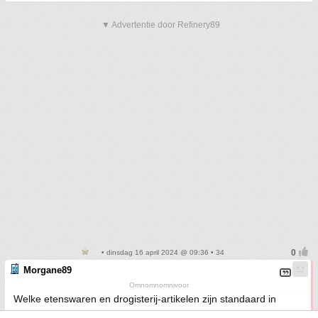
▼ Advertentie door Refinery89
• dinsdag 16 april 2024 @ 09:36 • 34
Morgane89
Omnomnomnivoor
Welke etenswaren en drogisterij-artikelen zijn standaard in
Duitsland (veel) goedkoper? Ik was een tijdje geleden met