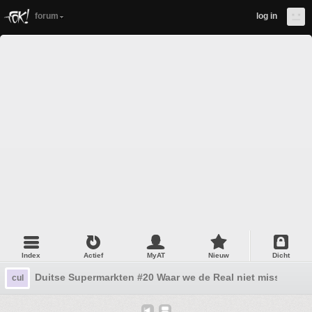
forum
log in
Index
Actief
MyAT
Nieuw
Dicht
Duitse Supermarkten #20 Waar we de Real niet missen
cul