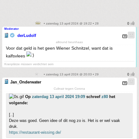
• zaterdag 13 april 2024 @ 19:22 • 28
Moderator
derLudolf
allround beunhaas
Voor dat geld is het geen Wiener Schnitzel, want dat is
kalfsvlees
Kranplätze müssen verdichtet sein
• zaterdag 13 april 2024 @ 20:03 • 29
Jan_Onderwater
Culinair tegen Corona
Op
zaterdag 13 april 2024 19:09
schreef
z80
het
volgende:
[..]
Deze was goed. Geen idee of dit nog zo is. Het is er wel vaak
druk.
https://restaurant-wissing.de/