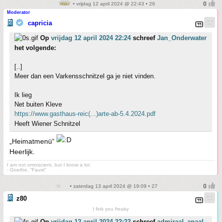
• vrijdag 12 april 2024 @ 22:43 • 26
Moderator
capricia
Op
vrijdag 12 april 2024 22:24
schreef
Jan_Onderwater
het volgende:
[..]
Meer dan een Varkensschnitzel ga je niet vinden.
Ik lieg
Net buiten Kleve
https://www.gasthaus-reic(...)arte-ab-5.4.2024.pdf
Heeft Wiener Schnitzel
„Heimatmenü“
Heerlijk.
I am not omniscient, but I know a lot.
- Goethe, “Faust”
• zaterdag 13 april 2024 @ 19:09 • 27
z80
I fink you freaky
Op
vrijdag 12 april 2024 22:23
schreef
admiraal_anaal