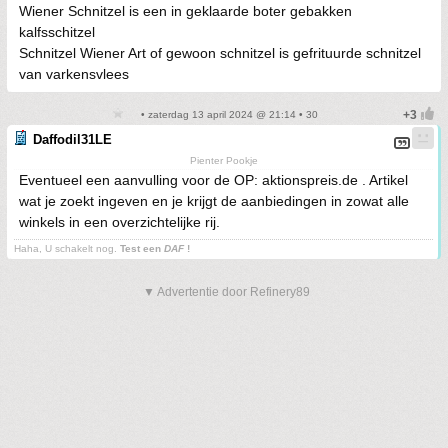
Wiener Schnitzel is een in geklaarde boter gebakken
kalfsschitzel
Schnitzel Wiener Art of gewoon schnitzel is gefrituurde schnitzel
van varkensvlees
• zaterdag 13 april 2024 @ 21:14 • 30
Daffodil31LE
Pienter Pookje
Eventueel een aanvulling voor de OP: aktionspreis.de . Artikel
wat je zoekt ingeven en je krijgt de aanbiedingen in zowat alle
winkels in een overzichtelijke rij.
Haha, U schakelt nog.
Test een
DAF
!
▼ Advertentie door Refinery89