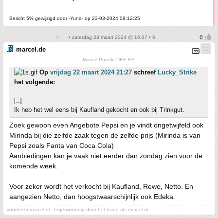
Bericht 5% gewijzigd door -Yuna- op 23-03-2024 08:12:25
• zaterdag 23 maart 2024 @ 16:07 • 6
marcel.de
Marcel Poenkt DEE EE
Op
vrijdag 22 maart 2024 21:27
schreef
Lucky_Strike
het volgende:
[..]
Ik heb het wel eens bij Kaufland gekocht en ook bij Trinkgut.
Zoek gewoon even Angebote Pepsi en je vindt ongetwijfeld ook
Mirinda bij die zelfde zaak tegen de zelfde prijs (Mirinda is van
Pepsi zoals Fanta van Coca Cola)
Aanbiedingen kan je vaak niet eerder dan zondag zien voor de
komende week.
Voor zeker wordt het verkocht bij Kaufland, Rewe, Netto. En
aangezien Netto, dan hoogstwaarschijnlijk ook Edeka.
voorheen marcel.nl , tegenwoordig door het leven als marcel.de