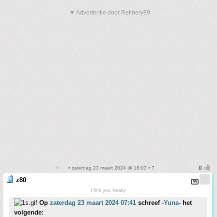
▼ Advertentie door Refinery89
• zaterdag 23 maart 2024 @ 18:03 • 7
z80
I fink you freaky
Op
zaterdag 23 maart 2024 07:41
schreef
-Yuna-
het
volgende: