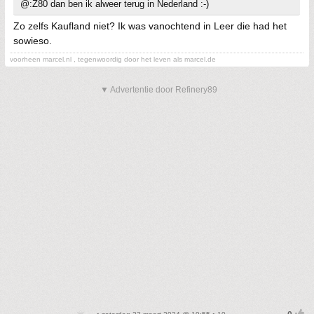
@:Z80 dan ben ik alweer terug in Nederland :-)
Zo zelfs Kaufland niet? Ik was vanochtend in Leer die had het
sowieso.
voorheen marcel.nl , tegenwoordig door het leven als marcel.de
▼ Advertentie door Refinery89