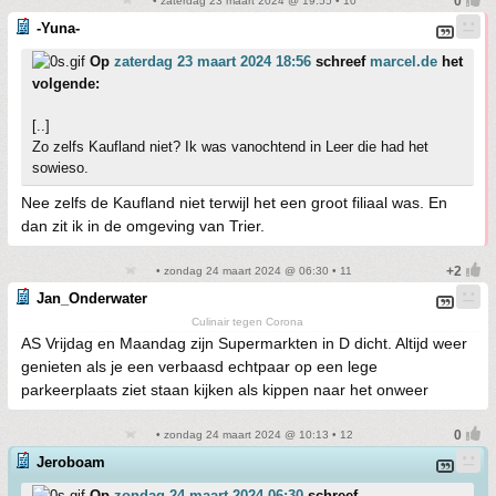
• zaterdag 23 maart 2024 @ 19:55 • 10
-Yuna-
Op
zaterdag 23 maart 2024 18:56
schreef
marcel.de
het
volgende:
[..]
Zo zelfs Kaufland niet? Ik was vanochtend in Leer die had het
sowieso.
Nee zelfs de Kaufland niet terwijl het een groot filiaal was. En
dan zit ik in de omgeving van Trier.
• zondag 24 maart 2024 @ 06:30 • 11
Jan_Onderwater
Culinair tegen Corona
AS Vrijdag en Maandag zijn Supermarkten in D dicht. Altijd weer
genieten als je een verbaasd echtpaar op een lege
parkeerplaats ziet staan kijken als kippen naar het onweer
• zondag 24 maart 2024 @ 10:13 • 12
Jeroboam
Op
zondag 24 maart 2024 06:30
schreef