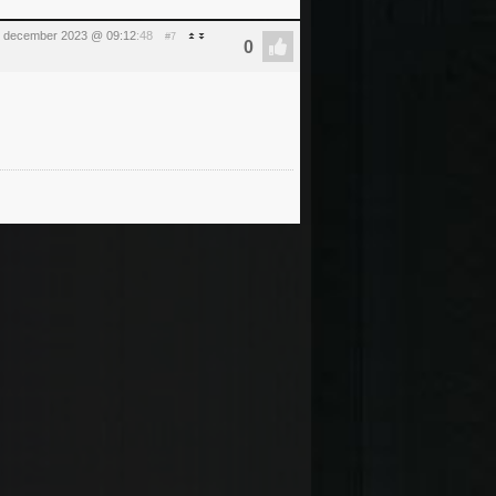
 december 2023 @ 09:12
:48
#7