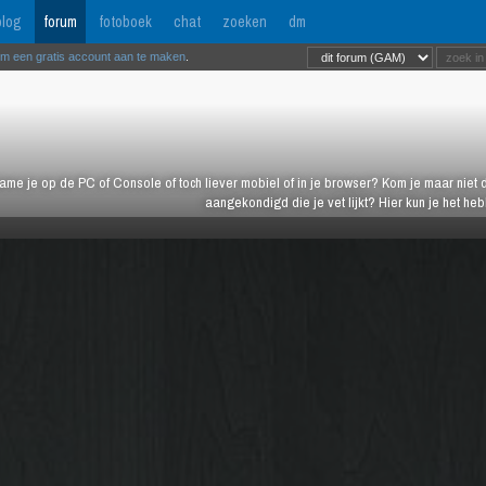
log
forum
fotoboek
chat
zoeken
dm
om een gratis account aan te maken
.
ame je op de PC of Console of toch liever mobiel of in je browser? Kom je maar niet d
aangekondigd die je vet lijkt? Hier kun je het h