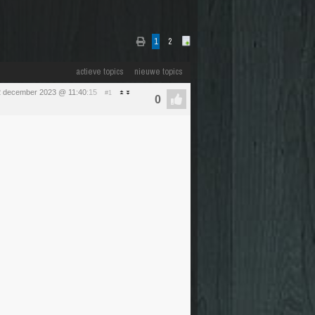
1
2
actieve topics
nieuwe topics
2 december 2023 @ 11:40
:15
#1