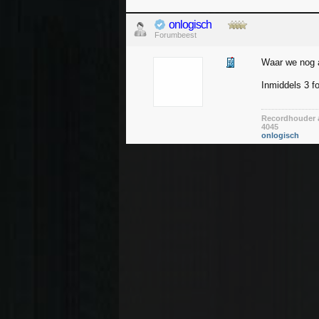
onlogisch
Forumbeest
Waar we nog a
Inmiddels 3 f
Recordhouder a
4045
onlogisch