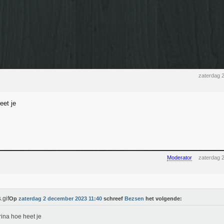
zaterdag 
eet je
Moderator
zaterdag 
Op
zaterdag 2 december 2023 11:40
schreef
Bezsen
het volgende:
ina hoe heet je