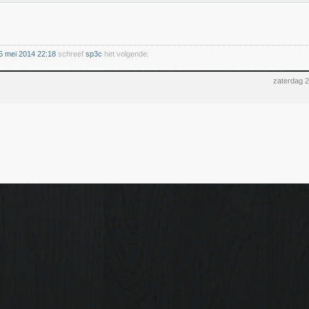
5 mei 2014 22:18
schreef
sp3c
het volgende:
zaterdag 