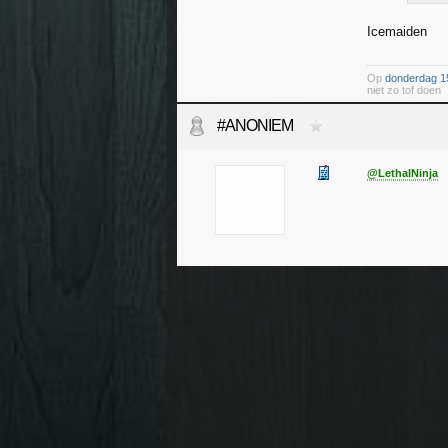
Icemaiden
Op
donderdag 1
niet zo tof doen
#ANONIEM
@LethalNinja