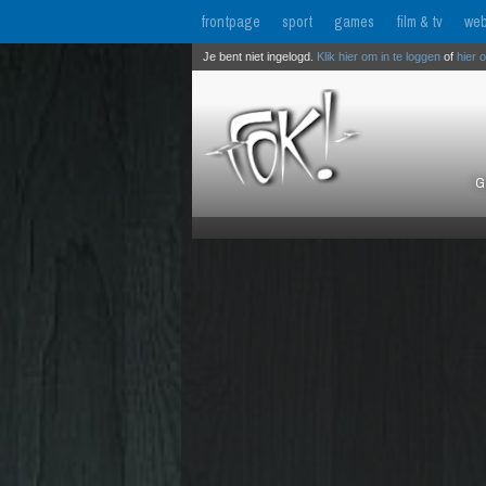
frontpage
sport
games
film & tv
web
Je bent niet ingelogd.
Klik hier om in te loggen
of
hier 
G