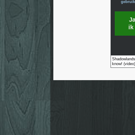
gebruik
J
ik
Shadowlands 
know! (video