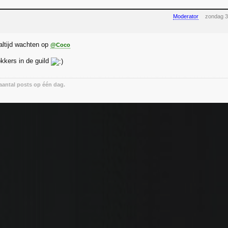
Moderator
zondag 3
ltijd wachten op
@Coco
okkers in de guild
antal posts op één dag.