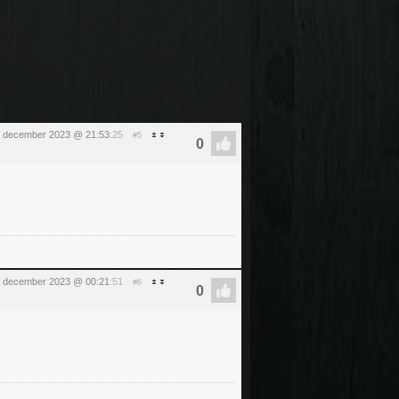
2 december 2023 @ 21:53
:25
#5
 december 2023 @ 00:21
:51
#6