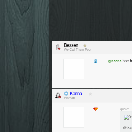
Bezsen
We Call Them Poor
hoe h
@Karina
Karina
Woman
quote:
@:kar