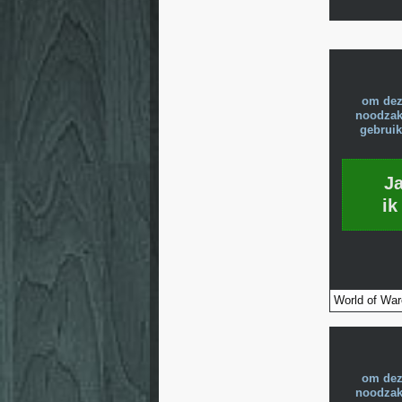
om dez
noodzake
gebruik
J
ik
World of War
om dez
noodzake