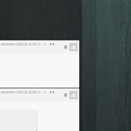
2 december 2023 @ 11:40
:28
#2
2 december 2023 @ 11:48
:05
#3