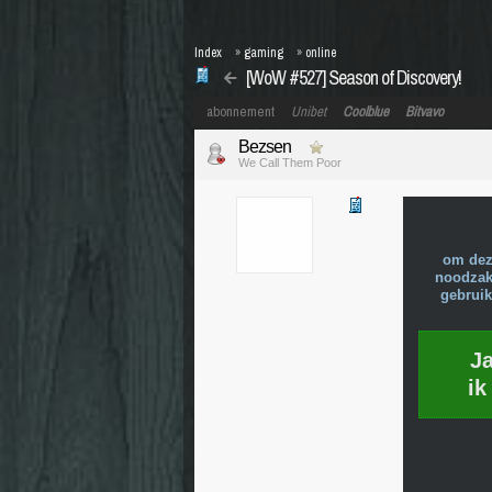
Index
»
gaming
»
online
[WoW #527] Season of Discovery!
abonnement
Unibet
Coolblue
Bitvavo
Bezsen
We Call Them Poor
om dez
noodzake
gebruik
J
ik