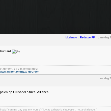
Moderator / Redactie FP
zaterdag 
l huntard
t dingen, da's machtig mooi
/www.twitch.tv/drizzt_dourden
zondag 3
elen op Crusader Strike, Alliance
I said "can my day get any worse?" it was a rhetorical question, not a challenge."