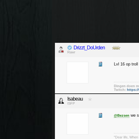
Drizzt_DoUrden
Rawr
Lvl 16 op trol
Dingen doen me
Twitch:
https:/
Isabeau
ISFP
we sp
@Bezsen
"Dear life, When 