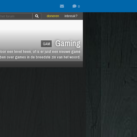
doneren
inbreuk?
Gaming
GAM
oor een level heen, of is er juist een nieuwe game
ebben over games in de breedste zin van het woord.