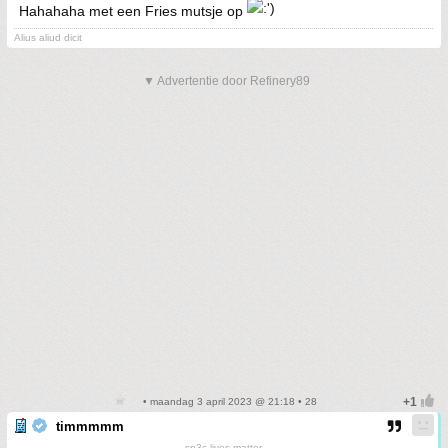
Hahahaha met een Fries mutsje op
Alius aliud dicit
▼ Advertentie door Refinery89
• maandag 3 april 2023 @ 21:18 • 28
timmmmm
sp3c lives matter