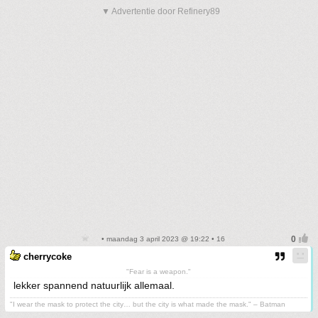
▼ Advertentie door Refinery89
• maandag 3 april 2023 @ 19:22 • 16
cherrycoke
"Fear is a weapon."
lekker spannend natuurlijk allemaal.
"I wear the mask to protect the city… but the city is what made the mask." – Batman