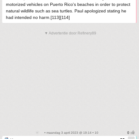
motorized vehicles on Puerto Rico's beaches in order to protect
natural wildlife such as sea turtles. Paul apologized stating he
had intended no harm.[113][114]
▼ Advertentie door Refinery89
• maandag 3 april 2023 @ 19:14 • 10