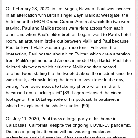
On February 23, 2020, in Las Vegas, Nevada, Paul was involved
in an altercation with British singer Zayn Malik at Westgate, the
hotel near the MGM Grand Garden Arena at which the two were
staying. Paul and Malik's rooms were right across from each
other and when Paul's older brother, Logan, went to Paul's hotel
room, an argument broke out between Malik and Paul because
Paul believed Malik was using a rude tone. Following the
interaction, Paul posted about it on Twitter, which drew attention
from Malik's girlfriend and American model Gigi Hadid. Paul later
deleted his tweets which criticized Malik and then posted
another tweet stating that he tweeted about the incident since he
was drunk, acknowledging the fact in a tweet later in the day,
writing, "someone needs to take my phone when i'm drunk
because I am a fucking idiot".[89] Logan released the video
footage on the 161st episode of his podcast, Impaulsive, in
which he explained the whole situation.[90]
On July 11, 2020, Paul threw a large party at his home in
Calabasas, California, despite the ongoing COVID-19 pandemic.
Dozens of people attended without wearing masks and