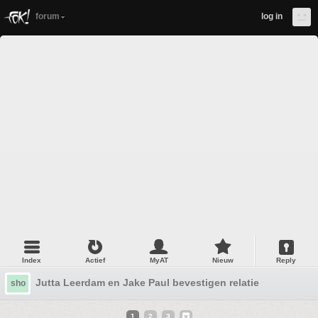
forum
log in
Index
Actief
MyAT
Nieuw
Reply
Jutta Leerdam en Jake Paul bevestigen relatie
sho
1
2
3