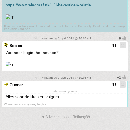
https://www.telegraaf.nl/(...)l-bevestigen-relatie
Ik noem een Tony van Heemschut,een Loeki Knol,een Brammetje Biesterveld en natuurlijk
een Japie Stobbe !
• maandag 3 april 2023 @ 19:02 • 2
Socios
Wanneer begint het neuken?
• maandag 3 april 2023 @ 19:03 • 3
Gunner
#teamkroegenlos
Alles voor de likes en volgers.
Where law ends, tyrrany begins.
▼ Advertentie door Refinery89