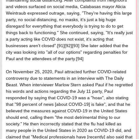
maintaining social distancing. After complaints from neighbors
and videos surfaced on social media, Calabasas mayor Alicia
Weintraub expressed outrage, saying, "They're having this large
party, no social distancing, no masks, it’s just a big huge
disregard for everything that everybody is trying to do to get
things back to functioning." She continued, saying, "It's really just
a party acting like COVID does not exist, it's acting that
businesses aren't closed".[91][92][93] She later added that the
city was looking into "all of our options" regarding penalties for
Paul and the attendees of the party.[94]
On November 25, 2020, Paul attracted further COVID-related
controversy due to statements in an interview with The Daily
Beast. When interviewer Marlow Stern asked Paul if he regretted
his words and actions regarding the July 11 party, Paul
responded by saying that COVID-19 was a "hoax", also stating
that "98 percent of news [about COVID-19] is fake", and that he
believed the measures against COVID-19 in the United States
should end, calling them "the most detrimental thing to our
society." He then incorrectly stated that the flu had killed as
many people in the United States in 2020 as COVID-19 did, and
claimed that "Medical professionals have [recently] also said that