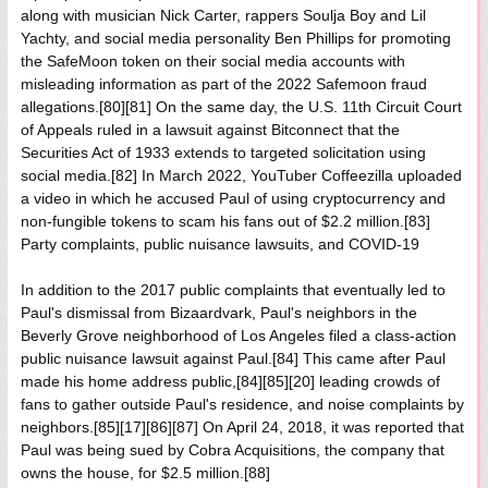
along with musician Nick Carter, rappers Soulja Boy and Lil
Yachty, and social media personality Ben Phillips for promoting
the SafeMoon token on their social media accounts with
misleading information as part of the 2022 Safemoon fraud
allegations.[80][81] On the same day, the U.S. 11th Circuit Court
of Appeals ruled in a lawsuit against Bitconnect that the
Securities Act of 1933 extends to targeted solicitation using
social media.[82] In March 2022, YouTuber Coffeezilla uploaded
a video in which he accused Paul of using cryptocurrency and
non-fungible tokens to scam his fans out of $2.2 million.[83]
Party complaints, public nuisance lawsuits, and COVID-19
In addition to the 2017 public complaints that eventually led to
Paul's dismissal from Bizaardvark, Paul's neighbors in the
Beverly Grove neighborhood of Los Angeles filed a class-action
public nuisance lawsuit against Paul.[84] This came after Paul
made his home address public,[84][85][20] leading crowds of
fans to gather outside Paul's residence, and noise complaints by
neighbors.[85][17][86][87] On April 24, 2018, it was reported that
Paul was being sued by Cobra Acquisitions, the company that
owns the house, for $2.5 million.[88]