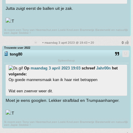
Jutta zuigt eerst de ballen uit je zak.
Ik noem een Tony van Heemschut,een Loeki Knol,een Brammetje Biesterveld en natuurlijk
een Japie Stobbe !
• maandag 3 april 2023 @ 19:43 • 20
Trouwste user 2022
tong80
Spleenheup
Op
maandag 3 april 2023 19:03
schreef
Jahr00n
het
volgende:
Op goede mannensmaak kan ik haar niet betrappen
Wat een zwerver weer dit.
Moet je eens googlen. Lekker strafblad en Trumpaanhanger.
Ik noem een Tony van Heemschut,een Loeki Knol,een Brammetje Biesterveld en natuurlijk
een Japie Stobbe !