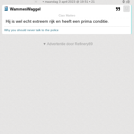
• maandag 3 april 2023 @ 19:51 • 21
WammesWaggel
Ciao Matteo
Hij is wel echt extreem rijk en heeft een prima conditie.
Why you should never talk to the police
▼ Advertentie door Refinery89