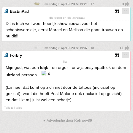
• maandag 3 april 2023 @ 19:26 • 17
BasEnAad
, die clown en die acrobaat!
Dit is toch wel weer heerlijk shownieuws voor het
schaatswereldje, eerst Marcel en Melissa die gaan trouwen en
nu dit!!!
• maandag 3 april 2023 @ 19:37 • 18
Forbry
Tja ...
Mijn god, wat een lelijk - en erger - onwijs onsympathiek en dom
uitziend persoon...
(En nee, dat komt op zich niet door de tattoos (inclusief op
gezicht), want die heeft Post Malone ook (inclusief op gezicht)
en dat lijkt mij juist wel een schatje).
Tails tell tales
▼ Advertentie door Refinery89