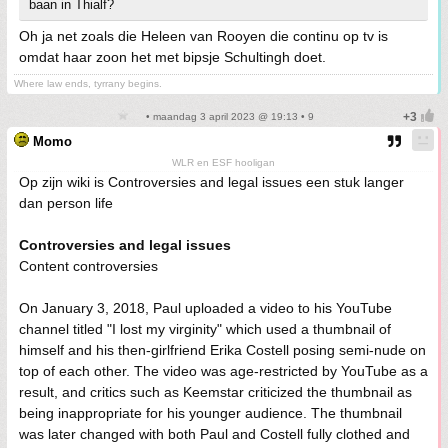
baan in Thialf?
Oh ja net zoals die Heleen van Rooyen die continu op tv is
omdat haar zoon het met bipsje Schultingh doet.
Where law ends, tyrrany begins.
• maandag 3 april 2023 @ 19:13 • 9
Momo
WLR en ESF hooligan
Op zijn wiki is Controversies and legal issues een stuk langer
dan person life
Controversies and legal issues
Content controversies
On January 3, 2018, Paul uploaded a video to his YouTube
channel titled "I lost my virginity" which used a thumbnail of
himself and his then-girlfriend Erika Costell posing semi-nude on
top of each other. The video was age-restricted by YouTube as a
result, and critics such as Keemstar criticized the thumbnail as
being inappropriate for his younger audience. The thumbnail
was later changed with both Paul and Costell fully clothed and