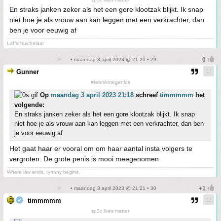
En straks janken zeker als het een gore klootzak blijkt. Ik snap
niet hoe je als vrouw aan kan leggen met een verkrachter, dan
ben je voor eeuwig af
Laffe huichelaar
• maandag 3 april 2023 @ 21:20 • 29
Gunner
#teamkroegenlos
Op
maandag 3 april 2023 21:18
schreef
timmmmm
het
volgende:
En straks janken zeker als het een gore klootzak blijkt. Ik snap
niet hoe je als vrouw aan kan leggen met een verkrachter, dan ben
je voor eeuwig af
Het gaat haar er vooral om om haar aantal insta volgers te
vergroten. De grote penis is mooi meegenomen
Where law ends, tyrrany begins.
• maandag 3 april 2023 @ 21:21 • 30
timmmmm
sp3c lives matter