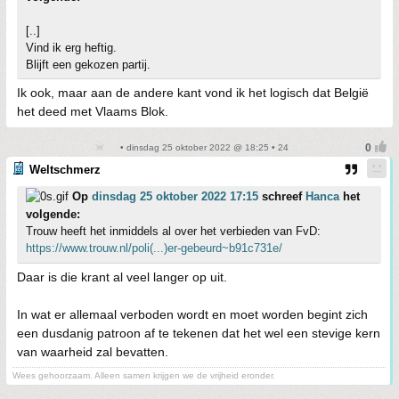
[..]
Vind ik erg heftig.
Blijft een gekozen partij.
Ik ook, maar aan de andere kant vond ik het logisch dat België
het deed met Vlaams Blok.
• dinsdag 25 oktober 2022 @ 18:25 • 24
Weltschmerz
Op
dinsdag 25 oktober 2022 17:15
schreef
Hanca
het
volgende:
Trouw heeft het inmiddels al over het verbieden van FvD:
https://www.trouw.nl/poli(...)er-gebeurd~b91c731e/
Daar is die krant al veel langer op uit.
In wat er allemaal verboden wordt en moet worden begint zich
een dusdanig patroon af te tekenen dat het wel een stevige kern
van waarheid zal bevatten.
Wees gehoorzaam. Alleen samen krijgen we de vrijheid eronder.