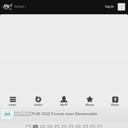
forum
log in
Index
Actief
MyAT
Nieuw
Reply
FvD #212 Forum voor Democratie
pol
CENTRAAL
1
2
3
4
5
6
7
8
9
10