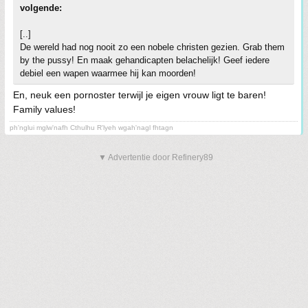
volgende:
[..]
De wereld had nog nooit zo een nobele christen gezien. Grab them
by the pussy! En maak gehandicapten belachelijk! Geef iedere
debiel een wapen waarmee hij kan moorden!
En, neuk een pornoster terwijl je eigen vrouw ligt te baren!
Family values!
ph'nglui mglw'nafh Cthulhu R'lyeh wgah'nagl fhtagn
▼ Advertentie door Refinery89