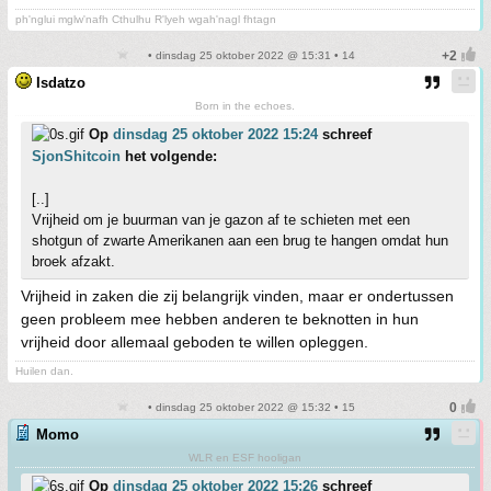
ph'nglui mglw'nafh Cthulhu R'lyeh wgah'nagl fhtagn
• dinsdag 25 oktober 2022 @ 15:31 • 14
Isdatzo
Born in the echoes.
Op
dinsdag 25 oktober 2022 15:24
schreef
SjonShitcoin
het volgende:
[..]
Vrijheid om je buurman van je gazon af te schieten met een
shotgun of zwarte Amerikanen aan een brug te hangen omdat hun
broek afzakt.
Vrijheid in zaken die zij belangrijk vinden, maar er ondertussen
geen probleem mee hebben anderen te beknotten in hun
vrijheid door allemaal geboden te willen opleggen.
Huilen dan.
• dinsdag 25 oktober 2022 @ 15:32 • 15
Momo
WLR en ESF hooligan
Op
dinsdag 25 oktober 2022 15:26
schreef