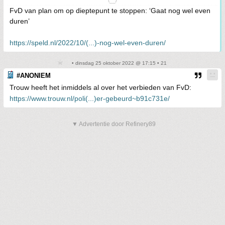
\__/
FvD van plan om op dieptepunt te stoppen: ‘Gaat nog wel even
duren’
https://speld.nl/2022/10/(...)-nog-wel-even-duren/
• dinsdag 25 oktober 2022 @ 17:15 • 21
#ANONIEM
Trouw heeft het inmiddels al over het verbieden van FvD:
https://www.trouw.nl/poli(...)er-gebeurd~b91c731e/
▼ Advertentie door Refinery89