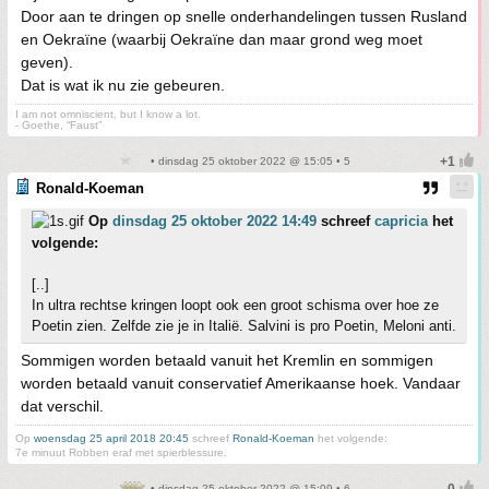
Door aan te dringen op snelle onderhandelingen tussen Rusland
en Oekraïne (waarbij Oekraïne dan maar grond weg moet
geven).
Dat is wat ik nu zie gebeuren.
I am not omniscient, but I know a lot.
- Goethe, “Faust”
• dinsdag 25 oktober 2022 @ 15:05 • 5
Ronald-Koeman
Op
dinsdag 25 oktober 2022 14:49
schreef
capricia
het
volgende:
[..]
In ultra rechtse kringen loopt ook een groot schisma over hoe ze
Poetin zien. Zelfde zie je in Italië. Salvini is pro Poetin, Meloni anti.
Sommigen worden betaald vanuit het Kremlin en sommigen
worden betaald vanuit conservatief Amerikaanse hoek. Vandaar
dat verschil.
Op
woensdag 25 april 2018 20:45
schreef
Ronald-Koeman
het volgende:
7e minuut Robben eraf met spierblessure.
• dinsdag 25 oktober 2022 @ 15:09 • 6