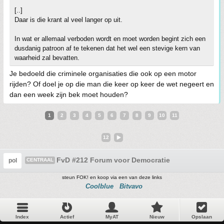
[..]
Daar is die krant al veel langer op uit.
In wat er allemaal verboden wordt en moet worden begint zich een
dusdanig patroon af te tekenen dat het wel een stevige kern van
waarheid zal bevatten.
Je bedoeld die criminele organisaties die ook op een motor
rijden? Of doel je op die man die keer op keer de wet negeert en
dan een week zijn bek moet houden?
1
2
3
4
5
6
7
8
9
10
11
12
FvD #212 Forum voor Democratie
pol
CENTRAAL
steun FOK! en koop via een van deze links
Coolblue
Bitvavo
Index
Actief
MyAT
Nieuw
Opslaan