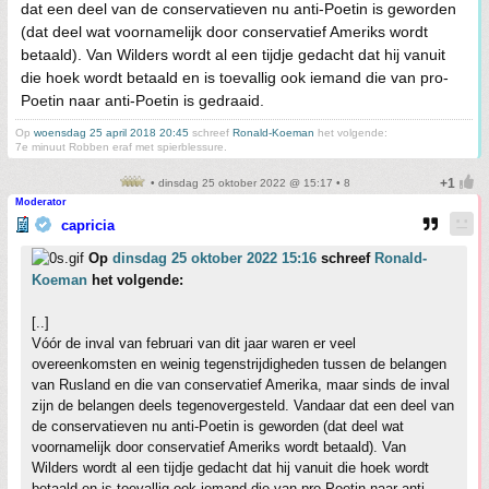
dat een deel van de conservatieven nu anti-Poetin is geworden
(dat deel wat voornamelijk door conservatief Ameriks wordt
betaald). Van Wilders wordt al een tijdje gedacht dat hij vanuit
die hoek wordt betaald en is toevallig ook iemand die van pro-
Poetin naar anti-Poetin is gedraaid.
Op
woensdag 25 april 2018 20:45
schreef
Ronald-Koeman
het volgende:
7e minuut Robben eraf met spierblessure.
• dinsdag 25 oktober 2022 @ 15:17 • 8
Moderator
capricia
Op
dinsdag 25 oktober 2022 15:16
schreef
Ronald-
Koeman
het volgende:
[..]
Vóór de inval van februari van dit jaar waren er veel
overeenkomsten en weinig tegenstrijdigheden tussen de belangen
van Rusland en die van conservatief Amerika, maar sinds de inval
zijn de belangen deels tegenovergesteld. Vandaar dat een deel van
de conservatieven nu anti-Poetin is geworden (dat deel wat
voornamelijk door conservatief Ameriks wordt betaald). Van
Wilders wordt al een tijdje gedacht dat hij vanuit die hoek wordt
betaald en is toevallig ook iemand die van pro-Poetin naar anti-