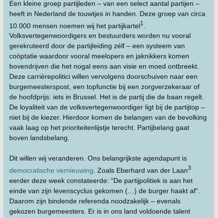
Een kleine groep partijleden – van een select aantal partijen –
heeft in Nederland de touwtjes in handen. Deze groep van circa
1
10.000 mensen noemen wij het partijkartel
.
Volksvertegenwoordigers en bestuurders worden nu vooral
gerekruteerd door de partijleiding zélf – een systeem van
coöptatie waardoor vooral meelopers en jaknikkers komen
bovendrijven die het nogal eens aan visie en moed ontbreekt.
Deze carrièrepolitici willen vervolgens doorschuiven naar een
burgemeesterspost, een topfunctie bij een zorgverzekeraar of
de hoofdprijs: iets in Brussel. Het is de partij die de baan regelt.
De loyaliteit van de volksvertegenwoordiger ligt bij de partijtop –
niet bij de kiezer. Hierdoor komen de belangen van de bevolking
vaak laag op het prioriteitenlijstje terecht. Partijbelang gaat
boven landsbelang.
Dit willen wij veranderen. Ons belangrijkste agendapunt is
3
democratische vernieuwing
. Zoals Eberhard van der Laan
eerder deze week constateerde: “De partijpolitiek is aan het
einde van zijn levenscyclus gekomen (…) de burger haakt af“.
Daarom zijn bindende referenda noodzakelijk – evenals
gekozen burgemeesters. Er is in ons land voldoende talent