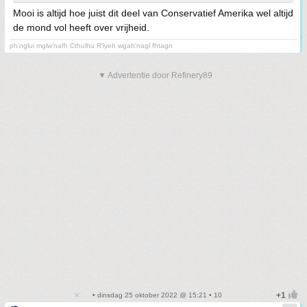
Mooi is altijd hoe juist dit deel van Conservatief Amerika wel altijd
de mond vol heeft over vrijheid.
ph'nglui mglw'nafh Cthulhu R'lyeh wgah'nagl fhtagn
▼ Advertentie door Refinery89
• dinsdag 25 oktober 2022 @ 15:21 • 10