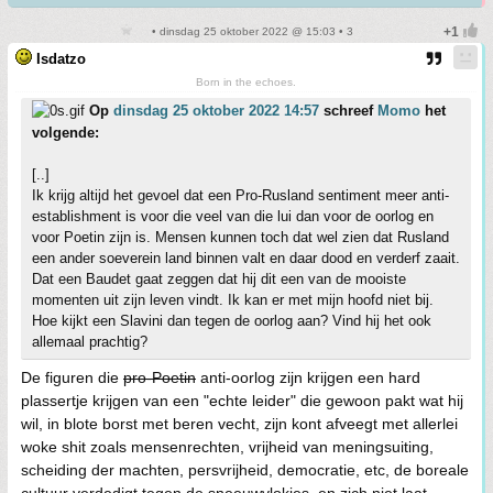
• dinsdag 25 oktober 2022 @ 15:03 • 3
Isdatzo
Born in the echoes.
Op
dinsdag 25 oktober 2022 14:57
schreef
Momo
het
volgende:
[..]
Ik krijg altijd het gevoel dat een Pro-Rusland sentiment meer anti-
establishment is voor die veel van die lui dan voor de oorlog en
voor Poetin zijn is. Mensen kunnen toch dat wel zien dat Rusland
een ander soeverein land binnen valt en daar dood en verderf zaait.
Dat een Baudet gaat zeggen dat hij dit een van de mooiste
momenten uit zijn leven vindt. Ik kan er met mijn hoofd niet bij.
Hoe kijkt een Slavini dan tegen de oorlog aan? Vind hij het ook
allemaal prachtig?
De figuren die
pro-Poetin
anti-oorlog zijn krijgen een hard
plassertje krijgen van een "echte leider" die gewoon pakt wat hij
wil, in blote borst met beren vecht, zijn kont afveegt met allerlei
woke shit zoals mensenrechten, vrijheid van meningsuiting,
scheiding der machten, persvrijheid, democratie, etc, de boreale
cultuur verdedigt tegen de sneeuwvlokjes, en zich niet laat