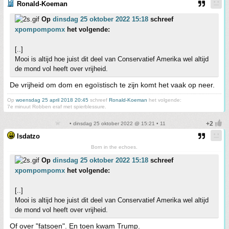
Ronald-Koeman
Op
dinsdag 25 oktober 2022 15:18
schreef
xpompompomx
het volgende:
[..]
Mooi is altijd hoe juist dit deel van Conservatief Amerika wel altijd
de mond vol heeft over vrijheid.
De vrijheid om dom en egoïstisch te zijn komt het vaak op neer.
Op
woensdag 25 april 2018 20:45
schreef
Ronald-Koeman
het volgende:
7e minuut Robben eraf met spierblessure.
• dinsdag 25 oktober 2022 @ 15:21 • 11
Isdatzo
Born in the echoes.
Op
dinsdag 25 oktober 2022 15:18
schreef
xpompompomx
het volgende:
[..]
Mooi is altijd hoe juist dit deel van Conservatief Amerika wel altijd
de mond vol heeft over vrijheid.
Of over "fatsoen". En toen kwam Trump.