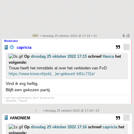
• dinsdag 25 oktober 2022 @ 17:16 • 22
Moderator
capricia
Op
dinsdag 25 oktober 2022 17:15
schreef
Hanca
het
volgende:
Trouw heeft het inmiddels al over het verbieden van FvD:
https://www.trouw.nl/poli(...)er-gebeurd~b91c731e/
Vind ik erg heftig.
Blijft een gekozen partij.
I am not omniscient, but I know a lot.
- Goethe, “Faust”
• dinsdag 25 oktober 2022 @ 17:18 • 23
#ANONIEM
Op
dinsdag 25 oktober 2022 17:16
schreef
capricia
het
volgende: