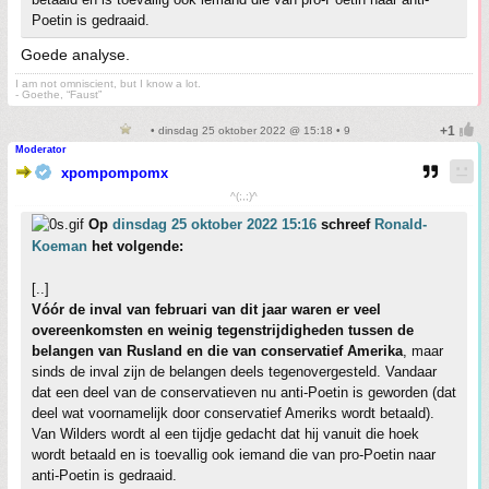
Poetin is gedraaid.
Goede analyse.
I am not omniscient, but I know a lot.
- Goethe, “Faust”
• dinsdag 25 oktober 2022 @ 15:18 • 9
Moderator
xpompompomx
^(;,;)^
Op
dinsdag 25 oktober 2022 15:16
schreef
Ronald-
Koeman
het volgende:
[..]
Vóór de inval van februari van dit jaar waren er veel
overeenkomsten en weinig tegenstrijdigheden tussen de
belangen van Rusland en die van conservatief Amerika
, maar
sinds de inval zijn de belangen deels tegenovergesteld. Vandaar
dat een deel van de conservatieven nu anti-Poetin is geworden (dat
deel wat voornamelijk door conservatief Ameriks wordt betaald).
Van Wilders wordt al een tijdje gedacht dat hij vanuit die hoek
wordt betaald en is toevallig ook iemand die van pro-Poetin naar
anti-Poetin is gedraaid.