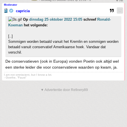
Moderator
capricia
Op
dinsdag 25 oktober 2022 15:05
schreef
Ronald-
Koeman
het volgende:
[..]
Sommigen worden betaald vanuit het Kremlin en sommigen worden
betaald vanuit conservatief Amerikaanse hoek. Vandaar dat
verschil.
De conservatieven (ook in Europa) vonden Poetin ook altijd wel
een sterke leider die voor conservatieve waarden op kwam, ja.
I am not omniscient, but I know a lot.
- Goethe, “Faust”
▼ Advertentie door Refinery89