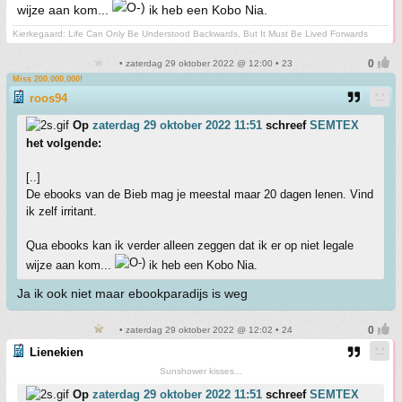
wijze aan kom...
ik heb een Kobo Nia.
Kierkegaard: Life Can Only Be Understood Backwards, But It Must Be Lived Forwards
• zaterdag 29 oktober 2022 @ 12:00 • 23
Miss 200.000.000!
roos94
Op
zaterdag 29 oktober 2022 11:51
schreef
SEMTEX
het volgende:
[..]
De ebooks van de Bieb mag je meestal maar 20 dagen lenen. Vind
ik zelf irritant.
Qua ebooks kan ik verder alleen zeggen dat ik er op niet legale
wijze aan kom...
ik heb een Kobo Nia.
Ja ik ook niet maar ebookparadijs is weg
• zaterdag 29 oktober 2022 @ 12:02 • 24
Lienekien
Sunshower kisses...
Op
zaterdag 29 oktober 2022 11:51
schreef
SEMTEX