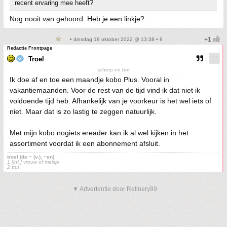
recent ervaring mee heeft?
Nog nooit van gehoord. Heb je een linkje?
• dinsdag 18 oktober 2022 @ 13:38 • 9
Redactie Frontpage
Troel
scherp en bot
Ik doe af en toe een maandje kobo Plus. Vooral in
vakantiemaanden. Voor de rest van de tijd vind ik dat niet ik
voldoende tijd heb. Afhankelijk van je voorkeur is het wel iets of
niet. Maar dat is zo lastig te zeggen natuurlijk.
Met mijn kobo nogiets ereader kan ik al wel kijken in het
assortiment voordat ik een abonnement afsluit.
troel (de ~ (v.), ~en)
1 [inf.] vrouw of meisje
2 trut
▼ Advertentie door Refinery89