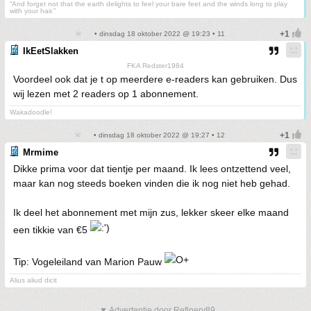
“And forget not that the earth delights to feel your bare feet and the winds long to play
with your hair.”
• dinsdag 18 oktober 2022 @ 19:23 • 11
IkEetSlakken
FKA Redster1984
Voordeel ook dat je t op meerdere e-readers kan gebruiken. Dus
wij lezen met 2 readers op 1 abonnement.
Wakadoodle!
• dinsdag 18 oktober 2022 @ 19:27 • 12
Mrmime
Dikke prima voor dat tientje per maand. Ik lees ontzettend veel,
maar kan nog steeds boeken vinden die ik nog niet heb gehad.
Ik deel het abonnement met mijn zus, lekker skeer elke maand
een tikkie van €5
Tip: Vogeleiland van Marion Pauw
Alius aliud dicit
▼ Advertentie door Refinery89