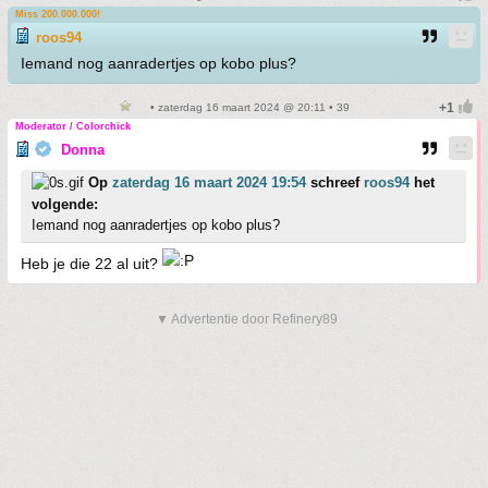
Miss 200.000.000!
roos94
Iemand nog aanradertjes op kobo plus?
• zaterdag 16 maart 2024 @ 20:11 • 39
Moderator / Colorchick
Donna
Op
zaterdag 16 maart 2024 19:54
schreef
roos94
het
volgende:
Iemand nog aanradertjes op kobo plus?
Heb je die 22 al uit?
▼ Advertentie door Refinery89