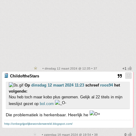
• dinsdag 12 maart 2024 @ 12:35 • 37
ChildoftheStars
Op
dinsdag 12 maart 2024 11:23
schreef
roos94
het
volgende:
Nou heb toch maar kobo plus genomen. Gelijk al 22 titels in mijn
leeslijst gezet op
bol.com
Die problematiek is herkenbaar. Heerlijk he
http://onbegrijpelijkewonderwereld.blogspot.com/
• zaterdag 16 maart 2024 @ 19:54 • 38