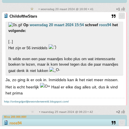
• woensdag 20 maart 2024 @ 16:00 • 41
ChildoftheStars
Op
woensdag 20 maart 2024 15:54
schreef
roos94
het
volgende:
[..]
Het zijn er 56 inmiddels
Ik wilde even een paar maandjes kobo plus om wat interessante
boeken te lezen, maar ik kom teveel tegen dus die paar maandjes
gaat denk ik niet lukken
Ja, zo ging ik er ook in. Inmiddels kan ik het niet meer missen.
Het is echt heerlijk
Haal er elke dag alles uit, dus ik vind
het prima
http://onbegrijpelijkewonderwereld.blogspot.com/
• maandag 25 maart 2024 @ 06:23 • 42
Miss 200.000.000!
roos94