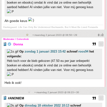
boeken en ebooks) omdat ik vind dat ze online een behoorlijk
aanbod hebben! Al vinden jullie van niet. Voor mij genoeg keus
Ah goede keus
Kierkegaard: Life Can Only Be Understood Backwards, But It Must Be Lived Forwards
• maandag 2 januari 2023 @ 08:58 • 29
Moderator / Colorchick
Donna
Op
zondag 1 januari 2023 15:42
schreef
roos94
het
volgende:
Heb toch voor de bieb gekozen (47.50 eu per jaar onbeperkt
boeken en ebooks) omdat ik vind dat ze online een behoorlijk
aanbod hebben! Al vinden jullie van niet. Voor mij genoeg keus
Heb ik ook!
• maandag 2 januari 2023 @ 09:23 • 30
#ANONIEM
Op
dinsdag 18 oktober 2022 10:13
schreef