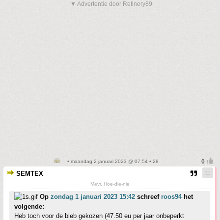
▼ Advertentie door Refinery89
• maandag 2 januari 2023 @ 07:54 • 28
SEMTEX
Mevr. Hoe-die-nie
Op
zondag 1 januari 2023 15:42
schreef
roos94
het
volgende:
Heb toch voor de bieb gekozen (47.50 eu per jaar onbeperkt