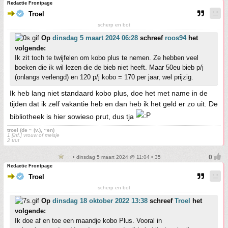
Redactie Frontpage
Troel
scherp en bot
Op
dinsdag 5 maart 2024 06:28
schreef
roos94
het
volgende:
Ik zit toch te twijfelen om kobo plus te nemen. Ze hebben veel
boeken die ik wil lezen die de bieb niet heeft. Maar 50eu bieb p/j
(onlangs verlengd) en 120 p/j kobo = 170 per jaar, wel prijzig.
Ik heb lang niet standaard kobo plus, doe het met name in de
tijden dat ik zelf vakantie heb en dan heb ik het geld er zo uit. De
bibliotheek is hier sowieso prut, dus tja
troel (de ~ (v.), ~en)
1 [inf.] vrouw of meisje
2 trut
• dinsdag 5 maart 2024 @ 11:04 • 35
Redactie Frontpage
Troel
scherp en bot
Op
dinsdag 18 oktober 2022 13:38
schreef
Troel
het
volgende:
Ik doe af en toe een maandje kobo Plus. Vooral in