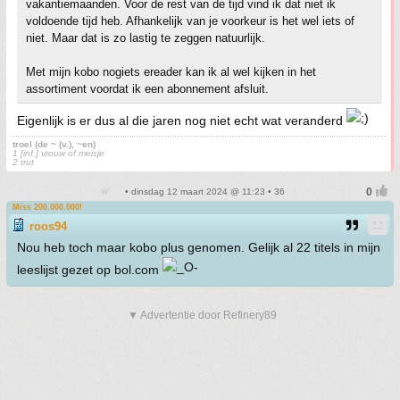
vakantiemaanden. Voor de rest van de tijd vind ik dat niet ik
voldoende tijd heb. Afhankelijk van je voorkeur is het wel iets of
niet. Maar dat is zo lastig te zeggen natuurlijk.
Met mijn kobo nogiets ereader kan ik al wel kijken in het
assortiment voordat ik een abonnement afsluit.
Eigenlijk is er dus al die jaren nog niet echt wat veranderd
troel (de ~ (v.), ~en)
1 [inf.] vrouw of meisje
2 trut
• dinsdag 12 maart 2024 @ 11:23 • 36
Miss 200.000.000!
roos94
Nou heb toch maar kobo plus genomen. Gelijk al 22 titels in mijn
leeslijst gezet op bol.com
▼ Advertentie door Refinery89