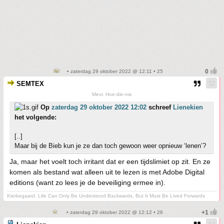
• zaterdag 29 oktober 2022 @ 12:11 • 25
SEMTEX
Mevr. Hoe-die-nie
Op
zaterdag 29 oktober 2022 12:02
schreef
Lienekien
het volgende:
[..]
Maar bij de Bieb kun je ze dan toch gewoon weer opnieuw ‘lenen’?
Ja, maar het voelt toch irritant dat er een tijdslimiet op zit. En ze
komen als bestand wat alleen uit te lezen is met Adobe Digital
editions (want zo lees je de beveiliging ermee in).
Kierkegaard: Life Can Only Be Understood Backwards, But It Must Be Lived Forwards
• zaterdag 29 oktober 2022 @ 12:12 • 26