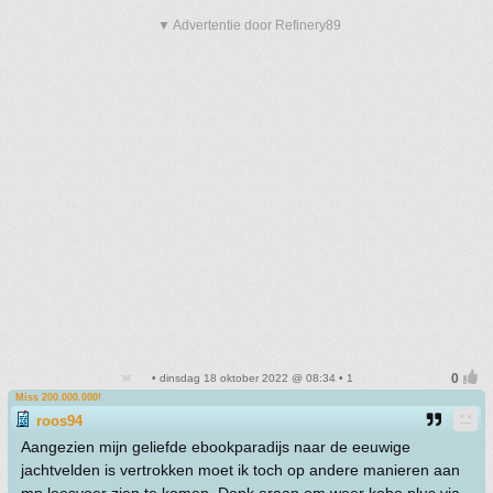
▼ Advertentie door Refinery89
• dinsdag 18 oktober 2022 @ 08:34 • 1
Miss 200.000.000!
roos94
Aangezien mijn geliefde ebookparadijs naar de eeuwige
jachtvelden is vertrokken moet ik toch op andere manieren aan