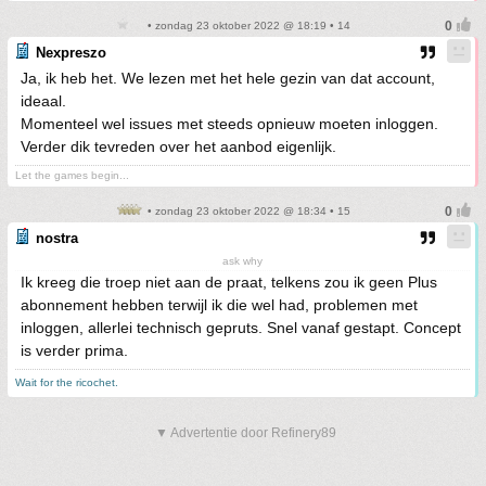
• zondag 23 oktober 2022 @ 18:19 • 14
Nexpreszo
Ja, ik heb het. We lezen met het hele gezin van dat account,
ideaal.
Momenteel wel issues met steeds opnieuw moeten inloggen.
Verder dik tevreden over het aanbod eigenlijk.
Let the games begin...
• zondag 23 oktober 2022 @ 18:34 • 15
nostra
ask why
Ik kreeg die troep niet aan de praat, telkens zou ik geen Plus
abonnement hebben terwijl ik die wel had, problemen met
inloggen, allerlei technisch gepruts. Snel vanaf gestapt. Concept
is verder prima.
Wait for the ricochet.
▼ Advertentie door Refinery89