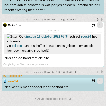
mn leesvoer zien te komen. Denk eraan om weer kobo plus via
bol.com aan te schaffen is wat jaartjes geleden. Iemand die hier
recent ervaring mee heeft?
• dinsdag 18 oktober 2022 @ 08:48 • 2
Metalfrost
dude, what
Op
dinsdag 18 oktober 2022 08:34
schreef
roos94
het
volgende:
via
bol.com
aan te schaffen is wat jaartjes geleden. Iemand die
hier recent ervaring mee heeft?
Niks aan de hand met die site.
Google is your friend, abuse your friends
• dinsdag 18 oktober 2022 @ 08:49 • 3
Miss 200.000.000!
roos94
Nee weet ik maar bedoel meer aanbod etc.
▼ Advertentie door Refinery89