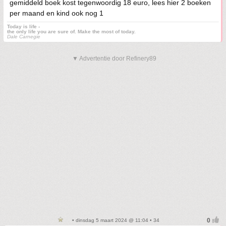
gemiddeld boek kost tegenwoordig 18 euro, lees hier 2 boeken
per maand en kind ook nog 1
Today is life -
the only life you are sure of. Make the most of today.
Dale Carnegie
▼ Advertentie door Refinery89
• dinsdag 5 maart 2024 @ 11:04 • 34