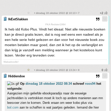
• dinsdag 18 oktober 2022 @ 10:13 • 7
IkEetSlakken
FKA Redster1984
Ik heb idd Kobo Plus. Vindt het ideaal. Niet alle nieuwste boeken
kan je direct gratis lezen, dat is nog wel eens een nadeel als je
een hele serie hebt gelezen en dan voor het nieuwste boek zou
moeten betalen maar goed, dan zet ik het op de verlanglijst en
dan krijg je vanzelf een melding wanneer je het kosteloos kunt
lezen. Verder erg tevreden over.
Wakadoodle!
• dinsdag 18 oktober 2022 @ 13:24 • 8
Hiddendoe
Op
dinsdag 18 oktober 2022 08:34
schreef
roos94
het
volgende:
Aangezien mijn geliefde ebookparadijs naar de eeuwige
jachtvelden is vertrokken moet ik toch op andere manieren aan mn
leesvoer zien te komen. Denk eraan om weer kobo plus via
bol.com
aan te schaffen is wat jaartjes geleden. Iemand die hier