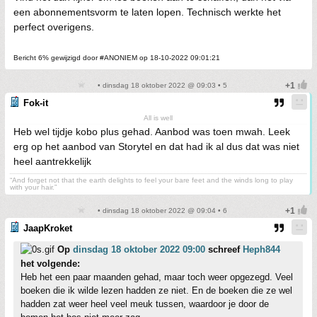
een abonnementsvorm te laten lopen. Technisch werkte het
perfect overigens.
Bericht 6% gewijzigd door #ANONIEM op 18-10-2022 09:01:21
• dinsdag 18 oktober 2022 @ 09:03 • 5
Fok-it
All is well
Heb wel tijdje kobo plus gehad. Aanbod was toen mwah. Leek
erg op het aanbod van Storytel en dat had ik al dus dat was niet
heel aantrekkelijk
“And forget not that the earth delights to feel your bare feet and the winds long to play
with your hair.”
• dinsdag 18 oktober 2022 @ 09:04 • 6
JaapKroket
Op
dinsdag 18 oktober 2022 09:00
schreef
Heph844
het volgende:
Heb het een paar maanden gehad, maar toch weer opgezegd. Veel
boeken die ik wilde lezen hadden ze niet. En de boeken die ze wel
hadden zat weer heel veel meuk tussen, waardoor je door de