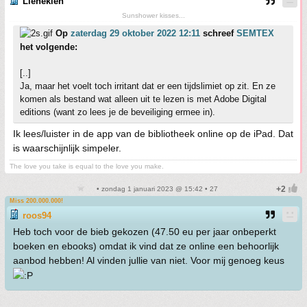
Lienekien
Sunshower kisses...
Op
zaterdag 29 oktober 2022 12:11
schreef
SEMTEX
het volgende:
[..]
Ja, maar het voelt toch irritant dat er een tijdslimiet op zit. En ze
komen als bestand wat alleen uit te lezen is met Adobe Digital
editions (want zo lees je de beveiliging ermee in).
Ik lees/luister in de app van de bibliotheek online op de iPad. Dat
is waarschijnlijk simpeler.
The love you take is equal to the love you make.
• zondag 1 januari 2023 @ 15:42 • 27
Miss 200.000.000!
roos94
Heb toch voor de bieb gekozen (47.50 eu per jaar onbeperkt
boeken en ebooks) omdat ik vind dat ze online een behoorlijk
aanbod hebben! Al vinden jullie van niet. Voor mij genoeg keus