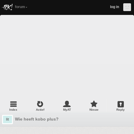
forum
log in
Index
Actief
MyAT
Nieuw
Reply
Wie heeft kobo plus?
lit