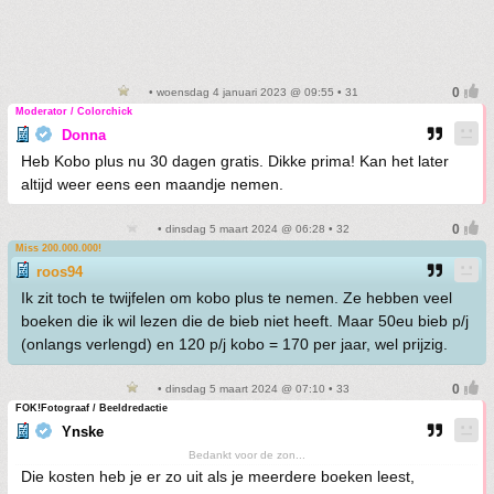
• woensdag 4 januari 2023 @ 09:55 • 31
Moderator / Colorchick
Donna
Heb Kobo plus nu 30 dagen gratis. Dikke prima! Kan het later
altijd weer eens een maandje nemen.
• dinsdag 5 maart 2024 @ 06:28 • 32
Miss 200.000.000!
roos94
Ik zit toch te twijfelen om kobo plus te nemen. Ze hebben veel
boeken die ik wil lezen die de bieb niet heeft. Maar 50eu bieb p/j
(onlangs verlengd) en 120 p/j kobo = 170 per jaar, wel prijzig.
• dinsdag 5 maart 2024 @ 07:10 • 33
FOK!Fotograaf / Beeldredactie
Ynske
Bedankt voor de zon...
Die kosten heb je er zo uit als je meerdere boeken leest,