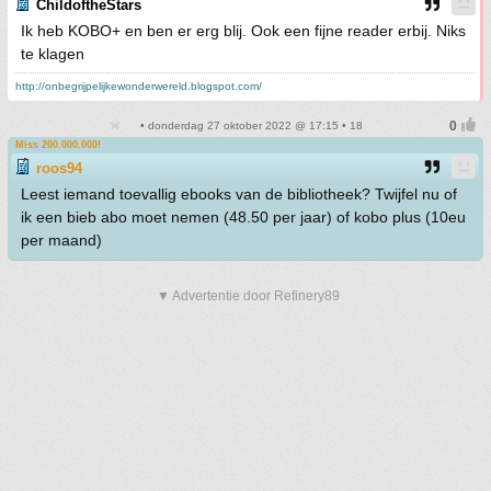
ChildoftheStars
Ik heb KOBO+ en ben er erg blij. Ook een fijne reader erbij. Niks
te klagen
http://onbegrijpelijkewonderwereld.blogspot.com/
• donderdag 27 oktober 2022 @ 17:15 • 18
Miss 200.000.000!
roos94
Leest iemand toevallig ebooks van de bibliotheek? Twijfel nu of
ik een bieb abo moet nemen (48.50 per jaar) of kobo plus (10eu
per maand)
▼ Advertentie door Refinery89