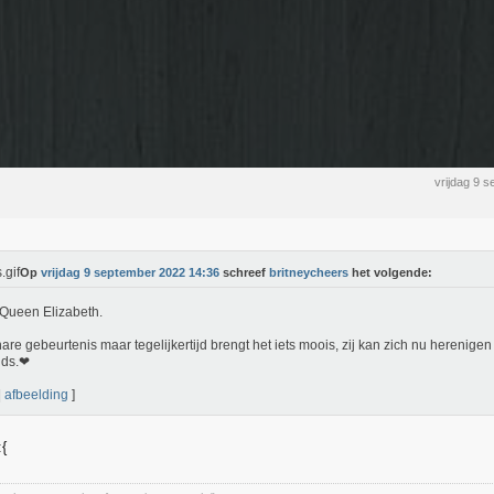
vrijdag 9 
Op
vrijdag 9 september 2022 14:36
schreef
britneycheers
het volgende:
 Queen Elizabeth.
are gebeurtenis maar tegelijkertijd brengt het iets moois, zij kan zich nu herenige
nds.❤
|
afbeelding
]