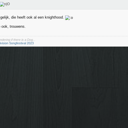
gelijk, die heeft ook al een knighthood.
 ook, trouwens.
dering if there is a Dog...
lvision Songfestival 2023