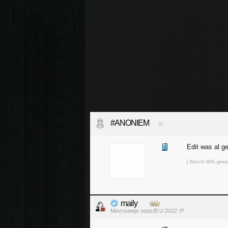
#ANONIEM
Edit was al g
[ Bericht 96% gew
maily
Mevrouwtje oeps/B.U.2022 :P