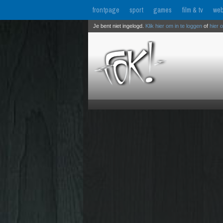
frontpage
sport
games
film & tv
web
Je bent niet ingelogd.
Klik hier om in te loggen
of
hier 