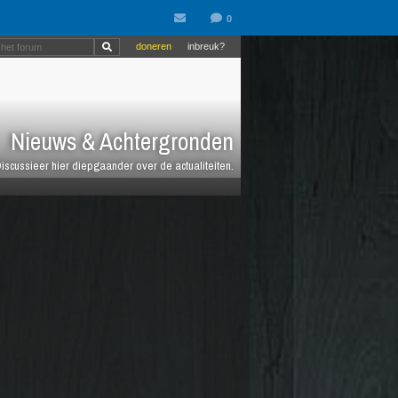
doneren
inbreuk?
Nieuws & Achtergronden
iscussieer hier diepgaander over de actualiteiten.