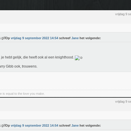
vrijdag 9 
Op
vrijdag 9 september 2022 14:54
schreef
Jane
het volgende:
je hebt gelijk, die heeft ook al een knighthood.
rry Gibb ook, trouwens.
e is equal to the love you make.
vrijdag 9 
Op
vrijdag 9 september 2022 14:54
schreef
Jane
het volgende: