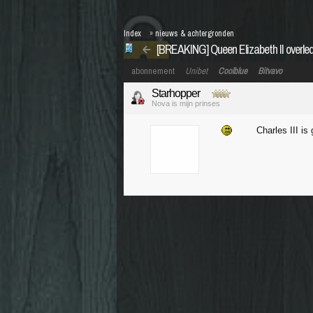
Index
»
nieuws & achtergronden
[BREAKING] Queen Elizabeth II overle
abonnement
Unibet
Coolblue
Bitvavo
Starhopper
Nova is mijn prinses
Charles III i