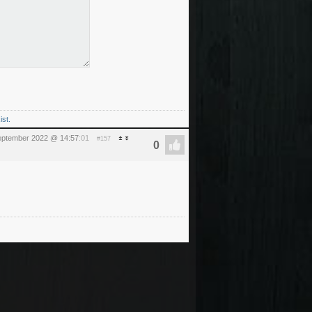
ist.
september 2022 @ 14:57
:01
#157