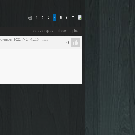
1
2
3
4
5
6
7
actieve topics
nieuwe topics
september 2022 @ 14:41
:16
#151