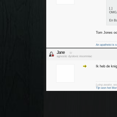
[..]
OMG, 
En Ba
Tom Jones o
An apatheist is s
Jane
agnostic dyslexic insomniac
Ik heb de kni
Lying awake, won
Tijn won het Mor