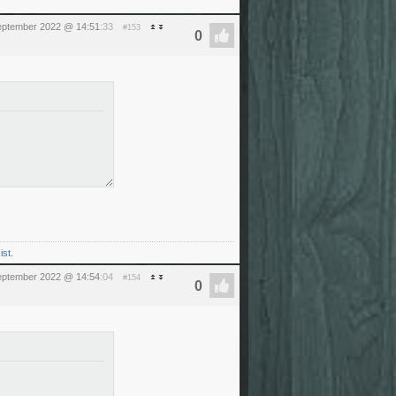
september 2022 @ 14:51
:33
#153
ist.
september 2022 @ 14:54
:04
#154