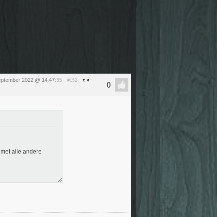
september 2022 @ 14:47
:35
#152
n met alle andere