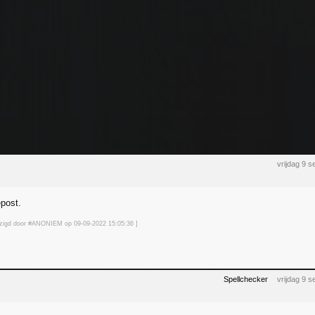
vrijdag 9 
epost.
ijzigd door #ANONIEM op 09-09-2022 15:05
:36
]
Spellchecker
vrijdag 9 