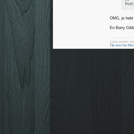
Rod!
OMG, je hebt 
En Barry Gibb
Lying awake, won
Tijn won het Mor