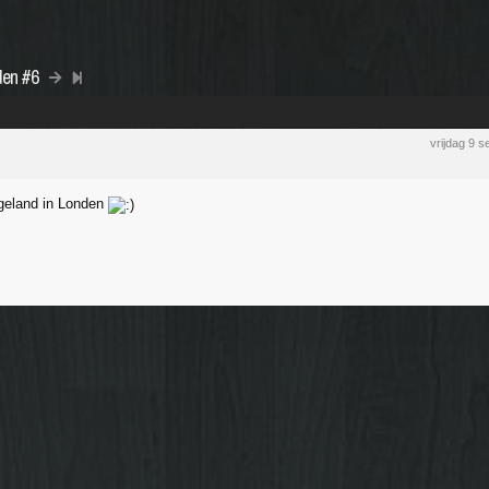
den #6
vrijdag 9 
s geland in Londen