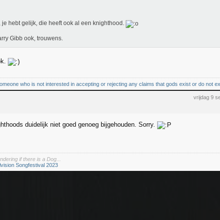
je hebt gelijk, die heeft ook al een knighthood.
rry Gibb ook, trouwens.
ok.
omeone who is not interested in accepting or rejecting any claims that gods exist or do not ex
vrijdag 9 
ghthoods duidelijk niet goed genoeg bijgehouden. Sorry.
dering if there is a Dog...
lvision Songfestival 2023