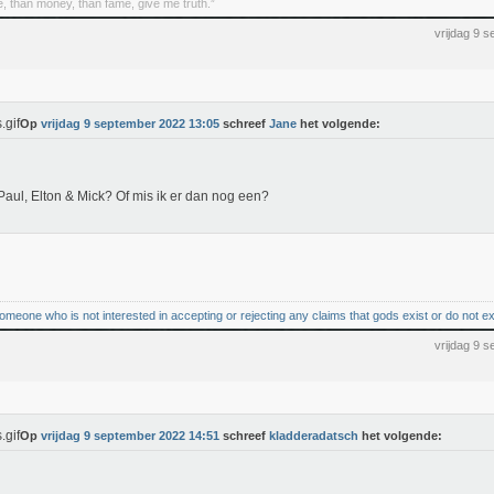
e, than money, than fame, give me truth.”
vrijdag 9 
Op
vrijdag 9 september 2022 13:05
schreef
Jane
het volgende:
, Paul, Elton & Mick? Of mis ik er dan nog een?
omeone who is not interested in accepting or rejecting any claims that gods exist or do not ex
vrijdag 9 
Op
vrijdag 9 september 2022 14:51
schreef
kladderadatsch
het volgende: