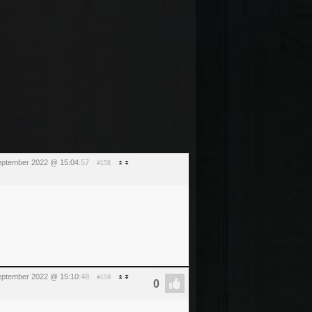
september 2022 @ 15:04
:57
#158
september 2022 @ 15:10
:48
#159