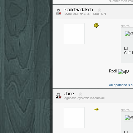
“Rather than lov
kladderadatsch
MAKEaMEricAGREATaGAIN
quote:
[..]
Cliff
Rod!
An apatheist is s
Jane
agnostic dyslexic insomniac
quote:
[..]