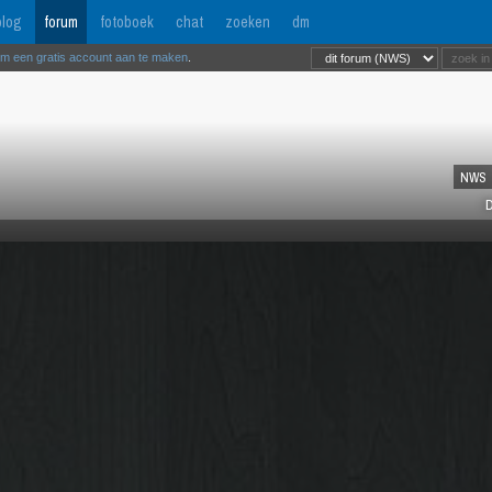
log
forum
fotoboek
chat
zoeken
dm
om een gratis account aan te maken
.
NWS
D