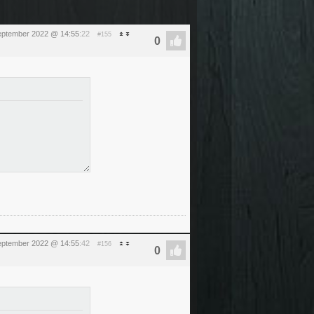
september 2022 @ 14:55
:22
#155
september 2022 @ 14:55
:42
#156