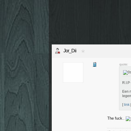
Jor_Dii
quote:
R.I.P
Een n
lege
[
link
The fuck..