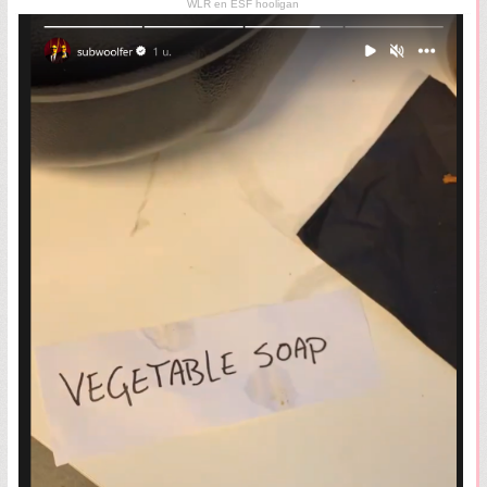
WLR en ESF hooligan