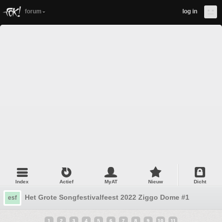
forum
log in
Index
Actief
MyAT
Nieuw
Dicht
Het Grote Songfestivalfeest 2022 Ziggo Dome #1
esf
1
2
3
4
5
6
7
8
9
10
11