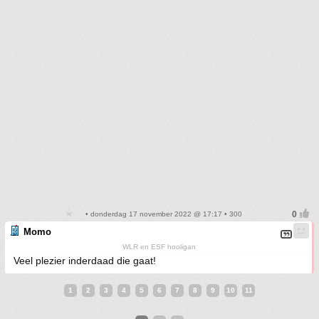
• donderdag 17 november 2022 @ 17:17 • 300
Momo
WLR en ESF hooligan
Veel plezier inderdaad die gaat!
1
2
3
4
5
6
7
8
9
10
11