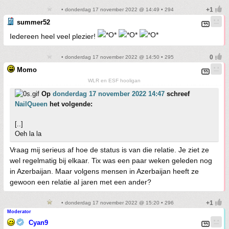
• donderdag 17 november 2022 @ 14:49 • 294
summer52
Iedereen heel veel plezier!
• donderdag 17 november 2022 @ 14:50 • 295
Momo
WLR en ESF hooligan
Op
donderdag 17 november 2022 14:47
schreef
NailQueen
het volgende:
[..]
Oeh la la
Vraag mij serieus af hoe de status is van die relatie. Je ziet ze
wel regelmatig bij elkaar. Tix was een paar weken geleden nog
in Azerbaijan. Maar volgens mensen in Azerbaijan heeft ze
gewoon een relatie al jaren met een ander?
• donderdag 17 november 2022 @ 15:20 • 296
Moderator
Cyan9