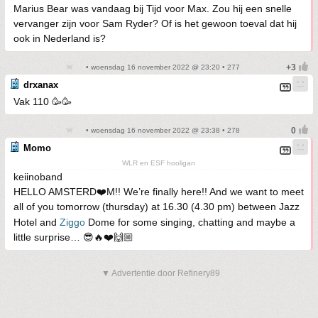
Marius Bear was vandaag bij Tijd voor Max. Zou hij een snelle
vervanger zijn voor Sam Ryder? Of is het gewoon toeval dat hij
ook in Nederland is?
• woensdag 16 november 2022 @ 23:20 • 277
drxanax
Vak 110 🥳🥳
• woensdag 16 november 2022 @ 23:38 • 278
Momo
WLR en ESF hooligan
keiinoband
HELLO AMSTERD❤️M!! We’re finally here!! And we want to meet
all of you tomorrow (thursday) at 16.30 (4.30 pm) between Jazz
Hotel and
Ziggo
Dome for some singing, chatting and maybe a
little surprise… 😎🔥❤️🙌🏼
▼ Advertentie door Refinery89