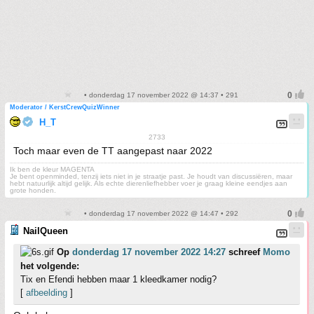
• donderdag 17 november 2022 @ 14:37 • 291
Moderator / KerstCrewQuizWinner
H_T
2733
Toch maar even de TT aangepast naar 2022
Ik ben de kleur MAGENTA
Je bent openminded, tenzij iets niet in je straatje past. Je houdt van discussiëren, maar
hebt natuurlijk altijd gelijk. Als echte dierenliefhebber voer je graag kleine eendjes aan
grote honden.
• donderdag 17 november 2022 @ 14:47 • 292
NailQueen
Op
donderdag 17 november 2022 14:27
schreef
Momo
het volgende:
Tix en Efendi hebben maar 1 kleedkamer nodig?
[
afbeelding
]