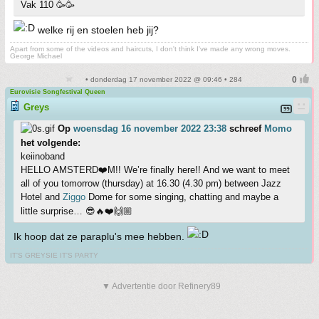
Vak 110 🥳🥳
welke rij en stoelen heb jij?
Apart from some of the videos and haircuts, I don't think I've made any wrong moves.
George Michael
• donderdag 17 november 2022 @ 09:46 • 284
Eurovisie Songfestival Queen
Greys
Op
woensdag 16 november 2022 23:38
schreef
Momo
het volgende:
keiinoband
HELLO AMSTERD❤️M!! We’re finally here!! And we want to meet
all of you tomorrow (thursday) at 16.30 (4.30 pm) between Jazz
Hotel and
Ziggo
Dome for some singing, chatting and maybe a
little surprise… 😎🔥❤️🙌🏼
Ik hoop dat ze paraplu's mee hebben.
IT'S GREYSIE IT'S PARTY
▼ Advertentie door Refinery89