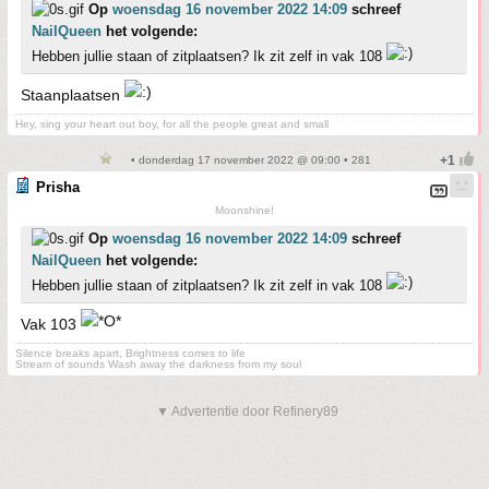
Op
woensdag 16 november 2022 14:09
schreef
NailQueen
het volgende:
Hebben jullie staan of zitplaatsen? Ik zit zelf in vak 108
Staanplaatsen
Hey, sing your heart out boy, for all the people great and small
• donderdag 17 november 2022 @ 09:00 • 281
Prisha
Moonshine!
Op
woensdag 16 november 2022 14:09
schreef
NailQueen
het volgende:
Hebben jullie staan of zitplaatsen? Ik zit zelf in vak 108
Vak 103
Silence breaks apart, Brightness comes to life
Stream of sounds Wash away the darkness from my soul
▼ Advertentie door Refinery89