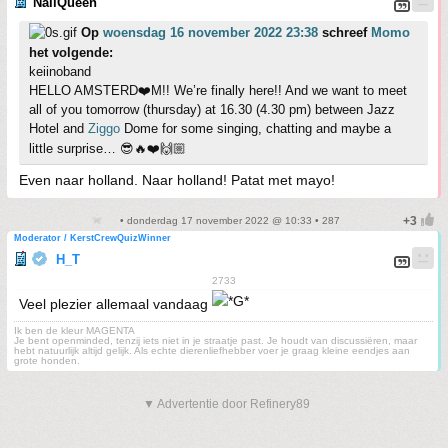
NailQueen
Op
woensdag 16 november 2022 23:38
schreef
Momo
het volgende:
keiinoband
HELLO AMSTERD❤️M!! We’re finally here!! And we want to meet
all of you tomorrow (thursday) at 16.30 (4.30 pm) between Jazz
Hotel and
Ziggo
Dome for some singing, chatting and maybe a
little surprise… 😎🔥❤️🙌🏼
Even naar holland. Naar holland! Patat met mayo!
• donderdag 17 november 2022 @ 10:33 • 287
Moderator / KerstCrewQuizWinner
H_T
2733
Veel plezier allemaal vandaag
Ik ben de kleur MAGENTA
Je bent openminded, tenzij iets niet in je straatje past. Je houdt van discussiëren, maar
hebt natuurlijk altijd gelijk. Als echte dierenliefhebber voer je graag kleine eendjes aan
grote honden.
▼ Advertentie door Refinery89