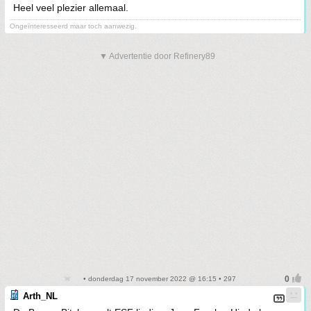
Heel veel plezier allemaal.
Ongeïnteresseerd maar toch aanwezig.
▼ Advertentie door Refinery89
• donderdag 17 november 2022 @ 16:15 • 297
Arth_NL