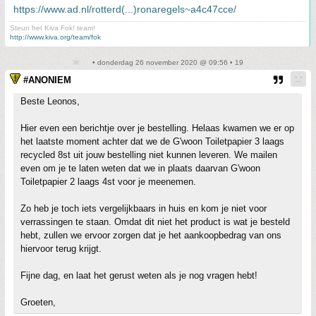
https://www.ad.nl/rotterd(...)ronaregels~a4c47cce/
Steun het Kiva Fok! team!
http://www.kiva.org/team/fok
• donderdag 26 november 2020 @ 09:56 • 19
#ANONIEM
Beste Leonos,
Hier even een berichtje over je bestelling. Helaas kwamen we er op
het laatste moment achter dat we de G'woon Toiletpapier 3 laags
recycled 8st uit jouw bestelling niet kunnen leveren. We mailen
even om je te laten weten dat we in plaats daarvan G'woon
Toiletpapier 2 laags 4st voor je meenemen.
Zo heb je toch iets vergelijkbaars in huis en kom je niet voor
verrassingen te staan. Omdat dit niet het product is wat je besteld
hebt, zullen we ervoor zorgen dat je het aankoopbedrag van ons
hiervoor terug krijgt.
Fijne dag, en laat het gerust weten als je nog vragen hebt!
Groeten,