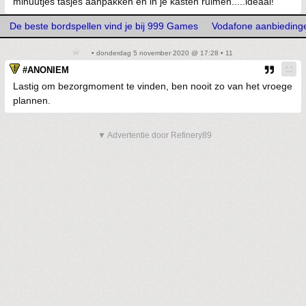
minuutjes tasjes aanpakken en in je kasten ruimen.....ideaal!
De beste bordspellen vind je bij 999 Games
Vodafone aanbieding
• donderdag 5 november 2020 @ 17:28 • 11
#ANONIEM
Lastig om bezorgmoment te vinden, ben nooit zo van het vroege
plannen.
▼ Advertentie door Refinery89