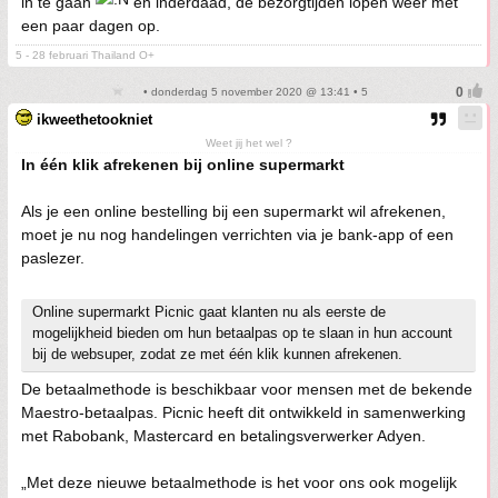
in te gaan
en inderdaad, de bezorgtijden lopen weer met
een paar dagen op.
5 - 28 februari Thailand O+
• donderdag 5 november 2020 @ 13:41 • 5
ikweethetookniet
Weet jij het wel ?
In één klik afrekenen bij online supermarkt
Als je een online bestelling bij een supermarkt wil afrekenen,
moet je nu nog handelingen verrichten via je bank-app of een
paslezer.
Online supermarkt Picnic gaat klanten nu als eerste de
mogelijkheid bieden om hun betaalpas op te slaan in hun account
bij de websuper, zodat ze met één klik kunnen afrekenen.
De betaalmethode is beschikbaar voor mensen met de bekende
Maestro-betaalpas. Picnic heeft dit ontwikkeld in samenwerking
met Rabobank, Mastercard en betalingsverwerker Adyen.
„Met deze nieuwe betaalmethode is het voor ons ook mogelijk