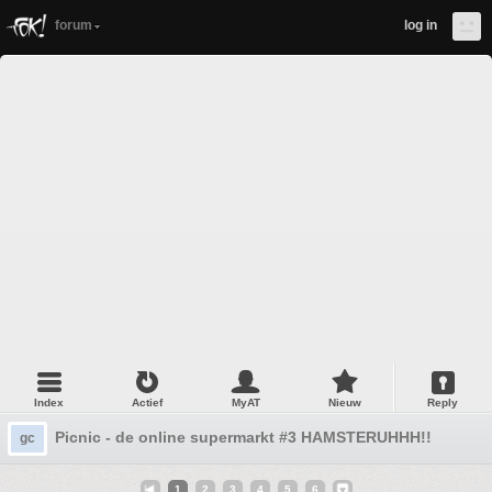
forum
log in
Index
Actief
MyAT
Nieuw
Reply
Picnic - de online supermarkt #3 HAMSTERUHHH!!
gc
1
2
3
4
5
6