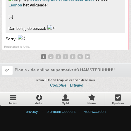
Leonos
het volgende:
[..]
Dan ben jij de oorzaak
Sorry!
Resistance is futile.
1
2
3
4
5
6
Picnic - de online supermarkt #3 HAMSTERUHHH!!
gc
steun FOK! en koop via een van deze links
Coolblue
Bitvavo
Index
Actief
MyAT
Nieuw
Opslaan
privacy
•
premium account
•
voorwaarden