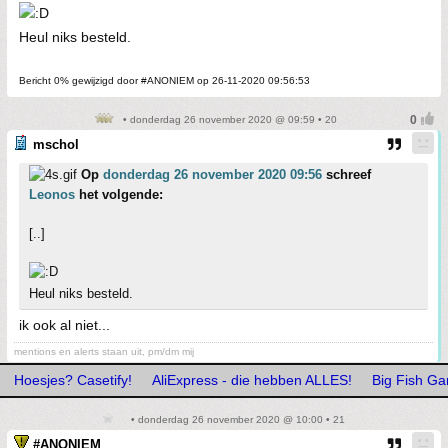
Heul niks besteld.
Bericht 0% gewijzigd door #ANONIEM op 26-11-2020 09:56:53
• donderdag 26 november 2020 @ 09:59 • 20
mschol
Op
donderdag 26 november 2020 09:56
schreef
Leonos
het volgende:
[..]
Heul niks besteld.
ik ook al niet...
mentions en alerts staan uit, pm/dm mij
Hoesjes? Casetify!
AliExpress - die hebben ALLES!
Big Fish G
• donderdag 26 november 2020 @ 10:00 • 21
#ANONIEM