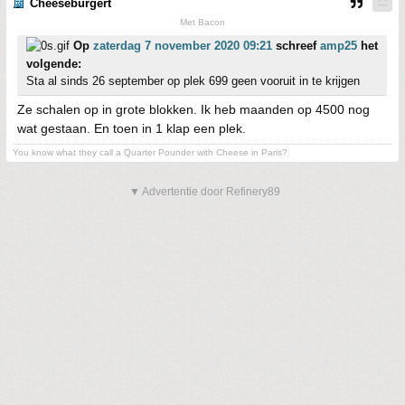
Cheeseburgert
Met Bacon
Op
zaterdag 7 november 2020 09:21
schreef
amp25
het
volgende:
Sta al sinds 26 september op plek 699 geen vooruit in te krijgen
Ze schalen op in grote blokken. Ik heb maanden op 4500 nog
wat gestaan. En toen in 1 klap een plek.
You know what they call a Quarter Pounder with Cheese in Paris?
▼ Advertentie door Refinery89