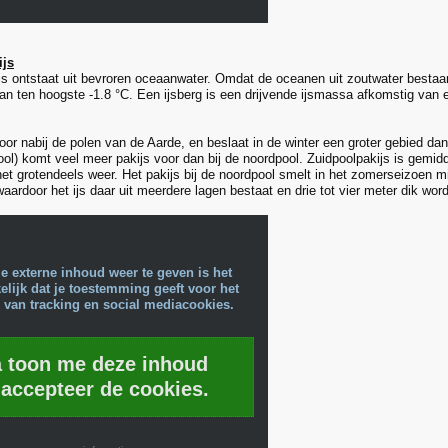
ijs
js ontstaat uit bevroren oceaanwater. Omdat de oceanen uit zoutwater bestaan 
an ten hoogste -1.8 °C. Een ijsberg is een drijvende ijsmassa afkomstig van e
oor nabij de polen van de Aarde, en beslaat in de winter een groter gebied d
ool) komt veel meer pakijs voor dan bij de noordpool. Zuidpoolpakijs is gemid
et grotendeels weer. Het pakijs bij de noordpool smelt in het zomerseizoen min
aardoor het ijs daar uit meerdere lagen bestaat en drie tot vier meter dik word
e externe inhoud weer te geven is het
lijk dat je toestemming geeft voor het
 van tracking en social mediacookies.
a toon me deze inhoud
 accepteer de cookies.