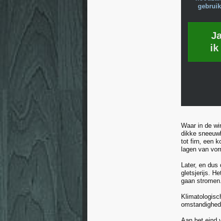
gebruik
J
ik
Waar in de wi
dikke sneeuwl
tot firn, een
lagen van vor
Later, en dus 
gletsjerijs. 
gaan stromen
Klimatologisc
omstandighede
Aan het eind v