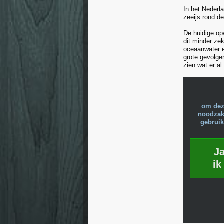
In het Nederl
zeeijs rond d
De huidige op
dit minder ze
oceaanwater e
grote gevolge
zien wat er al
om dez
noodzake
gebruik
J
ik