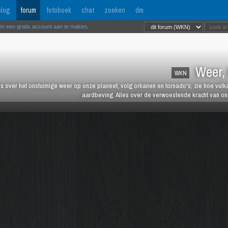
log
forum
fotoboek
chat
zoeken
dm
om een gratis account aan te maken
.
Weer, 
WKN
es over het onstuimige weer op onze planeet, volg orkanen en tornado's, zie hoe vulk
aardbeving. Alles over de verwoestende kracht van onz