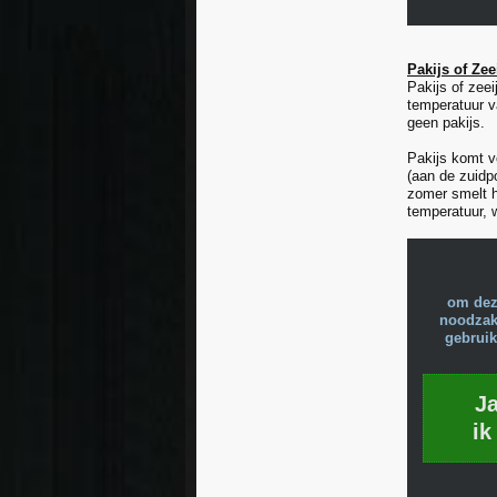
Pakijs of Zee
Pakijs of zeei
temperatuur v
geen pakijs.
Pakijs komt v
(aan de zuidp
zomer smelt h
temperatuur, w
om dez
noodzake
gebruik
J
ik