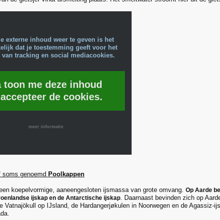
e externe inhoud weer te geven is het
lijk dat je toestemming geeft voor het
 van tracking en social mediacookies.
a toon me deze inhoud
 accepteer de cookies.
meer informatie
of soms genoemd
Poolkappen
 een koepelvormige, aaneengesloten ijsmassa van grote omvang.
Op Aarde be
. Daarnaast bevinden zich op Aarde
roenlandse ijskap en de Antarctische ijskap
de Vatnajökull op IJsland, de Hardangerjøkulen in Noorwegen en de Agassiz-ij
ada.