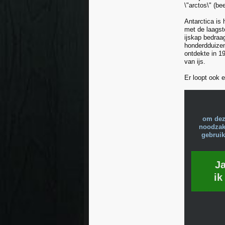
\"arctos\" (be
Antarctica is 
met de laagst
ijskap bedraag
honderdduizend
ontdekte in 19
van ijs.
Er loopt ook 
om dez
noodzake
gebruik
J
ik