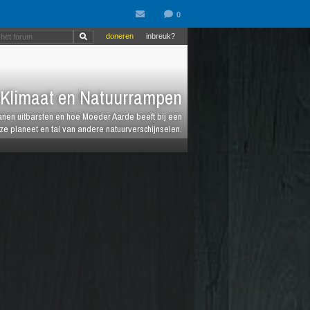
doneren
inbreuk?
Klimaat en Natuurrampen
anen uitbarsten en hoe Moeder Aarde beeft bij een
e planeet en tal van andere natuurverschijnselen.