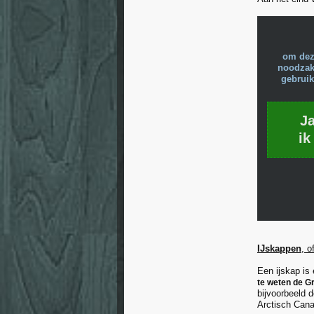
om dez
noodzake
gebruik
J
ik
IJskappen
, 
Een ijskap is
te weten de G
bijvoorbeeld 
Arctisch Can