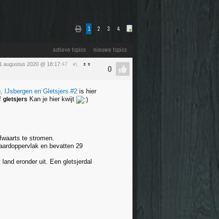
1
2
3
4
actieve topics
nieuwe topics
 1 augustus 2020 @ 18:17
:47
#1
 IJsbergen en Gletsjers #2
is hier
f
Kan je hier kwijt
gletsjers
fwaarts te stromen.
 aardoppervlak en bevatten 29
land eronder uit. Een gletsjerdal