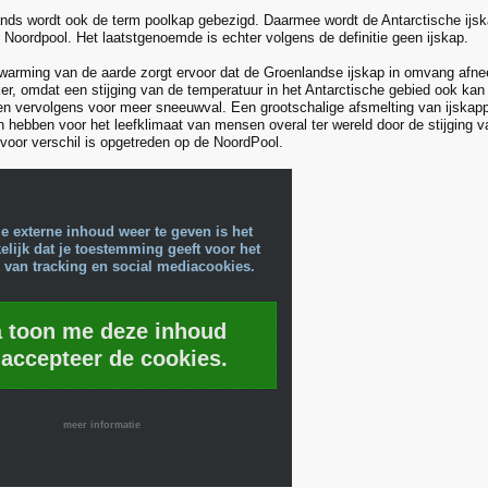
ands wordt ook de term poolkap gebezigd. Daarmee wordt de Antarctische ijsk
e Noordpool. Het laatstgenoemde is echter volgens de definitie geen ijskap.
warming van de aarde zorgt ervoor dat de Groenlandse ijskap in omvang afnee
ker, omdat een stijging van de temperatuur in het Antarctische gebied ook ka
n vervolgens voor meer sneeuwval. Een grootschalige afsmelting van ijskap
n hebben voor het leefklimaat van mensen overal ter wereld door de stijging v
 voor verschil is opgetreden op de NoordPool.
e externe inhoud weer te geven is het
lijk dat je toestemming geeft voor het
 van tracking en social mediacookies.
a toon me deze inhoud
 accepteer de cookies.
meer informatie