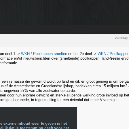
zaterdag
van deel 1 ->
WKN / Poolkappen smelten
en het 2e deel ->
WKN / Poolkappen,
informatie en/of nieuwsberichten over (smeltende)
,
en/o
poolkappen
land-/zeeijs
informatie
is een ijsmassa die gevormd wordt op land en dik en groot genoeg is om berga
clusief de Antarctische en Groenlandse ijskap, bedekken circa 15 miljoen km2
js, ongeveer 87% van alle zoetwater op aarde.
nen door hun enorme gewicht en sterke slijpende werking grote invloed op het 
rmige doorsnede, in tegenstelling tot een rivierdal dat meer V-vormig is.
e externe inhoud weer te geven is het
lijk dat je toestemming geeft voor het