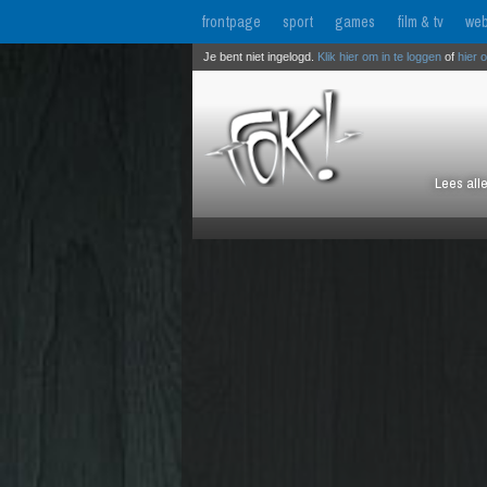
frontpage
sport
games
film & tv
web
Je bent niet ingelogd.
Klik hier om in te loggen
of
hier 
Lees all