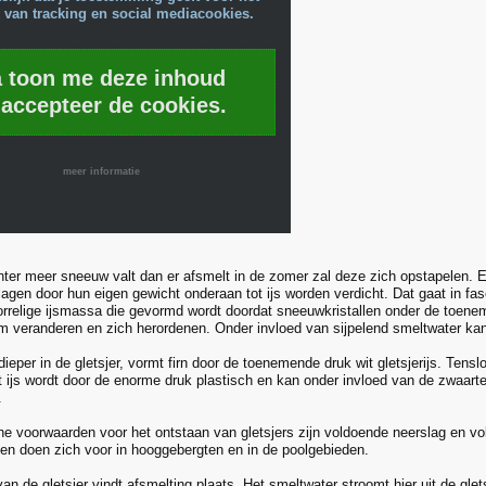
 van tracking en social mediacookies.
a toon me deze inhoud
 accepteer de cookies.
meer informatie
nter meer sneeuw valt dan er afsmelt in de zomer zal deze zich opstapelen. E
agen door hun eigen gewicht onderaan tot ijs worden verdicht. Dat gaat in f
 korrelige ijsmassa die gevormd wordt doordat sneeuwkristallen onder de toe
m veranderen en zich herordenen. Onder invloed van sijpelend smeltwater kan 
dieper in de gletsjer, vormt firn door de toenemende druk wit gletsjerijs. Tensl
Het ijs wordt door de enorme druk plastisch en kan onder invloed van de zwaar
.
he voorwaarden voor het ontstaan van gletsjers zijn voldoende neerslag en v
n doen zich voor in hooggebergten en in de poolgebieden.
an de gletsjer vindt afsmelting plaats. Het smeltwater stroomt hier uit de glets