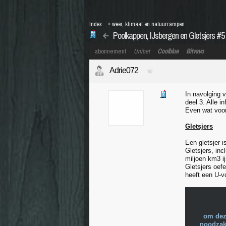
Index
»
weer, klimaat en natuurrampen
Poolkappen, IJsbergen en Gletsjers #5
abonnement
Unibet
Coolblue
Bitvavo
Adrie072
In navolging 
deel 3. Alle 
Even wat voor
Gletsjers
Een gletsjer 
Gletsjers, in
miljoen km3 i
Gletsjers oefe
heeft een U-vo
om dez
noodzake