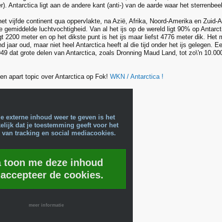
er). Antarctica ligt aan de andere kant (anti-) van de aarde waar het sterrenbee
het vijfde continent qua oppervlakte, na Azië, Afrika, Noord-Amerika en Zuid-
e gemiddelde luchtvochtigheid. Van al het ijs op de wereld ligt 90% op Antarc
t 2200 meter en op het dikste punt is het ijs maar liefst 4776 meter dik. Het 
 jaar oud, maar niet heel Antarctica heeft al die tijd onder het ijs gelegen. 
49 dat grote delen van Antarctica, zoals Dronning Maud Land, tot zo\'n 10.000
een apart topic over Antarctica op Fok!
WKN / Antarctica !
e externe inhoud weer te geven is het
lijk dat je toestemming geeft voor het
 van tracking en social mediacookies.
a toon me deze inhoud
 accepteer de cookies.
meer informatie