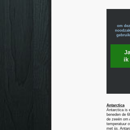
om dez
noodzake
gebruik
J
ik
Antarctica
Antarctica is
beneden de 60
de zeeën om A
temperatuur of
met ijs. Anta