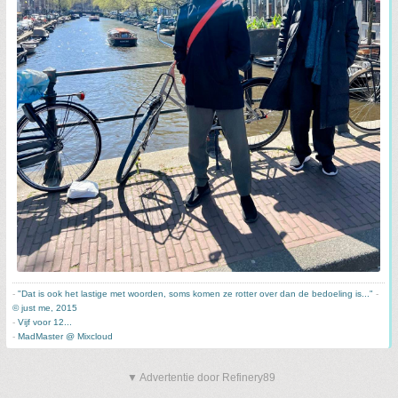
-
"Dat is ook het lastige met woorden, soms komen ze rotter over dan de bedoeling is..."
-
© just me, 2015
-
Vijf voor 12...
-
MadMaster @ Mixcloud
▼ Advertentie door Refinery89