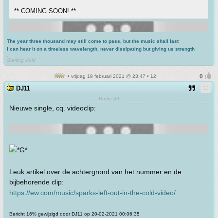
** COMING SOON! **
The year three thousand may still come to pass, but the music shall last
I can hear it on a timeless wavelength, never dissipating but giving us strength
.
Sterling Void
• vrijdag 19 februari 2021 @ 23:47 • 12
DJ11
Radio 49
Nieuwe single, cq. videoclip:
Leuk artikel over de achtergrond van het nummer en de
bijbehorende clip:
https://ew.com/music/sparks-left-out-in-the-cold-video/
Bericht 16% gewijzigd door DJ11 op 20-02-2021 00:06:35