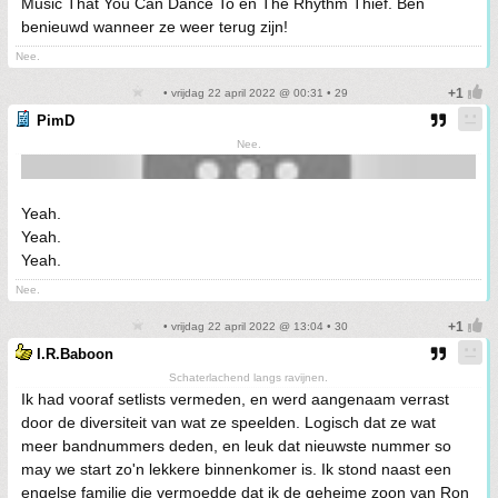
Music That You Can Dance To en The Rhythm Thief. Ben
benieuwd wanneer ze weer terug zijn!
Nee.
• vrijdag 22 april 2022 @ 00:31 • 29
PimD
Nee.
Yeah.
Yeah.
Yeah.
Nee.
• vrijdag 22 april 2022 @ 13:04 • 30
I.R.Baboon
Schaterlachend langs ravijnen.
Ik had vooraf setlists vermeden, en werd aangenaam verrast
door de diversiteit van wat ze speelden. Logisch dat ze wat
meer bandnummers deden, en leuk dat nieuwste nummer so
may we start zo'n lekkere binnenkomer is. Ik stond naast een
engelse familie die vermoedde dat ik de geheime zoon van Ron