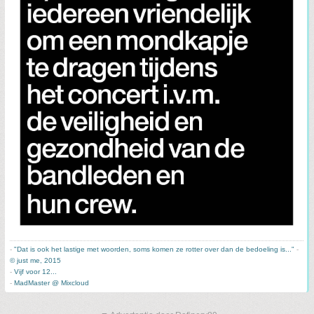
-
"Dat is ook het lastige met woorden, soms komen ze rotter over dan de bedoeling is..."
-
© just me, 2015
-
Vijf voor 12...
-
MadMaster @ Mixcloud