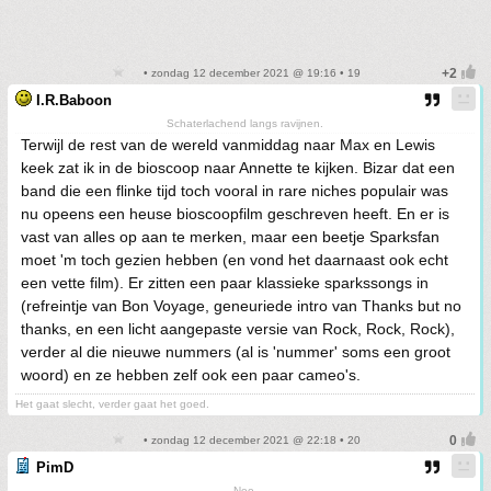
• zondag 12 december 2021 @ 19:16 • 19
I.R.Baboon
Schaterlachend langs ravijnen.
Terwijl de rest van de wereld vanmiddag naar Max en Lewis
keek zat ik in de bioscoop naar Annette te kijken. Bizar dat een
band die een flinke tijd toch vooral in rare niches populair was
nu opeens een heuse bioscoopfilm geschreven heeft. En er is
vast van alles op aan te merken, maar een beetje Sparksfan
moet 'm toch gezien hebben (en vond het daarnaast ook echt
een vette film). Er zitten een paar klassieke sparkssongs in
(refreintje van Bon Voyage, geneuriede intro van Thanks but no
thanks, en een licht aangepaste versie van Rock, Rock, Rock),
verder al die nieuwe nummers (al is 'nummer' soms een groot
woord) en ze hebben zelf ook een paar cameo's.
Het gaat slecht, verder gaat het goed.
• zondag 12 december 2021 @ 22:18 • 20
PimD
Nee.