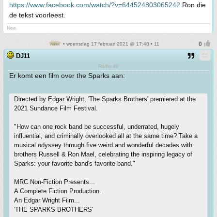
https://www.facebook.com/watch/?v=644524803065242
Ron die
de tekst voorleest.
Nee.
• woensdag 17 februari 2021 @ 17:48 • 11
DJ11
Radio 49
Er komt een film over the Sparks aan:
Directed by Edgar Wright, 'The Sparks Brothers' premiered at the
2021 Sundance Film Festival.
"How can one rock band be successful, underrated, hugely
influential, and criminally overlooked all at the same time? Take a
musical odyssey through five weird and wonderful decades with
brothers Russell & Ron Mael, celebrating the inspiring legacy of
Sparks: your favorite band's favorite band."
MRC Non-Fiction Presents...
A Complete Fiction Production...
An Edgar Wright Film...
'THE SPARKS BROTHERS'