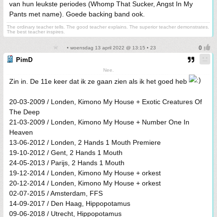
van hun leukste periodes (Whomp That Sucker, Angst In My
Pants met name). Goede backing band ook.
The ordinary teacher tells. The good teacher explains. The superior teacher demonstrates.
The best teacher inspires.
• woensdag 13 april 2022 @ 13:15 • 23
PimD
Nee.
Zin in. De 11e keer dat ik ze gaan zien als ik het goed heb
20-03-2009 / Londen, Kimono My House + Exotic Creatures Of
The Deep
21-03-2009 / Londen, Kimono My House + Number One In
Heaven
13-06-2012 / Londen, 2 Hands 1 Mouth Premiere
19-10-2012 / Gent, 2 Hands 1 Mouth
24-05-2013 / Parijs, 2 Hands 1 Mouth
19-12-2014 / Londen, Kimono My House + orkest
20-12-2014 / Londen, Kimono My House + orkest
02-07-2015 / Amsterdam, FFS
14-09-2017 / Den Haag, Hippopotamus
09-06-2018 / Utrecht, Hippopotamus