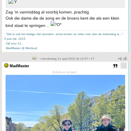
Zag 'm vanmiddag al voorbij komen, prachtig.
Ook die dame die de song en de broers kent die als een klein
kind staat te springen…
-
"Dat is ook het lastige met woorden, soms komen ze rotter over dan de bedoeling is..."
-
© just me, 2015
-
Vijf voor 12...
-
MadMaster @ Mixcloud
• donderdag 21 april 2022 @ 13:47 • 27
MadMaster
Schots en scheef...