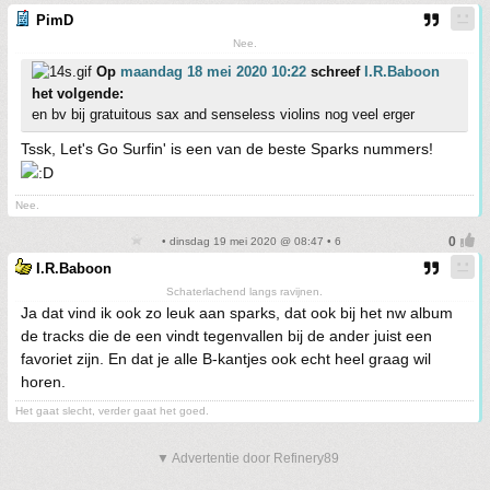
PimD
Nee.
Op
maandag 18 mei 2020 10:22
schreef
I.R.Baboon
het volgende:
en bv bij gratuitous sax and senseless violins nog veel erger
Tssk, Let's Go Surfin' is een van de beste Sparks nummers!
Nee.
• dinsdag 19 mei 2020 @ 08:47 • 6
I.R.Baboon
Schaterlachend langs ravijnen.
Ja dat vind ik ook zo leuk aan sparks, dat ook bij het nw album
de tracks die de een vindt tegenvallen bij de ander juist een
favoriet zijn. En dat je alle B-kantjes ook echt heel graag wil
horen.
Het gaat slecht, verder gaat het goed.
▼ Advertentie door Refinery89