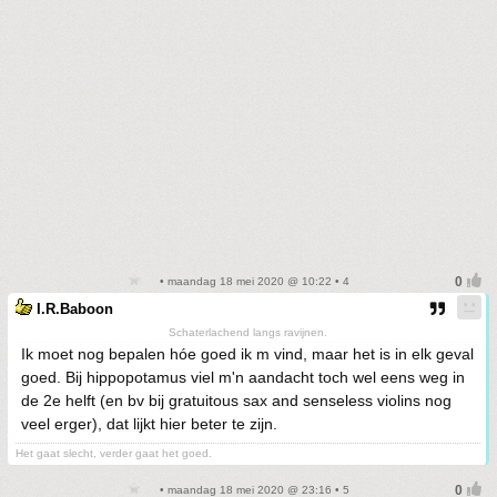
• maandag 18 mei 2020 @ 10:22 • 4
I.R.Baboon
Schaterlachend langs ravijnen.
Ik moet nog bepalen hóe goed ik m vind, maar het is in elk geval
goed. Bij hippopotamus viel m'n aandacht toch wel eens weg in
de 2e helft (en bv bij gratuitous sax and senseless violins nog
veel erger), dat lijkt hier beter te zijn.
Het gaat slecht, verder gaat het goed.
• maandag 18 mei 2020 @ 23:16 • 5