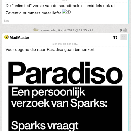
De "unlimited" versie van de soundtrack is inmiddels ook uit.
Zeventig nummers maar liefst
Nee.
• woensdag 6 april 2022 @ 19:55 • 21
MadMaster
Schots en scheef...
Voor degene die naar Paradiso gaan binnenkort: