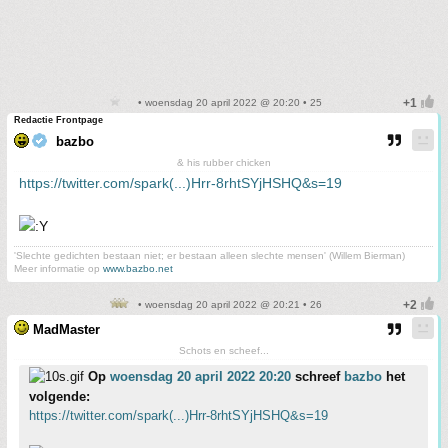
• woensdag 20 april 2022 @ 20:20 • 25
Redactie Frontpage
bazbo
& his rubber chicken
https://twitter.com/spark(...)Hrr-8rhtSYjHSHQ&s=19
'Slechte gedichten bestaan niet; er bestaan alleen slechte mensen' (Willem Bierman)
Meer informatie op
www.bazbo.net
• woensdag 20 april 2022 @ 20:21 • 26
MadMaster
Schots en scheef...
Op
woensdag 20 april 2022 20:20
schreef
bazbo
het
volgende:
https://twitter.com/spark(...)Hrr-8rhtSYjHSHQ&s=19