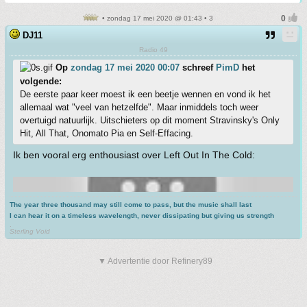
• zondag 17 mei 2020 @ 01:43 • 3
DJ11
Radio 49
Op
zondag 17 mei 2020 00:07
schreef
PimD
het
volgende:
De eerste paar keer moest ik een beetje wennen en vond ik het
allemaal wat "veel van hetzelfde". Maar inmiddels toch weer
overtuigd natuurlijk. Uitschieters op dit moment Stravinsky's Only
Hit, All That, Onomato Pia en Self-Effacing.
Ik ben vooral erg enthousiast over Left Out In The Cold:
The year three thousand may still come to pass, but the music shall last
I can hear it on a timeless wavelength, never dissipating but giving us strength
.
Sterling Void
▼ Advertentie door Refinery89