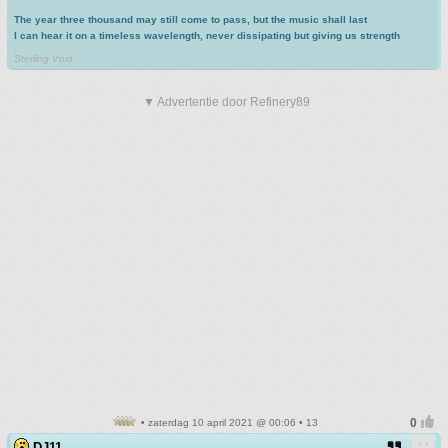
The year three thousand may still come to pass, but the music shall last
I can hear it on a timeless wavelength, never dissipating but giving us strength
.
Sterling Void
▼ Advertentie door Refinery89
• zaterdag 10 april 2021 @ 00:06 • 13
DJ11