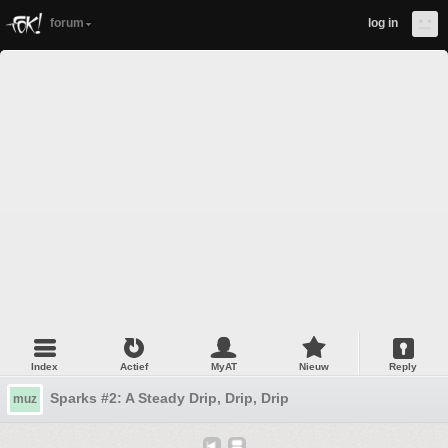
forum
log in
Index
Actief
MyAT
Nieuw
Reply
Sparks #2: A Steady Drip, Drip, Drip
muz