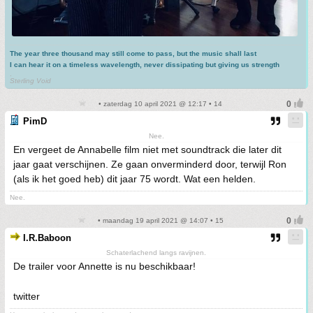
The year three thousand may still come to pass, but the music shall last
I can hear it on a timeless wavelength, never dissipating but giving us strength
.
Sterling Void
• zaterdag 10 april 2021 @ 12:17 • 14
PimD
Nee.
En vergeet de Annabelle film niet met soundtrack die later dit
jaar gaat verschijnen. Ze gaan onverminderd door, terwijl Ron
(als ik het goed heb) dit jaar 75 wordt. Wat een helden.
Nee.
• maandag 19 april 2021 @ 14:07 • 15
I.R.Baboon
Schaterlachend langs ravijnen.
De trailer voor Annette is nu beschikbaar!
twitter