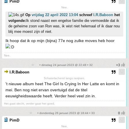
PimD
Nee.
Op
vrijdag 22 april 2022 13:04
schreef
I.R.Baboon
het
volgende:
Ik stond naast een engelse familie die vermoedde dat ik
de geheime zoon van Ron was, ik wist niet helemaal of ik daar nou
blij mee moest zijn of niet.
Ik hoop dat ik op mijn (bijna) 77e nog zulke moves heb hoor
Nee.
• dinsdag 24 januari 2023 @ 22:48 • 32
I.R.Baboon
Schaterlachend langs ravijnen.
't nieuwe album heet The Girl Is Crying In Her Latte en komt in
mei. Ben nog niet ervan overtuigd dat de titel
eeuwigheidswaarde heeft. Verder heel veel zin in.
Het gaat slecht, verder gaat het goed.
• donderdag 26 januari 2023 @ 18:44 • 33
PimD
Nee.