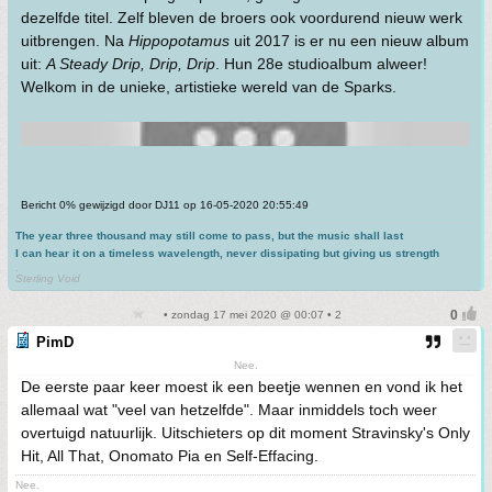
dezelfde titel. Zelf bleven de broers ook voordurend nieuw werk
uitbrengen. Na
Hippopotamus
uit 2017 is er nu een nieuw album
uit:
A Steady Drip, Drip, Drip
. Hun 28e studioalbum alweer!
Welkom in de unieke, artistieke wereld van de Sparks.
Bericht 0% gewijzigd door DJ11 op 16-05-2020 20:55:49
The year three thousand may still come to pass, but the music shall last
I can hear it on a timeless wavelength, never dissipating but giving us strength
.
Sterling Void
• zondag 17 mei 2020 @ 00:07 • 2
PimD
Nee.
De eerste paar keer moest ik een beetje wennen en vond ik het
allemaal wat "veel van hetzelfde". Maar inmiddels toch weer
overtuigd natuurlijk. Uitschieters op dit moment Stravinsky's Only
Hit, All That, Onomato Pia en Self-Effacing.
Nee.