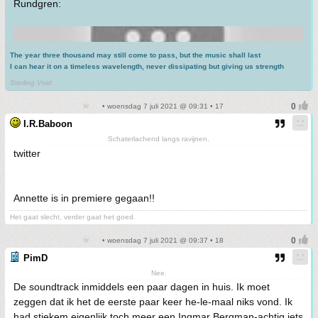
Rundgren:
The year three thousand may still come to pass, but the music shall last
I can hear it on a timeless wavelength, never dissipating but giving us strength
.
Sterling Void
• woensdag 7 juli 2021 @ 09:31 • 17
I.R.Baboon
Schaterlachend langs ravijnen.
twitter
Annette is in premiere gegaan!!
Het gaat slecht, verder gaat het goed.
• woensdag 7 juli 2021 @ 09:37 • 18
PimD
Nee.
De soundtrack inmiddels een paar dagen in huis. Ik moet
zeggen dat ik het de eerste paar keer he-le-maal niks vond. Ik
had stiekem eigenlijk toch meer een Ingmar Bergman-achtig iets