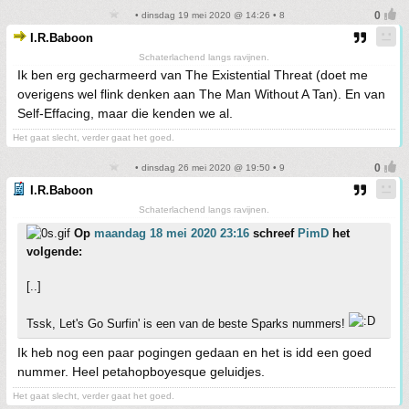
• dinsdag 19 mei 2020 @ 14:26 • 8
I.R.Baboon
Schaterlachend langs ravijnen.
Ik ben erg gecharmeerd van The Existential Threat (doet me
overigens wel flink denken aan The Man Without A Tan). En van
Self-Effacing, maar die kenden we al.
Het gaat slecht, verder gaat het goed.
• dinsdag 26 mei 2020 @ 19:50 • 9
I.R.Baboon
Schaterlachend langs ravijnen.
Op
maandag 18 mei 2020 23:16
schreef
PimD
het
volgende:
[..]
Tssk, Let's Go Surfin' is een van de beste Sparks nummers!
Ik heb nog een paar pogingen gedaan en het is idd een goed
nummer. Heel petahopboyesque geluidjes.
Het gaat slecht, verder gaat het goed.