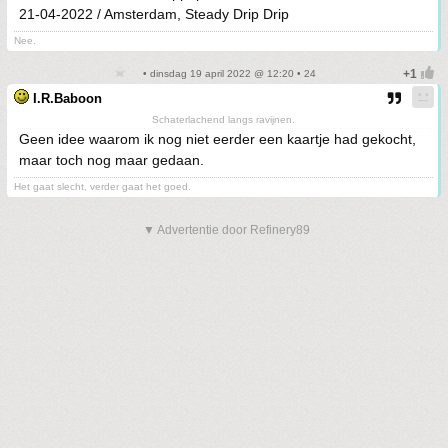
21-04-2022 / Amsterdam, Steady Drip Drip
Nee.
• dinsdag 19 april 2022 @ 12:20 • 24
I.R.Baboon
Schaterlachend langs ravijnen.
Geen idee waarom ik nog niet eerder een kaartje had gekocht,
maar toch nog maar gedaan.
Het gaat slecht, verder gaat het goed.
▼ Advertentie door Refinery89