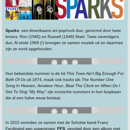
Sparks
: een Amerikaans art-pop/rock-duo, gevormd door twee
broers: Ron (1945) en Russell (1948) Mael. Twee zeventigers
dus. Al sinds 1969 (!) brengen ze samen muziek uit en daarmee
zijn ze nooit opgehouden.
Hun bekendste nummer is de hit
This Town Ain't Big Enough For
Both Of Us
uit 1974, maak ook tracks als
The Number One
Song In Heaven
,
Amateur Hour
,
Beat The Clock
en
When Do I
Get To Sing "My Way"
zijn iconische nummers in hun loopbaan
die al een halve eeuw beslaat.
In 2015 vormden ze samen met de Schotse band Franz
Ferdinand een supergroep:
FFS
, gevolgd door een album met