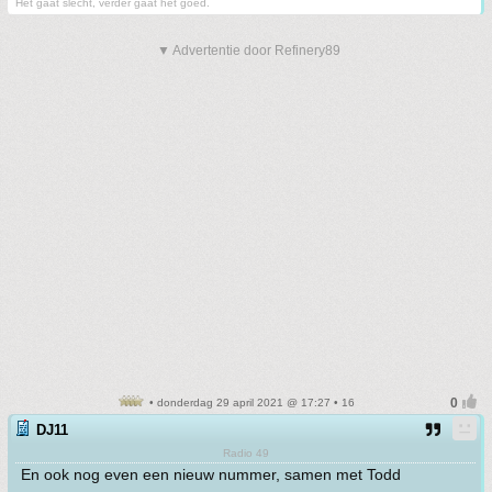
Het gaat slecht, verder gaat het goed.
▼ Advertentie door Refinery89
• donderdag 29 april 2021 @ 17:27 • 16
DJ11
Radio 49
En ook nog even een nieuw nummer, samen met Todd