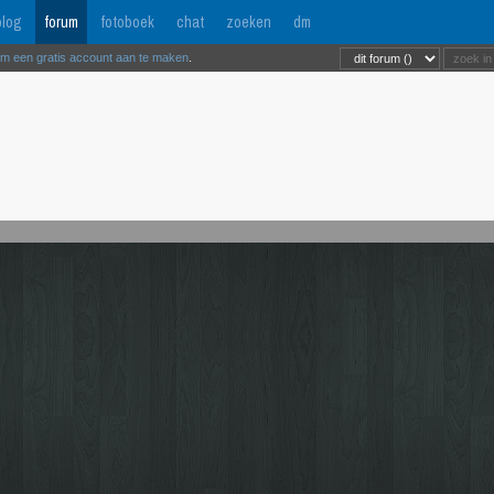
log
forum
fotoboek
chat
zoeken
dm
om een gratis account aan te maken
.