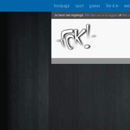
frontpage
sport
games
film & tv
web
Je bent niet ingelogd.
Klik hier om in te loggen
of
hier 