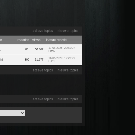
actieve topics
nieuwe topics
er
reacties
views
laatste reactie
17-04-2026 20:40
:27
1
80
50.362
PimD
16-05-2020 19:23
:29
hi
300
31.677
DJ11
actieve topics
nieuwe topics
actieve topics
nieuwe topics