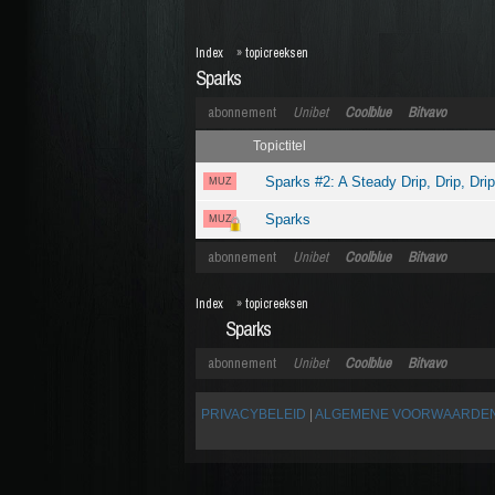
Index
»
topicreeksen
Sparks
abonnement
Unibet
Coolblue
Bitvavo
Topictitel
Sparks #2: A Steady Drip, Drip, Drip
MUZ
Sparks
MUZ
abonnement
Unibet
Coolblue
Bitvavo
Index
»
topicreeksen
Sparks
abonnement
Unibet
Coolblue
Bitvavo
PRIVACYBELEID
|
ALGEMENE VOORWAARDE