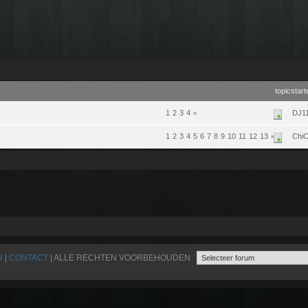
topicstart
1
2
3
4
DJ1
»
1
2
3
4
5
6
7
8
9
10
11
12
13
ChiC
»
N
|
CONTACT
| ALLE RECHTEN VOORBEHOUDEN