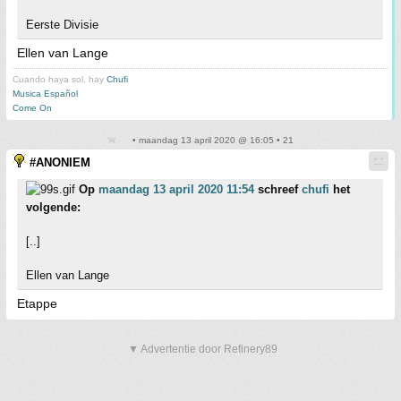
Eerste Divisie
Ellen van Lange
Cuando haya sol, hay
Chufi
Musica Español
Come On
• maandag 13 april 2020 @ 16:05 • 21
#ANONIEM
Op
maandag 13 april 2020 11:54
schreef
chufi
het
volgende:
[..]
Ellen van Lange
Etappe
▼ Advertentie door Refinery89