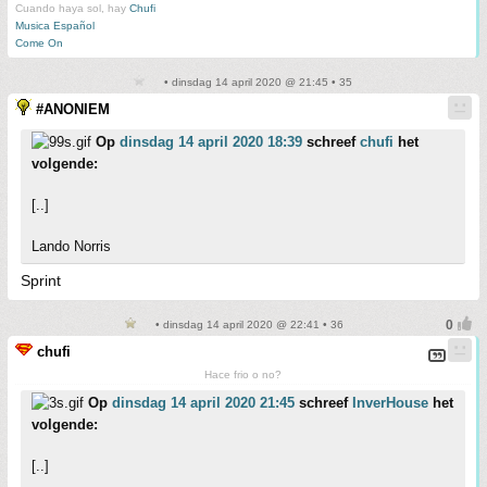
Cuando haya sol, hay
Chufi
Musica Español
Come On
• dinsdag 14 april 2020 @ 21:45 • 35
#ANONIEM
Op
dinsdag 14 april 2020 18:39
schreef
chufi
het
volgende:
[..]
Lando Norris
Sprint
• dinsdag 14 april 2020 @ 22:41 • 36
chufi
Hace frio o no?
Op
dinsdag 14 april 2020 21:45
schreef
InverHouse
het
volgende:
[..]