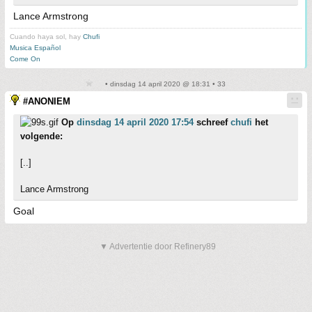
Lance Armstrong
Cuando haya sol, hay
Chufi
Musica Español
Come On
• dinsdag 14 april 2020 @ 18:31 • 33
#ANONIEM
Op
dinsdag 14 april 2020 17:54
schreef
chufi
het
volgende:
[..]
Lance Armstrong
Goal
▼ Advertentie door Refinery89