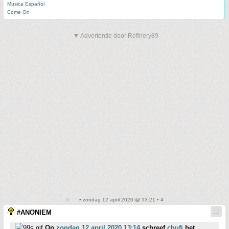
Musica Español
Come On
▼ Advertentie door Refinery89
• zondag 12 april 2020 @ 13:21 • 4
#ANONIEM
Op
zondag 12 april 2020 13:14
schreef
chufi
het