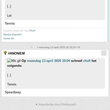
[..]
Let
Tennis
Cuando haya sol, hay
Chufi
Musica Español
Come On
• maandag 13 april 2020 @ 10:25 • 9
#ANONIEM
Op
maandag 13 april 2020 10:04
schreef
chufi
het
volgende:
[..]
Tennis
Speedway
▼ Advertentie door Refinery89