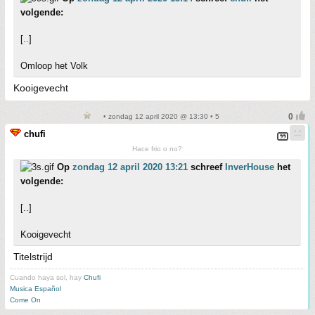
volgende:
[..]
Omloop het Volk
Kooigevecht
• zondag 12 april 2020 @ 13:30 • 5
chufi
Hace frio o no?
Op
zondag 12 april 2020 13:21
schreef
InverHouse
het
volgende:
[..]
Kooigevecht
Titelstrijd
Cuando haya sol, hay
Chufi
Musica Español
Come On