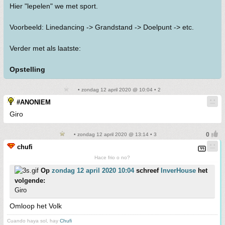
Hier "lepelen" we met sport.
Voorbeeld: Linedancing -> Grandstand -> Doelpunt -> etc.
Verder met als laatste:
Opstelling
• zondag 12 april 2020 @ 10:04 • 2
#ANONIEM
Giro
• zondag 12 april 2020 @ 13:14 • 3
chufi
Hace frio o no?
Op
zondag 12 april 2020 10:04
schreef
InverHouse
het
volgende:
Giro
Omloop het Volk
Cuando haya sol, hay
Chufi