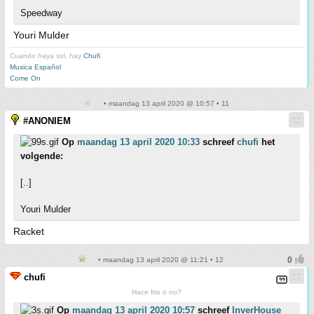
Speedway
Youri Mulder
Cuando haya sol, hay
Chufi
Musica Español
Come On
• maandag 13 april 2020 @ 10:57 • 11
#ANONIEM
Op
maandag 13 april 2020 10:33
schreef
chufi
het
volgende:
[..]
Youri Mulder
Racket
• maandag 13 april 2020 @ 11:21 • 12
chufi
Hace frio o no?
Op
maandag 13 april 2020 10:57
schreef
InverHouse