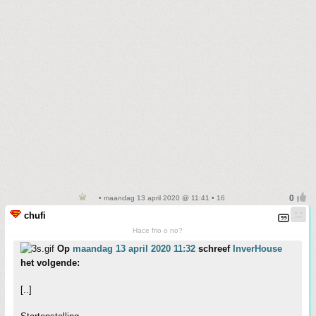
• maandag 13 april 2020 @ 11:41 • 16
chufi
Hace frio o no?
Op
maandag 13 april 2020 11:32
schreef
InverHouse
het volgende:
[..]