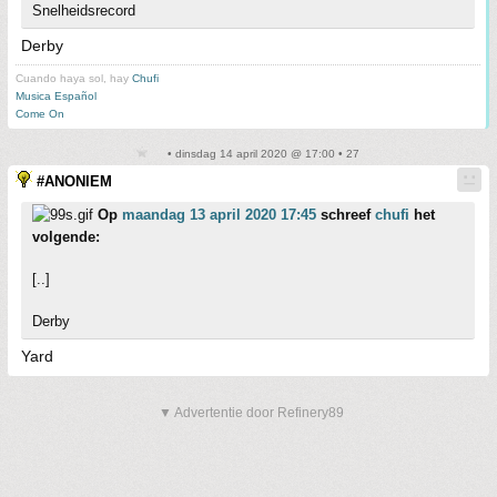
Snelheidsrecord
Derby
Cuando haya sol, hay
Chufi
Musica Español
Come On
• dinsdag 14 april 2020 @ 17:00 • 27
#ANONIEM
Op
maandag 13 april 2020 17:45
schreef
chufi
het
volgende:
[..]
Derby
Yard
▼ Advertentie door Refinery89