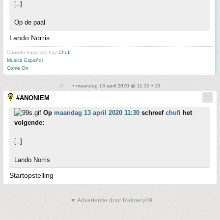
[..]
Op de paal
Lando Norris
Cuando haya sol, hay
Chufi
Musica Español
Come On
• maandag 13 april 2020 @ 11:32 • 15
#ANONIEM
Op
maandag 13 april 2020 11:30
schreef
chufi
het
volgende:
[..]
Lando Norris
Startopstelling
▼ Advertentie door Refinery89