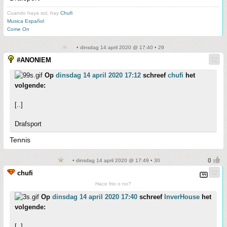
Cuando haya sol, hay
Chufi
Musica Español
Come On
• dinsdag 14 april 2020 @ 17:40 • 29
#ANONIEM
Op
dinsdag 14 april 2020 17:12
schreef
chufi
het
volgende:
[..]
Drafsport
Tennis
• dinsdag 14 april 2020 @ 17:49 • 30
chufi
Hace frio o no?
Op
dinsdag 14 april 2020 17:40
schreef
InverHouse
het
volgende:
[..]