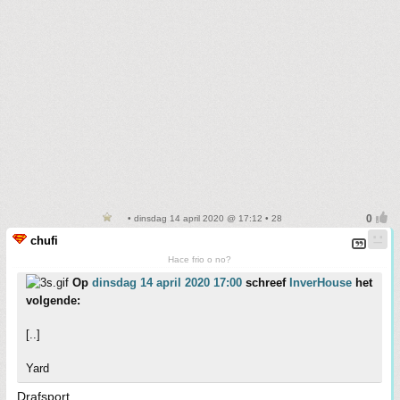
• dinsdag 14 april 2020 @ 17:12 • 28
chufi
Hace frio o no?
Op
dinsdag 14 april 2020 17:00
schreef
InverHouse
het
volgende:
[..]
Yard
Drafsport