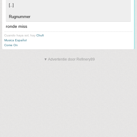
[..]
Rugnummer
ronde miss
Cuando haya sol, hay
Chufi
Musica Español
Come On
▼ Advertentie door Refinery89