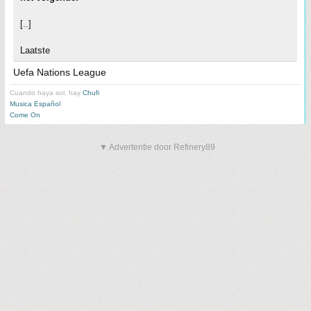
[..]
Laatste
Uefa Nations League
Cuando haya sol, hay
Chufi
Musica Español
Come On
▼ Advertentie door Refinery89