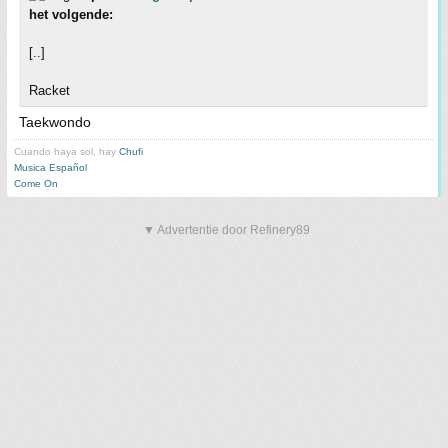
het volgende:
[..]
Racket
Taekwondo
Cuando haya sol, hay
Chufi
Musica Español
Come On
▼ Advertentie door Refinery89