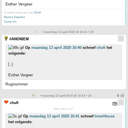
Esther Vergeer
Cuando haya sol, hay
Chufi
Musica Español
Come On
• maandag 13 april 2020 @ 16:41 • 23
#ANONIEM
Op
maandag 13 april 2020 16:40
schreef
chufi
het
volgende:
[..]
Esther Vergeer
Rugnummer
• maandag 13 april 2020 @ 16:43 • 24
chufi
Hace frio o no?
Op
maandag 13 april 2020 16:41
schreef
InverHouse
het volgende: