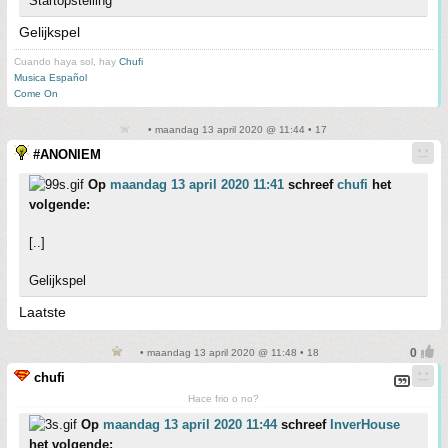
Startopstelling
Gelijkspel
Cuando haya sol, hay
Chufi
Musica Español
Come On
• maandag 13 april 2020 @ 11:44 • 17
#ANONIEM
Op
maandag 13 april 2020 11:41
schreef
chufi
het
volgende:
[..]
Gelijkspel
Laatste
• maandag 13 april 2020 @ 11:48 • 18
chufi
Hace frio o no?
Op
maandag 13 april 2020 11:44
schreef
InverHouse
het volgende: