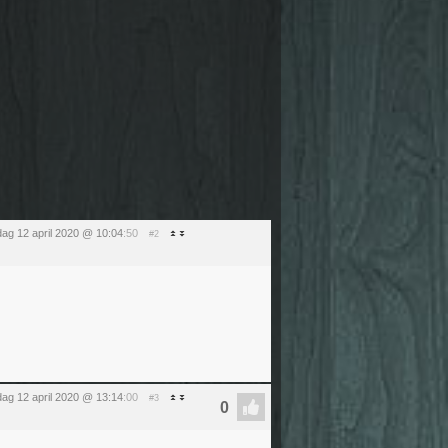
ag 12 april 2020 @ 10:04
:50
#2
ag 12 april 2020 @ 13:14
:00
#3