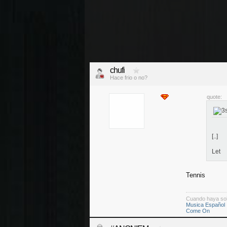
chufi
Hace frio o no?
quote:
[..]
Let
Tennis
Cuando haya so
Musica Español
Come On