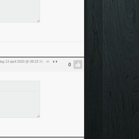
ag 13 april 2020 @ 08:23
:35
#6