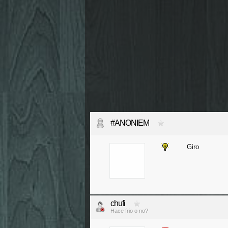
#ANONIEM
Giro
chufi
Hace frio o no?