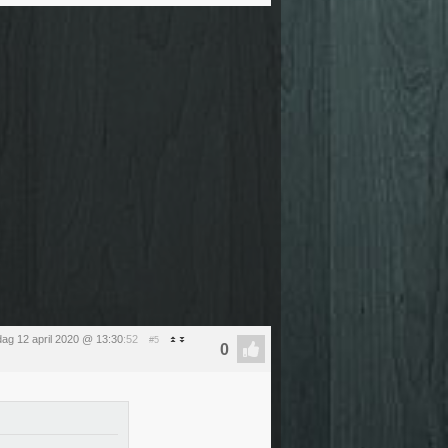
ag 12 april 2020 @ 13:30
:52
#5