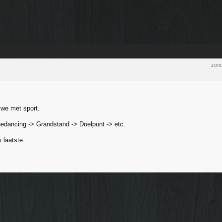
zond
 we met sport.
nedancing -> Grandstand -> Doelpunt -> etc.
 laatste: