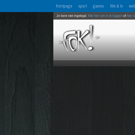
frontpage
sport
games
film & tv
web
Je bent niet ingelogd.
Klik hier om in te loggen
of
hier 