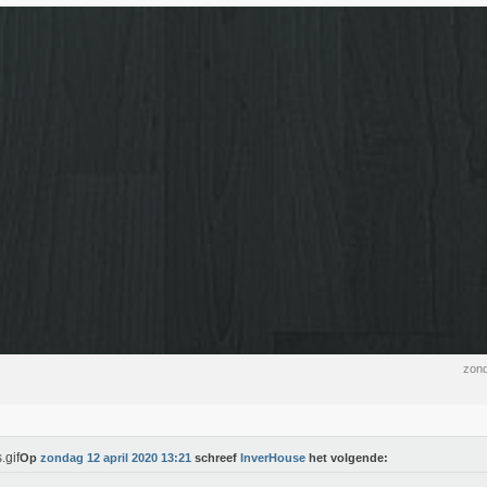
zond
Op
zondag 12 april 2020 13:21
schreef
InverHouse
het volgende: