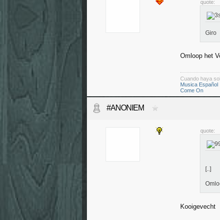
quote:
Giro
Omloop het V
Cuando haya so
Musica Español
Come On
#ANONIEM
quote:
[..]
Omloo
Kooigevecht