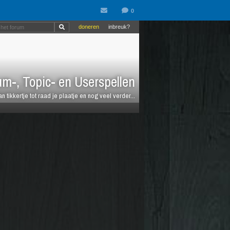
doneren
inbreuk?
m-, Topic- en Userspellen
an tikkertje tot raad je plaatje en nog veel verder...