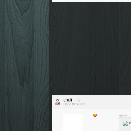
chufi
Hace frio o no?
quote: