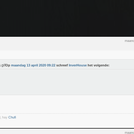
maand
Op
maandag 13 april 2020 09:22
schreef
InverHouse
het volgende:
l, hay
Chufi
maand