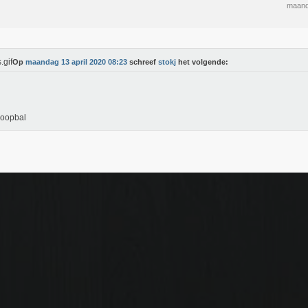
maand
Op
maandag 13 april 2020 08:23
schreef
stokj
het volgende:
loopbal