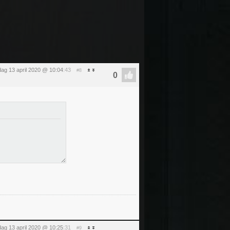
ag 13 april 2020 @ 10:04
:43
#8
ag 13 april 2020 @ 10:25
:31
#9