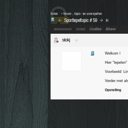
Index
»
forum-, topic- en userspellen
Sportlepeltopic # 59
abonnement
Unibet
Coolblue
Bitvavo
stokj
Welkom !
Hier "lepelen"
Voorbeeld: Li
Verder met als
Opstelling