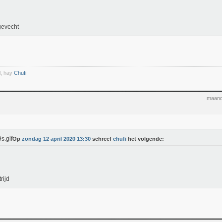
gevecht
l, hay
Chufi
maand
Op
zondag 12 april 2020 13:30
schreef
chufi
het volgende:
trijd