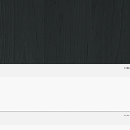
zond
zond