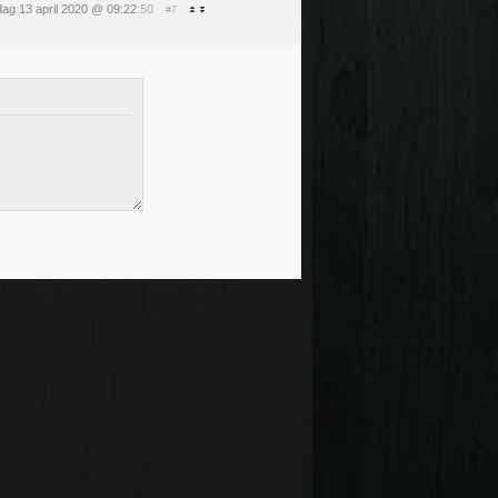
ag 13 april 2020 @ 09:22
:50
#7