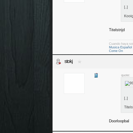
[..]
Kooi
Titelstrijd
Cuando haya so
Musica Español
Come On
stokj
quote:
[..]
Titels
Doorloopbal