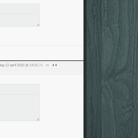
ag 12 april 2020 @ 13:21
:29
#4