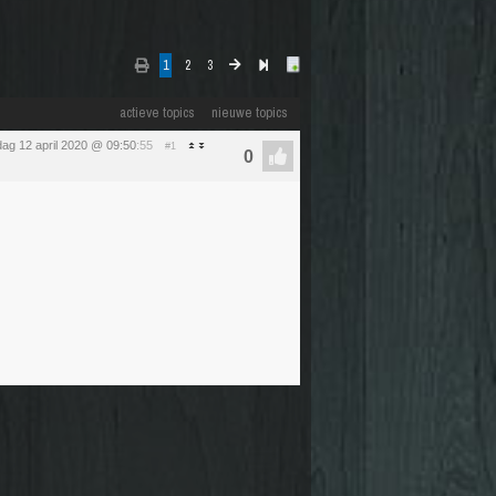
1
2
3
actieve topics
nieuwe topics
ag 12 april 2020 @ 09:50
:55
#1