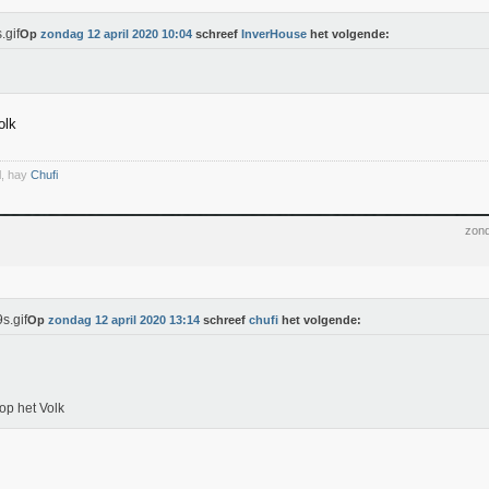
Op
zondag 12 april 2020 10:04
schreef
InverHouse
het volgende:
olk
l, hay
Chufi
zond
Op
zondag 12 april 2020 13:14
schreef
chufi
het volgende:
p het Volk