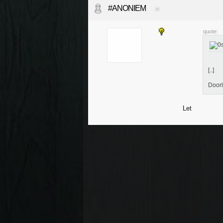
#ANONIEM
quote:
[..]
Door
Let