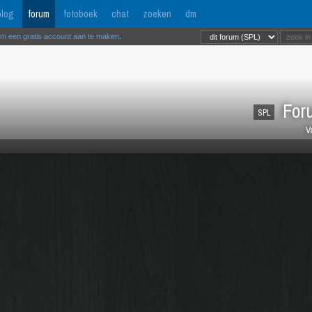
log
forum
fotoboek
chat
zoeken
dm
om een gratis account aan te maken
.
Foru
SPL
V