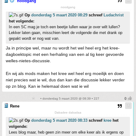
noodgang
noodgang
Op
donderdag 5 maart 2020 08:29
schreef
Ludachrist
het volgende:
In een SC mag je toch een beetje lullen waar je over wilt lullen?
Lekker laten gaan, misschien leert de volgende die met drank op
gepakt wordt er nog wat van.
Ja in principe wel, maar nu wordt het wel heel erg het kree-
dagboektopic met een herhaling van een al tig keer gevoerde
welles-nietes-discussie.
En wij als mods maken het kree wel heel erg moeilijk en doen
niet precies wat ie wil, dus dan kan die discussie lekker verder
op zn blog. Kan ie helemaal doen wat ie wil
• donderdag 5 maart 2020 @ 08:39 • 227
Rene
Dabadee dabadaa
Op
donderdag 5 maart 2020 08:33
schreef
kree
het
volgende:
Lees blog maar, heb geen zin meer om elke keer als ik ergens op