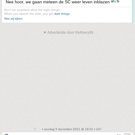
Nee hoor, we gaan meteen de SC weer leven inblazen
Don't be surprised what the night brings.
When you search the dark, you get
dark things
.
Wat wij kijken
▼ Advertentie door Refinery89
• zondag 5 december 2021 @ 18:01 • 247