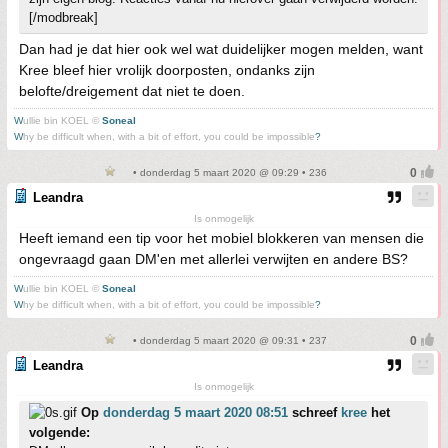
[/modbreak]
Dan had je dat hier ook wel wat duidelijker mogen melden, want
Kree bleef hier vrolijk doorposten, ondanks zijn
belofte/dreigement dat niet te doen.
W
ullie bin KOEL ©
Soneal
W
hy be difficult when, with a bit of effort, you could be impossible
?
• donderdag 5 maart 2020 @ 09:29 • 236
Leandra
Is onmogelijk
Heeft iemand een tip voor het mobiel blokkeren van mensen die
ongevraagd gaan DM'en met allerlei verwijten en andere BS?
W
ullie bin KOEL ©
Soneal
W
hy be difficult when, with a bit of effort, you could be impossible
?
• donderdag 5 maart 2020 @ 09:31 • 237
Leandra
Is onmogelijk
Op
donderdag 5 maart 2020 08:51
schreef
kree
het
volgende: