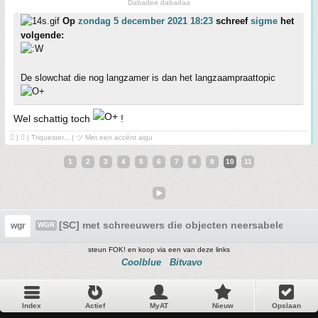
Dabadee dabadaa
Op
zondag 5 december 2021 18:23
schreef
sigme
het
volgende:
De slowchat die nog langzamer is dan het langzaampraattopic
Wel schattig toch
!
 | ❤ | Triquester... | ツ Met een accént aigu
1
2
3
4
5
6
7
8
9
10
11
[SC] met schreeuwers die objecten neersabelen
wgr
WGR
steun FOK! en koop via een van deze links
Coolblue
Bitvavo
Index
Actief
MyAT
Nieuw
Opslaan