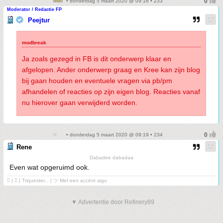
• donderdag 5 maart 2020 @ 09:16 • 233
Moderator / Redactie FP
Peejtur
Ja zoals gezegd in FB is dit onderwerp klaar en
afgelopen. Ander onderwerp graag en Kree kan zijn blog
bij gaan houden en eventuele vragen via pb/pm
afhandelen of reacties op zijn eigen blog. Reacties vanaf
nu hierover gaan verwijderd worden.
• donderdag 5 maart 2020 @ 09:19 • 234
Rene
Dabadee dabadaa
Even wat opgeruimd ook.
 | ❤ | Triquester... | ツ Met een accént aigu
▼ Advertentie door Refinery89