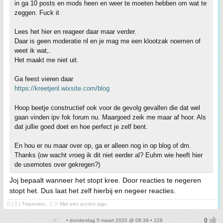
in ga 10 posts en mods heen en weer te moeten hebben om wat te
zeggen. Fuck it
Lees het hier en reageer daar maar verder.
Daar is geen moderatie nl en je mag me een klootzak noemen of
weet ik wat,.
Het maakt me niet uit.
Ga feest vieren daar
https://kreetjenl.wixsite.com/blog
Hoop beetje constructief ook voor de gevolg gevallen die dat wel
gaan vinden ipv fok forum nu. Maargoed zeik me maar af hoor. Als
dat jullie goed doet en hoe perfect je zelf bent.
En hou er nu maar over op, ga er alleen nog in op blog of dm.
Thanks (ow wacht vroeg ik dit niet eerder al? Euhm wie heeft hier
de usernotes over gekregen?)
Joj bepaalt wanneer het stopt kree. Door reacties te negeren
stopt het. Dus laat het zelf hierbij en negeer reacties.
 | ❤ | Triquester... | ツ Met een accént aigu
• donderdag 5 maart 2020 @ 08:39 • 228