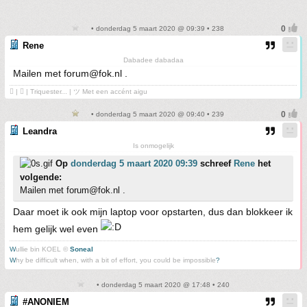
• donderdag 5 maart 2020 @ 09:39 • 238
Rene
Dabadee dabadaa
Mailen met forum@fok.nl .
 | ❤ | Triquester... | ツ Met een accént aigu
• donderdag 5 maart 2020 @ 09:40 • 239
Leandra
Is onmogelijk
Op
donderdag 5 maart 2020 09:39
schreef
Rene
het
volgende:
Mailen met forum@fok.nl .
Daar moet ik ook mijn laptop voor opstarten, dus dan blokkeer ik
hem gelijk wel even
W
ullie bin KOEL ©
Soneal
W
hy be difficult when, with a bit of effort, you could be impossible
?
• donderdag 5 maart 2020 @ 17:48 • 240
#ANONIEM