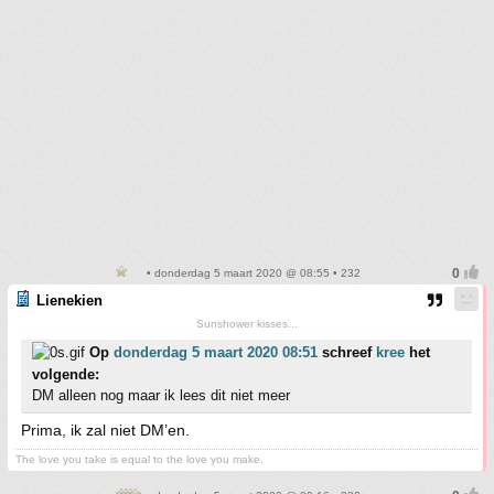
• donderdag 5 maart 2020 @ 08:55 • 232
Lienekien
Sunshower kisses...
Op
donderdag 5 maart 2020 08:51
schreef
kree
het
volgende:
DM alleen nog maar ik lees dit niet meer
Prima, ik zal niet DM’en.
The love you take is equal to the love you make.