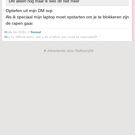
DM alleen nog maar ik lees dit niet meer
Optiefen uit mijn DM svp.
Als ik speciaal míjn laptop moet opstarten om je te blokkeren zijn
de rapen gaar.
W
ullie bin KOEL ©
Soneal
W
hy be difficult when, with a bit of effort, you could be impossible
?
▼ Advertentie door Refinery89