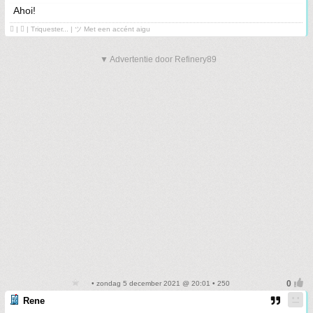
Ahoi!
 | ❤ | Triquester... | ツ Met een accént aigu
▼ Advertentie door Refinery89
• zondag 5 december 2021 @ 20:01 • 250
Rene