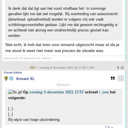
Ik denk dat dat ligt aan het soort strafbaar feit. In sommige
gevallen lijkt me dat wel mogelijk. Bij overtreding van auteursrecht
(download- uploadverbod) worden er volgens mij ook vaak
schikkingsvoorstellen gedaan. Lijkt me dat gewoon rechtsgeldig is
en achteraf niet alsnog een strafrechtelijk proces gestart kan
worden.
Niet echt, ik heb dat toen voor iemand uitgezocht maar al sla je
me dood ik weet niet meer wat precies de situatie was.
speak only if it improves the silence.
• zondag 5 december 2021 @ 17:59 • 246
Forum Admin
Armani XL
Whatever...
Op
zondag 5 december 2021 17:57
schreef
r_one
het
volgende:
[..]
[..]
Bij wijze van hoge uitzondering.