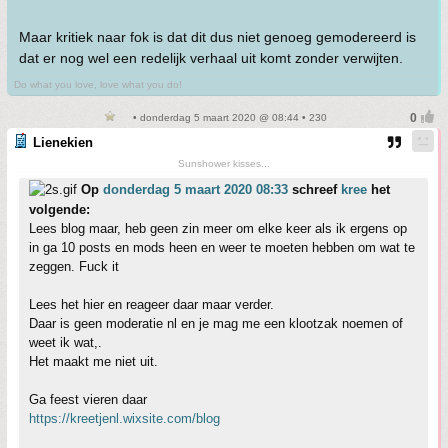
Maar kritiek naar fok is dat dit dus niet genoeg gemodereerd is
dat er nog wel een redelijk verhaal uit komt zonder verwijten.
Do what you love, love what you do!
• donderdag 5 maart 2020 @ 08:44 • 230
Lienekien
Sunshower kisses...
Op
donderdag 5 maart 2020 08:33
schreef
kree
het
volgende:
Lees blog maar, heb geen zin meer om elke keer als ik ergens op
in ga 10 posts en mods heen en weer te moeten hebben om wat te
zeggen. Fuck it
Lees het hier en reageer daar maar verder.
Daar is geen moderatie nl en je mag me een klootzak noemen of
weet ik wat,.
Het maakt me niet uit.
Ga feest vieren daar
https://kreetjenl.wixsite.com/blog