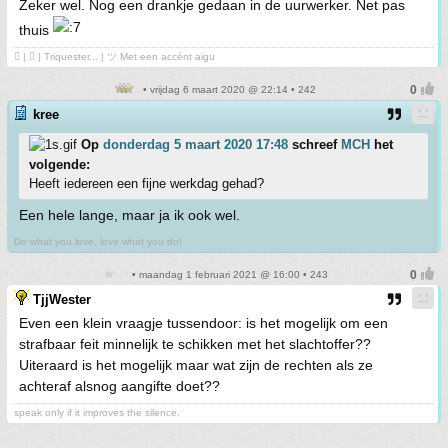
Zeker wel. Nog een drankje gedaan in de uurwerker. Net pas
thuis
 | ❤ | Triquester... | ツ Met een accént aigu
• vrijdag 6 maart 2020 @ 22:14 • 242
kree
Op
donderdag 5 maart 2020 17:48
schreef
MCH
het
volgende:
Heeft iedereen een fijne werkdag gehad?
Een hele lange, maar ja ik ook wel.
Do what you love, love what you do!
• maandag 1 februari 2021 @ 16:00 • 243
TjjWester
Even een klein vraagje tussendoor: is het mogelijk om een
strafbaar feit minnelijk te schikken met het slachtoffer??
Uiteraard is het mogelijk maar wat zijn de rechten als ze
achteraf alsnog aangifte doet??
speak only if it improves the silence.