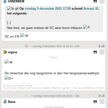
#ANONIEM
Op
zondag 5 december 2021 17:59
schreef
Armani XL
het volgende:
[..]
Nee hoor, we gaan meteen de SC weer leven inblazen
SC en FB
• zondag 5 december 2021 @ 18:23 • 248
sigme
Veraan
De slowchat die nog langzamer is dan het langzaampraattopic
ik moet verrassend weinig
Es ist heute schlecht und wird nun täglich schlechter werden, – bis das Schlimmste kommt
• zondag 5 december 2021 @ 20:01 • 249
Rene
Dabadee dabadaa