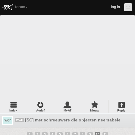
forum
log in
Index
Actief
MyAT
Nieuw
Reply
[SC] met schreeuwers die objecten neersabelen
wgr
WGR
1
2
3
4
5
6
7
8
9
10
11