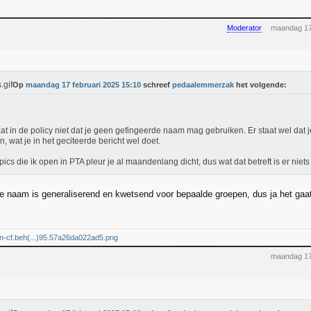
Moderator
maandag 17
Op
maandag 17 februari 2025 15:10
schreef
pedaalemmerzak
het volgende:
aat in de policy niet dat je geen gefingeerde naam mag gebruiken. Er staat wel dat je
n, wat je in het geciteerde bericht wel doet.
pics die ik open in PTA pleur je al maandenlang dicht, dus wat dat betreft is er niet
e naam is generaliserend en kwetsend voor bepaalde groepen, dus ja het gaat
dn-cf.beh(...)95.57a26da022ad5.png
maandag 17