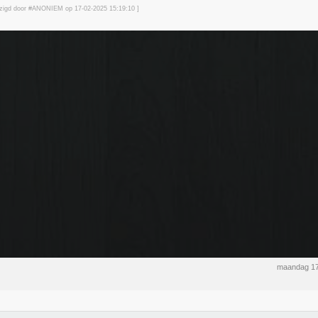
ijzigd door #ANONIEM op 17-02-2025 15:19
:10
]
maandag 17