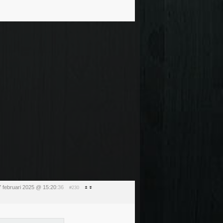
 februari 2025 @ 15:20
:36
#230