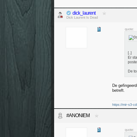
dick_laurent
Dick Laurent Is Dead
quote:
[..]
Er st
poste
De to
De gefingeerd
betreft.
https://mir-s3-c
#ANONIEM
quote: