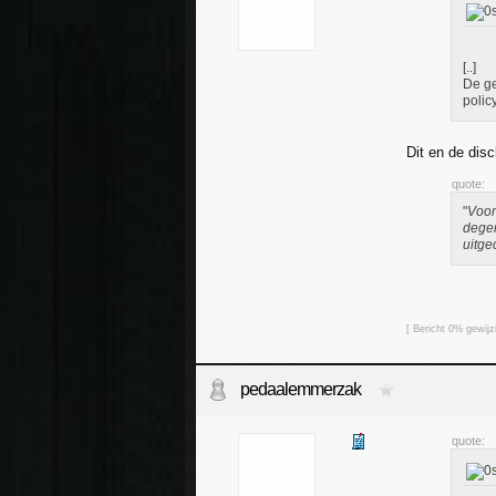
[..]
De ge
policy
Dit en de disc
quote:
"
Voo
degen
uitge
[ Bericht 0% gewi
pedaalemmerzak
quote: