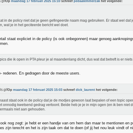
Op
maandag 17 februari 2025 15:10
schreef
pedaalemmerzak
het volgende:
aat in de policy niet dat je geen gefingeerde naam mag gebruiken. Er staat wel dat je
n, wat je in het geciteerde bericht wel doet.
tail staat expliciet in de policy (is ook onbegonnen) maar genoeg aanknopin
nemen.
pics die ik open in PTA pleur je al maandenlang dicht, dus wat dat betreft is er niet
- redenen. En gedragen door de meeste users.
Op
maandag 17 februari 2025 15:03
schreef
dick_laurent
het volgende:
aast staat ook in de policy dat je de modjes gewoon laat bepalen of een topic open
et onnodig kwetsend gedrag vertoont. Beide heb je je in mijn ogen (en ik ben niet 
ermaals niet aan gehouden.
j ook nog zegt: je hebt er een handje van om hem dan maar te mentionen en per
es zijn terecht en het is zijn taak om dat te doen (of jij het nou leuk vindt of ni