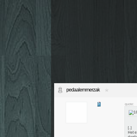
pedaalemmerzak
quote:
[..]
Het e