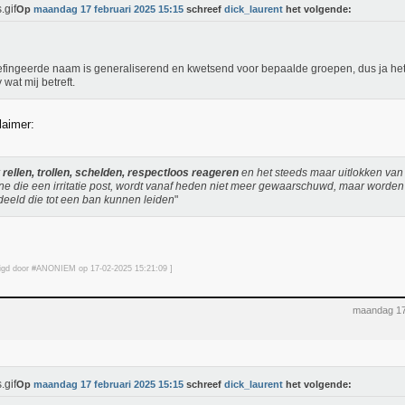
Op
maandag 17 februari 2025 15:15
schreef
dick_laurent
het volgende:
fingeerde naam is generaliserend en kwetsend voor bepaalde groepen, dus ja het
 wat mij betreft.
laimer:
r
rellen, trollen, schelden, respectloos reageren
en het steeds maar uitlokken van
e die een irritatie post, wordt vanaf heden niet meer gewaarschuwd, maar worden 
deeld die tot een ban kunnen leiden
"
jzigd door #ANONIEM op 17-02-2025 15:21
:09
]
maandag 17
Op
maandag 17 februari 2025 15:15
schreef
dick_laurent
het volgende: