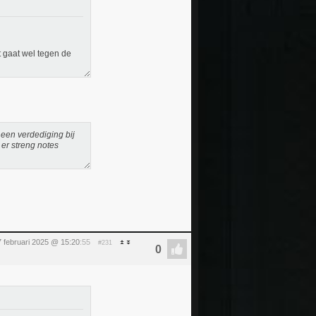
 gaat wel tegen de
 een verdediging bij
er streng notes
 februari 2025 @ 15:20
:55
#231