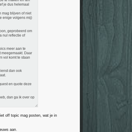
erde te maken en ten
oef je dus helemaal
 mag blijven of niet
de enige volgens mij)
toon, geprobeerd om
nul reflectie of
opics meer aan te
ebt meegemaakt. Daar
m vol komt te staan
dienst dan ook
aat.
 guest en quote deze
heb, dan ga ik over op
et off topic mag posten, wat je in
nieuws aan.