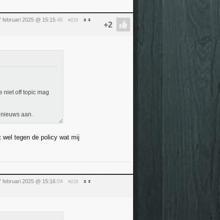
 februari 2025 @ 15:15
:46
#228
 niet off topic mag
s nieuws aan.
 wel tegen de policy wat mij
 februari 2025 @ 15:16
:04
#229