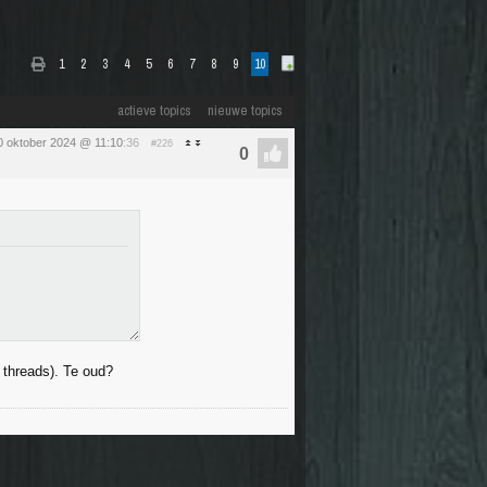
1
2
3
4
5
6
7
8
9
10
actieve topics
nieuwe topics
0 oktober 2024 @ 11:10
:36
#226
 threads). Te oud?