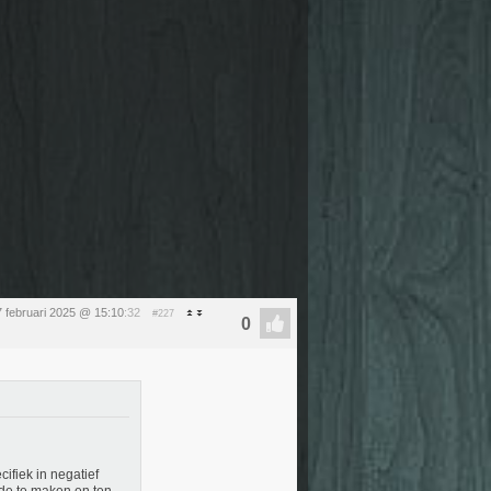
 februari 2025 @ 15:10
:32
#227
ifiek in negatief