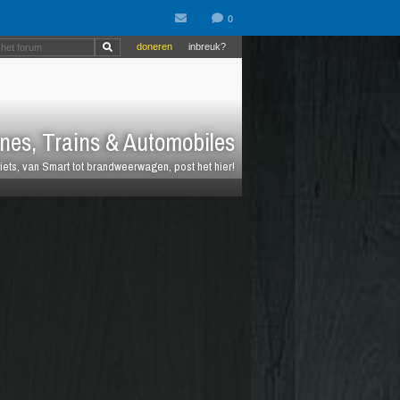
doneren
inbreuk?
nes, Trains & Automobiles
fiets, van Smart tot brandweerwagen, post het hier!