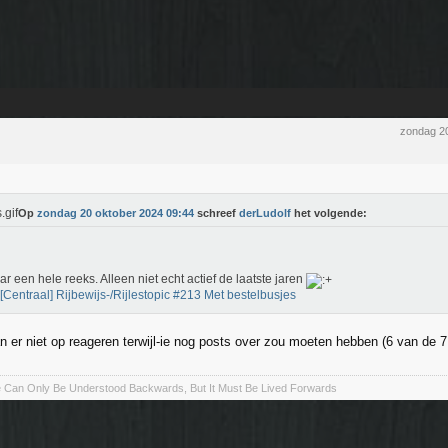
zondag 2
Op
zondag 20 oktober 2024 09:44
schreef
derLudolf
het volgende:
r een hele reeks. Alleen niet echt actief de laatste jaren
 [Centraal] Rijbewijs-/Rijlestopic #213 Met bestelbusjes
n er niet op reageren terwijl-ie nog posts over zou moeten hebben (6 van de 7
fe Can Only Be Understood Backwards, But It Must Be Lived Forwards