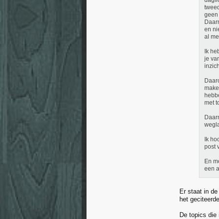
dagli
tweed
geen 
Daarn
en ni
al me
Ik he
je va
inzic
Daaro
maken
hebbe
met t
Daarn
wegla
Ik ho
post 
En mo
een a
Er staat in de
het geciteerde
De topics die 