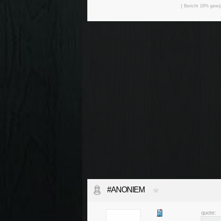
[ Bericht 18% gew
#ANONIEM
quote: