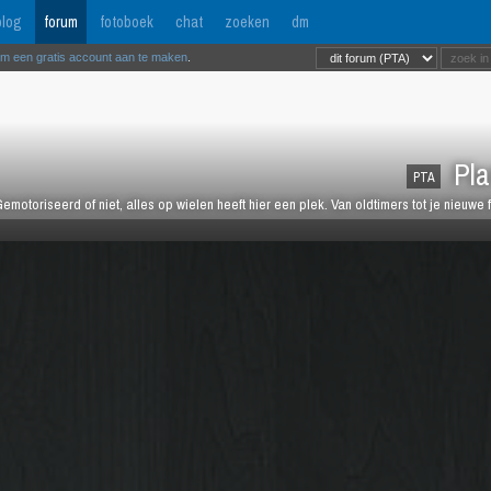
log
forum
fotoboek
chat
zoeken
dm
om een gratis account aan te maken
.
Pla
PTA
emotoriseerd of niet, alles op wielen heeft hier een plek. Van oldtimers tot je nieuwe 