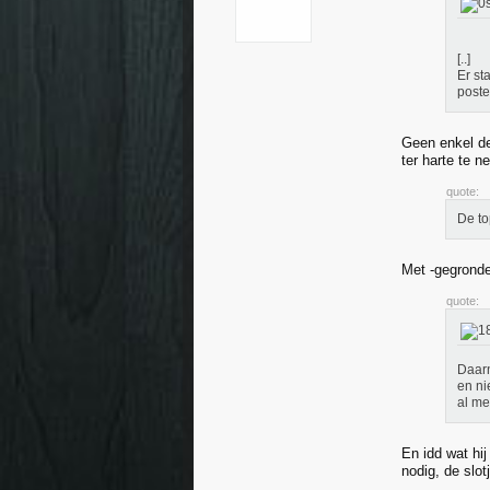
[..]
Er st
poste
Geen enkel de
ter harte te 
quote:
De to
Met -gegronde
quote:
Daarn
en ni
al me
En idd wat hi
nodig, de slotj