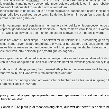
cht zetten is ten eerste
offtopic
, wat ik al in mijn 1e post vriendelijk duidelijk probe
e wordt het vanaf nu ook gewoon
niet
meer getolereerd. Als je een irritatie hebt h
"naam" of nationaliteit of wat dan ook te vermelden.
aast staat ook in de
policy
dat je de modjes gewoon laat bepalen of een topic open
et onnodig kwetsend gedrag vertoont. Beide heb je je in mijn ogen (en ik ben niet 
ermaals niet aan gehouden.
b hier vanmorgen met een, in mijn mening hele vriendelijke en tegemoetkomende 
n oprecht goedbedoeld advies te voorzien... Echter, zoals zo vaak toon je nul komma 
ht en wuif je alles weg op een manier die eigenlijk gewoon bizar begint te worden.
m is het vanaf nu heel simpel: je hoeft wat mij betreft hier in PTA voorlopig geen t
 met vragen over rijvaardigheid/auto's of verkeer-gerelateerde situaties die je h
n we hier al reeksen voor en bovendien wil ik simpelweg niet dat het hele subforu
opic-drek van jouw persoonlijke rijvaardigheids-dagboek.
aast gaan we vanaf nu het fictieve namen gebruik van welke nationaliteit of Gods
ten in posts, aangezien dit ook NUL relevantie heeft en tevens tegen de policy in g
op dat ik nu duidelijk genoeg ben geweest. Als je het er niet mee eens bent: be my
voor review bij de FOK! crew, ik sta achter mijn woorden.
cht je het toch nodig vinden om weer schijt te hebben aan alles wat ik nu gezegd 
l dan niet tijdelijke PTA ban.
 policy niet dat je geen gefingeerde naam mag gebruiken. Er staat wel dat je ni
 bericht wel doet.
ik open in PTA pleur je al maandenlang dicht, dus wat dat betreft is er niets 