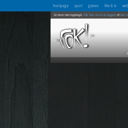
frontpage
sport
games
film & tv
web
Je bent niet ingelogd.
Klik hier om in te loggen
of
hier 
G