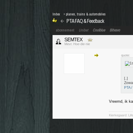
Index
»
planes, trains & automobiles
PTA FAQ & Feedback
abonnement
Unibet
Coolblue
Bitvavo
SEMTEX
Mevr. Hoe-die-nie
quote:
[..]
Zowaa
PTA /
Vreemd, ik ka
Kierkegaard: Li