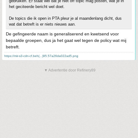
gebruiken. Er staat wel dat je niet off topic mag posten, wat je in
het geciteerde bericht wel doet.
De topics die ik open in PTA pleur je al maandenlang dicht, dus
wat dat betreft is er niets nieuws aan.
De gefingeerde naam is generaliserend en kwetsend voor
bepaalde groepen, dus ja het gaat wel tegen de policy wat mij
betreft.
https://mir-s3-cdn-cf.beh(...)95.57a26da022ad5.png
▼ Advertentie door Refinery89