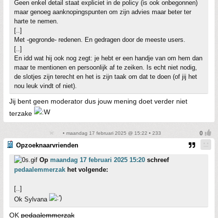
Geen enkel detail staat expliciet in de policy (is ook onbegonnen)
maar genoeg aanknopingspunten om zijn advies maar beter ter
harte te nemen.
[..]
Met -gegronde- redenen. En gedragen door de meeste users.
[..]
En idd wat hij ook nog zegt: je hebt er een handje van om hem dan
maar te mentionen en persoonlijk af te zeiken. Is echt niet nodig,
de slotjes zijn terecht en het is zijn taak om dat te doen (of jij het
nou leuk vindt of niet).
Jij bent geen moderator dus jouw mening doet verder niet
terzake
• maandag 17 februari 2025 @ 15:22 • 233
Opzoeknaarvrienden
Op
maandag 17 februari 2025 15:20
schreef
pedaalemmerzak
het volgende:
[..]
Ok Sylvana
OK
pedaalemmerzak