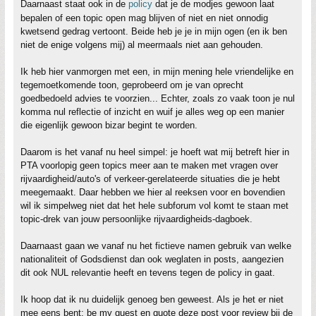
Daarnaast staat ook in de
policy
dat je de modjes gewoon laat
bepalen of een topic open mag blijven of niet en niet onnodig
kwetsend gedrag vertoont. Beide heb je je in mijn ogen (en ik ben
niet de enige volgens mij) al meermaals niet aan gehouden.
Ik heb hier vanmorgen met een, in mijn mening hele vriendelijke en
tegemoetkomende toon, geprobeerd om je van oprecht
goedbedoeld advies te voorzien... Echter, zoals zo vaak toon je nul
komma nul reflectie of inzicht en wuif je alles weg op een manier
die eigenlijk gewoon bizar begint te worden.
Daarom is het vanaf nu heel simpel: je hoeft wat mij betreft hier in
PTA voorlopig geen topics meer aan te maken met vragen over
rijvaardigheid/auto's of verkeer-gerelateerde situaties die je hebt
meegemaakt. Daar hebben we hier al reeksen voor en bovendien
wil ik simpelweg niet dat het hele subforum vol komt te staan met
topic-drek van jouw persoonlijke rijvaardigheids-dagboek.
Daarnaast gaan we vanaf nu het fictieve namen gebruik van welke
nationaliteit of Godsdienst dan ook weglaten in posts, aangezien
dit ook NUL relevantie heeft en tevens tegen de policy in gaat.
Ik hoop dat ik nu duidelijk genoeg ben geweest. Als je het er niet
mee eens bent: be my guest en quote deze post voor review bij de