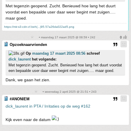
Met tegenzin geopend. Zucht. Benieuwd hoe lang het duurt
voordat een bepaalde user daar weer begint met zuigen.....
maar goed.
https://mir-s3-cdn-cf.beh(...)95.57a26da022ad5.png
• maandag 17 maart 2025 @ 08:59 • 242
Opzoeknaarvrienden
Op
maandag 17 maart 2025 08:56
schreef
dick_laurent
het volgende:
Met tegenzin geopend. Zucht. Benieuwd hoe lang het duurt voordat
een bepaalde user daar weer begint met zuigen..... maar goed.
Dank, we gaan het zien.
• woensdag 2 april 2025 @ 21:51 • 243
#ANONIEM
dick_laurent in PTA / Irritaties op de weg #162
Kijk even naar de datum