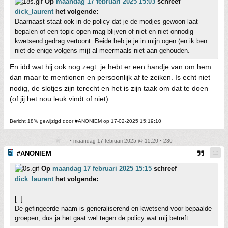
Op
maandag 17 februari 2025 15:03
schreef
dick_laurent
het volgende:
Daarnaast staat ook in de policy dat je de modjes gewoon laat
bepalen of een topic open mag blijven of niet en niet onnodig
kwetsend gedrag vertoont. Beide heb je je in mijn ogen (en ik ben
niet de enige volgens mij) al meermaals niet aan gehouden.
En idd wat hij ook nog zegt: je hebt er een handje van om hem
dan maar te mentionen en persoonlijk af te zeiken. Is echt niet
nodig, de slotjes zijn terecht en het is zijn taak om dat te doen
(of jij het nou leuk vindt of niet).
Bericht 18% gewijzigd door #ANONIEM op 17-02-2025 15:19:10
• maandag 17 februari 2025 @ 15:20 • 230
#ANONIEM
Op
maandag 17 februari 2025 15:15
schreef
dick_laurent
het volgende:
[..]
De gefingeerde naam is generaliserend en kwetsend voor bepaalde
groepen, dus ja het gaat wel tegen de policy wat mij betreft.