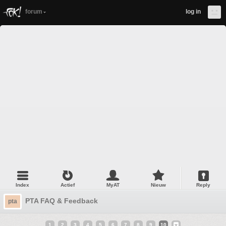
forum
log in
Index
Actief
MyAT
Nieuw
Reply
PTA FAQ & Feedback
pta
1
2
3
4
5
6
7
8
9
10