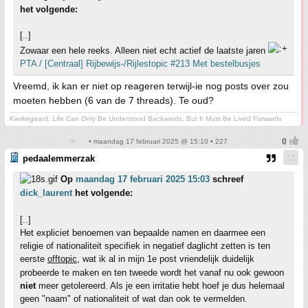
het volgende:
[..]
Zowaar een hele reeks. Alleen niet echt actief de laatste jaren
PTA / [Centraal] Rijbewijs-/Rijlestopic #213 Met bestelbusjes
Vreemd, ik kan er niet op reageren terwijl-ie nog posts over zou
moeten hebben (6 van de 7 threads). Te oud?
Kierkegaard: Life Can Only Be Understood Backwards, But It Must Be Lived Forwards
• maandag 17 februari 2025 @ 15:10 • 227
pedaalemmerzak
Op
maandag 17 februari 2025 15:03
schreef
dick_laurent
het volgende:
[..]
Het expliciet benoemen van bepaalde namen en daarmee een
religie of nationaliteit specifiek in negatief daglicht zetten is ten
eerste
offtopic
, wat ik al in mijn 1e post vriendelijk duidelijk
probeerde te maken en ten tweede wordt het vanaf nu ook gewoon
niet
meer getolereerd. Als je een irritatie hebt hoef je dus helemaal
geen "naam" of nationaliteit of wat dan ook te vermelden.