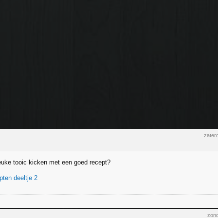
zater
leuke tooic kicken met een goed recept?
pten deeltje 2
zond