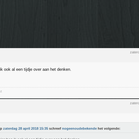
zater
ik ook al een tijdje over aan het denken.
st
zater
Op
zaterdag 28 april 2018 15:35
schreef
nogeenoudebekende
het volgende: