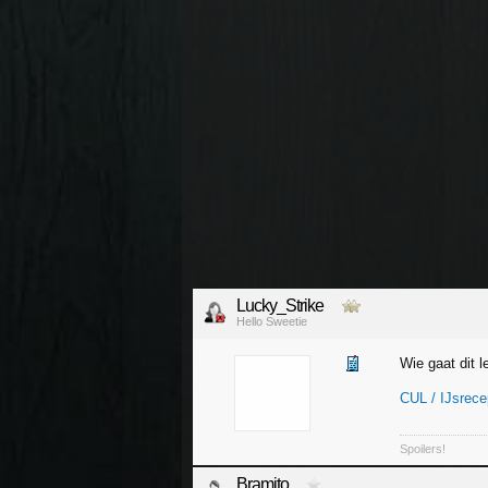
Lucky_Strike
Hello Sweetie
Wie gaat dit 
CUL / IJsrece
Spoilers!
Bramito