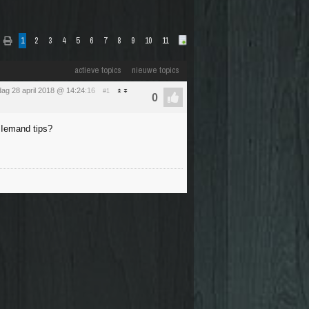
1
2
3
4
5
6
7
8
9
10
11
actieve topics
nieuwe topics
dag 28 april 2018 @ 14:24
:16
#1
. Iemand tips?