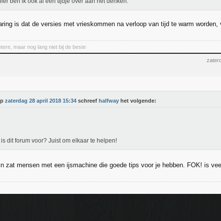
hier ben ik ook al een tijdje over aan het denken.
aring is dat de versies met vrieskommen na verloop van tijd te warm worden, 
etere, maar nog lang niet bij de beste
zater
Op
zaterdag 28 april 2018 15:34
schreef
halfway
het volgende:
is dit forum voor? Juist om elkaar te helpen!
ijn zat mensen met een ijsmachine die goede tips voor je hebben. FOK! is ve