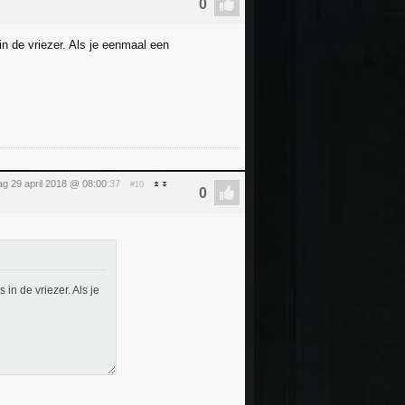
in de vriezer. Als je eenmaal een
g 29 april 2018 @ 08:00
:37
#10
 in de vriezer. Als je