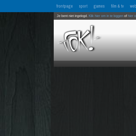
frontpage
sport
games
film & tv
web
Je bent niet ingelogd.
Klik hier om in te loggen
of
hier 