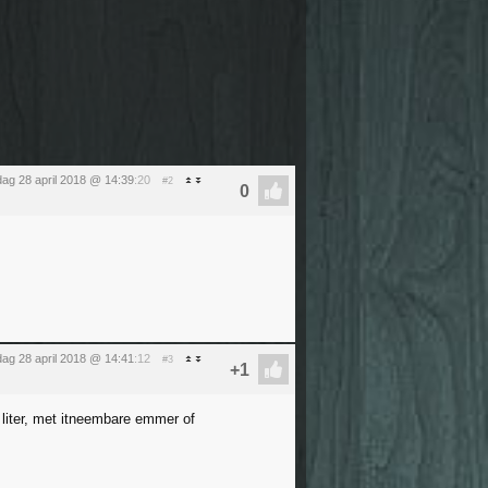
dag 28 april 2018 @ 14:39
:20
#2
dag 28 april 2018 @ 14:41
:12
#3
 2 liter, met itneembare emmer of