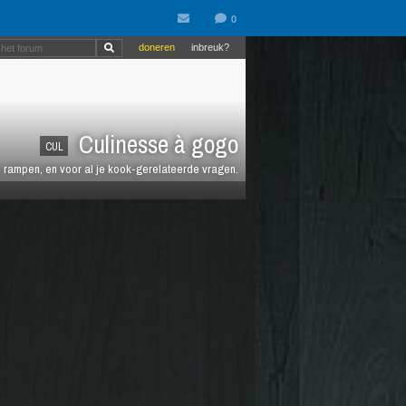
doneren
inbreuk?
Culinesse à gogo
CUL
en rampen, en voor al je kook-gerelateerde vragen.