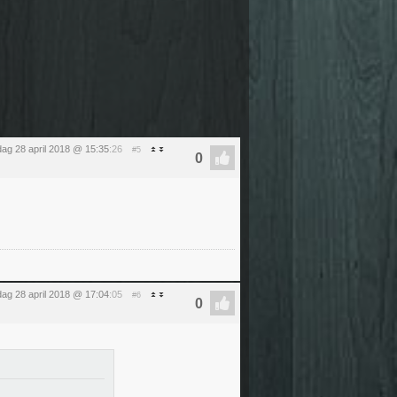
dag 28 april 2018 @ 15:35
:26
#5
dag 28 april 2018 @ 17:04
:05
#6