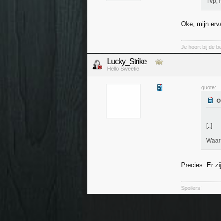
Tvp, 
Oke, mijn erv
Je hoort bij de b
Lucky_Strike
Hello Sweetie
quote:
[..]
Waar 
Precies. Er z
Spoilers!