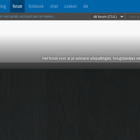
log
forum
fotoboek
chat
zoeken
dm
om een gratis account aan te maken
.
Het forum voor al je culinaire uitspattingen, hoogstandjes 