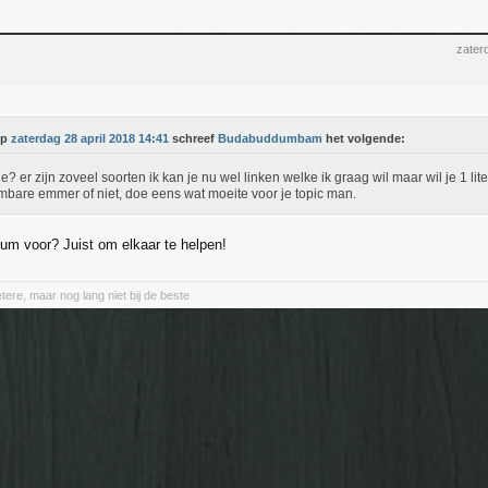
zater
Op
zaterdag 28 april 2018 14:41
schreef
Budabuddumbam
het volgende:
e? er zijn zoveel soorten ik kan je nu wel linken welke ik graag wil maar wil je 1 liter,
mbare emmer of niet, doe eens wat moeite voor je topic man.
rum voor? Juist om elkaar te helpen!
etere, maar nog lang niet bij de beste