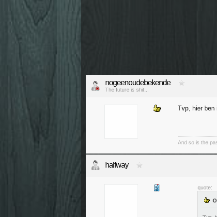
nogeenoudebekende
The future is shit...
Tvp, hier ben 
And so is the pa
halfway
quote: