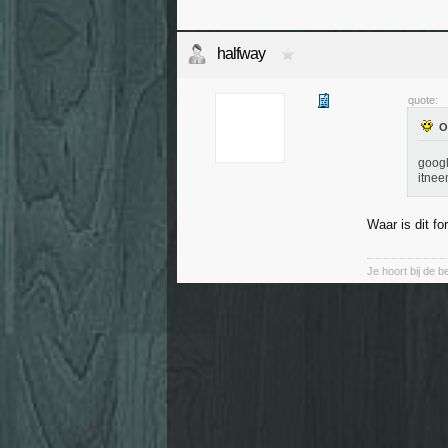
halfway
quote:
googl
itnee
Waar is dit fo
Je hoort bij de b