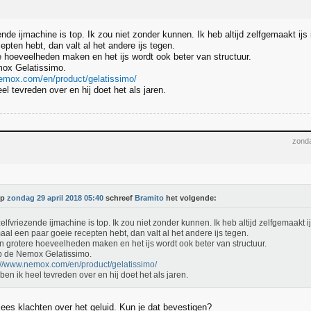
nde ijmachine is top. Ik zou niet zonder kunnen. Ik heb altijd zelfgemaakt ijs 
epten hebt, dan valt al het andere ijs tegen.
e hoeveelheden maken en het ijs wordt ook beter van structuur.
mox Gelatissimo.
emox.com/en/product/gelatissimo/
el tevreden over en hij doet het als jaren.
zonda
Op
zondag 29 april 2018 05:40
schreef
Bramito
het volgende:
elfvriezende ijmachine is top. Ik zou niet zonder kunnen. Ik heb altijd zelfgemaakt ijs
al een paar goeie recepten hebt, dan valt al het andere ijs tegen.
n grotere hoeveelheden maken en het ijs wordt ook beter van structuur.
b de Nemox Gelatissimo.
://www.nemox.com/en/product/gelatissimo/
ben ik heel tevreden over en hij doet het als jaren.
lees klachten over het geluid. Kun je dat bevestigen?