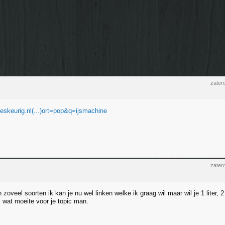
zater
ieskeurig.nl(...)ort=pop&q=ijsmachine
zater
n zoveel soorten ik kan je nu wel linken welke ik graag wil maar wil je 1 liter,
s wat moeite voor je topic man.