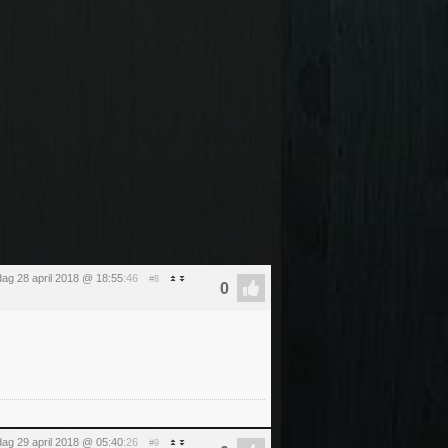
dag 28 april 2018 @ 18:55
:46
#8
ag 29 april 2018 @ 05:40
:26
#9