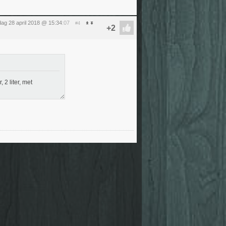
dag 28 april 2018 @ 15:34
:07
#4
 2 liter, met