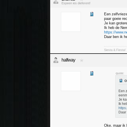
Espeen ies dieferent!
Een zelfvrieze
paar goeie rec
Je kan groter
Ik heb de Ne
https://www.n
Daar ben ik he
Siesta & Fiesta!
halfway
quote:
Een z
eenma
Je ka
Ik he
https
Daar 
Oke, maar ik 