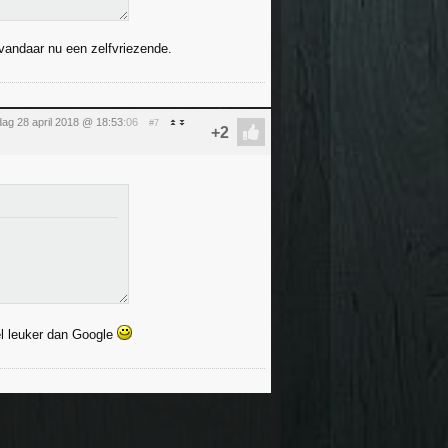
vandaar nu een zelfvriezende.
dag 28 april 2018 @ 18:53
:06
#7
el leuker dan Google