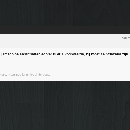
zater
 ijsmachine aanschaffen echter is er 1 voorwaarde, hij moet zelfvriezend zijn
etere, maar nog lang niet bij de beste