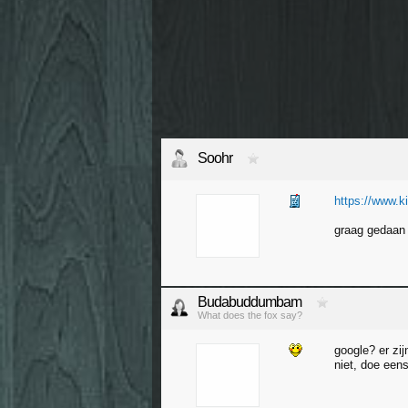
Soohr
https://www.k
graag gedaan
Budabuddumbam
What does the fox say?
google? er zij
niet, doe een