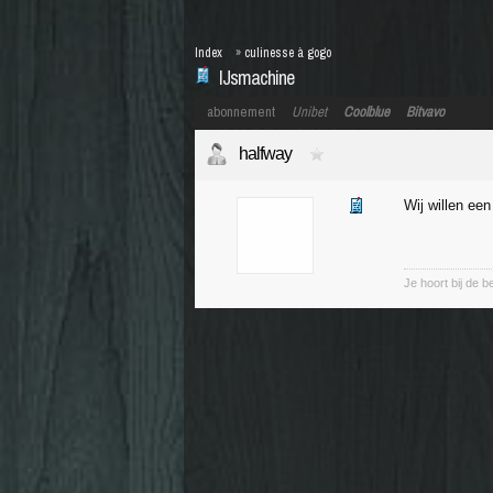
Index
»
culinesse à gogo
IJsmachine
abonnement
Unibet
Coolblue
Bitvavo
halfway
Wij willen een
Je hoort bij de b