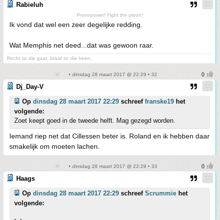
Rabieluh
Pronopower! Fight the ploon!
Ik vond dat wel een zeer degelijke redding.
Wat Memphis net deed...dat was gewoon raar.
Recht zo die gaat, braaf zo die heen.
• dinsdag 28 maart 2017 @ 22:29 • 32
Dj_Day-V
Op
dinsdag 28 maart 2017 22:29
schreef
franske19
het
volgende:
Zoet keept goed in de tweede helft. Mag gezegd worden.
Iemand riep net dat Cillessen beter is. Roland en ik hebben daar
smakelijk om moeten lachen.
• dinsdag 28 maart 2017 @ 22:29 • 33
Haags
Op
dinsdag 28 maart 2017 22:29
schreef
Scrummie
het
volgende: