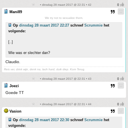
• dinsdag 28 maart 2017 @ 22:31 • 42
Mani89
We try not to sexualize them.
Op
dinsdag 28 maart 2017 22:27
schreef
Scrummie
het
volgende:
[..]
Wie was er slechter dan?
Claudio.
Reis ver, drink wijn, denk na, lach hard, duik diep. Kom Terug.
• dinsdag 28 maart 2017 @ 22:31 • 43
Joezi
Goede TT
• dinsdag 28 maart 2017 @ 22:31 • 44
Vasion
Op
dinsdag 28 maart 2017 22:30
schreef
Scrummie
het
volgende: