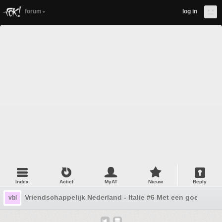
forum
log in
Index
Actief
MyAT
Nieuw
Reply
Vriendschappelijk Nederland - Italie #6 Met een goede Tet
vbl