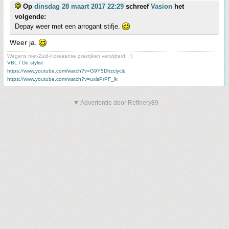
Op
dinsdag 28 maart 2017 22:29
schreef
Vasion
het
volgende:
Depay weer met een arrogant stifje.
Weer ja.
Wegens niet-Zuid-Koreaanse praktijken verwijderd. :')
VBL / De stylist
https://www.youtube.com/watch?v=G9Y5Dhzciyc&
https://www.youtube.com/watch?v=uxlsPrPF_lk
▼ Advertentie door Refinery89