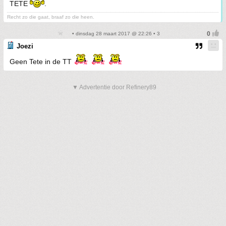
TETE
.
Recht zo die gaat, braaf zo die heen.
• dinsdag 28 maart 2017 @ 22:26 • 3
Joezi
Geen Tete in de TT
▼ Advertentie door Refinery89