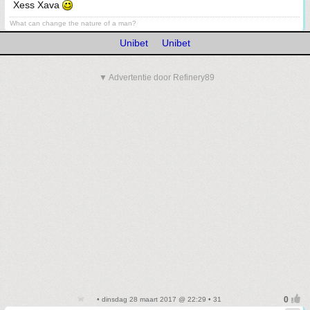
Xess Xava
What can change the nature of a man?
Unibet
Unibet
▼ Advertentie door Refinery89
• dinsdag 28 maart 2017 @ 22:29 • 31