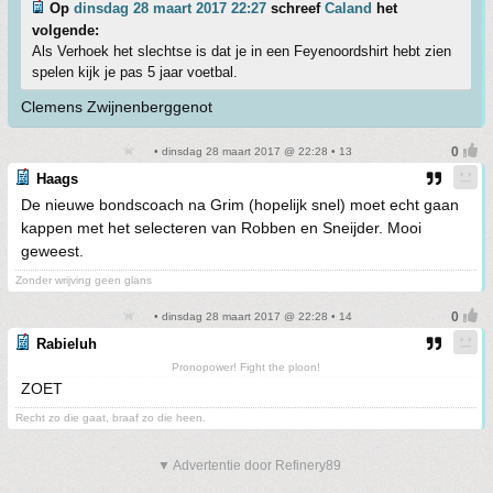
Op
dinsdag 28 maart 2017 22:27
schreef
Caland
het
volgende:
Als Verhoek het slechtse is dat je in een Feyenoordshirt hebt zien
spelen kijk je pas 5 jaar voetbal.
Clemens Zwijnenberggenot
• dinsdag 28 maart 2017 @ 22:28 • 13
Haags
De nieuwe bondscoach na Grim (hopelijk snel) moet echt gaan
kappen met het selecteren van Robben en Sneijder. Mooi
geweest.
Zonder wrijving geen glans
• dinsdag 28 maart 2017 @ 22:28 • 14
Rabieluh
Pronopower! Fight the ploon!
ZOET
Recht zo die gaat, braaf zo die heen.
▼ Advertentie door Refinery89