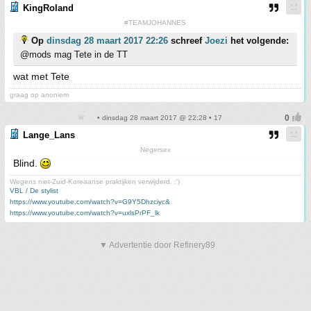
KingRoland
#TEAMJOHANNES
Op
dinsdag 28 maart 2017 22:26
schreef
Joezi
het volgende:
@mods mag Tete in de TT
wat met Tete
graag op anoniem
• dinsdag 28 maart 2017 @ 22:28 • 17
Lange_Lans
Negersex
Blind.
Wegens niet-Zuid-Koreaanse praktijken verwijderd. :')
VBL / De stylist
https://www.youtube.com/watch?v=G9Y5Dhzciyc&
https://www.youtube.com/watch?v=uxlsPrPF_lk
▼ Advertentie door Refinery89