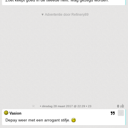
▼ Advertentie door Refinery89
• dinsdag 28 maart 2017 @ 22:29 • 23
Vasion
Depay weer met een arrogant stifje.