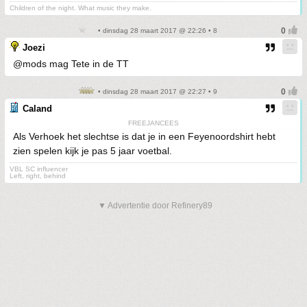
Children of the night. What music they make.
• dinsdag 28 maart 2017 @ 22:26 • 8
Joezi
@mods mag Tete in de TT
• dinsdag 28 maart 2017 @ 22:27 • 9
Caland
FREEJANCEES
Als Verhoek het slechtse is dat je in een Feyenoordshirt hebt
zien spelen kijk je pas 5 jaar voetbal.
VBL SC influencer
Left, right, behind
▼ Advertentie door Refinery89