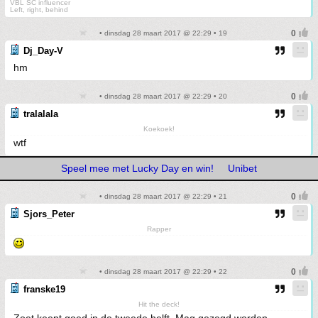
VBL SC influencer
Left, right, behind
• dinsdag 28 maart 2017 @ 22:29 • 19
Dj_Day-V
hm
• dinsdag 28 maart 2017 @ 22:29 • 20
tralalala
Koekoek!
wtf
Speel mee met Lucky Day en win!
Unibet
• dinsdag 28 maart 2017 @ 22:29 • 21
Sjors_Peter
Rapper
• dinsdag 28 maart 2017 @ 22:29 • 22
franske19
Hit the deck!
Zoet keept goed in de tweede helft. Mag gezegd worden.