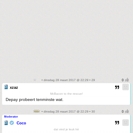
• dinsdag 28 maart 2017 @ 22:29 • 29
xzaz
McBacon to the rescue!
Depay probeert tenminste wat.
• dinsdag 28 maart 2017 @ 22:29 • 30
Moderator
Coco
dat vind je leuk hè