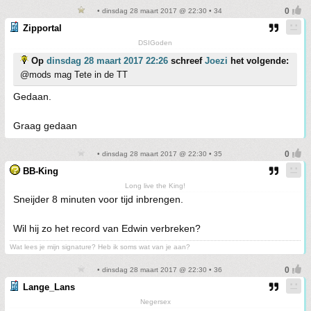
• dinsdag 28 maart 2017 @ 22:30 • 34
Zipportal
DSIGoden
Op
dinsdag 28 maart 2017 22:26
schreef
Joezi
het volgende:
@mods mag Tete in de TT
Gedaan.
Graag gedaan
• dinsdag 28 maart 2017 @ 22:30 • 35
BB-King
Long live the King!
Sneijder 8 minuten voor tijd inbrengen.
Wil hij zo het record van Edwin verbreken?
Wat lees je mijn signature? Heb ik soms wat van je aan?
• dinsdag 28 maart 2017 @ 22:30 • 36
Lange_Lans
Negersex