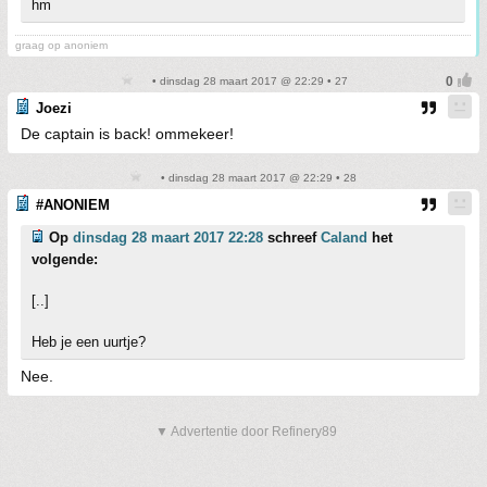
hm
graag op anoniem
• dinsdag 28 maart 2017 @ 22:29 • 27
Joezi
De captain is back! ommekeer!
• dinsdag 28 maart 2017 @ 22:29 • 28
#ANONIEM
Op
dinsdag 28 maart 2017 22:28
schreef
Caland
het
volgende:
[..]
Heb je een uurtje?
Nee.
▼ Advertentie door Refinery89