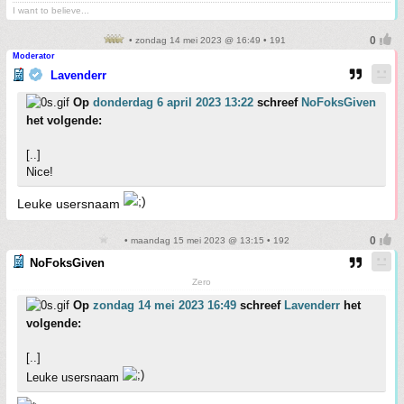
I want to believe...
• zondag 14 mei 2023 @ 16:49 • 191
Moderator
Lavenderr
Op
donderdag 6 april 2023 13:22
schreef
NoFoksGiven
het volgende:
[..]
Nice!
Leuke usersnaam
• maandag 15 mei 2023 @ 13:15 • 192
NoFoksGiven
Zero
Op
zondag 14 mei 2023 16:49
schreef
Lavenderr
het
volgende:
[..]
Leuke usersnaam