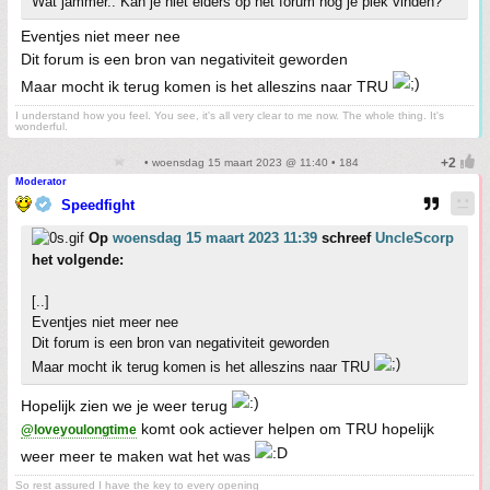
Wat jammer.. Kan je niet elders op het forum nog je plek vinden?
Eventjes niet meer nee
Dit forum is een bron van negativiteit geworden
Maar mocht ik terug komen is het alleszins naar TRU
I understand how you feel. You see, it's all very clear to me now. The whole thing. It's
wonderful.
• woensdag 15 maart 2023 @ 11:40 • 184
Moderator
Speedfight
Op
woensdag 15 maart 2023 11:39
schreef
UncleScorp
het volgende:
[..]
Eventjes niet meer nee
Dit forum is een bron van negativiteit geworden
Maar mocht ik terug komen is het alleszins naar TRU
Hopelijk zien we je weer terug
komt ook actiever helpen om TRU hopelijk
@loveyoulongtime
weer meer te maken wat het was
So rest assured I have the key to every opening