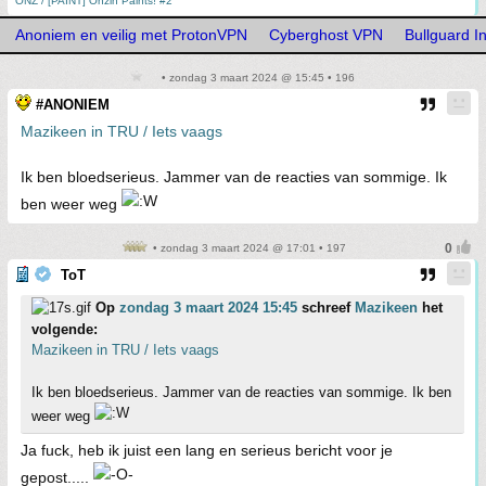
ONZ / [PAINT] Onzin Paints! #2
Anoniem en veilig met ProtonVPN
Cyberghost VPN
Bullguard In
• zondag 3 maart 2024 @ 15:45 • 196
#ANONIEM
Mazikeen in TRU / Iets vaags
Ik ben bloedserieus. Jammer van de reacties van sommige. Ik
ben weer weg
• zondag 3 maart 2024 @ 17:01 • 197
ToT
Op
zondag 3 maart 2024 15:45
schreef
Mazikeen
het
volgende:
Mazikeen in TRU / Iets vaags
Ik ben bloedserieus. Jammer van de reacties van sommige. Ik ben
weer weg
Ja fuck, heb ik juist een lang en serieus bericht voor je
gepost.....