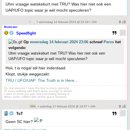
Uhm vraagje watskeburt met TRU? Was hier niet ook een
UAP/UFO topic waar je wél mocht speculeren?
• woensdag 14 februari 2024 @ 23:19 • 194
Moderator
Speedfight
Op
woensdag 14 februari 2024 23:06
schreef
Perox
het
volgende:
Uhm vraagje watskeburt met TRU? Was hier niet ook een
UAP/UFO topic waar je wél mocht speculeren?
Hoii, t is nogal stil hier inderdaad.
Klopt, stukje weggezakt:
TRU / UFO/UAP: The Truth is in Here...
So rest assured I have the key to every opening
To every wishing well that's deep enough to dream
I want to show you just how fascinating kissing is
When earth collides with all the space between
• zaterdag 17 februari 2024 @ 19:07 • 195
ToT
Geen SC hier?