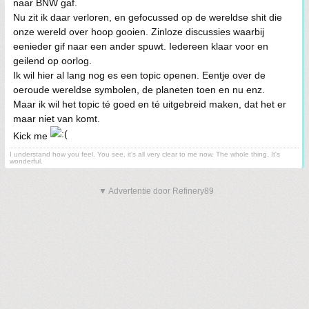
naar BNW gaf.
Nu zit ik daar verloren, en gefocussed op de wereldse shit die
onze wereld over hoop gooien. Zinloze discussies waarbij
eenieder gif naar een ander spuwt. Iedereen klaar voor en
geilend op oorlog.
Ik wil hier al lang nog es een topic openen. Eentje over de
oeroude wereldse symbolen, de planeten toen en nu enz.
Maar ik wil het topic té goed en té uitgebreid maken, dat het er
maar niet van komt.
Kick me
I understand how you feel. You see, it's all very clear to me now. The whole thing. It's
wonderful.
▼ Advertentie door Refinery89