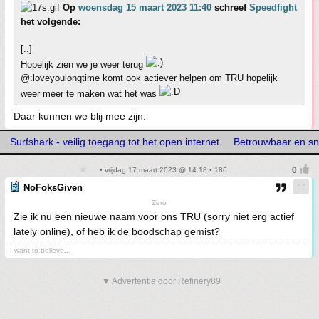
Op
woensdag 15 maart 2023 11:40
schreef
Speedfight
het volgende:
[..]
Hopelijk zien we je weer terug
@:loveyoulongtime komt ook actiever helpen om TRU hopelijk
weer meer te maken wat het was
Daar kunnen we blij mee zijn.
Surfshark - veilig toegang tot het open internet
Betrouwbaar en sn
• vrijdag 17 maart 2023 @ 14:18 • 186
NoFoksGiven
Zero
Zie ik nu een nieuwe naam voor ons TRU (sorry niet erg actief
lately online), of heb ik de boodschap gemist?
I want to believe...
▼ Advertentie door Refinery89