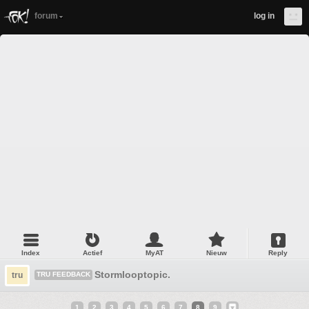
forum
log in
Index
Actief
MyAT
Nieuw
Reply
Stormlooptopic.
tru
TRU FEEDBACK
1
2
3
4
5
6
7
8
9