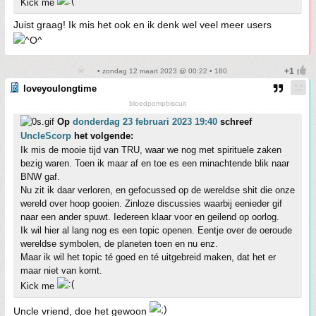
Kick me
Juist graag! Ik mis het ook en ik denk wel veel meer users
• zondag 12 maart 2023 @ 00:22 • 180
loveyoulongtime
bloedpompbiscuit
Op
donderdag 23 februari 2023 19:40
schreef
UncleScorp
het volgende:
Ik mis de mooie tijd van TRU, waar we nog met spirituele zaken
bezig waren. Toen ik maar af en toe es een minachtende blik naar
BNW gaf.
Nu zit ik daar verloren, en gefocussed op de wereldse shit die onze
wereld over hoop gooien. Zinloze discussies waarbij eenieder gif
naar een ander spuwt. Iedereen klaar voor en geilend op oorlog.
Ik wil hier al lang nog es een topic openen. Eentje over de oeroude
wereldse symbolen, de planeten toen en nu enz.
Maar ik wil het topic té goed en té uitgebreid maken, dat het er
maar niet van komt.
Kick me
Uncle vriend, doe het gewoon