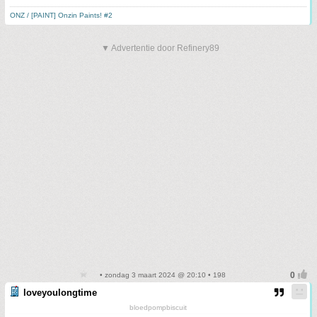
ONZ / [PAINT] Onzin Paints! #2
▼ Advertentie door Refinery89
• zondag 3 maart 2024 @ 20:10 • 198
loveyoulongtime
bloedpompbiscuit