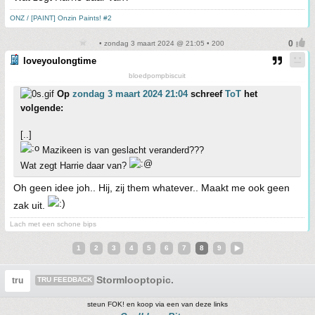
ONZ / [PAINT] Onzin Paints! #2
• zondag 3 maart 2024 @ 21:05 • 200
loveyoulongtime
bloedpompbiscuit
Op
zondag 3 maart 2024 21:04
schreef
ToT
het
volgende:
[..]
Mazikeen is van geslacht veranderd???
Wat zegt Harrie daar van?
Oh geen idee joh.. Hij, zij them whatever.. Maakt me ook geen
zak uit.
Lach met een schone bips
1
2
3
4
5
6
7
8
9
Stormlooptopic.
tru
TRU FEEDBACK
steun FOK! en koop via een van deze links