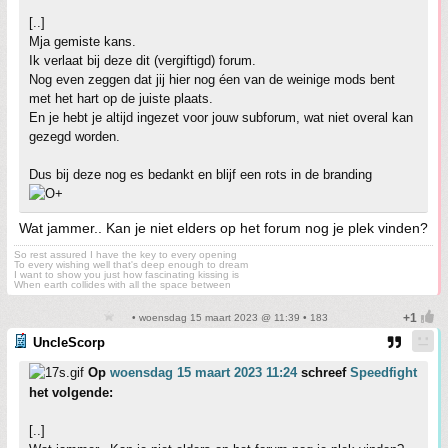
[..]
Mja gemiste kans.
Ik verlaat bij deze dit (vergiftigd) forum.
Nog even zeggen dat jij hier nog éen van de weinige mods bent
met het hart op de juiste plaats.
En je hebt je altijd ingezet voor jouw subforum, wat niet overal kan
gezegd worden.
Dus bij deze nog es bedankt en blijf een rots in de branding
Wat jammer.. Kan je niet elders op het forum nog je plek vinden?
So rest assured I have the key to every opening
To every wishing well that's deep enough to dream
I want to show you just how fascinating kissing is
When earth collides with all the space between
• woensdag 15 maart 2023 @ 11:39 • 183
UncleScorp
Op
woensdag 15 maart 2023 11:24
schreef
Speedfight
het volgende:
[..]