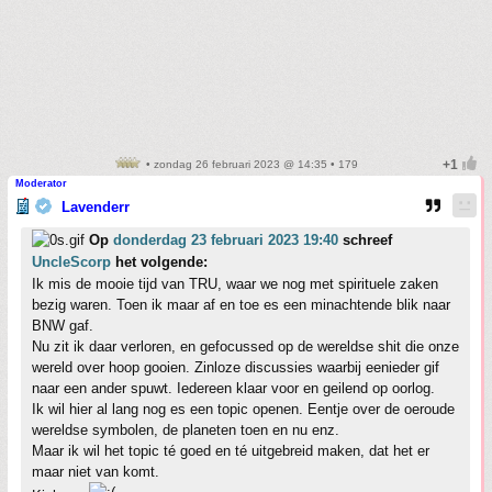
• zondag 26 februari 2023 @ 14:35 • 179
Moderator
Lavenderr
Op
donderdag 23 februari 2023 19:40
schreef
UncleScorp
het volgende:
Ik mis de mooie tijd van TRU, waar we nog met spirituele zaken
bezig waren. Toen ik maar af en toe es een minachtende blik naar
BNW gaf.
Nu zit ik daar verloren, en gefocussed op de wereldse shit die onze
wereld over hoop gooien. Zinloze discussies waarbij eenieder gif
naar een ander spuwt. Iedereen klaar voor en geilend op oorlog.
Ik wil hier al lang nog es een topic openen. Eentje over de oeroude
wereldse symbolen, de planeten toen en nu enz.
Maar ik wil het topic té goed en té uitgebreid maken, dat het er
maar niet van komt.