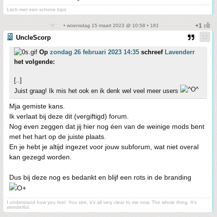
Lach met een schone bips
• woensdag 15 maart 2023 @ 10:58 • 181
UncleScorp
Op
zondag 26 februari 2023 14:35
schreef
Lavenderr
het volgende:
[..]
Juist graag! Ik mis het ook en ik denk wel veel meer users
Mja gemiste kans.
Ik verlaat bij deze dit (vergiftigd) forum.
Nog even zeggen dat jij hier nog éen van de weinige mods bent
met het hart op de juiste plaats.
En je hebt je altijd ingezet voor jouw subforum, wat niet overal
kan gezegd worden.
Dus bij deze nog es bedankt en blijf een rots in de branding
I understand how you feel. You see, it's all very clear to me now. The whole thing. It's
wonderful.