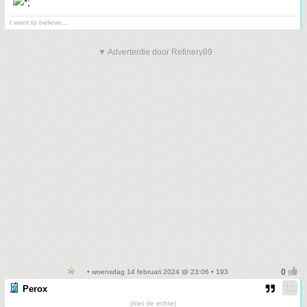
I want to believe...
▼ Advertentie door Refinery89
• woensdag 14 februari 2024 @ 23:06 • 193
Perox
(niet de echte)