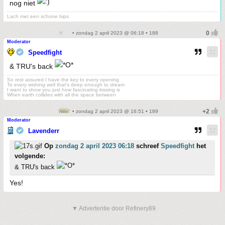
nog niet
Lach met een schone bips
• zondag 2 april 2023 @ 06:18 • 188
Moderator
Speedfight
& TRU's back
So rest assured I have the key to every opening
To every wishing well that's deep enough to dream
I want to show you just how fascinating kissing is
When earth collides with all the space between
• zondag 2 april 2023 @ 16:51 • 189
Moderator
Lavenderr
Op
zondag 2 april 2023 06:18
schreef
Speedfight
het
volgende:
& TRU's back
Yes!
▼ Advertentie door Refinery89