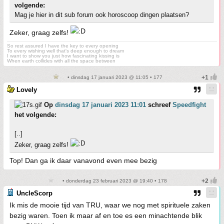
volgende:
Mag je hier in dit sub forum ook horoscoop dingen plaatsen?
Zeker, graag zelfs!
So rest assured I have the key to every opening
To every wishing well that's deep enough to dream
I want to show you just how fascinating kissing is
When earth collides with all the space between
• dinsdag 17 januari 2023 @ 11:05 • 177
Lovely
Op
dinsdag 17 januari 2023 11:01
schreef
Speedfight
het volgende:
[..]
Zeker, graag zelfs!
Top! Dan ga ik daar vanavond even mee bezig
• donderdag 23 februari 2023 @ 19:40 • 178
UncleScorp
Ik mis de mooie tijd van TRU, waar we nog met spirituele zaken
bezig waren. Toen ik maar af en toe es een minachtende blik