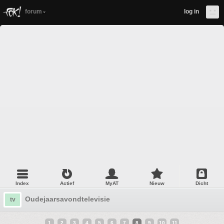
forum
log in
Index
Actief
MyAT
Nieuw
Dicht
Oudejaarsavondtelevisie
tv
1
2
3
4
5
6
7
8
9
10
11