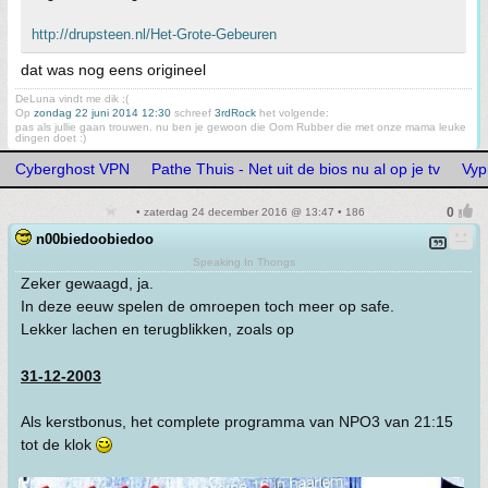
http://drupsteen.nl/Het-Grote-Gebeuren
dat was nog eens origineel
DeLuna vindt me dik ;(
Op
zondag 22 juni 2014 12:30
schreef
3rdRock
het volgende:
pas als jullie gaan trouwen. nu ben je gewoon die Oom Rubber die met onze mama leuke
dingen doet :)
Cyberghost VPN
Pathe Thuis - Net uit de bios nu al op je tv
Vyp
• zaterdag 24 december 2016 @ 13:47 • 186
n00biedoobiedoo
Speaking In Thongs
Zeker gewaagd, ja.
In deze eeuw spelen de omroepen toch meer op safe.
Lekker lachen en terugblikken, zoals op
31-12-2003
Als kerstbonus, het complete programma van NPO3 van 21:15
tot de klok