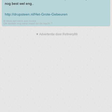
nog best wel eng..
http://drupsteen.nl/Het-Grote-Gebeuren
Ik denk wel eens aan Ionica
Die deelde nog eens staart tot de macht 7
▼ Advertentie door Refinery89