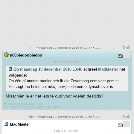
• maandag 19 december 2016 @ 13:47 • 179
n00biedoobiedoo
Speaking In Thongs
Op
maandag 19 december 2016 13:46
schreef
MadMaster
het
volgende:
Op één of andere manier heb ik die Zevenrong compleet gemist.
Het zegt me helemaal niks, terwijl iedereen er lyrisch over is...
Misschien je er net iets te oud voor voelen destijds?
Ik denk wel eens aan Ionica
Die deelde nog eens staart tot de macht 7
• maandag 19 december 2016 @ 13:50 • 180
MadMaster
Schots en scheef...