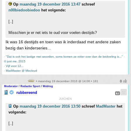
Op
maandag 19 december 2016 13:47
schreef
n00biedoobiedoo
het volgende:
[..]
Misschien je er net iets te oud voor voelen destijds?
Ik was 16 destijds en toen was ik inderdaad met andere zaken
bezig dan kinderseries...
-
"Dat is ook het lastige met woorden, soms komen ze rotter over dan de bedoeling is..."
-
© just me, 2015
-
Vijf voor 12...
-
MadMaster @ Mixcloud
• maandag 19 december 2016 @ 14:06 • 181
Moderator / Redactie Sport / Weblog
rubbereend
JUICHEN
Op
maandag 19 december 2016 13:50
schreef
MadMaster
het
volgende:
[..]