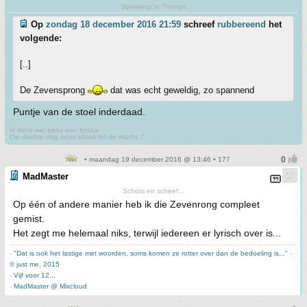
Speaking In Thongs
Op
zondag 18 december 2016 21:59
schreef
rubbereend
het
volgende:
[..]
De Zevensprong
dat was echt geweldig, zo spannend
Puntje van de stoel inderdaad.
Ik denk wel eens aan Ionica
Die deelde nog eens staart tot de macht 7
• maandag 19 december 2016 @ 13:46 • 177
MadMaster
Schots en scheef...
Op één of andere manier heb ik die Zevenrong compleet
gemist.
Het zegt me helemaal niks, terwijl iedereen er lyrisch over is...
-
"Dat is ook het lastige met woorden, soms komen ze rotter over dan de bedoeling is..."
-
© just me, 2015
-
Vijf voor 12...
-
MadMaster @ Mixcloud