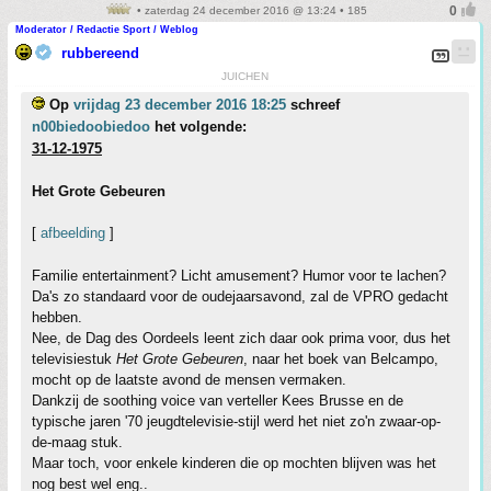
• zaterdag 24 december 2016 @ 13:24 • 185
Moderator / Redactie Sport / Weblog
rubbereend
JUICHEN
Op
vrijdag 23 december 2016 18:25
schreef
n00biedoobiedoo
het volgende:
31-12-1975
Het Grote Gebeuren
[
afbeelding
]
Familie entertainment? Licht amusement? Humor voor te lachen?
Da's zo standaard voor de oudejaarsavond, zal de VPRO gedacht
hebben.
Nee, de Dag des Oordeels leent zich daar ook prima voor, dus het
televisiestuk
Het Grote Gebeuren
, naar het boek van Belcampo,
mocht op de laatste avond de mensen vermaken.
Dankzij de soothing voice van verteller Kees Brusse en de
typische jaren '70 jeugdtelevisie-stijl werd het niet zo'n zwaar-op-
de-maag stuk.
Maar toch, voor enkele kinderen die op mochten blijven was het
nog best wel eng..