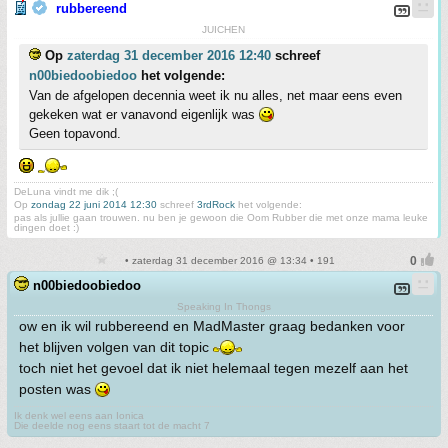
rubbereend
JUICHEN
Op
zaterdag 31 december 2016 12:40
schreef
n00biedoobiedoo
het volgende:
Van de afgelopen decennia weet ik nu alles, net maar eens even
gekeken wat er vanavond eigenlijk was
Geen topavond.
DeLuna vindt me dik ;(
Op
zondag 22 juni 2014 12:30
schreef
3rdRock
het volgende:
pas als jullie gaan trouwen. nu ben je gewoon die Oom Rubber die met onze mama leuke
dingen doet :)
• zaterdag 31 december 2016 @ 13:34 • 191
n00biedoobiedoo
Speaking In Thongs
ow en ik wil rubbereend en MadMaster graag bedanken voor
het blijven volgen van dit topic
toch niet het gevoel dat ik niet helemaal tegen mezelf aan het
posten was
Ik denk wel eens aan Ionica
Die deelde nog eens staart tot de macht 7