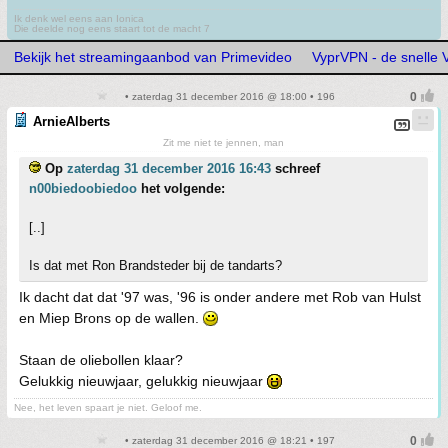
Ik denk wel eens aan Ionica
Die deelde nog eens staart tot de macht 7
Bekijk het streamingaanbod van Primevideo
VyprVPN - de snelle
• zaterdag 31 december 2016 @ 18:00 • 196
ArnieAlberts
Zit me niet te jennen, man
Op
zaterdag 31 december 2016 16:43
schreef
n00biedoobiedoo
het volgende:
[..]
Is dat met Ron Brandsteder bij de tandarts?
Ik dacht dat dat '97 was, '96 is onder andere met Rob van Hulst
en Miep Brons op de wallen.
Staan de oliebollen klaar?
Gelukkig nieuwjaar, gelukkig nieuwjaar
Nee, het leven spaart je niet. Geloof me.
• zaterdag 31 december 2016 @ 18:21 • 197