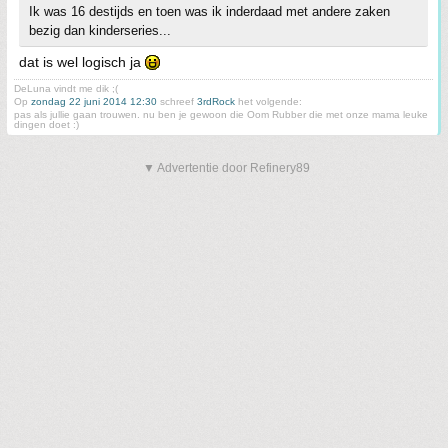
Ik was 16 destijds en toen was ik inderdaad met andere zaken
bezig dan kinderseries...
dat is wel logisch ja
DeLuna vindt me dik ;(
Op
zondag 22 juni 2014 12:30
schreef
3rdRock
het volgende:
pas als jullie gaan trouwen. nu ben je gewoon die Oom Rubber die met onze mama leuke
dingen doet :)
▼ Advertentie door Refinery89