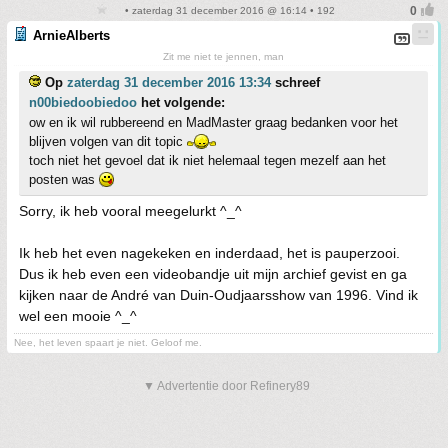
• zaterdag 31 december 2016 @ 16:14 • 192
ArnieAlberts
Zit me niet te jennen, man
Op
zaterdag 31 december 2016 13:34
schreef
n00biedoobiedoo
het volgende:
ow en ik wil rubbereend en MadMaster graag bedanken voor het
blijven volgen van dit topic
toch niet het gevoel dat ik niet helemaal tegen mezelf aan het
posten was
Sorry, ik heb vooral meegelurkt ^_^
Ik heb het even nagekeken en inderdaad, het is pauperzooi.
Dus ik heb even een videobandje uit mijn archief gevist en ga
kijken naar de André van Duin-Oudjaarsshow van 1996. Vind ik
wel een mooie ^_^
Nee, het leven spaart je niet. Geloof me.
▼ Advertentie door Refinery89