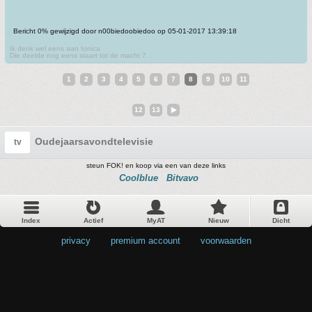
Bericht 0% gewijzigd door n00biedoobiedoo op 05-01-2017 13:39:18
Ik denk wel eens aan Ionica
Die deelde nog eens staart tot de macht 7
1
2
3
4
5
6
7
8
9
10
11
12
13
Oudejaarsavondtelevisie
tv
steun FOK! en koop via een van deze links
Coolblue
Bitvavo
Index
Actief
MyAT
Nieuw
Dicht
privacy
•
premium account
•
voorwaarden