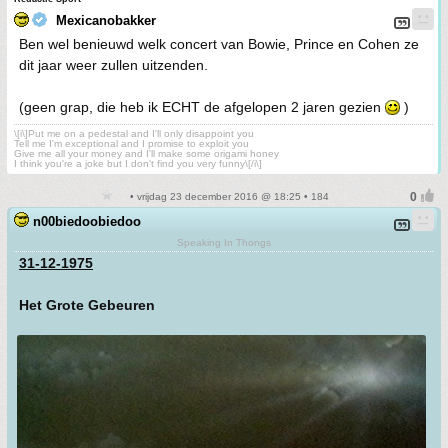
Mexicanobakker
Ben wel benieuwd welk concert van Bowie, Prince en Cohen ze
dit jaar weer zullen uitzenden.
(geen grap, die heb ik ECHT de afgelopen 2 jaren gezien
)
\[i\]Put me on a pedestal and I'll only disappoint you
Tell me I'm exceptional and I promise to exploit you
Give me all your money and I'll make some origami honey
I think you're a joke but I don't find you very funny\[/i\]
• vrijdag 23 december 2016 @ 18:25 • 184
n00biedoobiedoo
Speaking In Thongs
31-12-1975
Het Grote Gebeuren