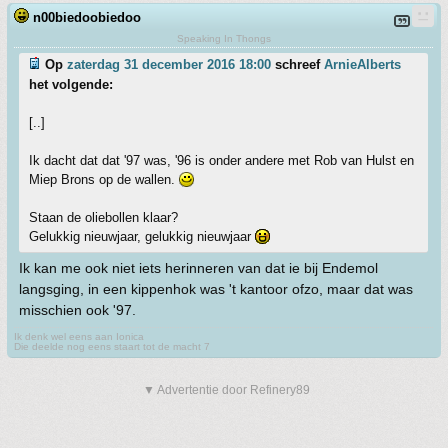
n00biedoobiedoo
Speaking In Thongs
Op
zaterdag 31 december 2016 18:00
schreef
ArnieAlberts
het volgende:
[..]
Ik dacht dat dat '97 was, '96 is onder andere met Rob van Hulst en
Miep Brons op de wallen.
Staan de oliebollen klaar?
Gelukkig nieuwjaar, gelukkig nieuwjaar
Ik kan me ook niet iets herinneren van dat ie bij Endemol
langsging, in een kippenhok was 't kantoor ofzo, maar dat was
misschien ook '97.
Ik denk wel eens aan Ionica
Die deelde nog eens staart tot de macht 7
▼ Advertentie door Refinery89