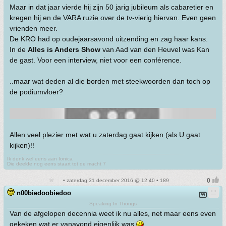
Maar in dat jaar vierde hij zijn 50 jarig jubileum als cabaretier en
kregen hij en de VARA ruzie over de tv-vierig hiervan. Even geen
vrienden meer.
De KRO had op oudejaarsavond uitzending en zag haar kans.
In de
Alles is Anders Show
van Aad van den Heuvel was Kan
de gast. Voor een interview, niet voor een conférence.
..maar wat deden al die borden met steekwoorden dan toch op
de podiumvloer?
Allen veel plezier met wat u zaterdag gaat kijken (als U gaat
kijken)!!
Ik denk wel eens aan Ionica
Die deelde nog eens staart tot de macht 7
• zaterdag 31 december 2016 @ 12:40 • 189
n00biedoobiedoo
Speaking In Thongs
Van de afgelopen decennia weet ik nu alles, net maar eens even
gekeken wat er vanavond eigenlijk was