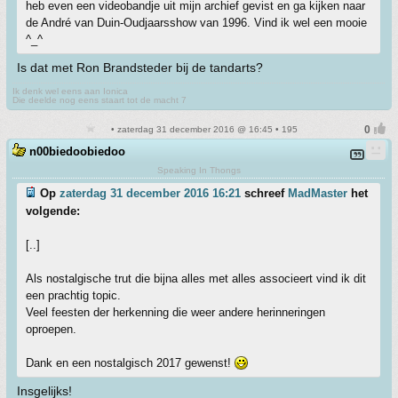
heb even een videobandje uit mijn archief gevist en ga kijken naar
de André van Duin-Oudjaarsshow van 1996. Vind ik wel een mooie
^_^
Is dat met Ron Brandsteder bij de tandarts?
Ik denk wel eens aan Ionica
Die deelde nog eens staart tot de macht 7
• zaterdag 31 december 2016 @ 16:45 • 195
n00biedoobiedoo
Speaking In Thongs
Op
zaterdag 31 december 2016 16:21
schreef
MadMaster
het
volgende:
[..]
Als nostalgische trut die bijna alles met alles associeert vind ik dit
een prachtig topic.
Veel feesten der herkenning die weer andere herinneringen
oproepen.
Dank en een nostalgisch 2017 gewenst!
Insgelijks!