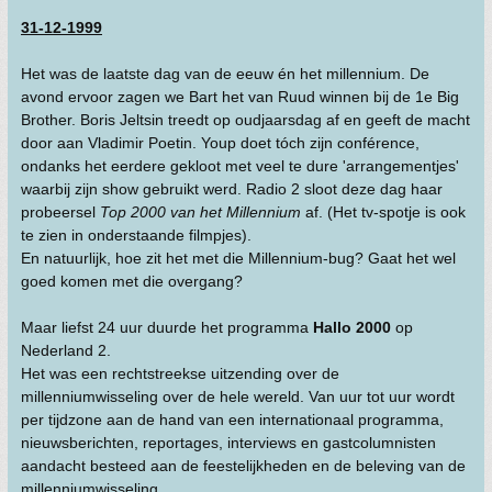
31-12-1999
Het was de laatste dag van de eeuw én het millennium. De
avond ervoor zagen we Bart het van Ruud winnen bij de 1e Big
Brother. Boris Jeltsin treedt op oudjaarsdag af en geeft de macht
door aan Vladimir Poetin. Youp doet tóch zijn conférence,
ondanks het eerdere gekloot met veel te dure 'arrangementjes'
waarbij zijn show gebruikt werd. Radio 2 sloot deze dag haar
probeersel
Top 2000 van het Millennium
af. (Het tv-spotje is ook
te zien in onderstaande filmpjes).
En natuurlijk, hoe zit het met die Millennium-bug? Gaat het wel
goed komen met die overgang?
Maar liefst 24 uur duurde het programma
Hallo 2000
op
Nederland 2.
Het was een rechtstreekse uitzending over de
millenniumwisseling over de hele wereld. Van uur tot uur wordt
per tijdzone aan de hand van een internationaal programma,
nieuwsberichten, reportages, interviews en gastcolumnisten
aandacht besteed aan de feestelijkheden en de beleving van de
millenniumwisseling.