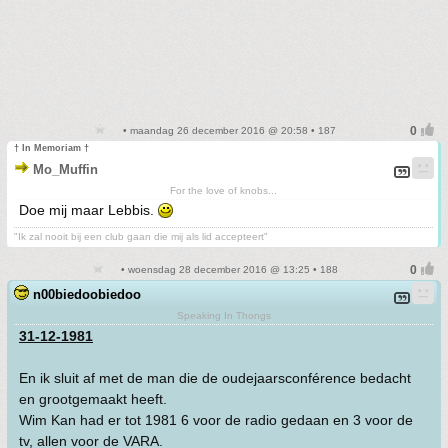
• maandag 26 december 2016 @ 20:58 • 187
† In Memoriam †
Mo_Muffin
For the love of knobs...
Doe mij maar Lebbis.
"Ik zal nooit bij een club gaan die mij als lid accepteert"
• woensdag 28 december 2016 @ 13:25 • 188
n00biedoobiedoo
Speaking In Thongs
31-12-1981
En ik sluit af met de man die de oudejaarsconférence bedacht
en grootgemaakt heeft.
Wim Kan had er tot 1981 6 voor de radio gedaan en 3 voor de
tv, allen voor de VARA.