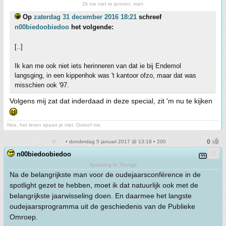
Zit me niet te jennen, man
Op
zaterdag 31 december 2016 18:21
schreef
n00biedoobiedoo
het volgende:
[..]
Ik kan me ook niet iets herinneren van dat ie bij Endemol
langsging, in een kippenhok was 't kantoor ofzo, maar dat was
misschien ook '97.
Volgens mij zat dat inderdaad in deze special, zit 'm nu te kijken
Nee, het leven spaart je niet. Geloof me.
• donderdag 5 januari 2017 @ 13:18 • 200
n00biedoobiedoo
Speaking In Thongs
Na de belangrijkste man voor de oudejaarsconférence in de
spotlight gezet te hebben, moet ik dat natuurlijk ook met de
belangrijkste jaarwisseling doen. En daarmee het langste
oudejaarsprogramma uit de geschiedenis van de Publieke
Omroep.