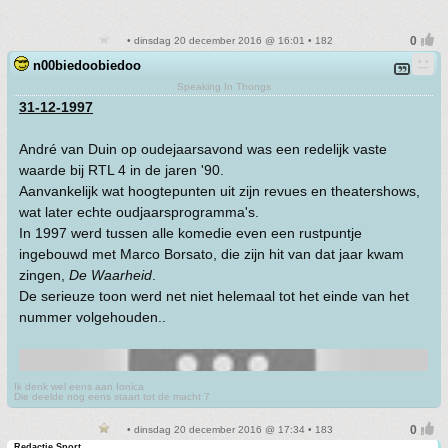
• dinsdag 20 december 2016 @ 16:01 • 182
n00biedoobiedoo
Speaking In Thongs
31-12-1997
André van Duin op oudejaarsavond was een redelijk vaste
waarde bij RTL 4 in de jaren '90.
Aanvankelijk wat hoogtepunten uit zijn revues en theatershows,
wat later echte oudjaarsprogramma's.
In 1997 werd tussen alle komedie even een rustpuntje
ingebouwd met Marco Borsato, die zijn hit van dat jaar kwam
zingen,
De Waarheid
.
De serieuze toon werd net niet helemaal tot het einde van het
nummer volgehouden..
Ik denk wel eens aan Ionica
Die deelde nog eens staart tot de macht 7
• dinsdag 20 december 2016 @ 17:34 • 183
Redactie Sport