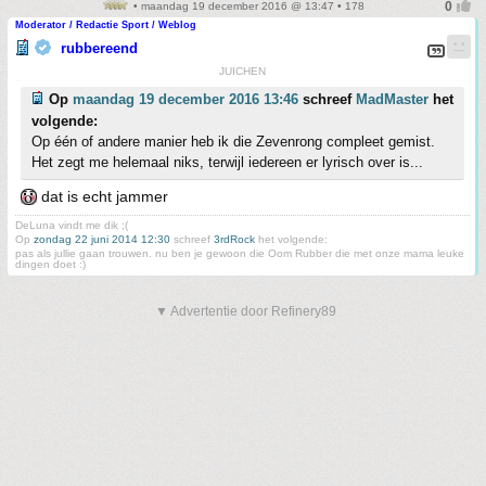
• maandag 19 december 2016 @ 13:47 • 178
Moderator / Redactie Sport / Weblog
rubbereend
JUICHEN
Op
maandag 19 december 2016 13:46
schreef
MadMaster
het
volgende:
Op één of andere manier heb ik die Zevenrong compleet gemist.
Het zegt me helemaal niks, terwijl iedereen er lyrisch over is...
dat is echt jammer
DeLuna vindt me dik ;(
Op
zondag 22 juni 2014 12:30
schreef
3rdRock
het volgende:
pas als jullie gaan trouwen. nu ben je gewoon die Oom Rubber die met onze mama leuke
dingen doet :)
▼ Advertentie door Refinery89