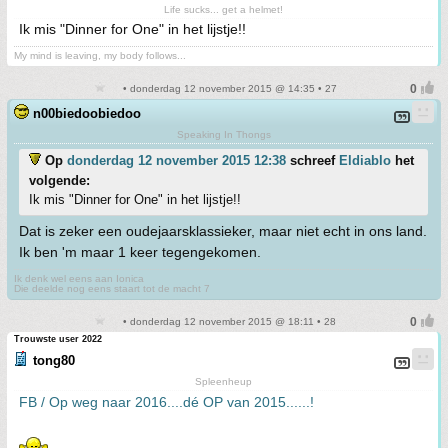
Life sucks... get a helmet!
Ik mis "Dinner for One" in het lijstje!!
My mind is leaving, my body follows...
• donderdag 12 november 2015 @ 14:35 • 27
n00biedoobiedoo
Speaking In Thongs
Op
donderdag 12 november 2015 12:38
schreef
Eldiablo
het
volgende:
Ik mis "Dinner for One" in het lijstje!!
Dat is zeker een oudejaarsklassieker, maar niet echt in ons land.
Ik ben 'm maar 1 keer tegengekomen.
Ik denk wel eens aan Ionica
Die deelde nog eens staart tot de macht 7
• donderdag 12 november 2015 @ 18:11 • 28
Trouwste user 2022
tong80
Spleenheup
FB / Op weg naar 2016....dé OP van 2015......!