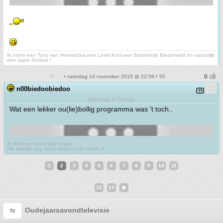
Ik noem een Tony van Heemschut,een Loeki Knol,een Brammetje Biesterveld en natuurlijk
een Japie Stobbe !
• zaterdag 14 november 2015 @ 22:58 • 50
n00biedoobiedoo
Speaking In Thongs
Wat een lekker ou(lie)bollig programma was 't toch..
Ik denk wel eens aan Ionica
Die deelde nog eens staart tot de macht 7
1
2
3
4
5
6
7
8
9
10
11
12
13
Oudejaarsavondtelevisie
tv