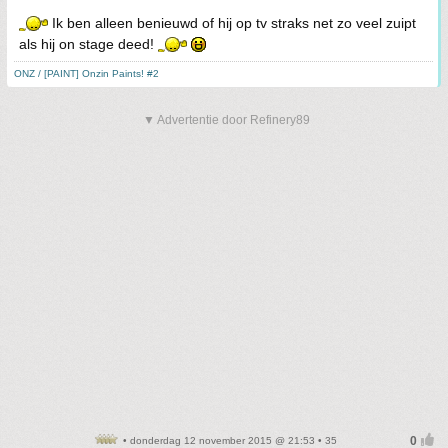
Ik ben alleen benieuwd of hij op tv straks net zo veel zuipt
als hij on stage deed!
ONZ / [PAINT] Onzin Paints! #2
▼ Advertentie door Refinery89
• donderdag 12 november 2015 @ 21:53 • 35