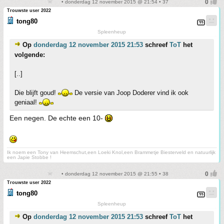
• donderdag 12 november 2015 @ 21:54 • 37
Trouwste user 2022
tong80
Spleenheup
Op
donderdag 12 november 2015 21:53
schreef
ToT
het
volgende:
[..]
Die blijft goud!
De versie van Joop Doderer vind ik ook
geniaal!
Een negen. De echte een 10-
Ik noem een Tony van Heemschut,een Loeki Knol,een Brammetje Biesterveld en natuurlijk
een Japie Stobbe !
• donderdag 12 november 2015 @ 21:55 • 38
Trouwste user 2022
tong80
Spleenheup
Op
donderdag 12 november 2015 21:53
schreef
ToT
het