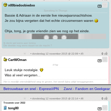
n00biedoobiedoo
Speaking In Thongs
Bassie & Adriaan in de eerste live nieuwjaarsnachtshow.
Je zou bijna vergeten dat het echte circusmensen waren
Ohja, tong, je grote vriendin zien we nog op het einde.
Ik denk wel eens aan Ionica
Die deelde nog eens staart tot de macht 7
• donderdag 12 november 2015 @ 22:09 • 45
CartWOman
FTW
Leuk stukje nostalgie.
Was al veel vergeten...
Het is moeilijk vriendelijkheid weg te geven, het wordt bijna altijd teruggegeven.
Betrouwbaar en snel - ExpressVPN
Zavvi - Fandom en Geekgear
• donderdag 12 november 2015 @ 22:14 • 46
Trouwste user 2022
tong80