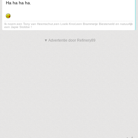
Ha ha ha ha.
Ik noem een Tony van Heemschut,een Loeki Knol,een Brammetje Biesterveld en natuurlijk
een Japie Stobbe !
▼ Advertentie door Refinery89