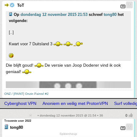
ToT
Op
donderdag 12 november 2015 21:53
schreef
tong80
het
volgende:
[..]
Kwart voor 7 Duitsland 3
Die blijft goud!
De versie van Joop Doderer vind ik ook
geniaal!
ONZ / [PAINT] Onzin Paints! #2
Cyberghost VPN
Anoniem en veilig met ProtonVPN
Surf volle
• donderdag 12 november 2015 @ 21:54 • 36
Trouwste user 2022
tong80
Spleenheup