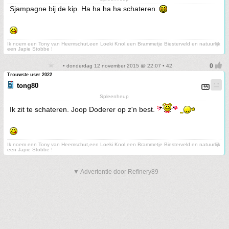
Sjampagne bij de kip. Ha ha ha ha schateren.
Ik noem een Tony van Heemschut,een Loeki Knol,een Brammetje Biesterveld en natuurlijk
een Japie Stobbe !
• donderdag 12 november 2015 @ 22:07 • 42
Trouwste user 2022
tong80
Spleenheup
Ik zit te schateren. Joop Doderer op z'n best.
Ik noem een Tony van Heemschut,een Loeki Knol,een Brammetje Biesterveld en natuurlijk
een Japie Stobbe !
▼ Advertentie door Refinery89