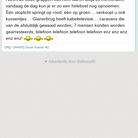
vandaag de dag kun je er zo een heleboel nog opnoemen:
Één stoplicht springt op rood, één op groen.....verkoopt u ook
kussentjes.....Glanerbrug heeft kabeltelevisie.....caravans die
van de afsluitdijk gewaaid worden; 7 mensen konden worden
gearresteerds, telefoon telefoon telefoon telefoon enz enz enz
enz enz!
ONZ / [PAINT] Onzin Paints! #2
▼ Advertentie door Refinery89