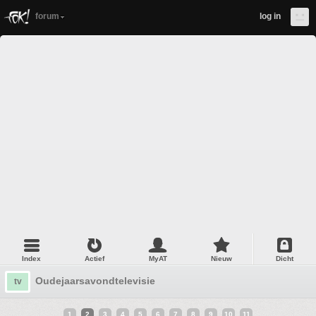
forum
log in
Index
Actief
MyAT
Nieuw
Dicht
Oudejaarsavondtelevisie
tv
1
2
3
4
5
6
7
8
9
10
11