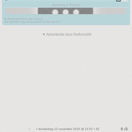
Speaking In Thongs
Ik denk wel eens aan Ionica
Die deelde nog eens staart tot de macht 7
▼ Advertentie door Refinery89
• donderdag 12 november 2015 @ 21:51 • 32