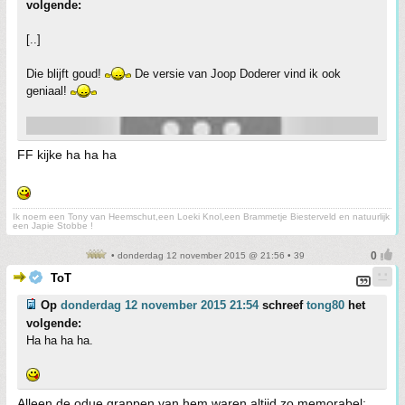
volgende:
[..]
Die blijft goud!
De versie van Joop Doderer vind ik ook
geniaal!
FF kijke ha ha ha
Ik noem een Tony van Heemschut,een Loeki Knol,een Brammetje Biesterveld en natuurlijk
een Japie Stobbe !
• donderdag 12 november 2015 @ 21:56 • 39
ToT
Op
donderdag 12 november 2015 21:54
schreef
tong80
het
volgende:
Ha ha ha ha.
Alleen de odue grappen van hem waren altijd zo memorabel;