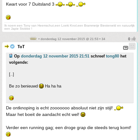
Kwart voor 7 Duitsland 3
Ik noem een Tony van Heemschut,een Loeki Knol,een Brammetje Biesterveld en natuurlijk
een Japie Stobbe !
• donderdag 12 november 2015 @ 21:53 • 34
ToT
Op
donderdag 12 november 2015 21:51
schreef
tong80
het
volgende:
[..]
Be zo benieuwd
Ha ha ha
De ontknoping is echt zooooooo absoluut niet zijn stijl!
Maar het boeit de aandacht echt wel!
Verder een running gag; een droge grap die steeds terug komt!