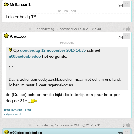
MrBanaan1
nou nou nou
Lekker bezig TS!
• donderdag 12 november 2015 @ 21:08 • 30
Alexxxxx
Friespeuk
Op
donderdag 12 november 2015 14:35
schreef
n00biedoobiedoo
het volgende:
[..]
Dat is zeker een oudejaarsklassieker, maar niet echt in ons land.
Ik ben 'm maar 1 keer tegengekomen.
de (Duitse) schoonfamilie kijkt die letterlijk een paar keer per
dag de 31e
Bedrijfswagen Blog
rallytrucks.nl
• donderdag 12 november 2015 @ 21:25 • 31
n00biedoobiedoo