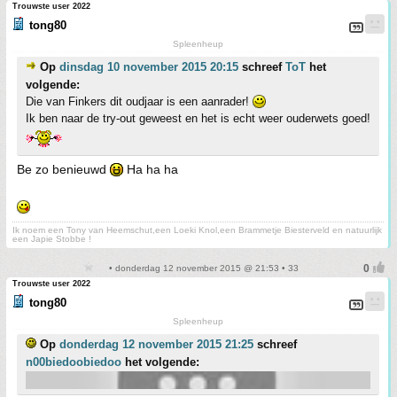
Trouwste user 2022
tong80
Spleenheup
Op
dinsdag 10 november 2015 20:15
schreef
ToT
het
volgende:
Die van Finkers dit oudjaar is een aanrader!
Ik ben naar de try-out geweest en het is echt weer ouderwets goed!
Be zo benieuwd
Ha ha ha
Ik noem een Tony van Heemschut,een Loeki Knol,een Brammetje Biesterveld en natuurlijk
een Japie Stobbe !
• donderdag 12 november 2015 @ 21:53 • 33
Trouwste user 2022
tong80
Spleenheup
Op
donderdag 12 november 2015 21:25
schreef
n00biedoobiedoo
het volgende: