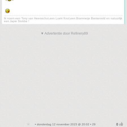
Ik noem een Tony van Heemschut,een Loeki Knol,een Brammetje Biesterveld en natuurlijk
een Japie Stobbe !
▼ Advertentie door Refinery89
• donderdag 12 november 2015 @ 20:02 • 29