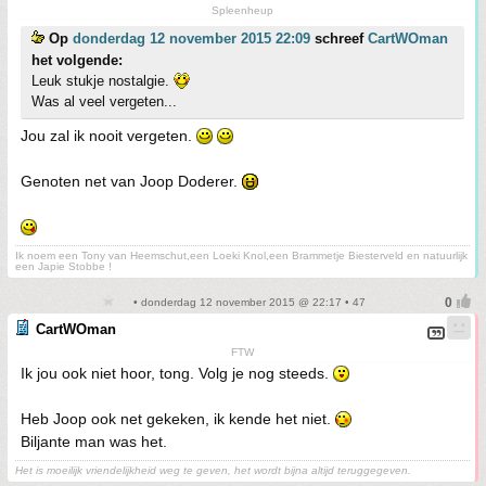
Spleenheup
Op
donderdag 12 november 2015 22:09
schreef
CartWOman
het volgende:
Leuk stukje nostalgie.
Was al veel vergeten...
Jou zal ik nooit vergeten.
Genoten net van Joop Doderer.
Ik noem een Tony van Heemschut,een Loeki Knol,een Brammetje Biesterveld en natuurlijk
een Japie Stobbe !
• donderdag 12 november 2015 @ 22:17 • 47
CartWOman
FTW
Ik jou ook niet hoor, tong. Volg je nog steeds.
Heb Joop ook net gekeken, ik kende het niet.
Biljante man was het.
Het is moeilijk vriendelijkheid weg te geven, het wordt bijna altijd teruggegeven.