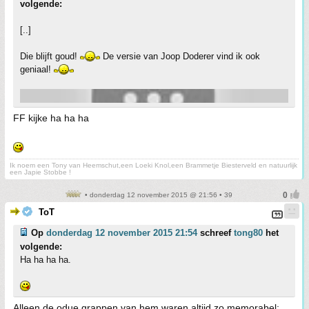
volgende:
[..]
Die blijft goud!
De versie van Joop Doderer vind ik ook
geniaal!
FF kijke ha ha ha
Ik noem een Tony van Heemschut,een Loeki Knol,een Brammetje Biesterveld en natuurlijk
een Japie Stobbe !
• donderdag 12 november 2015 @ 21:56 • 39
ToT
Op
donderdag 12 november 2015 21:54
schreef
tong80
het
volgende:
Ha ha ha ha.
Alleen de odue grappen van hem waren altijd zo memorabel;