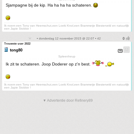
Sjampagne bij de kip. Ha ha ha ha schateren.
Ik noem een Tony van Heemschut,een Loeki Knol,een Brammetje Biesterveld en natuurlijk
een Japie Stobbe !
• donderdag 12 november 2015 @ 22:07 • 42
Trouwste user 2022
tong80
Spleenheup
Ik zit te schateren. Joop Doderer op z'n best.
Ik noem een Tony van Heemschut,een Loeki Knol,een Brammetje Biesterveld en natuurlijk
een Japie Stobbe !
▼ Advertentie door Refinery89