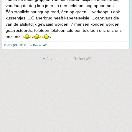
vandaag de dag kun je er zo een heleboel nog opnoemen:
Één stoplicht springt op rood, één op groen.....verkoopt u ook
kussentjes.....Glanerbrug heeft kabeltelevisie.....caravans die
van de afsluitdijk gewaaid worden; 7 mensen konden worden
gearresteerds, telefoon telefoon telefoon telefoon enz enz enz
enz enz!
ONZ / [PAINT] Onzin Paints! #2
▼ Advertentie door Refinery89