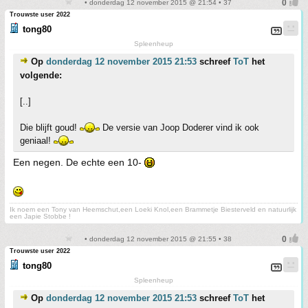
• donderdag 12 november 2015 @ 21:54 • 37
Trouwste user 2022
tong80
Spleenheup
Op
donderdag 12 november 2015 21:53
schreef
ToT
het
volgende:
[..]
Die blijft goud!
De versie van Joop Doderer vind ik ook
geniaal!
Een negen. De echte een 10-
Ik noem een Tony van Heemschut,een Loeki Knol,een Brammetje Biesterveld en natuurlijk
een Japie Stobbe !
• donderdag 12 november 2015 @ 21:55 • 38
Trouwste user 2022
tong80
Spleenheup
Op
donderdag 12 november 2015 21:53
schreef
ToT
het