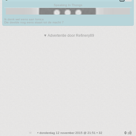
Speaking In Thongs
Ik denk wel eens aan Ionica
Die deelde nog eens staart tot de macht 7
▼ Advertentie door Refinery89
• donderdag 12 november 2015 @ 21:51 • 32