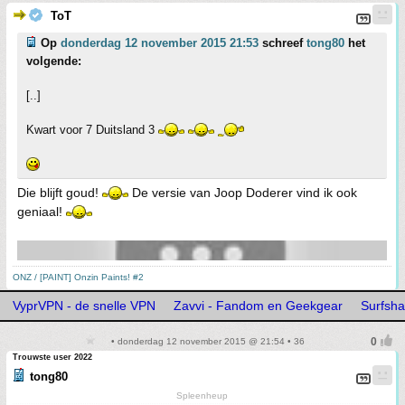
ToT
Op
donderdag 12 november 2015 21:53
schreef
tong80
het
volgende:
[..]
Kwart voor 7 Duitsland 3
Die blijft goud!
De versie van Joop Doderer vind ik ook
geniaal!
ONZ / [PAINT] Onzin Paints! #2
VyprVPN - de snelle VPN
Zavvi - Fandom en Geekgear
Surfshar
• donderdag 12 november 2015 @ 21:54 • 36
Trouwste user 2022
tong80
Spleenheup