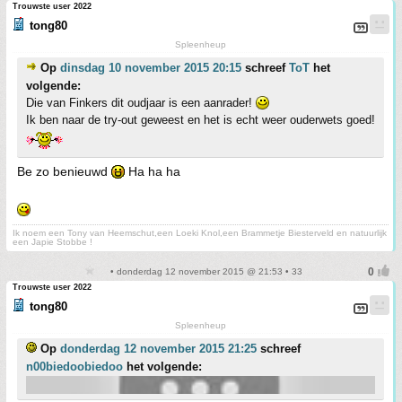
Trouwste user 2022
tong80
Spleenheup
Op
dinsdag 10 november 2015 20:15
schreef
ToT
het
volgende:
Die van Finkers dit oudjaar is een aanrader!
Ik ben naar de try-out geweest en het is echt weer ouderwets goed!
Be zo benieuwd
Ha ha ha
Ik noem een Tony van Heemschut,een Loeki Knol,een Brammetje Biesterveld en natuurlijk
een Japie Stobbe !
• donderdag 12 november 2015 @ 21:53 • 33
Trouwste user 2022
tong80
Spleenheup
Op
donderdag 12 november 2015 21:25
schreef
n00biedoobiedoo
het volgende: