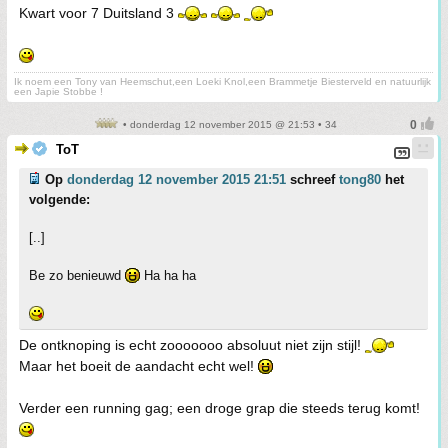
Kwart voor 7 Duitsland 3
Ik noem een Tony van Heemschut,een Loeki Knol,een Brammetje Biesterveld en natuurlijk
een Japie Stobbe !
• donderdag 12 november 2015 @ 21:53 • 34
ToT
Op
donderdag 12 november 2015 21:51
schreef
tong80
het
volgende:
[..]
Be zo benieuwd
Ha ha ha
De ontknoping is echt zooooooo absoluut niet zijn stijl!
Maar het boeit de aandacht echt wel!
Verder een running gag; een droge grap die steeds terug komt!