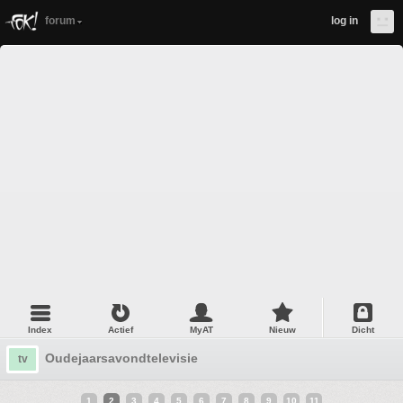
forum
log in
Index
Actief
MyAT
Nieuw
Dicht
Oudejaarsavondtelevisie
tv
1
2
3
4
5
6
7
8
9
10
11