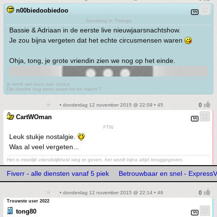
n00biedoobiedoo
Speaking In Thongs
Bassie & Adriaan in de eerste live nieuwjaarsnachtshow.
Je zou bijna vergeten dat het echte circusmensen waren
Ohja, tong, je grote vriendin zien we nog op het einde.
Ik denk wel eens aan Ionica
Die deelde nog eens staart tot de macht 7
• donderdag 12 november 2015 @ 22:09 • 45
CartWOman
FTW
Leuk stukje nostalgie.
Was al veel vergeten...
Het is moeilijk vriendelijkheid weg te geven, het wordt bijna altijd teruggegeven.
Fiverr - alle diensten vanaf 5 piek
Betrouwbaar en snel - Express
• donderdag 12 november 2015 @ 22:14 • 46
Trouwste user 2022
tong80