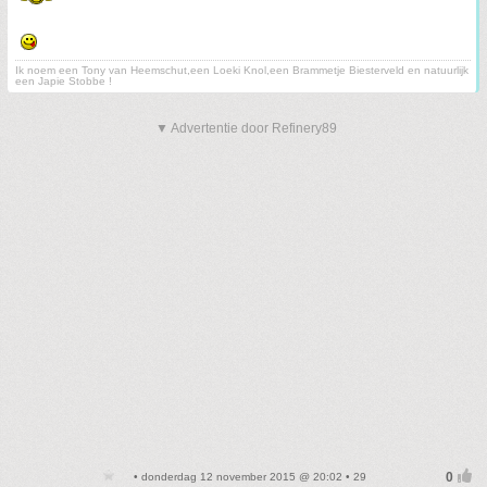
Ik noem een Tony van Heemschut,een Loeki Knol,een Brammetje Biesterveld en natuurlijk
een Japie Stobbe !
▼ Advertentie door Refinery89
• donderdag 12 november 2015 @ 20:02 • 29