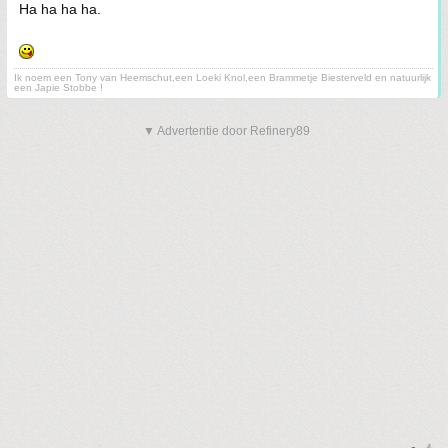
Ha ha ha ha.
Ik noem een Tony van Heemschut,een Loeki Knol,een Brammetje Biesterveld en natuurlijk
een Japie Stobbe !
▼ Advertentie door Refinery89