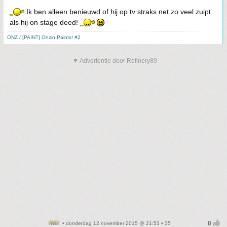
Ik ben alleen benieuwd of hij op tv straks net zo veel zuipt
als hij on stage deed!
ONZ / [PAINT] Onzin Paints! #2
▼ Advertentie door Refinery89
• donderdag 12 november 2015 @ 21:53 • 35