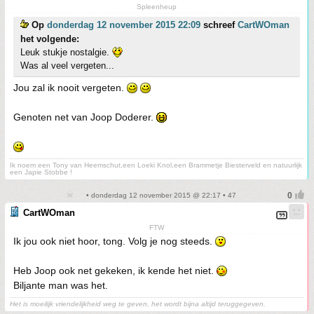
Spleenheup
Op
donderdag 12 november 2015 22:09
schreef
CartWOman
het volgende:
Leuk stukje nostalgie.
Was al veel vergeten...
Jou zal ik nooit vergeten.
Genoten net van Joop Doderer.
Ik noem een Tony van Heemschut,een Loeki Knol,een Brammetje Biesterveld en natuurlijk
een Japie Stobbe !
• donderdag 12 november 2015 @ 22:17 • 47
CartWOman
FTW
Ik jou ook niet hoor, tong. Volg je nog steeds.
Heb Joop ook net gekeken, ik kende het niet.
Biljante man was het.
Het is moeilijk vriendelijkheid weg te geven, het wordt bijna altijd teruggegeven.