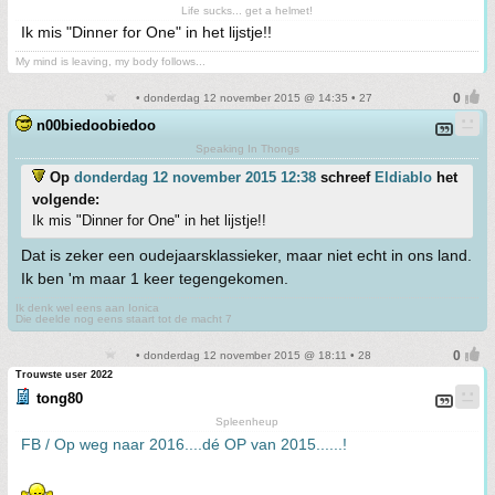
Life sucks... get a helmet!
Ik mis "Dinner for One" in het lijstje!!
My mind is leaving, my body follows...
• donderdag 12 november 2015 @ 14:35 • 27
n00biedoobiedoo
Speaking In Thongs
Op
donderdag 12 november 2015 12:38
schreef
Eldiablo
het
volgende:
Ik mis "Dinner for One" in het lijstje!!
Dat is zeker een oudejaarsklassieker, maar niet echt in ons land.
Ik ben 'm maar 1 keer tegengekomen.
Ik denk wel eens aan Ionica
Die deelde nog eens staart tot de macht 7
• donderdag 12 november 2015 @ 18:11 • 28
Trouwste user 2022
tong80
Spleenheup
FB / Op weg naar 2016....dé OP van 2015......!