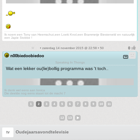
Ik noem een Tony van Heemschut,een Loeki Knol,een Brammetje Biesterveld en natuurlijk
een Japie Stobbe !
• zaterdag 14 november 2015 @ 22:58 • 50
n00biedoobiedoo
Speaking In Thongs
Wat een lekker ou(lie)bollig programma was 't toch..
Ik denk wel eens aan Ionica
Die deelde nog eens staart tot de macht 7
1
2
3
4
5
6
7
8
9
10
11
12
13
Oudejaarsavondtelevisie
tv