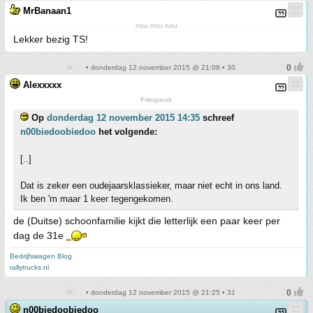
MrBanaan1
nou nou nou
Lekker bezig TS!
• donderdag 12 november 2015 @ 21:08 • 30
Alexxxxx
Friespeuk
Op
donderdag 12 november 2015 14:35
schreef
n00biedoobiedoo
het volgende:
[..]
Dat is zeker een oudejaarsklassieker, maar niet echt in ons land.
Ik ben 'm maar 1 keer tegengekomen.
de (Duitse) schoonfamilie kijkt die letterlijk een paar keer per
dag de 31e
Bedrijfswagen Blog
rallytrucks.nl
• donderdag 12 november 2015 @ 21:25 • 31
n00biedoobiedoo