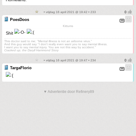
• vrijdag 16 april 2021 @ 19:42 • 233
PoesDoos
Kittums
Shit
This doctor said to me; ''Mental illness is not an airborne virus.''
And this guy would say ''I don't really even want you to say mental illness.
I want you to say mental injury. You are not this way by accident.''
Cracked up; the Daryll Hammond Story
• vrijdag 16 april 2021 @ 19:47 • 234
TargaFlorio
▼ Advertentie door Refinery89