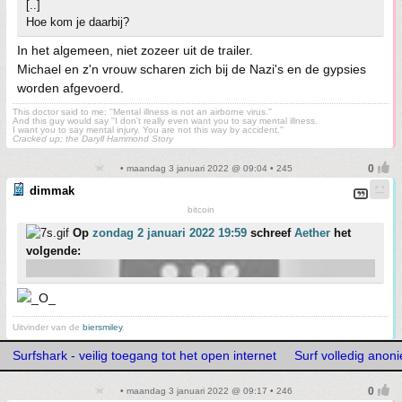
[..]
Hoe kom je daarbij?
In het algemeen, niet zozeer uit de trailer.
Michael en z'n vrouw scharen zich bij de Nazi's en de gypsies
worden afgevoerd.
This doctor said to me; ''Mental illness is not an airborne virus.''
And this guy would say ''I don't really even want you to say mental illness.
I want you to say mental injury. You are not this way by accident.''
Cracked up; the Daryll Hammond Story
• maandag 3 januari 2022 @ 09:04 • 245
dimmak
bitcoin
Op
zondag 2 januari 2022 19:59
schreef
Aether
het
volgende:
Uitvinder van de
biersmiley
.
Surfshark - veilig toegang tot het open internet
Surf volledig ano
• maandag 3 januari 2022 @ 09:17 • 246