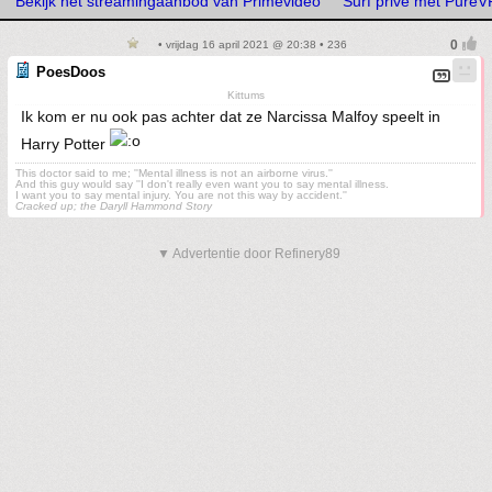
Bekijk het streamingaanbod van Primevideo
Surf prive met Pure
• vrijdag 16 april 2021 @ 20:38 • 236
PoesDoos
Kittums
Ik kom er nu ook pas achter dat ze Narcissa Malfoy speelt in
Harry Potter
This doctor said to me; ''Mental illness is not an airborne virus.''
And this guy would say ''I don't really even want you to say mental illness.
I want you to say mental injury. You are not this way by accident.''
Cracked up; the Daryll Hammond Story
▼ Advertentie door Refinery89