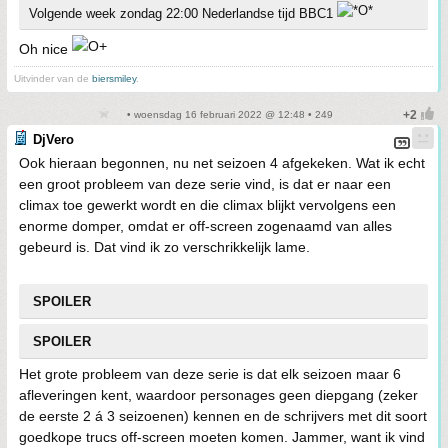
Volgende week zondag 22:00 Nederlandse tijd BBC1
Oh nice
Uitvinder van de
biersmiley
.
• woensdag 16 februari 2022 @ 12:48 • 249
DjVero
Ook hieraan begonnen, nu net seizoen 4 afgekeken. Wat ik echt
een groot probleem van deze serie vind, is dat er naar een
climax toe gewerkt wordt en die climax blijkt vervolgens een
enorme domper, omdat er off-screen zogenaamd van alles
gebeurd is. Dat vind ik zo verschrikkelijk lame.
SPOILER
SPOILER
Het grote probleem van deze serie is dat elk seizoen maar 6
afleveringen kent, waardoor personages geen diepgang (zeker
de eerste 2 á 3 seizoenen) kennen en de schrijvers met dit soort
goedkope trucs off-screen moeten komen. Jammer, want ik vind