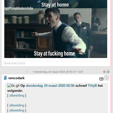
TEAM BAKSTEEN
• donderdag 19 maart 2020 @ 03:27 • 227
vencodark
Op
donderdag 19 maart 2020 02:56
schreef
TillyB
het
volgende:
[
afbeelding
]
[
afbeelding
]
[
afbeelding
]