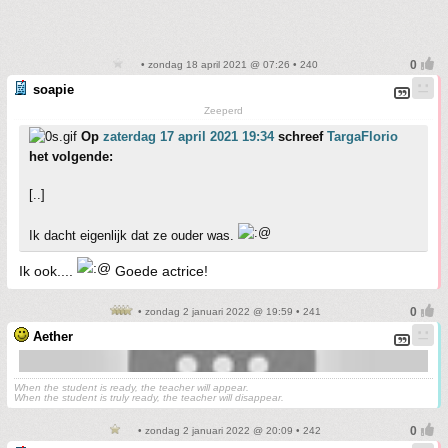
• zondag 18 april 2021 @ 07:26 • 240
soapie
Zeeperd
Op
zaterdag 17 april 2021 19:34
schreef
TargaFlorio
het volgende:
[..]
Ik dacht eigenlijk dat ze ouder was.
Ik ook....
Goede actrice!
• zondag 2 januari 2022 @ 19:59 • 241
Aether
When the student is ready, the teacher will appear.
When the student is truly ready, the teacher will disappear.
• zondag 2 januari 2022 @ 20:09 • 242