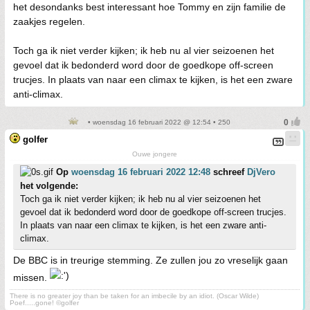
het desondanks best interessant hoe Tommy en zijn familie de
zaakjes regelen.
Toch ga ik niet verder kijken; ik heb nu al vier seizoenen het
gevoel dat ik bedonderd word door de goedkope off-screen
trucjes. In plaats van naar een climax te kijken, is het een zware
anti-climax.
• woensdag 16 februari 2022 @ 12:54 • 250
golfer
Ouwe jongere
Op
woensdag 16 februari 2022 12:48
schreef
DjVero
het volgende:
Toch ga ik niet verder kijken; ik heb nu al vier seizoenen het
gevoel dat ik bedonderd word door de goedkope off-screen trucjes.
In plaats van naar een climax te kijken, is het een zware anti-
climax.
De BBC is in treurige stemming. Ze zullen jou zo vreselijk gaan
missen.
There is no greater joy than be taken for an imbecile by an idiot. (Oscar Wilde)
Poef.....gone! ©golfer