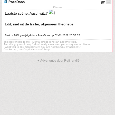
PoesDoos
Kittums
Laatste scène; Auschwitz?
Edit; niet uit de trailer, algemeen theorietje
Bericht 18% gewijzigd door PoesDoos op 02-01-2022 20:53:35
This doctor said to me; ''Mental illness is not an airborne virus.''
And this guy would say ''I don't really even want you to say mental illness.
I want you to say mental injury. You are not this way by accident.''
Cracked up; the Daryll Hammond Story
▼ Advertentie door Refinery89