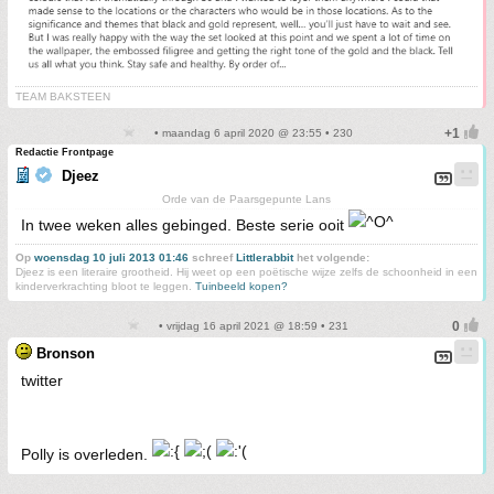
TEAM BAKSTEEN
• maandag 6 april 2020 @ 23:55 • 230
Redactie Frontpage
Djeez
Orde van de Paarsgepunte Lans
In twee weken alles gebinged. Beste serie ooit
Op
woensdag 10 juli 2013 01:46
schreef
Littlerabbit
het volgende:
Djeez is een literaire grootheid. Hij weet op een poëtische wijze zelfs de schoonheid in een
kinderverkrachting bloot te leggen.
Tuinbeeld kopen?
• vrijdag 16 april 2021 @ 18:59 • 231
Bronson
twitter
Polly is overleden.