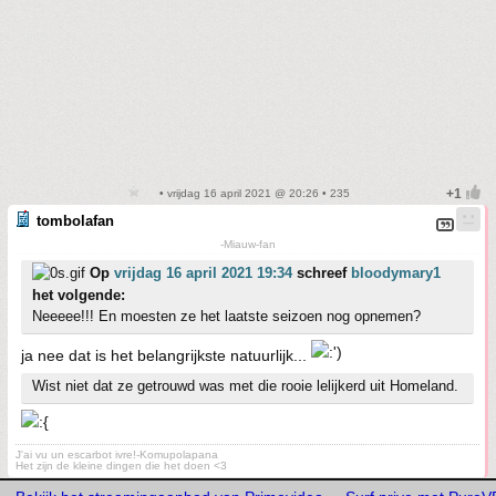
• vrijdag 16 april 2021 @ 20:26 • 235
tombolafan
-Miauw-fan
Op
vrijdag 16 april 2021 19:34
schreef
bloodymary1
het volgende:
Neeeee!!! En moesten ze het laatste seizoen nog opnemen?
ja nee dat is het belangrijkste natuurlijk...
Wist niet dat ze getrouwd was met die rooie lelijkerd uit Homeland.
J'ai vu un escarbot ivre!-Komupolapana
Het zijn de kleine dingen die het doen <3