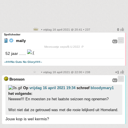
• vrijdag 16 april 2021 @ 20:41 • 237
Spellchecker
maily
Mevrouwtje oeps/B.U.2022 :P
52 jaar ......
--###No Guts No Glory###--
• vrijdag 16 april 2021 @ 22:00 • 238
Bronson
Op
vrijdag 16 april 2021 19:34
schreef
bloodymary1
het volgende:
Neeeee!!! En moesten ze het laatste seizoen nog opnemen?
Wist niet dat ze getrouwd was met die rooie lelijkerd uit Homeland.
Jouw kop is wel kermis?