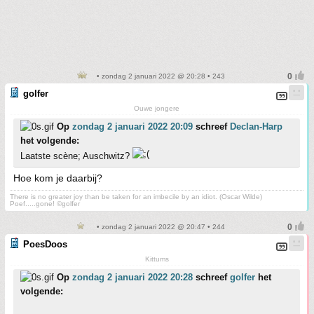
• zondag 2 januari 2022 @ 20:28 • 243
golfer
Ouwe jongere
Op
zondag 2 januari 2022 20:09
schreef
Declan-Harp
het volgende:
Laatste scène; Auschwitz?
Hoe kom je daarbij?
There is no greater joy than be taken for an imbecile by an idiot. (Oscar Wilde)
Poef.....gone! ©golfer
• zondag 2 januari 2022 @ 20:47 • 244
PoesDoos
Kittums
Op
zondag 2 januari 2022 20:28
schreef
golfer
het
volgende: