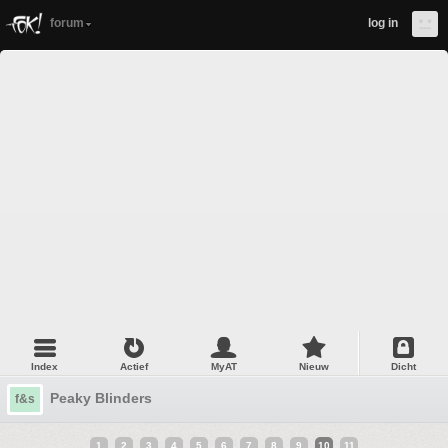
forum
log in
Index
Actief
MyAT
Nieuw
Dicht
Peaky Blinders
f&s
1
2
3
4
5
6
7
8
9
10
11