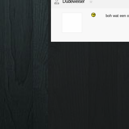
Dudeweiser
boh wat een 