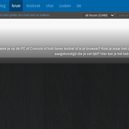
log
forum
fotoboek
chat
zoeken
dm
om een gratis account aan te maken
.
ame je op de PC of Console of toch liever mobiel of in je browser? Kom je maar niet d
aangekondigd die je vet lijkt? Hier kun je het h