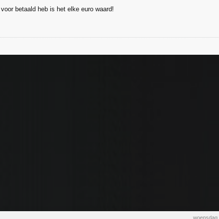
 voor betaald heb is het elke euro waard!
woensdag 