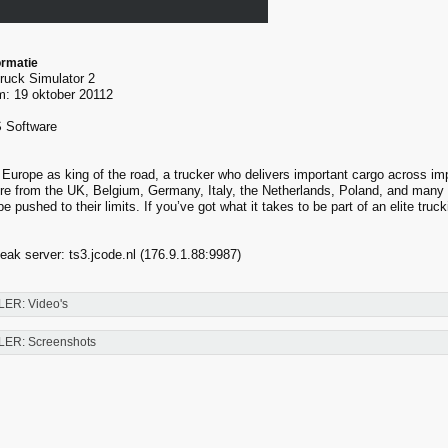
ormatie
ruck Simulator 2
m: 19 oktober 20112
S Software
 Europe as king of the road, a trucker who delivers important cargo across i
lore from the UK, Belgium, Germany, Italy, the Netherlands, Poland, and many 
 be pushed to their limits. If you’ve got what it takes to be part of an elite tru
k server: ts3.jcode.nl (176.9.1.88:9987)
LER: Video's
LER: Screenshots