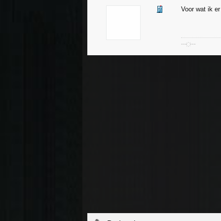
Voor wat ik er
--- ҉ ---