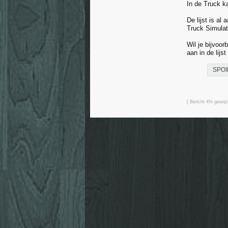
In de Truck ka
De lijst is a
Truck Simulat
Wil je bijvoo
aan in de lijst
SPOI
[ Bericht 4% gewijz