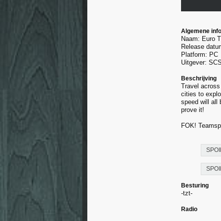
Algemene inf
Naam: Euro T
Release datu
Platform: PC
Uitgever: SC
Beschrijving
Travel across
cities to exp
speed will all
prove it!
FOK! Teamspea
SPOI
SPOI
Besturing
-tzt-
Radio