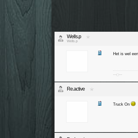
Wells.p
Wells.p
Het is wel e
--- ҉ ---
Re.active
Truck On