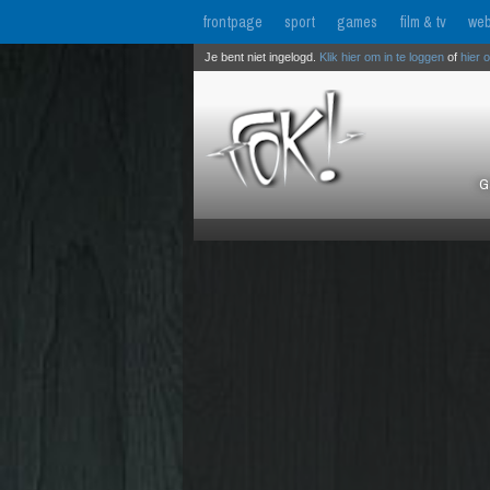
frontpage
sport
games
film & tv
web
Je bent niet ingelogd.
Klik hier om in te loggen
of
hier 
G