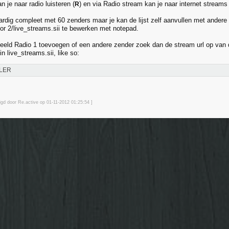
n je naar radio luisteren (
) en via Radio stream kan je naar internet streams 
R
l aardig compleet met 60 zenders maar je kan de lijst zelf aanvullen met and
or 2/live_streams.sii te bewerken met notepad.
rbeeld Radio 1 toevoegen of een andere zender zoek dan de stream url op van 
 in live_streams.sii, like so:
LER
igd door Re.active op 01-11-2012 01:25
:54
]