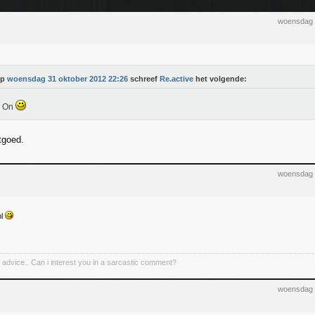
woensdag 
Op
woensdag 31 oktober 2012 22:26
schreef
Re.active
het volgende:
k On
tgoed.
woensdag 
nl
h advice.. Can i interest you in a sarcastic comment?
woensdag 