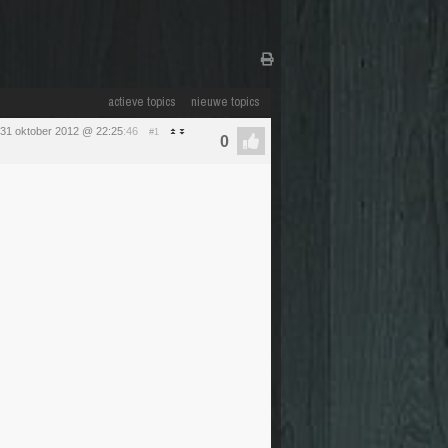
actieve topics
nieuwe topics
31 oktober 2012 @ 22:25
:46
#1