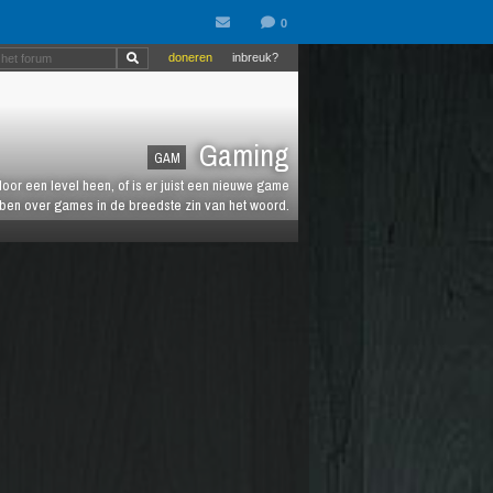
doneren
inbreuk?
Gaming
GAM
oor een level heen, of is er juist een nieuwe game
ebben over games in de breedste zin van het woord.