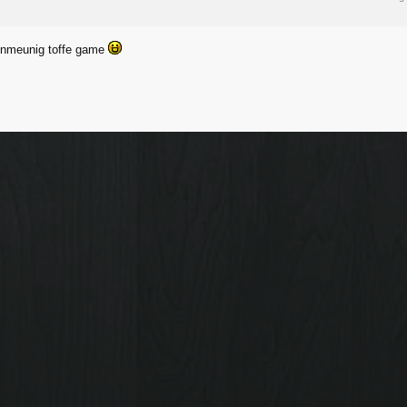
onmeunig toffe game