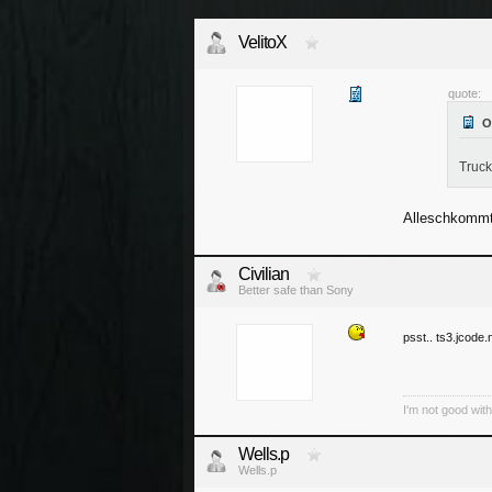
VelitoX
quote:
Truc
Alleschkomm
Civilian
Better safe than Sony
psst.. ts3.jcode.
I'm not good wit
Wells.p
Wells.p