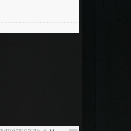
31 oktober 2012 @ 22:29
:42
#8