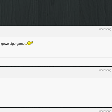
woensdag 
en geweldige game
woensdag 
woensdag 