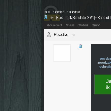
Index
»
gaming
»
pc games
[Euro Truck Simulator 2 #1] - Band of 
abonnement
Unibet
Coolblue
Bitvavo
Re.active
om dez
noodzake
gebruik
J
ik