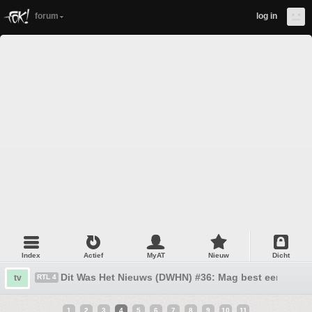
forum
log in
Index
Actief
MyAT
Nieuw
Dicht
Dit Was Het Nieuws (DWHN) #36: Mag best een kwarti
tv
RTL 4
1
2
3
4
5
6
7
8
9
10
11