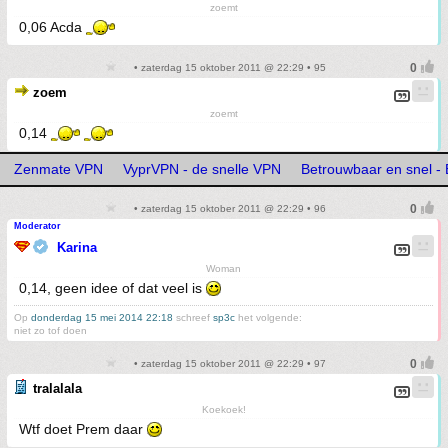
zoemt
0,06 Acda
• zaterdag 15 oktober 2011 @ 22:29 • 95
zoem
zoemt
0,14
Zenmate VPN
VyprVPN - de snelle VPN
Betrouwbaar en snel -
• zaterdag 15 oktober 2011 @ 22:29 • 96
Moderator
Karina
Woman
0,14, geen idee of dat veel is
Op
donderdag 15 mei 2014 22:18
schreef
sp3c
het volgende:
niet zo tof doen
• zaterdag 15 oktober 2011 @ 22:29 • 97
tralalala
Koekoek!
Wtf doet Prem daar