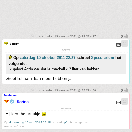
• zaterdag 15 oktober 2011 @ 22:27 • 87
zoem
zoemt
Op
zaterdag 15 oktober 2011 22:27
schreef
Specularium
het
volgende:
Ik geloof Acda wel dat ie makkelijk 2 liter kan hebben.
Groot lichaam, kan meer hebben ja.
• zaterdag 15 oktober 2011 @ 22:27 • 88
Moderator
Karina
Woman
Hij kent het truukje
Op
donderdag 15 mei 2014 22:18
schreef
sp3c
het volgende:
niet zo tof doen