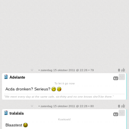
• zaterdag 15 oktober 2011 @ 22:26 • 79
Adelante
To let it go now
Acda dronken? Serieus?
"We meet every day at the same cafe, six-thirty and no one knows she'll be there."
• zaterdag 15 oktober 2011 @ 22:26 • 80
tralalala
Koekoek!
Blaastest