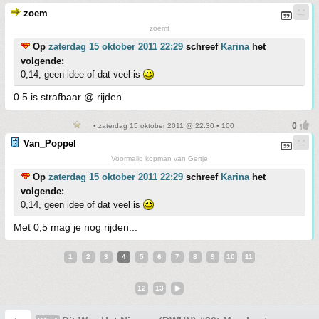
zoem
zoemt
Op
zaterdag 15 oktober 2011 22:29
schreef
Karina
het
volgende:
0,14, geen idee of dat veel is
0.5 is strafbaar @ rijden
• zaterdag 15 oktober 2011 @ 22:30 • 100
Van_Poppel
Voormalig kopman van Gertje
Op
zaterdag 15 oktober 2011 22:29
schreef
Karina
het
volgende:
0,14, geen idee of dat veel is
Met 0,5 mag je nog rijden...
1
2
3
4
5
6
7
8
9
10
11
12
13