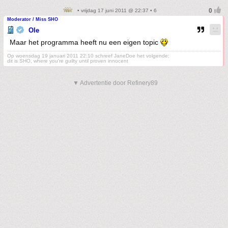
• vrijdag 17 juni 2011 @ 22:37 • 6
Moderator / Miss SHO
Ole
Maar het programma heeft nu een eigen topic
Op woensdag 19 januari 2011 22:10 schreef JaneDoe het volgende:
dit is SHO, where you're guilty until proven innocent
▼ Advertentie door Refinery89