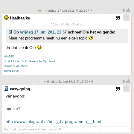
• vrijdag 17 juni 2011 @ 22:39 • 7
Haaibaaike
50 jaar Golden Earring.
Op
vrijdag 17 juni 2011 22:37
schreef Ole het volgende:
Maar het programma heeft nu een eigen topic
Ja dat zie ik Ole
ANGEL
Just A Little Bit Of Peace In My Heart
Another 45 Miles
Blind Love
• dinsdag 21 juni 2011 @ 15:20 • 8
easy-going
vanavond:
spoiler?
http://www.telegraaf.nl/b(...)_tv-programma__.html
Hier had uw advertentie kunnen staan :P