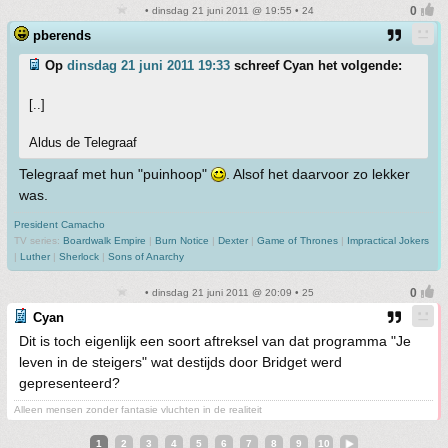
• dinsdag 21 juni 2011 @ 19:55 • 24
pberends
Op
dinsdag 21 juni 2011 19:33
schreef Cyan het volgende:
[..]
Aldus de Telegraaf
Telegraaf met hun "puinhoop"
. Alsof het daarvoor zo lekker
was.
President Camacho
TV series:
Boardwalk Empire
|
Burn Notice
|
Dexter
|
Game of Thrones
|
Impractical Jokers
|
Luther
|
Sherlock
|
Sons of Anarchy
• dinsdag 21 juni 2011 @ 20:09 • 25
Cyan
Dit is toch eigenlijk een soort aftreksel van dat programma "Je
leven in de steigers" wat destijds door Bridget werd
gepresenteerd?
Alleen mensen zonder fantasie vluchten in de realiteit
1
2
3
4
5
6
7
8
9
10