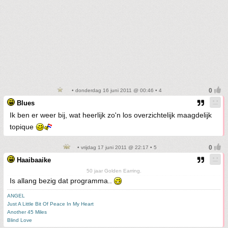
• donderdag 16 juni 2011 @ 00:46 • 4
Blues
Ik ben er weer bij, wat heerlijk zo'n los overzichtelijk maagdelijk
topique
• vrijdag 17 juni 2011 @ 22:17 • 5
Haaibaaike
50 jaar Golden Earring.
Is allang bezig dat programma..
ANGEL
Just A Little Bit Of Peace In My Heart
Another 45 Miles
Blind Love