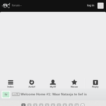
forum
log in
Index
Actief
MyAT
Nieuw
Reply
Welcome Home #1: Waar Natasja te lief is
tv
RTL 4
1
2
3
4
5
6
7
8
9
10