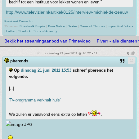
bedrijf tot een instituut voor lekker wonen en leven."
http://www.televizier.nl/artikel/8125/interview-michiel-de-zeeuw
President Camacho
TV series:
Boardwalk Empire
|
Burn Notice
|
Dexter
|
Game of Thrones
|
Impractical Jokers
|
Luther
|
Sherlock
|
Sons of Anarchy
Bekijk het streamingaanbod van Primevideo
Fiverr - alle diensten
• dinsdag 21 juni 2011 @ 16:22 • 11
pberends
Op
dinsdag 21 juni 2011 15:53
schreef pberends het
volgende:
[..]
'Tv-programma verknalt huis'
We zullen er vanavond eens extra op letten
.
.