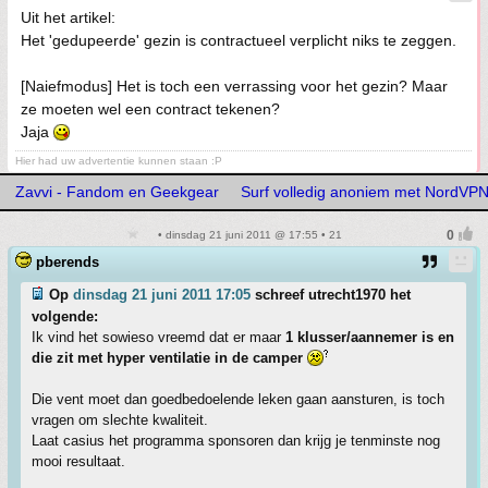
Uit het artikel:
Het 'gedupeerde' gezin is contractueel verplicht niks te zeggen.
[Naiefmodus] Het is toch een verrassing voor het gezin? Maar
ze moeten wel een contract tekenen?
Jaja
Hier had uw advertentie kunnen staan :P
Zavvi - Fandom en Geekgear
Surf volledig anoniem met NordVP
• dinsdag 21 juni 2011 @ 17:55 • 21
pberends
Op
dinsdag 21 juni 2011 17:05
schreef utrecht1970 het
volgende:
Ik vind het sowieso vreemd dat er maar
1 klusser/aannemer is en
die zit met hyper ventilatie in de camper
Die vent moet dan goedbedoelende leken gaan aansturen, is toch
vragen om slechte kwaliteit.
Laat casius het programma sponsoren dan krijg je tenminste nog
mooi resultaat.