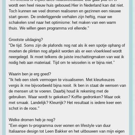
wordt een heel nieuw huis gebouwd.Hier in Nederland kan dat niet.
Toch kunnen we veel dromen realiseren en gezinnen een nieuwe
start geven. De onderliggende verhalen zijn heftig, maar we
schakelen snel naar het optimisme: het maken van een warm
thuis. We willen geen programma vol ellende."
Grootste uitdaging?
"De tijd. Soms zijn de plafonds nog nat als ik een spotje ophang of
moeten de plinten nog afgekit worden als er een vloerkleed wordt
neergelegd. Ik moet telkens de juiste inschattingmaken van wat ik
nodig heb aan materiaal. Tijd om te wisselen is er bijna niet.”
Waarin ben je erg goed?
"Ik heb een sterk vermogen te visualiseren. Met kleurkeuzes
vergis ik me bijvoorbeeld bijna nooit. Ik ben in staat de wensen van
de mensen uit te voeren. Daarbij houd ik rekening met de
gebruiken. Waar wordt tv gekeken? Koffie gedronken? Maar ook
met smaak. Landelijk? Kleurrijk? Het resultaat is iedere keer een
schot in de roos."
Welke dromen heb je nog?
"Een eigen tv-programma over wonen en lifestyle van duur
Italiaanse design tot Leen Bakker en het uitbouwen van mijn eigen