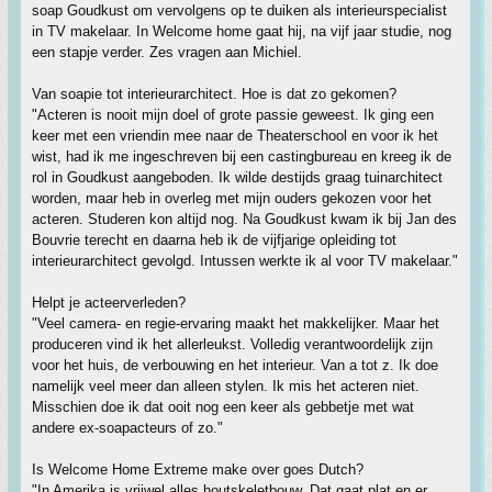
soap Goudkust om vervolgens op te duiken als interieurspecialist
in TV makelaar. In Welcome home gaat hij, na vijf jaar studie, nog
een stapje verder. Zes vragen aan Michiel.
Van soapie tot interieurarchitect. Hoe is dat zo gekomen?
"Acteren is nooit mijn doel of grote passie geweest. Ik ging een
keer met een vriendin mee naar de Theaterschool en voor ik het
wist, had ik me ingeschreven bij een castingbureau en kreeg ik de
rol in Goudkust aangeboden. Ik wilde destijds graag tuinarchitect
worden, maar heb in overleg met mijn ouders gekozen voor het
acteren. Studeren kon altijd nog. Na Goudkust kwam ik bij Jan des
Bouvrie terecht en daarna heb ik de vijfjarige opleiding tot
interieurarchitect gevolgd. Intussen werkte ik al voor TV makelaar."
Helpt je acteerverleden?
"Veel camera- en regie-ervaring maakt het makkelijker. Maar het
produceren vind ik het allerleukst. Volledig verantwoordelijk zijn
voor het huis, de verbouwing en het interieur. Van a tot z. Ik doe
namelijk veel meer dan alleen stylen. Ik mis het acteren niet.
Misschien doe ik dat ooit nog een keer als gebbetje met wat
andere ex-soapacteurs of zo."
Is Welcome Home Extreme make over goes Dutch?
"In Amerika is vrijwel alles houtskeletbouw. Dat gaat plat en er