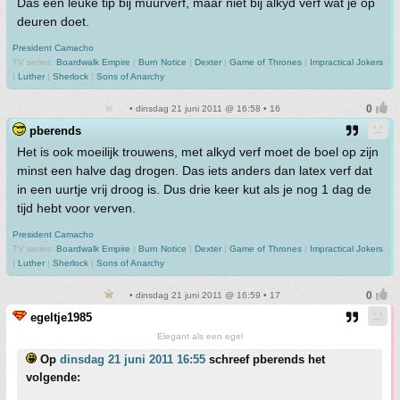
Das een leuke tip bij muurverf, maar niet bij alkyd verf wat je op
deuren doet.
President Camacho
TV series:
Boardwalk Empire
|
Burn Notice
|
Dexter
|
Game of Thrones
|
Impractical Jokers
|
Luther
|
Sherlock
|
Sons of Anarchy
• dinsdag 21 juni 2011 @ 16:58 • 16
pberends
Het is ook moeilijk trouwens, met alkyd verf moet de boel op zijn
minst een halve dag drogen. Das iets anders dan latex verf dat
in een uurtje vrij droog is. Dus drie keer kut als je nog 1 dag de
tijd hebt voor verven.
President Camacho
TV series:
Boardwalk Empire
|
Burn Notice
|
Dexter
|
Game of Thrones
|
Impractical Jokers
|
Luther
|
Sherlock
|
Sons of Anarchy
• dinsdag 21 juni 2011 @ 16:59 • 17
egeltje1985
Elegant als een egel
Op
dinsdag 21 juni 2011 16:55
schreef pberends het
volgende: