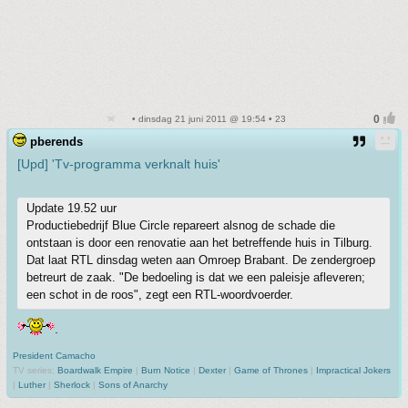
• dinsdag 21 juni 2011 @ 19:54 • 23
pberends
[Upd] 'Tv-programma verknalt huis'
Update 19.52 uur
Productiebedrijf Blue Circle repareert alsnog de schade die
ontstaan is door een renovatie aan het betreffende huis in Tilburg.
Dat laat RTL dinsdag weten aan Omroep Brabant. De zendergroep
betreurt de zaak. "De bedoeling is dat we een paleisje afleveren;
een schot in de roos", zegt een RTL-woordvoerder.
.
President Camacho
TV series:
Boardwalk Empire
|
Burn Notice
|
Dexter
|
Game of Thrones
|
Impractical Jokers
|
Luther
|
Sherlock
|
Sons of Anarchy