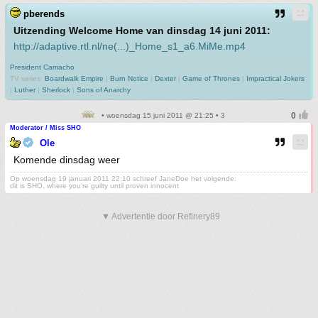
pberends
Uitzending Welcome Home van dinsdag 14 juni 2011:
http://adaptive.rtl.nl/ne(...)_Home_s1_a6.MiMe.mp4
President Camacho
TV series:
Boardwalk Empire
|
Burn Notice
|
Dexter
|
Game of Thrones
|
Impractical Jokers
|
Luther
|
Sherlock
|
Sons of Anarchy
• woensdag 15 juni 2011 @ 21:25 • 3
Moderator / Miss SHO
Ole
Komende dinsdag weer
Op woensdag 19 januari 2011 22:10 schreef JaneDoe het volgende:
dit is SHO, where you're guilty until proven innocent
▼ Advertentie door Refinery89