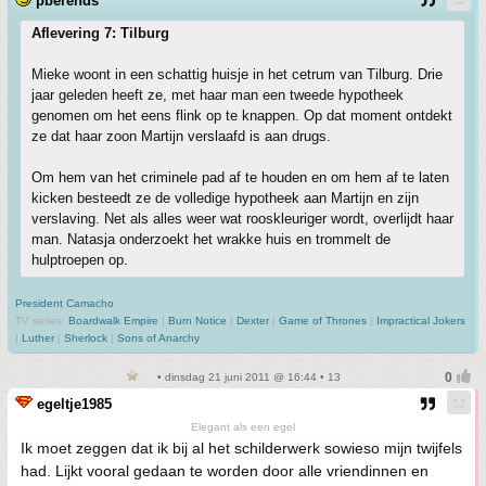
pberends
Aflevering 7: Tilburg
Mieke woont in een schattig huisje in het cetrum van Tilburg. Drie
jaar geleden heeft ze, met haar man een tweede hypotheek
genomen om het eens flink op te knappen. Op dat moment ontdekt
ze dat haar zoon Martijn verslaafd is aan drugs.
Om hem van het criminele pad af te houden en om hem af te laten
kicken besteedt ze de volledige hypotheek aan Martijn en zijn
verslaving. Net als alles weer wat rooskleuriger wordt, overlijdt haar
man. Natasja onderzoekt het wrakke huis en trommelt de
hulptroepen op.
President Camacho
TV series:
Boardwalk Empire
|
Burn Notice
|
Dexter
|
Game of Thrones
|
Impractical Jokers
|
Luther
|
Sherlock
|
Sons of Anarchy
• dinsdag 21 juni 2011 @ 16:44 • 13
egeltje1985
Elegant als een egel
Ik moet zeggen dat ik bij al het schilderwerk sowieso mijn twijfels
had. Lijkt vooral gedaan te worden door alle vriendinnen en