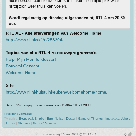
hoofdpersoon een nieuwe start kan maken. Een fijne plek waar
hij/zij zich weer thuis kan voelen.
Wordt regelmatig op dinsdag uitgezonden bij RTL 4 om 20.30
uur.
RTL XL - Alle afleveringen van Welcome Home
http://www.rtl.nl/xl/#/a/253204/
Topics van alle RTL 4-verbouwprogramma's
Help, Mijn Man Is Klusser!
Bouwval Gezocht
Welcome Home
Site
http://www.rtl.nl/huistuinkeuken/welcomehome/home/
Bericht 2% gewijzigd door pberends op 15-06-2011 21:28:13
President Camacho
TV series:
Boardwalk Empire
|
Burn Notice
|
Dexter
|
Game of Thrones
|
Impractical Jokers
|
Luther
|
Sherlock
|
Sons of Anarchy
• woensdag 15 juni 2011 @ 21:22 • 2