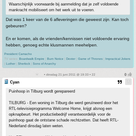
Waarschijnlijk voorwaarde bij aanmelding dat je zelf voldoende
mankracht mobiliseert om het werk uit te voeren.
Dat was 1 keer van de 6 afleveringen die geweest zijn. Kan toch
gebeuren?
En er komen, als de vrienden/kennissen niet voldoende ervaring
hebben, genoeg echte klusmannen meehelpen.
President Camacho
TV series:
Boardwalk Empire
|
Burn Notice
|
Dexter
|
Game of Thrones
|
Impractical Jokers
|
Luther
|
Sherlock
|
Sons of Anarchy
• dinsdag 21 juni 2011 @ 19:33 • 22
Cyan
Puinhoop in Tilburg wordt gerepareerd
TILBURG - Een woning in Tilburg die werd geruïneerd door het
RTL-televisieprogramma Welcome Home, krijgt alsnog een
opknapbeurt. Het productiebedrijf verantwoordelijk voor de
puinhoop gaat de ontstane schade rechtzetten. Dat heeft RTL-
Nederland dinsdag laten weten.