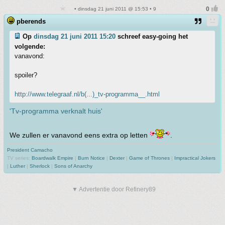
• dinsdag 21 juni 2011 @ 15:53 • 9
pberends
Op
dinsdag 21 juni 2011 15:20
schreef easy-going het
volgende:
vanavond:
spoiler?
http://www.telegraaf.nl/b(...)_tv-programma__.html
'Tv-programma verknalt huis'
We zullen er vanavond eens extra op letten
.
President Camacho
TV series:
Boardwalk Empire
|
Burn Notice
|
Dexter
|
Game of Thrones
|
Impractical Jokers
|
Luther
|
Sherlock
|
Sons of Anarchy
▼ Advertentie door Refinery89