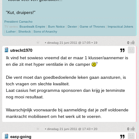
"Kut, druipers!"
President Camacho
TV series:
Boardwalk Empire
|
Burn Notice
|
Dexter
|
Game of Thrones
|
Impractical Jokers
|
Luther
|
Sherlock
|
Sons of Anarchy
• dinsdag 21 juni 2011 @ 17:05 • 19
utrecht1970
Ik vind het sowieso vreemd dat er maar 1 klusser/aannemer is
en die zit met hyper ventilatie in de camper
Die vent moet dan goedbedoelende leken gaan aansturen, is
toch vragen om slechte kwaliteit.
Laat casius het programma sponsoren dan krijg je tenminste
nog mooi resultaat.
Waarschijnlijk voorwaarde bij aanmelding dat je zelf voldoende
mankracht mobiliseert om het werk uit te voeren.
• dinsdag 21 juni 2011 @ 17:43 • 20
easy-going