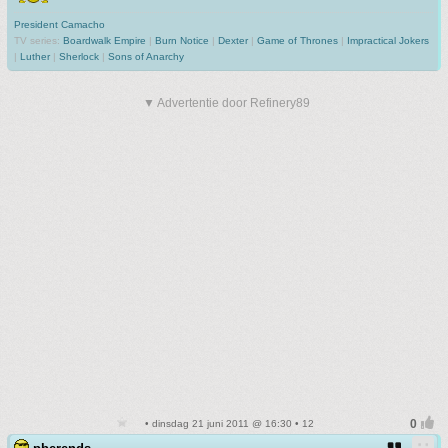
President Camacho
TV series:
Boardwalk Empire
|
Burn Notice
|
Dexter
|
Game of Thrones
|
Impractical Jokers
|
Luther
|
Sherlock
|
Sons of Anarchy
▼ Advertentie door Refinery89
• dinsdag 21 juni 2011 @ 16:30 • 12