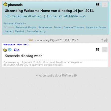
pberends
Uitzending Welcome Home van dinsdag 14 juni 2011:
http://adaptive.rtl.nl/ne(...)_Home_s1_a6.MiMe.mp4
President Camacho
TV series:
Boardwalk Empire
|
Burn Notice
|
Dexter
|
Game of Thrones
|
Impractical Jokers
|
Luther
|
Sherlock
|
Sons of Anarchy
• woensdag 15 juni 2011 @ 21:25 • 3
Moderator / Miss SHO
Ole
Komende dinsdag weer
Op woensdag 19 januari 2011 22:10 schreef JaneDoe het volgende:
dit is SHO, where you're guilty until proven innocent
▼ Advertentie door Refinery89