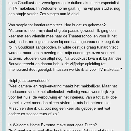
soap Goudkust om vervolgens op te duiken als interieurspecialist
in TV makelaar. In Welcome home gaat hij, na vijf jaar studie, nog
een stapje verder. Zes vragen aan Michiel.
Van soapie tot interieurarchitect. Hoe is dat zo gekomen?
"Acteren is nooit mijn doel of grote passie geweest. Ik ging een
keer met een vriendin mee naar de Theaterschool en voor ik het
wist, had ik me ingeschreven bij een castingbureau en kreeg ik de
rol in Goudkust aangeboden. Ik wilde destijds graag tuinarchitect
worden, maar heb in overleg met mijn ouders gekozen voor het
acteren. Studeren kon altijd nog. Na Goudkust kwam ik bij Jan des
Bouvrie terecht en daarna heb ik de vijfjarige opleiding tot
interieurarchitect gevolgd. Intussen werkte ik al voor TV makelaar."
Helpt je acteerverleden?
"Veel camera- en regie-ervaring maakt het makkelijker. Maar het
produceren vind ik het allerleukst. Volledig verantwoordelijk zijn
voor het huis, de verbouwing en het interieur. Van a tot z. Ik doe
namelijk veel meer dan alleen stylen. Ik mis het acteren niet.
Misschien doe ik dat ooit nog een keer als gebbetje met wat
andere ex-soapacteurs of zo."
Is Welcome Home Extreme make over goes Dutch?
"In Amerika is vrijwel alles houtskeletbouw. Dat gaat plat en er