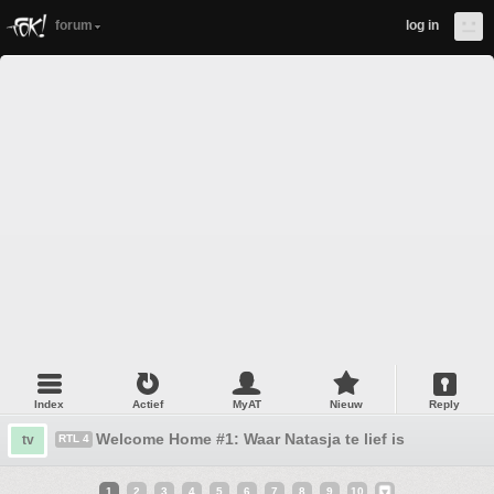
forum
log in
Index
Actief
MyAT
Nieuw
Reply
Welcome Home #1: Waar Natasja te lief is
tv
RTL 4
1
2
3
4
5
6
7
8
9
10