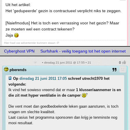
Uit het artikel:
Het 'gedupeerde' gezin is contractueel verplicht niks te zeggen.
[Naiefmodus] Het is toch een verrassing voor het gezin? Maar
ze moeten wel een contract tekenen?
Jaja
Hier had uw advertentie kunnen staan :P
Cyberghost VPN
Surfshark - veilig toegang tot het open internet
• dinsdag 21 juni 2011 @ 17:55 • 21
pberends
Op
dinsdag 21 juni 2011 17:05
schreef utrecht1970 het
volgende:
Ik vind het sowieso vreemd dat er maar
1 klusser/aannemer is en
die zit met hyper ventilatie in de camper
Die vent moet dan goedbedoelende leken gaan aansturen, is toch
vragen om slechte kwaliteit.
Laat casius het programma sponsoren dan krijg je tenminste nog
mooi resultaat.