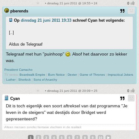
• dinsdag 21 juni 2011 @ 19:55 • 24
pberends
Op
dinsdag 21 juni 2011 19:33
schreef Cyan het volgende:
[..]
Aldus de Telegraaf
Telegraaf met hun "puinhoop"
. Alsof het daarvoor zo lekker
was.
President Camacho
TV series:
Boardwalk Empire
|
Burn Notice
|
Dexter
|
Game of Thrones
|
Impractical Jokers
|
Luther
|
Sherlock
|
Sons of Anarchy
• dinsdag 21 juni 2011 @ 20:09 • 25
Cyan
Dit is toch eigenlijk een soort aftreksel van dat programma "Je
leven in de steigers" wat destijds door Bridget werd
gepresenteerd?
Alleen mensen zonder fantasie vluchten in de realiteit
1
2
3
4
5
6
7
8
9
10