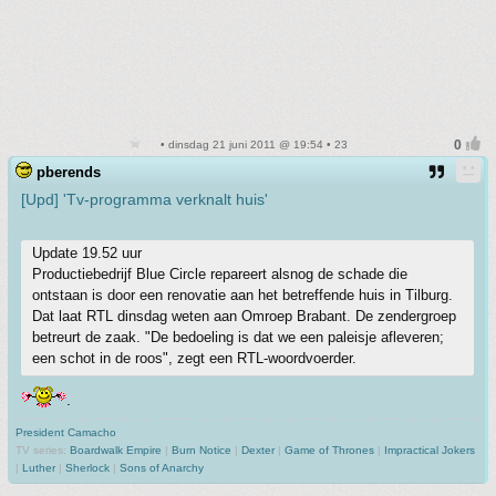
• dinsdag 21 juni 2011 @ 19:54 • 23
pberends
[Upd] 'Tv-programma verknalt huis'
Update 19.52 uur
Productiebedrijf Blue Circle repareert alsnog de schade die
ontstaan is door een renovatie aan het betreffende huis in Tilburg.
Dat laat RTL dinsdag weten aan Omroep Brabant. De zendergroep
betreurt de zaak. "De bedoeling is dat we een paleisje afleveren;
een schot in de roos", zegt een RTL-woordvoerder.
.
President Camacho
TV series:
Boardwalk Empire
|
Burn Notice
|
Dexter
|
Game of Thrones
|
Impractical Jokers
|
Luther
|
Sherlock
|
Sons of Anarchy