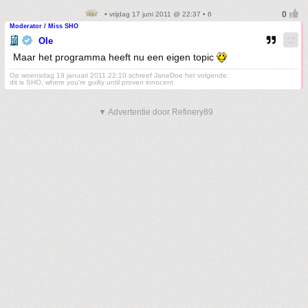
• vrijdag 17 juni 2011 @ 22:37 • 6
Moderator / Miss SHO
Ole
Maar het programma heeft nu een eigen topic
Op woensdag 19 januari 2011 22:10 schreef JaneDoe het volgende:
dit is SHO, where you're guilty until proven innocent
▼ Advertentie door Refinery89