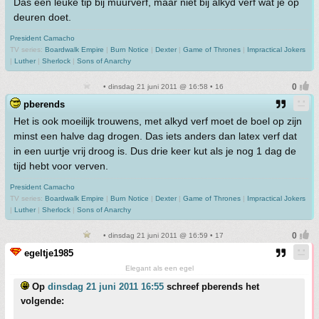
Das een leuke tip bij muurverf, maar niet bij alkyd verf wat je op
deuren doet.
President Camacho
TV series:
Boardwalk Empire
|
Burn Notice
|
Dexter
|
Game of Thrones
|
Impractical Jokers
|
Luther
|
Sherlock
|
Sons of Anarchy
• dinsdag 21 juni 2011 @ 16:58 • 16
pberends
Het is ook moeilijk trouwens, met alkyd verf moet de boel op zijn
minst een halve dag drogen. Das iets anders dan latex verf dat
in een uurtje vrij droog is. Dus drie keer kut als je nog 1 dag de
tijd hebt voor verven.
President Camacho
TV series:
Boardwalk Empire
|
Burn Notice
|
Dexter
|
Game of Thrones
|
Impractical Jokers
|
Luther
|
Sherlock
|
Sons of Anarchy
• dinsdag 21 juni 2011 @ 16:59 • 17
egeltje1985
Elegant als een egel
Op
dinsdag 21 juni 2011 16:55
schreef pberends het
volgende: