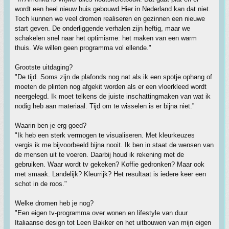
wordt een heel nieuw huis gebouwd.Hier in Nederland kan dat niet.
Toch kunnen we veel dromen realiseren en gezinnen een nieuwe
start geven. De onderliggende verhalen zijn heftig, maar we
schakelen snel naar het optimisme: het maken van een warm
thuis. We willen geen programma vol ellende."
Grootste uitdaging?
"De tijd. Soms zijn de plafonds nog nat als ik een spotje ophang of
moeten de plinten nog afgekit worden als er een vloerkleed wordt
neergelegd. Ik moet telkens de juiste inschattingmaken van wat ik
nodig heb aan materiaal. Tijd om te wisselen is er bijna niet.”
Waarin ben je erg goed?
"Ik heb een sterk vermogen te visualiseren. Met kleurkeuzes
vergis ik me bijvoorbeeld bijna nooit. Ik ben in staat de wensen van
de mensen uit te voeren. Daarbij houd ik rekening met de
gebruiken. Waar wordt tv gekeken? Koffie gedronken? Maar ook
met smaak. Landelijk? Kleurrijk? Het resultaat is iedere keer een
schot in de roos."
Welke dromen heb je nog?
"Een eigen tv-programma over wonen en lifestyle van duur
Italiaanse design tot Leen Bakker en het uitbouwen van mijn eigen