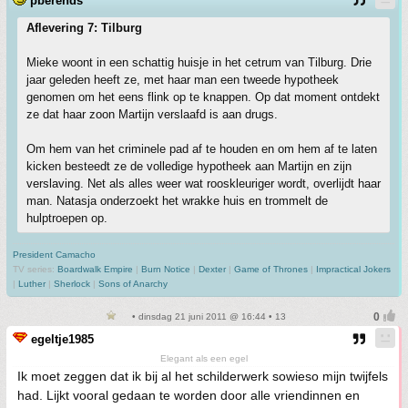
pberends
Aflevering 7: Tilburg
Mieke woont in een schattig huisje in het cetrum van Tilburg. Drie
jaar geleden heeft ze, met haar man een tweede hypotheek
genomen om het eens flink op te knappen. Op dat moment ontdekt
ze dat haar zoon Martijn verslaafd is aan drugs.
Om hem van het criminele pad af te houden en om hem af te laten
kicken besteedt ze de volledige hypotheek aan Martijn en zijn
verslaving. Net als alles weer wat rooskleuriger wordt, overlijdt haar
man. Natasja onderzoekt het wrakke huis en trommelt de
hulptroepen op.
President Camacho
TV series:
Boardwalk Empire
|
Burn Notice
|
Dexter
|
Game of Thrones
|
Impractical Jokers
|
Luther
|
Sherlock
|
Sons of Anarchy
• dinsdag 21 juni 2011 @ 16:44 • 13
egeltje1985
Elegant als een egel
Ik moet zeggen dat ik bij al het schilderwerk sowieso mijn twijfels
had. Lijkt vooral gedaan te worden door alle vriendinnen en