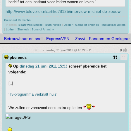
bedrijf tot een instituut voor lekker wonen en leven."
http://www.televizier.nl/artikel/8125/interview-michiel-de-zeeuw
President Camacho
TV series:
Boardwalk Empire
|
Burn Notice
|
Dexter
|
Game of Thrones
|
Impractical Jokers
|
Luther
|
Sherlock
|
Sons of Anarchy
Betrouwbaar en snel - ExpressVPN
Zavvi - Fandom en Geekgear
• dinsdag 21 juni 2011 @ 16:22 • 11
pberends
Op
dinsdag 21 juni 2011 15:53
schreef pberends het
volgende:
[..]
'Tv-programma verknalt huis'
We zullen er vanavond eens extra op letten
.
.