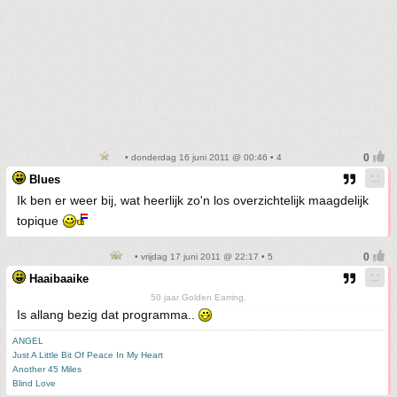
• donderdag 16 juni 2011 @ 00:46 • 4
Blues
Ik ben er weer bij, wat heerlijk zo'n los overzichtelijk maagdelijk
topique
• vrijdag 17 juni 2011 @ 22:17 • 5
Haaibaaike
50 jaar Golden Earring.
Is allang bezig dat programma..
ANGEL
Just A Little Bit Of Peace In My Heart
Another 45 Miles
Blind Love