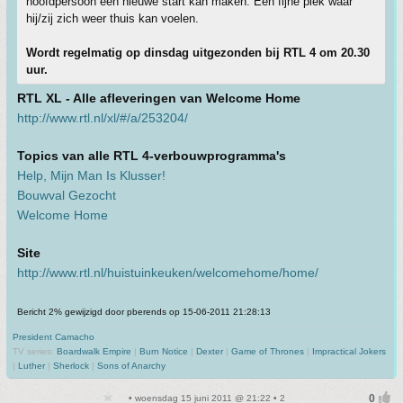
hoofdpersoon een nieuwe start kan maken. Een fijne plek waar
hij/zij zich weer thuis kan voelen.
Wordt regelmatig op dinsdag uitgezonden bij RTL 4 om 20.30
uur.
RTL XL - Alle afleveringen van Welcome Home
http://www.rtl.nl/xl/#/a/253204/
Topics van alle RTL 4-verbouwprogramma's
Help, Mijn Man Is Klusser!
Bouwval Gezocht
Welcome Home
Site
http://www.rtl.nl/huistuinkeuken/welcomehome/home/
Bericht 2% gewijzigd door pberends op 15-06-2011 21:28:13
President Camacho
TV series:
Boardwalk Empire
|
Burn Notice
|
Dexter
|
Game of Thrones
|
Impractical Jokers
|
Luther
|
Sherlock
|
Sons of Anarchy
• woensdag 15 juni 2011 @ 21:22 • 2