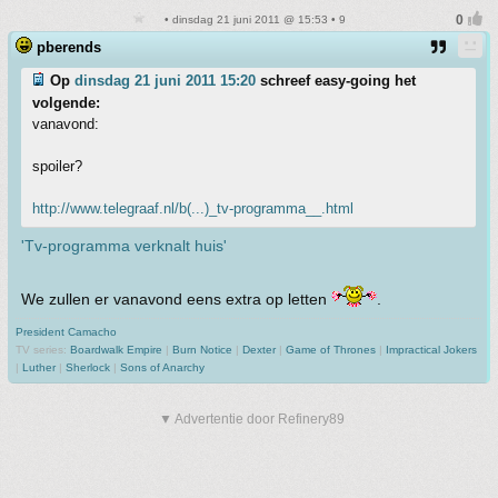
• dinsdag 21 juni 2011 @ 15:53 • 9
pberends
Op
dinsdag 21 juni 2011 15:20
schreef easy-going het
volgende:
vanavond:
spoiler?
http://www.telegraaf.nl/b(...)_tv-programma__.html
'Tv-programma verknalt huis'
We zullen er vanavond eens extra op letten
.
President Camacho
TV series:
Boardwalk Empire
|
Burn Notice
|
Dexter
|
Game of Thrones
|
Impractical Jokers
|
Luther
|
Sherlock
|
Sons of Anarchy
▼ Advertentie door Refinery89