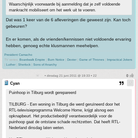
Waarschijnlijk voorwaarde bij aanmelding dat je zelf voldoende
mankracht mobiliseert om het werk uit te voeren.
Dat was 1 keer van de 6 afleveringen die geweest zijn. Kan toch
gebeuren?
En er komen, als de vrienden/kennissen niet voldoende ervaring
hebben, genoeg echte klusmannen meehelpen.
President Camacho
TV series:
Boardwalk Empire
|
Burn Notice
|
Dexter
|
Game of Thrones
|
Impractical Jokers
|
Luther
|
Sherlock
|
Sons of Anarchy
• dinsdag 21 juni 2011 @ 19:33 • 22
Cyan
Puinhoop in Tilburg wordt gerepareerd
TILBURG - Een woning in Tilburg die werd geruïneerd door het
RTL-televisieprogramma Welcome Home, krijgt alsnog een
opknapbeurt. Het productiebedrijf verantwoordelijk voor de
puinhoop gaat de ontstane schade rechtzetten. Dat heeft RTL-
Nederland dinsdag laten weten.