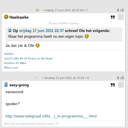
• vrijdag 17 juni 2011 @ 22:39 • 7
Haaibaaike
50 jaar Golden Earring.
Op
vrijdag 17 juni 2011 22:37
schreef Ole het volgende:
Maar het programma heeft nu een eigen topic
Ja dat zie ik Ole
ANGEL
Just A Little Bit Of Peace In My Heart
Another 45 Miles
Blind Love
• dinsdag 21 juni 2011 @ 15:20 • 8
easy-going
vanavond:
spoiler?
http://www.telegraaf.nl/b(...)_tv-programma__.html
Hier had uw advertentie kunnen staan :P