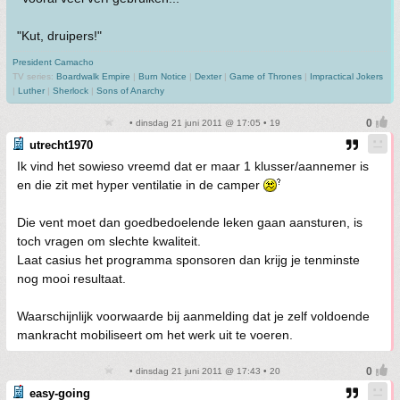
"Kut, druipers!"
President Camacho
TV series:
Boardwalk Empire
|
Burn Notice
|
Dexter
|
Game of Thrones
|
Impractical Jokers
|
Luther
|
Sherlock
|
Sons of Anarchy
• dinsdag 21 juni 2011 @ 17:05 • 19
utrecht1970
Ik vind het sowieso vreemd dat er maar 1 klusser/aannemer is
en die zit met hyper ventilatie in de camper
Die vent moet dan goedbedoelende leken gaan aansturen, is
toch vragen om slechte kwaliteit.
Laat casius het programma sponsoren dan krijg je tenminste
nog mooi resultaat.
Waarschijnlijk voorwaarde bij aanmelding dat je zelf voldoende
mankracht mobiliseert om het werk uit te voeren.
• dinsdag 21 juni 2011 @ 17:43 • 20
easy-going