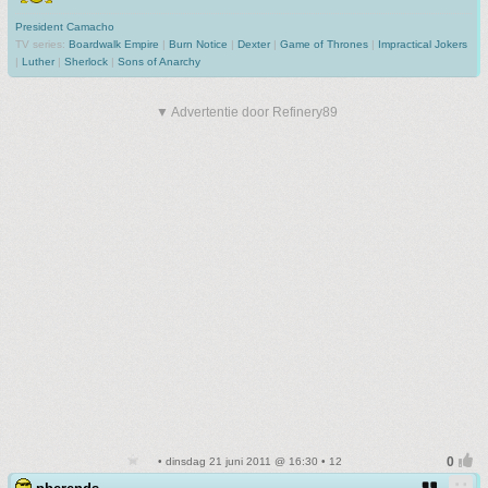
President Camacho
TV series:
Boardwalk Empire
|
Burn Notice
|
Dexter
|
Game of Thrones
|
Impractical Jokers
|
Luther
|
Sherlock
|
Sons of Anarchy
▼ Advertentie door Refinery89
• dinsdag 21 juni 2011 @ 16:30 • 12