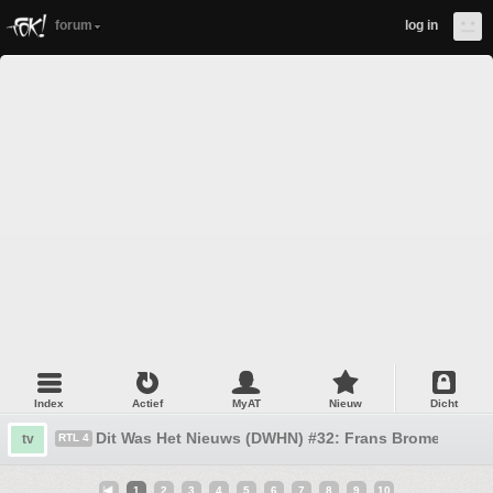
forum
log in
Index
Actief
MyAT
Nieuw
Dicht
Dit Was Het Nieuws (DWHN) #32: Frans Bromet _O_
tv
RTL 4
1
2
3
4
5
6
7
8
9
10