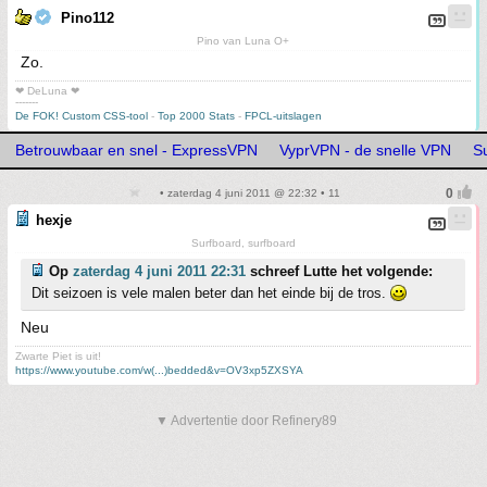
Pino112
Pino van Luna O+
Zo.
❤ DeLuna ❤
-------
De FOK! Custom CSS-tool
-
Top 2000 Stats
-
FPCL-uitslagen
Betrouwbaar en snel - ExpressVPN
VyprVPN - de snelle VPN
S
• zaterdag 4 juni 2011 @ 22:32 • 11
hexje
Surfboard, surfboard
Op
zaterdag 4 juni 2011 22:31
schreef Lutte het volgende:
Dit seizoen is vele malen beter dan het einde bij de tros.
Neu
Zwarte Piet is uit!
https://www.youtube.com/w(...)bedded&v=OV3xp5ZXSYA
▼ Advertentie door Refinery89