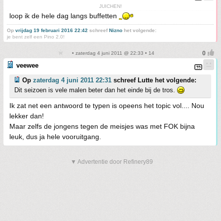
JUICHEN!
loop ik de hele dag langs buffetten
Op
vrijdag 19 februari 2016 22:42
schreef
Nizno
het volgende:
je bent zelf een Pino 2.0!
• zaterdag 4 juni 2011 @ 22:33 • 14
veewee
Op
zaterdag 4 juni 2011 22:31
schreef Lutte het volgende:
Dit seizoen is vele malen beter dan het einde bij de tros.
Ik zat net een antwoord te typen is opeens het topic vol.... Nou
lekker dan!
Maar zelfs de jongens tegen de meisjes was met FOK bijna
leuk, dus ja hele vooruitgang.
▼ Advertentie door Refinery89