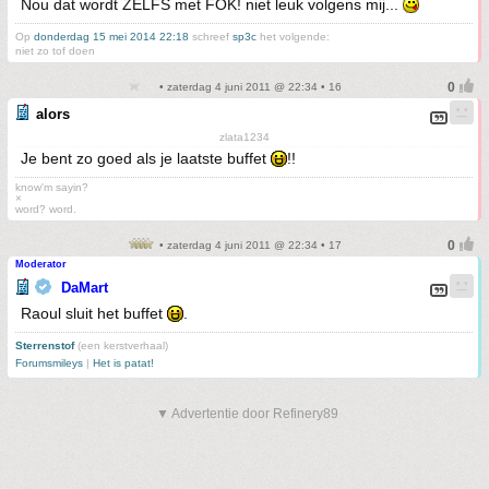
Nou dat wordt ZELFS met FOK! niet leuk volgens mij...
Op
donderdag 15 mei 2014 22:18
schreef
sp3c
het volgende:
niet zo tof doen
• zaterdag 4 juni 2011 @ 22:34 • 16
alors
zlata1234
Je bent zo goed als je laatste buffet
!!
know'm sayin?
×
word? word.
• zaterdag 4 juni 2011 @ 22:34 • 17
Moderator
DaMart
Raoul sluit het buffet
.
Sterrenstof
(een kerstverhaal)
Forumsmileys
|
Het is patat!
▼ Advertentie door Refinery89