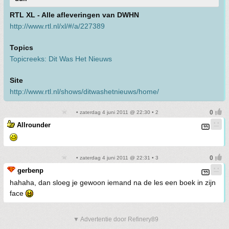
RTL XL - Alle afleveringen van DWHN
http://www.rtl.nl/xl/#/a/227389
Topics
Topicreeks: Dit Was Het Nieuws
Site
http://www.rtl.nl/shows/ditwashetnieuws/home/
• zaterdag 4 juni 2011 @ 22:30 • 2
Allrounder
• zaterdag 4 juni 2011 @ 22:31 • 3
gerbenp
hahaha, dan sloeg je gewoon iemand na de les een boek in zijn
face
▼ Advertentie door Refinery89