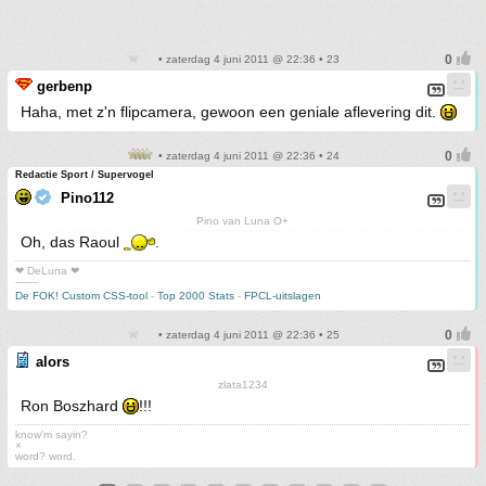
• zaterdag 4 juni 2011 @ 22:36 • 23
gerbenp
Haha, met z'n flipcamera, gewoon een geniale aflevering dit.
• zaterdag 4 juni 2011 @ 22:36 • 24
Redactie Sport / Supervogel
Pino112
Pino van Luna O+
Oh, das Raoul
.
❤ DeLuna ❤
-------
De FOK! Custom CSS-tool
-
Top 2000 Stats
-
FPCL-uitslagen
• zaterdag 4 juni 2011 @ 22:36 • 25
alors
zlata1234
Ron Boszhard
!!!
know'm sayin?
×
word? word.