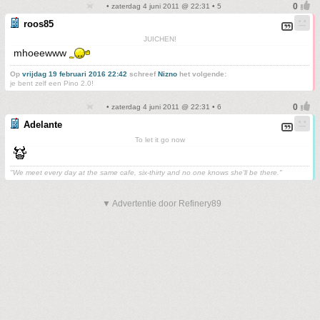
• zaterdag 4 juni 2011 @ 22:31 • 5
roos85
JUICHEN!
mhoeewww
Op
vrijdag 19 februari 2016 22:42
schreef
Nizno
het volgende:
je bent zelf een Pino 2.0!
• zaterdag 4 juni 2011 @ 22:31 • 6
Adelante
To let it go now
"We meet every day at the same cafe, six-thirty and no one knows she'll be there."
▼ Advertentie door Refinery89