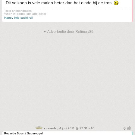
Dit seizoen is vele malen beter dan het einde bij de tros.
Trots shetlandmens
When in doubt, just add glitter
Happy little sushi roll
▼ Advertentie door Refinery89
• zaterdag 4 juni 2011 @ 22:31 • 10
Redactie Sport / Supervogel