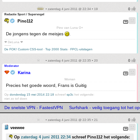
• zaterdag 4 juni 2011 @ 22:34 • 19
Redactie Sport / Supervogel
Pino112
Pino van Luna O+
De jongens tegen de meisjes
.
❤ DeLuna ❤
-------
De FOK! Custom CSS-tool
-
Top 2000 Stats
-
FPCL-uitslagen
• zaterdag 4 juni 2011 @ 22:35 • 20
Moderator
Karina
Woman
Precies het goede woord, Frans is Guitig
Op
donderdag 15 mei 2014 22:18
schreef
sp3c
het volgende:
niet zo tof doen
De snelste VPN - FastestVPN
Surfshark - veilig toegang tot het op
• zaterdag 4 juni 2011 @ 22:35 • 21
veewee
Op
zaterdag 4 juni 2011 22:34
schreef Pino112 het volgende: