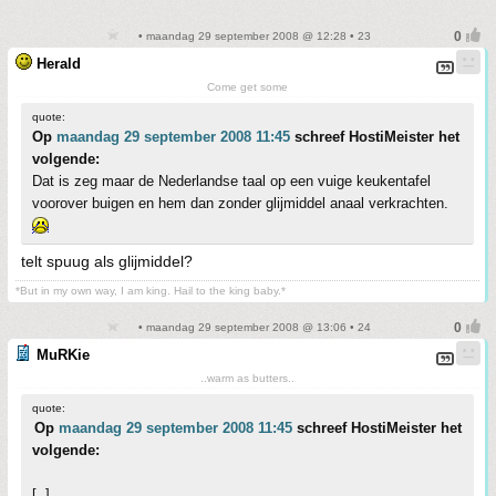
• maandag 29 september 2008 @ 12:28 • 23
Herald
Come get some
quote:
Op
maandag 29 september 2008 11:45
schreef HostiMeister het
volgende:
Dat is zeg maar de Nederlandse taal op een vuige keukentafel
voorover buigen en hem dan zonder glijmiddel anaal verkrachten.
telt spuug als glijmiddel?
*But in my own way, I am king. Hail to the king baby.*
• maandag 29 september 2008 @ 13:06 • 24
MuRKie
..warm as butters..
quote:
Op
maandag 29 september 2008 11:45
schreef HostiMeister het
volgende:
[..]