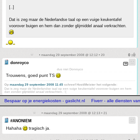
[..]
Dat is zeg maar de Nederlandse taal op een vuige keukentafel
voorover buigen en hem dan zonder glijmiddel anaal verkrachten.
• maandag 29 september 2008 @ 12:12 • 20
donroyco
dus niet Donroyco
Trouwens, goed punt TS
Op
maandag 29 september 2008 11:45
schreef HostiMeister het volgende:
Dat is zeg maar de Nederlandse taal op een vuige keukentafel voorover buigen en hem
dan zonder glijmiddel anaal verkrachten. :'(
Bespaar op je energiekosten - gaslicht.nl
Fiverr - alle diensten va
• maandag 29 september 2008 @ 12:13 • 21
#ANONIEM
Hahaha
tragisch ja.