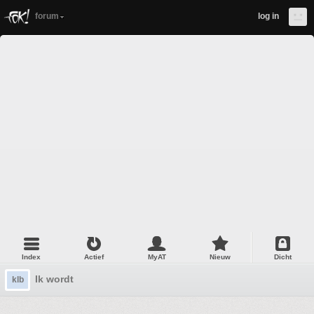
forum
log in
Index
Actief
MyAT
Nieuw
Dicht
Ik wordt
klb