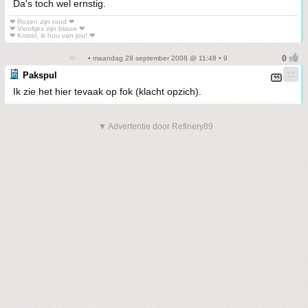
Da's toch wel ernstig.
❤ Rozen zijn rood ❤
❤ Viooltjes zijn blauw ❤
❤ Kristel, ik hou van jou! ❤
• maandag 29 september 2008 @ 11:48 • 9
Pakspul
Ik zie het hier tevaak op fok (klacht opzich).
▼ Advertentie door Refinery89