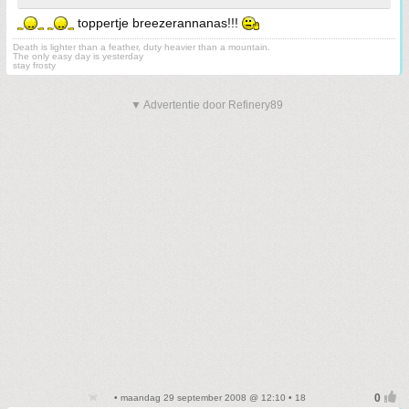
toppertje breezerannanas!!!
Death is lighter than a feather, duty heavier than a mountain.
The only easy day is yesterday
stay frosty
▼ Advertentie door Refinery89
• maandag 29 september 2008 @ 12:10 • 18