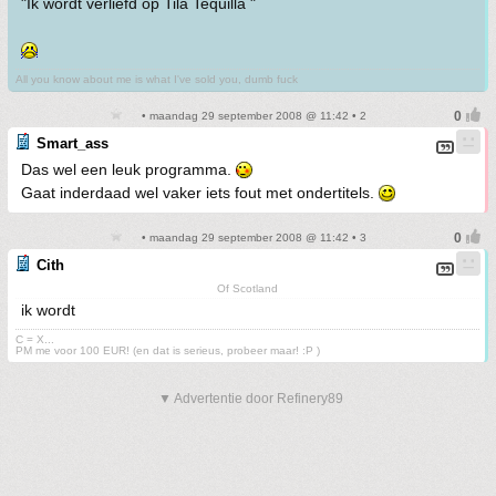
"Ik wordt verliefd op Tila Tequilla "
All you know about me is what I've sold you, dumb fuck
• maandag 29 september 2008 @ 11:42 • 2
Smart_ass
Das wel een leuk programma.
Gaat inderdaad wel vaker iets fout met ondertitels.
• maandag 29 september 2008 @ 11:42 • 3
Cith
Of Scotland
ik wordt
C = X...
PM me voor 100 EUR! (en dat is serieus, probeer maar! :P )
▼ Advertentie door Refinery89