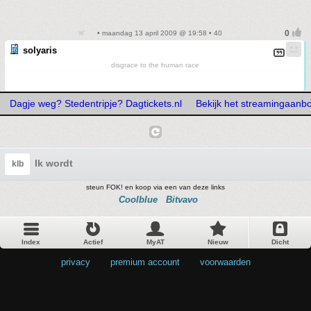
• maandag 13 april 2009 @ 19:58 • 40
solyaris
disgrace to the human race
Dagje weg? Stedentripje? Dagtickets.nl
Bekijk het streamingaanb
Ik wordt
klb
steun FOK! en koop via een van deze links
Coolblue
Bitvavo
Index
Actief
MyAT
Nieuw
Dicht
privacy
•
premium account
•
voorwaarden