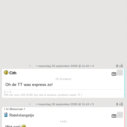
• maandag 29 september 2008 @ 11:42 • 4
Cith
Of Scotland
Oh de TT was express zo!
C = X...
PM me voor 100 EUR! (en dat is serieus, probeer maar! :P )
• maandag 29 september 2008 @ 11:43 • 5
† In Memoriam †
Ratelslangetje
Lady
Wat erg!