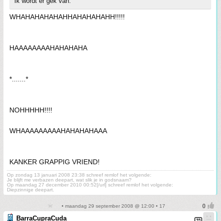
Ik wordt er gek van.
WHAHAHAHAHAHHAHAHAHAHH!!!!!
HAAAAAAAAHAHAHAHA
*.......*
NOHHHHH!!!!
WHAAAAAAAAAHAHAHAHAAA
KANKER GRAPPIG VRIEND!
Op zondag 13 januari 2008 23:38 schreef remlof het volgende:
Je blijft me verbazen deepart, wat slik je in godsnaam?
Op maandag 27 december 2010 00:52[/url] schreef remlof het volgende:
Diepzinnige deepart.
• maandag 29 september 2008 @ 12:00 • 17
BarraCupraCuda