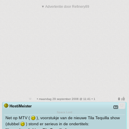
▼ Advertentie door Refinery89
• maandag 29 september 2008 @ 11:41 • 1
HostiMeister
Space Lord
Net op MTV (
), voorstukje van de nieuwe Tila Tequilla show
(dubbel
) stond er serieus in de ondertitels: