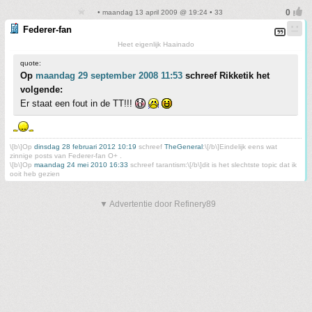
• maandag 13 april 2009 @ 19:24 • 33
Federer-fan
Heet eigenlijk Haainado
quote:
Op
maandag 29 september 2008 11:53
schreef Rikketik het
volgende:
Er staat een fout in de TT!!!
\[b\]Op
dinsdag 28 februari 2012 10:19
schreef
TheGeneral
:\[/b\]Eindelijk eens wat
zinnige posts van Federer-fan O+ .
\[b\]Op
maandag 24 mei 2010 16:33
schreef tarantism:\[/b\]dit is het slechtste topic dat ik
ooit heb gezien
▼ Advertentie door Refinery89