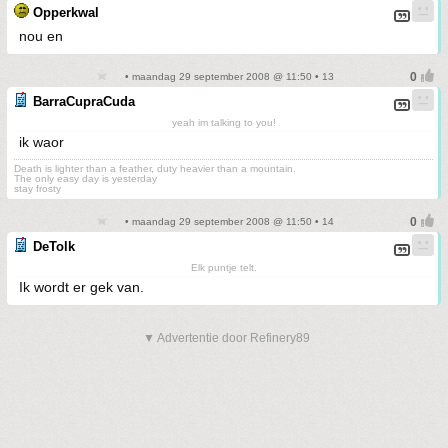
Opperkwal
nou en
• maandag 29 september 2008 @ 11:50 • 13
BarraCupraCuda
yeah im talking to you!
ik waor
Death is lighter than a feather, duty heavier than a mountain.
The only easy day is yesterday
stay frosty
• maandag 29 september 2008 @ 11:50 • 14
DeTolk
Elk puntje telt.
Ik wordt er gek van.
▼ Advertentie door Refinery89