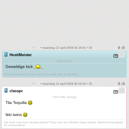
• maandag 13 april 2009 @ 19:41 • 34
HostiMeister
Space Lord
Geweldige kick
All you know about me is what I've sold you, dumb fuck
• maandag 13 april 2009 @ 19:44 • 35
classpc
I don't like change
Tila Tequilla
Ikki twins
Op zoek naar een nieuwe printer? Kies voor een Brother laser printer. Uiterst betrouwbaar
en economisch!