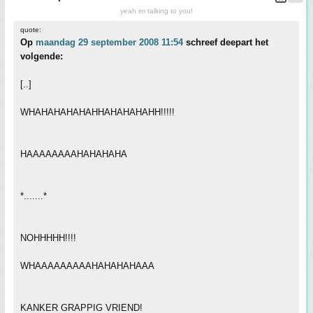
yeah im talking to you!
quote:
Op
maandag 29 september 2008 11:54
schreef deepart het
volgende:
[..]
WHAHAHAHAHAHHAHAHAHAHH!!!!!
HAAAAAAAAHAHAHAHA
*.......*
NOHHHHH!!!!
WHAAAAAAAAAHAHAHAHAAA
KANKER GRAPPIG VRIEND!