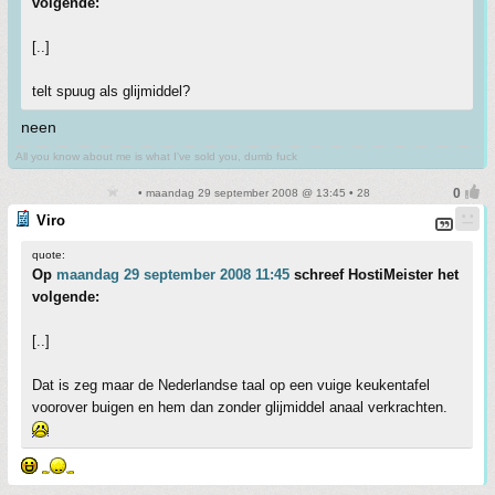
volgende:
[..]
telt spuug als glijmiddel?
neen
All you know about me is what I've sold you, dumb fuck
• maandag 29 september 2008 @ 13:45 • 28
Viro
quote:
Op
maandag 29 september 2008 11:45
schreef HostiMeister het
volgende:
[..]
Dat is zeg maar de Nederlandse taal op een vuige keukentafel
voorover buigen en hem dan zonder glijmiddel anaal verkrachten.