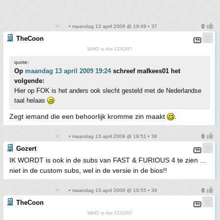
• maandag 13 april 2009 @ 19:49 • 37
TheCoon
WHO is the COON?
quote:
Op
maandag 13 april 2009 19:24
schreef mafkees01 het
volgende:
Hier op FOK is het anders ook slecht gesteld met de Nederlandse
taal helaas
Zegt iemand die een behoorlijk kromme zin maakt
.
• maandag 13 april 2009 @ 19:51 • 38
Gozert
IK WORDT is ook in de subs van FAST & FURIOUS 4 te zien ...
niet in de custom subs, wel in de versie in de bios!!
• maandag 13 april 2009 @ 19:55 • 39
TheCoon
WHO is the COON?