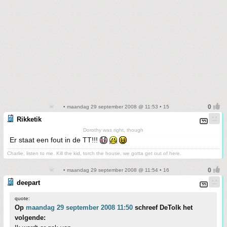
• maandag 29 september 2008 @ 11:53 • 15
Rikketik
Dorothy was right, though
Er staat een fout in de TT!!!
Charlie, listen to me. Kill the kid, torch the house, we gotta get out of here.
• maandag 29 september 2008 @ 11:54 • 16
deepart
quote:
Op
maandag 29 september 2008 11:50
schreef DeTolk het
volgende: