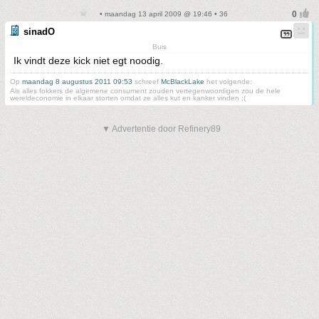
• maandag 13 april 2009 @ 19:46 • 36
sinadO
Buis
Ik vindt deze kick niet egt noodig.
Op
maandag 8 augustus 2011 09:53
schreef
McBlackLake
het volgende:
Als alles fokkers de algemene consument zouden vertegenwoordigen zou de hele
wereldeconomie in elkaar storten omdat ze alles kut en kanker vinden ;(
▼ Advertentie door Refinery89