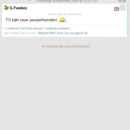
• maandag 29 september 2008 @ 12:17 • 22
G.Fawkes
Libera eas de ore leonis!
TS kijkt naar pauperkanalen
||
Limbeckx YouTube kanaal
||
Limbeckx reviews
||
Mijn laatste Vape review: [
Magma RDA clone (via ea-sigaret.nl)
▼ Advertentie door Refinery89