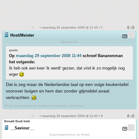
• maandag 29 september 2008 @ 11:45 • 7
HostiMeister
Space Lord
quote:
Op
maandag 29 september 2008 11:44
schreef Bananenman
het volgende:
Ik heb ook een keer 'ik werdt' gezien, dat vind ik zo mogelijk nog
erger
Dat is zeg maar de Nederlandse taal op een vuige keukentafel
voorover buigen en hem dan zonder glijmiddel anaal
verkrachten.
All you know about me is what I've sold you, dumb fuck
• maandag 29 september 2008 @ 11:45 • 8
Donald Duck held
__Saviour__
Superstapelsmoor op Kristel