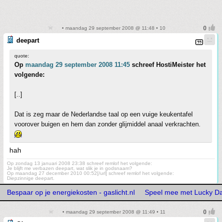
• maandag 29 september 2008 @ 11:48 • 10
deepart
quote:
Op
maandag 29 september 2008 11:45
schreef HostiMeister het
volgende:
[..]
Dat is zeg maar de Nederlandse taal op een vuige keukentafel
voorover buigen en hem dan zonder glijmiddel anaal verkrachten.
hah
Op zondag 13 januari 2008 23:38 schreef remlof het volgende:
Je blijft me verbazen deepart, wat slik je in godsnaam?
Op maandag 27 december 2010 00:52[/url] schreef remlof het volgende:
Diepzinnige deepart.
Bespaar op je energiekosten - gaslicht.nl
Speel mee met Lucky Da
• maandag 29 september 2008 @ 11:49 • 11