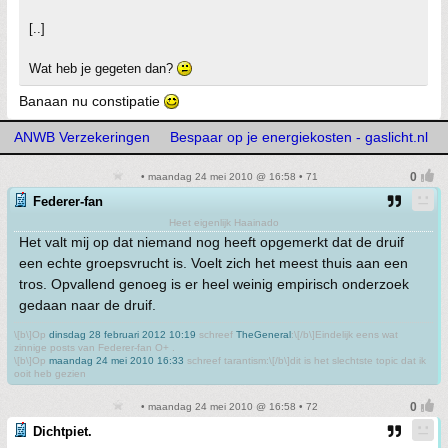
[..]
Wat heb je gegeten dan?
Banaan nu constipatie
ANWB Verzekeringen
Bespaar op je energiekosten - gaslicht.nl
• maandag 24 mei 2010 @ 16:58 • 71
Federer-fan
Heet eigenlijk Haainado
Het valt mij op dat niemand nog heeft opgemerkt dat de druif
een echte groepsvrucht is. Voelt zich het meest thuis aan een
tros. Opvallend genoeg is er heel weinig empirisch onderzoek
gedaan naar de druif.
\[b\]Op
dinsdag 28 februari 2012 10:19
schreef
TheGeneral
:\[/b\]Eindelijk eens wat
zinnige posts van Federer-fan O+ .
\[b\]Op
maandag 24 mei 2010 16:33
schreef tarantism:\[/b\]dit is het slechtste topic dat ik
ooit heb gezien
• maandag 24 mei 2010 @ 16:58 • 72
Dichtpiet.