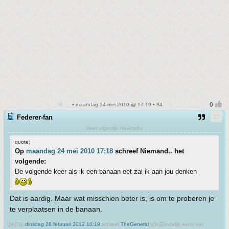
• maandag 24 mei 2010 @ 17:19 • 84
Federer-fan
Heet eigenlijk Haainado
quote:
Op
maandag 24 mei 2010 17:18
schreef Niemand.. het
volgende:
De volgende keer als ik een banaan eet zal ik aan jou denken
Dat is aardig. Maar wat misschien beter is, is om te proberen je
te verplaatsen in de banaan.
\[b\]Op
dinsdag 28 februari 2012 10:19
schreef
TheGeneral
:\[/b\]Eindelijk eens wat