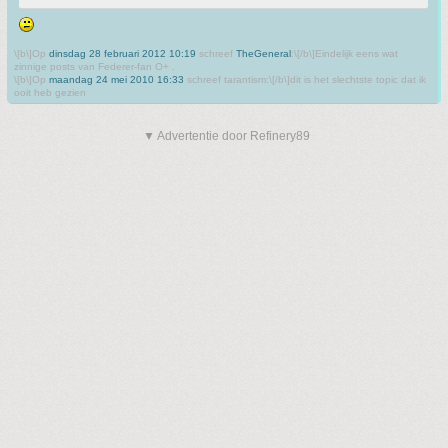
\[b\]Op
dinsdag 28 februari 2012 10:19
schreef
TheGeneral
:\[/b\]Eindelijk eens wat
zinnige posts van Federer-fan O+ .
\[b\]Op
maandag 24 mei 2010 16:33
schreef tarantism:\[/b\]dit is het slechtste topic dat ik
ooit heb gezien
▼ Advertentie door Refinery89