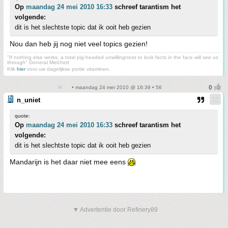
Op
maandag 24 mei 2010 16:33
schreef tarantism het
volgende:
dit is het slechtste topic dat ik ooit heb gezien
Nou dan heb jij nog niet veel topics gezien!
"If nothing else works, a total pig-headed unwillingness to look facts in the face will see us
through" General Melchett
Klik
hier
voor uw dagelijkse portie vitaminen.
• maandag 24 mei 2010 @ 16:39 • 56
n_uniet
quote:
Op
maandag 24 mei 2010 16:33
schreef tarantism het
volgende:
dit is het slechtste topic dat ik ooit heb gezien
Mandarijn is het daar niet mee eens
▼ Advertentie door Refinery89