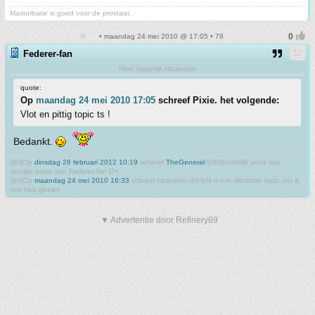
Masturbatie is goed voor de prostaat.
• maandag 24 mei 2010 @ 17:05 • 78
Federer-fan
Heet eigenlijk Haainado
quote:
Op
maandag 24 mei 2010 17:05
schreef Pixie. het volgende:
Vlot en pittig topic ts !
Bedankt.
\[b\]Op
dinsdag 28 februari 2012 10:19
schreef
TheGeneral
:\[/b\]Eindelijk eens wat
zinnige posts van Federer-fan O+ .
\[b\]Op
maandag 24 mei 2010 16:33
schreef tarantism:\[/b\]dit is het slechtste topic dat ik
ooit heb gezien
▼ Advertentie door Refinery89