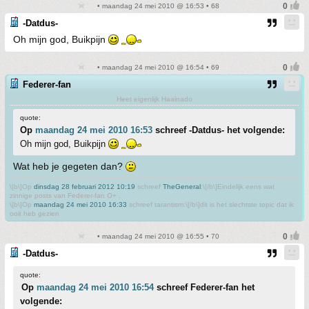
• maandag 24 mei 2010 @ 16:53 • 68
-Datdus-
Oh mijn god, Buikpijn
• maandag 24 mei 2010 @ 16:54 • 69
Federer-fan
Heet eigenlijk Haainado
quote:
Op
maandag 24 mei 2010 16:53
schreef -Datdus- het volgende:
Oh mijn god, Buikpijn
Wat heb je gegeten dan?
\[b\]Op
dinsdag 28 februari 2012 10:19
schreef
TheGeneral
:\[/b\]Eindelijk eens wat
zinnige posts van Federer-fan O+ .
\[b\]Op
maandag 24 mei 2010 16:33
schreef tarantism:\[/b\]dit is het slechtste topic dat ik
ooit heb gezien
• maandag 24 mei 2010 @ 16:55 • 70
-Datdus-
quote:
Op
maandag 24 mei 2010 16:54
schreef Federer-fan het
volgende: