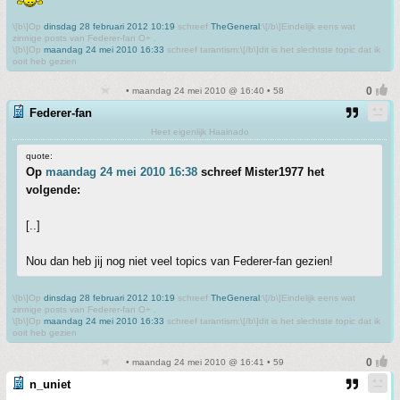
\[b\]Op
dinsdag 28 februari 2012 10:19
schreef
TheGeneral
:\[/b\]Eindelijk eens wat
zinnige posts van Federer-fan O+ .
\[b\]Op
maandag 24 mei 2010 16:33
schreef tarantism:\[/b\]dit is het slechtste topic dat ik
ooit heb gezien
• maandag 24 mei 2010 @ 16:40 • 58
Federer-fan
Heet eigenlijk Haainado
quote:
Op
maandag 24 mei 2010 16:38
schreef Mister1977 het
volgende:
[..]
Nou dan heb jij nog niet veel topics van Federer-fan gezien!
\[b\]Op
dinsdag 28 februari 2012 10:19
schreef
TheGeneral
:\[/b\]Eindelijk eens wat
zinnige posts van Federer-fan O+ .
\[b\]Op
maandag 24 mei 2010 16:33
schreef tarantism:\[/b\]dit is het slechtste topic dat ik
ooit heb gezien
• maandag 24 mei 2010 @ 16:41 • 59
n_uniet