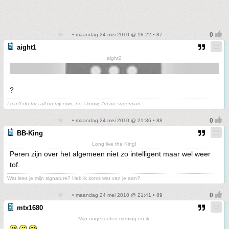
• maandag 24 mei 2010 @ 18:22 • 87
aight1
aight2
?
I can't do this all on my own, no I know, I'm no superman.
• maandag 24 mei 2010 @ 21:36 • 88
BB-King
Long live the King!
Peren zijn over het algemeen niet zo intelligent maar wel weer
tof.
Wat lees je mijn signature? Heb ik soms wat van je aan?
• maandag 24 mei 2010 @ 21:41 • 89
mtx1680
Mijn ongezouten mening en ik.