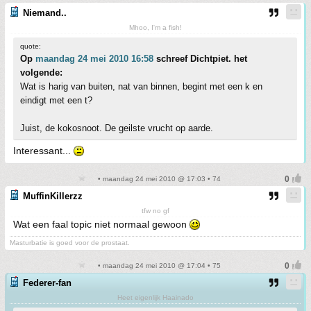
Niemand..
Mhoo, I'm a fish!
quote:
Op
maandag 24 mei 2010 16:58
schreef Dichtpiet. het
volgende:
Wat is harig van buiten, nat van binnen, begint met een k en
eindigt met een t?
Juist, de kokosnoot. De geilste vrucht op aarde.
Interessant...
• maandag 24 mei 2010 @ 17:03 • 74
MuffinKillerzz
tfw no gf
Wat een faal topic niet normaal gewoon
Masturbatie is goed voor de prostaat.
• maandag 24 mei 2010 @ 17:04 • 75
Federer-fan
Heet eigenlijk Haainado