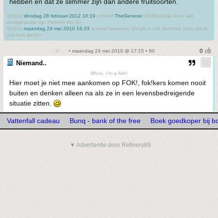
hebben en dat ze slimmer zijn dan andere fruitsoorten.
\[b\]Op
dinsdag 28 februari 2012 10:19
schreef
TheGeneral
:\[/b\]Eindelijk eens wat
zinnige posts van Federer-fan O+ .
\[b\]Op
maandag 24 mei 2010 16:33
schreef tarantism:\[/b\]dit is het slechtste topic dat ik
ooit heb gezien
• maandag 24 mei 2010 @ 17:15 • 80
Niemand..
Mhoo, I'm a fish!
Hier moet je niet mee aankomen op FOK!, fok!kers komen nooit
buiten en denken alleen na als ze in een levensbedreigende
situatie zitten.
Vattenfall cadeau
Bunq - bank of the free
Boek goedkoper bij b
▼ Advertentie door Refinery89