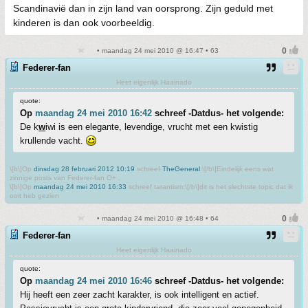
Scandinavië dan in zijn land van oorsprong. Zijn geduld met
kinderen is dan ook voorbeeldig.
• maandag 24 mei 2010 @ 16:47 • 63
Federer-fan
Heet eigenlijk Haainado
quote:
Op
maandag 24 mei 2010 16:42
schreef -Datdus- het volgende:
De k
w
iwi is een elegante, levendige, vrucht met een kwistig
krullende vacht.
\[b\]Op
dinsdag 28 februari 2012 10:19
schreef
TheGeneral
:\[/b\]Eindelijk eens wat
zinnige posts van Federer-fan O+ .
\[b\]Op
maandag 24 mei 2010 16:33
schreef tarantism:\[/b\]dit is het slechtste topic dat ik
ooit heb gezien
• maandag 24 mei 2010 @ 16:48 • 64
Federer-fan
Heet eigenlijk Haainado
quote:
Op
maandag 24 mei 2010 16:46
schreef -Datdus- het volgende:
Hij heeft een zeer zacht karakter, is ook intelligent en actief.