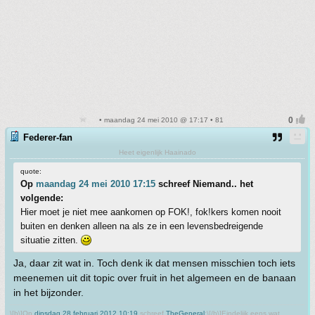
• maandag 24 mei 2010 @ 17:17 • 81
Federer-fan
Heet eigenlijk Haainado
quote:
Op
maandag 24 mei 2010 17:15
schreef Niemand.. het
volgende:
Hier moet je niet mee aankomen op FOK!, fok!kers komen nooit
buiten en denken alleen na als ze in een levensbedreigende
situatie zitten.
Ja, daar zit wat in. Toch denk ik dat mensen misschien toch iets
meenemen uit dit topic over fruit in het algemeen en de banaan
in het bijzonder.
\[b\]Op
dinsdag 28 februari 2012 10:19
schreef
TheGeneral
:\[/b\]Eindelijk eens wat