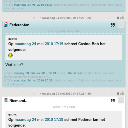
zinnige posts van Federer-fan O+ .
\[b\]Op
maandag 24 mei 2010 16:33
schreef tarantism:\[/b\]dit is het slechtste topic dat ik
ooit heb gezien
• maandag 24 mei 2010 @ 17:20 • 85
Federer-fan
Heet eigenlijk Haainado
quote:
Op
maandag 24 mei 2010 17:19
schreef Casino.Bob het
volgende:
Wat is er?
\[b\]Op
dinsdag 28 februari 2012 10:19
schreef
TheGeneral
:\[/b\]Eindelijk eens wat
zinnige posts van Federer-fan O+ .
\[b\]Op
maandag 24 mei 2010 16:33
schreef tarantism:\[/b\]dit is het slechtste topic dat ik
ooit heb gezien
• maandag 24 mei 2010 @ 17:21 • 86
Niemand..
Mhoo, I'm a fish!
quote:
Op
maandag 24 mei 2010 17:19
schreef Federer-fan het
volgende: