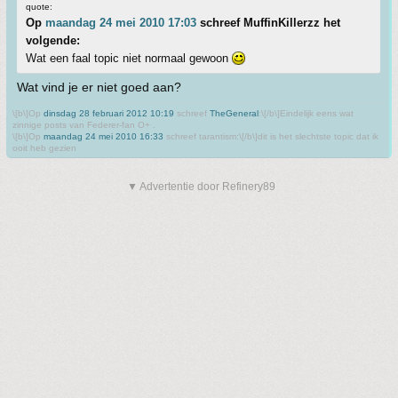
quote:
Op
maandag 24 mei 2010 17:03
schreef MuffinKillerzz het
volgende:
Wat een faal topic niet normaal gewoon
Wat vind je er niet goed aan?
\[b\]Op
dinsdag 28 februari 2012 10:19
schreef
TheGeneral
:\[/b\]Eindelijk eens wat
zinnige posts van Federer-fan O+ .
\[b\]Op
maandag 24 mei 2010 16:33
schreef tarantism:\[/b\]dit is het slechtste topic dat ik
ooit heb gezien
▼ Advertentie door Refinery89