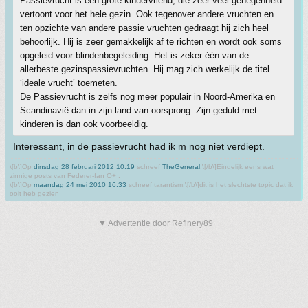
Passievrucht is een grote kindervriend, die zeer veel genegenheid
vertoont voor het hele gezin. Ook tegenover andere vruchten en
ten opzichte van andere passie vruchten gedraagt hij zich heel
behoorlijk. Hij is zeer gemakkelijk af te richten en wordt ook soms
opgeleid voor blindenbegeleiding. Het is zeker één van de
allerbeste gezinspassievruchten. Hij mag zich werkelijk de titel
‘ideale vrucht’ toemeten.
De Passievrucht is zelfs nog meer populair in Noord-Amerika en
Scandinavië dan in zijn land van oorsprong. Zijn geduld met
kinderen is dan ook voorbeeldig.
Interessant, in de passievrucht had ik m nog niet verdiept.
\[b\]Op
dinsdag 28 februari 2012 10:19
schreef
TheGeneral
:\[/b\]Eindelijk eens wat
zinnige posts van Federer-fan O+ .
\[b\]Op
maandag 24 mei 2010 16:33
schreef tarantism:\[/b\]dit is het slechtste topic dat ik
ooit heb gezien
▼ Advertentie door Refinery89