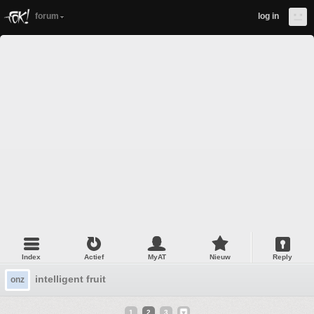
forum
log in
Index
Actief
MyAT
Nieuw
Reply
intelligent fruit
onz
1
2
3