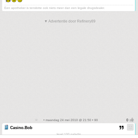
Een apotheker is tenslotte ook niets meer dan een legale drugsdealer.
▼ Advertentie door Refinery89
• maandag 24 mei 2010 @ 21:50 • 90
Casino.Bob
level 100 paladin