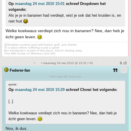
Op
maandag 24 mei 2010 15:01
schreef Dropdown het
volgende:
Als je je in bananen had verdiept, wist je ook dat het kruiden is, en
niet fruit
.
Welke koekwaus verdiept zich nou in bananen? Nee, dan heb je
écht geen leven.
.
\[i\]Isolation pushes past self-hatred, guilt, and shame
To a place where suffering is just a game
But everybody's scared of this place, they're staying away
Your little house on Memory Lane.\[/i\]
• maandag 24 mei 2010 @ 15:32 • 52
Federer-fan
Heet eigenlijk Haainado
quote:
Op
maandag 24 mei 2010 15:29
schreef Chowi het volgende:
[..]
Welke koekwaus verdiept zich nou in bananen? Nee, dan heb je
écht geen leven.
.
Nou, ik dus.