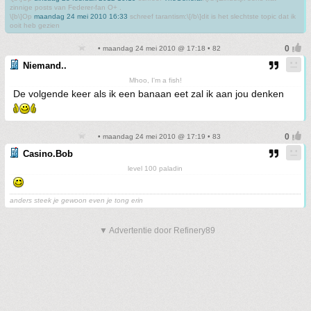
zinnige posts van Federer-fan O+ .
\[b\]Op
maandag 24 mei 2010 16:33
schreef tarantism:\[/b\]dit is het slechtste topic dat ik
ooit heb gezien
• maandag 24 mei 2010 @ 17:18 • 82
Niemand..
Mhoo, I'm a fish!
De volgende keer als ik een banaan eet zal ik aan jou denken
• maandag 24 mei 2010 @ 17:19 • 83
Casino.Bob
level 100 paladin
anders steek je gewoon even je tong erin
▼ Advertentie door Refinery89