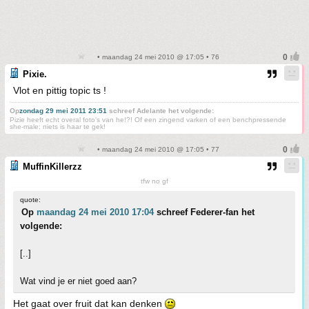
• maandag 24 mei 2010 @ 17:05 • 76
Pixie.
Vlot en pittig topic ts !
Op
zondag 29 mei 2011 23:51
schreef Adelante het volgende:
Pizie heeft echt overal foto's van he!?! Of een zingend varken of een benchpressende
she-male: niets is haar te gek!
• maandag 24 mei 2010 @ 17:05 • 77
MuffinKillerzz
tfw no gf
quote:
Op
maandag 24 mei 2010 17:04
schreef Federer-fan het
volgende:
[..]
Wat vind je er niet goed aan?
Het gaat over fruit dat kan denken