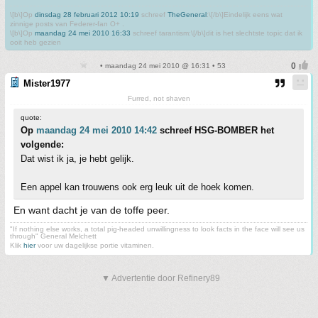
\[b\]Op
dinsdag 28 februari 2012 10:19
schreef
TheGeneral
:\[/b\]Eindelijk eens wat
zinnige posts van Federer-fan O+ .
\[b\]Op
maandag 24 mei 2010 16:33
schreef tarantism:\[/b\]dit is het slechtste topic dat ik
ooit heb gezien
• maandag 24 mei 2010 @ 16:31 • 53
Mister1977
Furred, not shaven
quote:
Op
maandag 24 mei 2010 14:42
schreef HSG-BOMBER het
volgende:
Dat wist ik ja, je hebt gelijk.
Een appel kan trouwens ook erg leuk uit de hoek komen.
En want dacht je van de toffe peer.
"If nothing else works, a total pig-headed unwillingness to look facts in the face will see us
through" General Melchett
Klik
hier
voor uw dagelijkse portie vitaminen.
▼ Advertentie door Refinery89