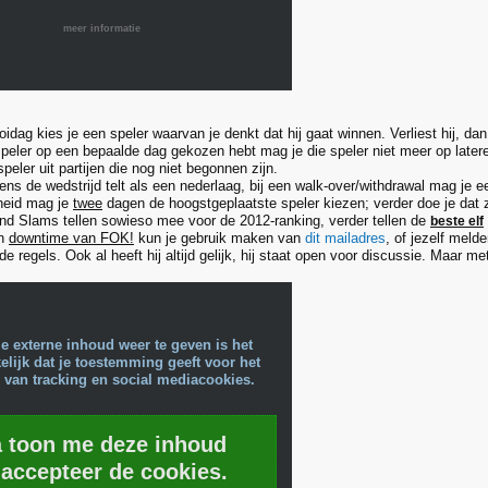
meer informatie
idag kies je een speler waarvan je denkt dat hij gaat winnen. Verliest hij, dan l
speler op een bepaalde dag gekozen hebt mag je die speler niet meer op later
speler uit partijen die nog niet begonnen zijn.
ns de wedstrijd telt als een nederlaag, bij een walk-over/withdrawal mag je e
heid mag je
twee
dagen de hoogstgeplaatste speler kiezen; verder doe je dat ze
nd Slams tellen sowieso mee voor de 2012-ranking, verder tellen de
beste elf
an
downtime van FOK!
kun je gebruik maken van
dit mailadres
, of jezelf meld
e regels. Ook al heeft hij altijd gelijk, hij staat open voor discussie. Maar me
e externe inhoud weer te geven is het
lijk dat je toestemming geeft voor het
 van tracking en social mediacookies.
a toon me deze inhoud
 accepteer de cookies.