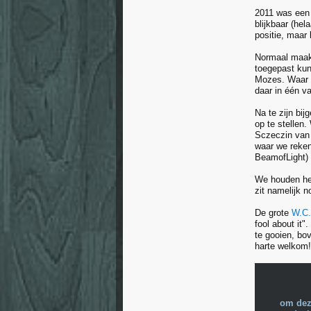
2011 was een 
blijkbaar (hel
positie, maar
Normaal maak i
toegepast kun
Mozes. Waar M
daar in één va
Na te zijn bij
op te stellen.
Sczeczin van 
waar we reken
BeamofLight) 
We houden het
zit namelijk 
De grote
W.C.
fool about it"
te gooien, bo
harte welkom! 
om dez