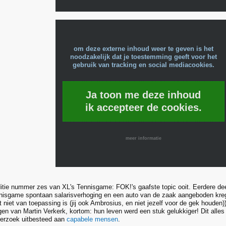
om deze externe inhoud weer te geven is het
noodzakelijk dat je toestemming geeft voor het
gebruik van tracking en social mediacookies.
Ja toon me deze inhoud
ik accepteer de cookies.
meer informatie
itie nummer zes van XL's Tennisgame: FOK!'s gaafste topic ooit. Eerdere dee
nnisgame spontaan salarisverhoging en een auto van de zaak aangeboden kr
t niet van toepassing is (jij ook Ambrosius, en niet jezelf voor de gek houden
en van Martin Verkerk, kortom: hun leven werd een stuk gelukkiger! Dit alles 
derzoek uitbesteed aan
capabele mensen
.