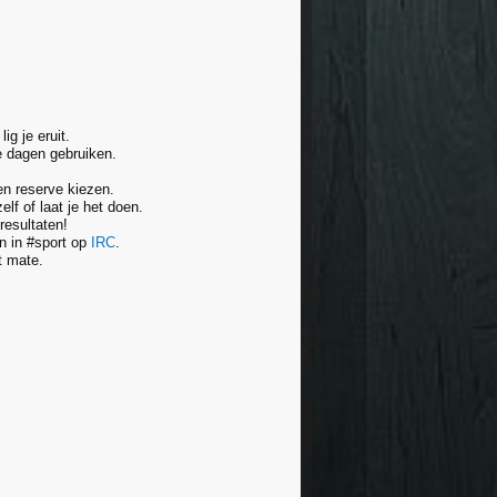
ig je eruit.
e dagen gebruiken.
en reserve kiezen.
lf of laat je het doen.
resultaten!
en in #sport op
IRC
.
t mate.