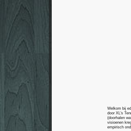
Welkom bij ed
door XL's Te
(doorhalen wa
visioenen kreg
empirisch on