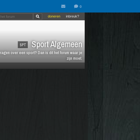
doneren
inbreuk?
Sport Algemeen
SPT
vragen over een sport? Dan is dit het forum waar je
zijn moet.