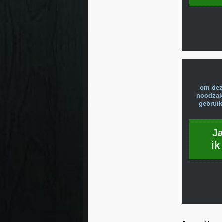
om dez
noodzake
gebruik
J
ik