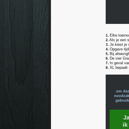
Elke toernoo
1.
Als je een 
2.
Je kiest je 
3.
Opgave tijde
4.
Bij afwezig
5.
De vier Gra
6.
In geval v
7.
XL bepaalt d
8.
om dez
noodzake
gebruik
J
ik