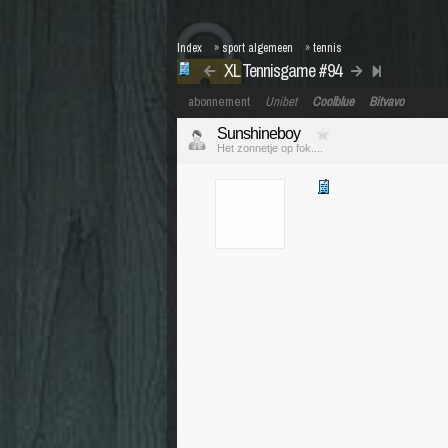
Index
»
sport algemeen
»
tennis
XL Tennisgame #94
abonnement
Unibet
Coolblue
Bitvavo
Sunshineboy
Het zonnetje op fok....