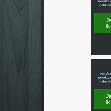
noodzake
gebruik
J
ik
om dez
noodzake
gebruik
J
ik