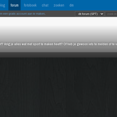
log
forum
fotoboek
chat
zoeken
dm
om een gratis account aan te maken
.
ief? Volg je alles wat met sport te maken heeft? Of heb je gewoon iets te melden of te 