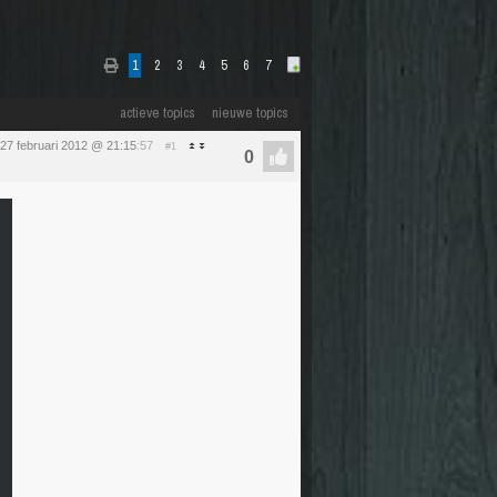
1
2
3
4
5
6
7
actieve topics
nieuwe topics
27 februari 2012 @ 21:15
:57
#1