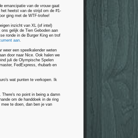
de emancipatie van de vrouw gaat
 het heetst van de strijd om de #1-
door ging met de WTF-trofee!
eigen inzicht van XL (of intel)
t ons gelijk de Tien Geboden aan
e ronde in de Burger King en trof
cument aan
.
jaar weer een speelkalender weten
 gaan door naar Nice. Ook halen we
eind juli de Olympische Spelen
master, FedExpress, rhubarb en
uro's wat punten te verkopen. Ik
t. There's no point in being a damn
 schande om de handdoek in de ring
r mee te doen, dan ben je van