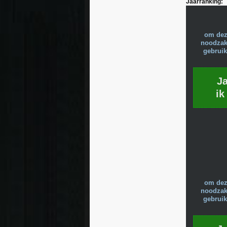
Jaarranking:
om dez
noodzake
gebruik
J
ik
om dez
noodzake
gebruik