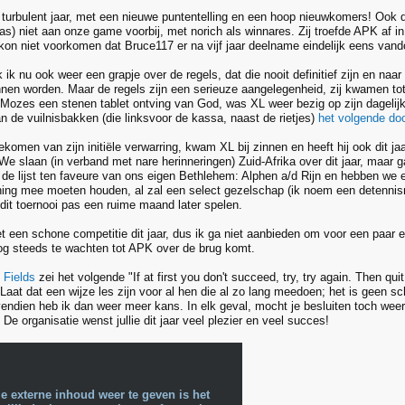
turbulent jaar, met een nieuwe puntentelling en een hoop nieuwkomers! Ook 
aas) niet aan onze game voorbij, met norich als winnares. Zij troefde APK af in
 kon niet voorkomen dat Bruce117 er na vijf jaar deelname eindelijk eens van
k nu ook weer een grapje over de regels, dat die nooit definitief zijn en naar 
nen worden. Maar de regels zijn een serieuze aangelegenheid, zij kwamen to
ozes een stenen tablet ontving van God, was XL weer bezig op zijn dagelijks
n de vuilnisbakken (die linksvoor de kassa, naast de rietjes)
het volgende do
gekomen van zijn initiële verwarring, kwam XL bij zinnen en heeft hij ook dit 
 We slaan (in verband met nare herinneringen) Zuid-Afrika over dit jaar, maar
de lijst ten faveure van ons eigen Bethlehem: Alphen a/d Rijn en hebben we 
ing mee moeten houden, al zal een select gezelschap (ik noem een detennis
dit toernooi pas een ruime maand later spelen.
 een schone competitie dit jaar, dus ik ga niet aanbieden om voor een paar e
nog steeds te wachten tot APK over de brug komt.
 Fields
zei het volgende "If at first you don't succeed, try, try again. Then qui
. Laat dat een wijze les zijn voor al hen die al zo lang meedoen; het is geen
vendien heb ik dan weer meer kans. In elk geval, mocht je besluiten toch wee
De organisatie wenst jullie dit jaar veel plezier en veel succes!
e externe inhoud weer te geven is het