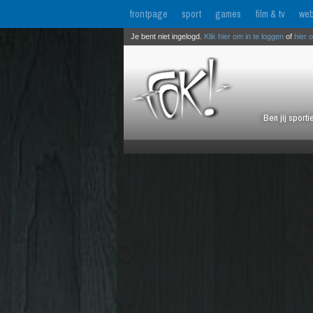
frontpage
sport
games
film & tv
web
Je bent niet ingelogd.
Klik hier om in te loggen
of
hier 
Ben jij sport